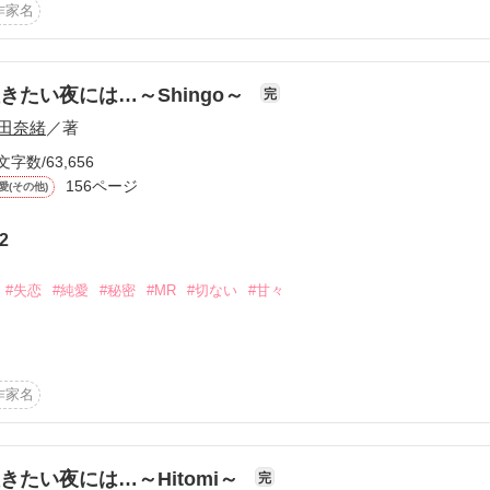
作家名
ぎ）

たのはいつだっただろうか

こんで

。

きたい夜には…～Shingo～
完
恋は終わってしまった

われてしまった？！）

田奈緒
／著
文字数/63,656
く

156ページ
愛(その他)


花嫁を

2
いく！！

#失恋
#純愛
#秘密
#MR
#切ない
#甘々
に

……愛してる」

作品を読む
作家名
だからこそ

嫁は

きたい夜には…～Hitomi～
完