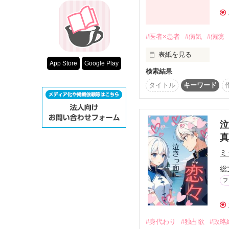
※表紙はフリー素材。
超短編！フェチ
スターツ出版小
#医者×患者
#病気
#病院
その他の条件
表紙を見る
動画あり
App Store
Google Play
検索結果
高橋 結愛 16歳

喘息を持ちで少し体が弱
タイトル
キーワード
病院が大嫌い。

泣き虫で甘えんぼう

少し子どもっぽいところ
泣
「体も心も弱くて、ごめん
真
ミ
原田 蓮。27歳

総
結愛の主治医

フ
診察や治療のときは優し
結愛が無理したときだけ
#身代わり
#独占欲
#政略
「大丈夫。俺が結愛を守