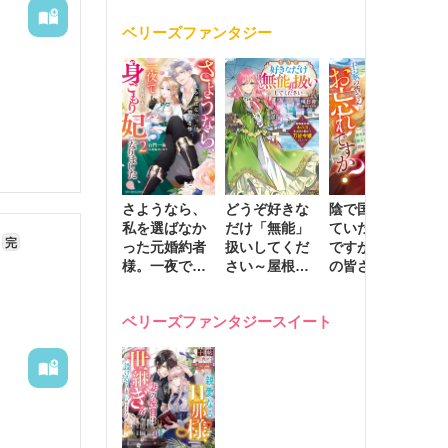
く
が息子に負け
ベリーズファンタジー
じと溺愛して
きます～
さようなら、
どうぞ好きな
陰で国を支え
転
私を選ばなか
だけ「無能」
ていたのは私
と
完
った元婚約者
扱いしてくだ
ですが、王家
っ
様。一夜で大
さい～屋根裏
の皆さんお忘
国
国君主の身ご
部屋の本の
れですか？～
に
もり妃になり
虫、実は国を
追放された隠
不
ベリーズファンタジースイート
ました２
動かす万能令
れ才女の辺境
保
嬢でした～
スローライフ
で
計画～
能
し