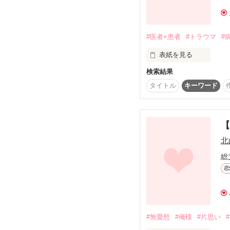
そんな自分がもどかしく
レビュー

そあな様

#医者×患者
#トラウマ
#
どうにもならない夜が…
庵栞様

素敵なレビューありがと
表紙を見る
そんな私を受け止めてく
番外編書きました！！

検索結果
安藤  結菜    15歳 高校
過去のトラウマで病院が
タイトル
キーワード
よかったら是非読んでみ
小さいころに白血病を
慎吾

「ｸﾞｽﾝ………怖い…痛
【
あなただった

北
高橋  陽翔   25歳

総
2014.10.1.～

優しくて思いやりのある
恋
今年から担当患者をも
「俺が絶対治すから。

#無愛想
#俺様
#片思い
辛いけど、頑張ろう」
