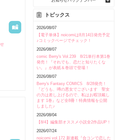
お知らせバックナンバー
トピックス
2026/08/07
【電子単体】noicomiは8月14日発売予定
♪コミックページでチェック！
らせ
2026/08/07
comic Berry's Vol.239 8/21単行本第1巻
発売！『それでも、恋だと知りたくな
い。』が表紙＆巻頭で登場！
2026/08/07
気持ちを
Berry's Fantasy COMICS 8/28発売！
『どうも、噂の悪女でございます 聖女
の力は差し上げるので、私はお暇頂戴し
気持ちを
ます 1巻』など全8冊！特典情報を公開
しました♪
2026/08/04
いて
【8/4】編集部オススメ小説全2作品UP！
リスマス記
2026/07/24
noicomi vol.172 新連載『合コンで恋した