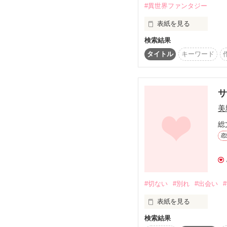
#異世界ファンタジー
表紙を見る
検索結果
タイトル
キーワード
高橋　陽翔  

「身代わり花嫁」として
 結愛のお父さんでお医者さん

不気味な隣国へ嫁ぐこと
高橋  結菜   

母親を人質に取られた
結愛のお母さん

美
総
結愛の両親である陽翔
狂暴な魔法で祖国を襲
恋
そこで待っていた結婚相
美男子な上に誠実を形に
痛いことも治療も大嫌い
#切ない
#別れ
#出会い
泣き顔フェチの王太子だ
表紙を見る
逃げてばっかりの弱い私
ステラが暗殺を仕掛ける
検索結果
『大好きっ！』

君がいたから頑張れたん