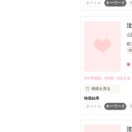
タイトル
キーワード
（俺の花嫁って可愛い過
何て、そんなことを言っ
弱虫な私を優しさで包み
「ありがとう」

守ってくれてありがとう
泣
あの雨の日、あたし達の
（暗殺したら、お礼を言
小
『大好きだよ』

総
王太子はあまりに頼りな
恋
貴方と別れてもあたしは
愛くるしく泣く身代わり
続編公開しました。

溺愛し独占欲が加速して
今でも大好きです。

#大学病院
#女医
#泣き虫
表紙を見る
「誰にも見えないところ
ごめんね

検索結果
誰にだって

しまっちゃいたいくらい
タイトル
キーワード
好きだからこそ、大好き
泣きたい夜がある。

愛され過ぎる身代わり花
泣