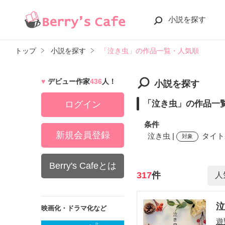
小説を探す
トップ
小説を探す
「泣き虫」の作品一覧・人気順
デビュー作家
436
人！
小説を探す
「泣き虫」の作品一
ログイン
条件
新規会員登録
泣き虫 |
タイト
対象
Berry's Cafeとは
検索ワード
317
件
映画化・ドラマ化など
遊