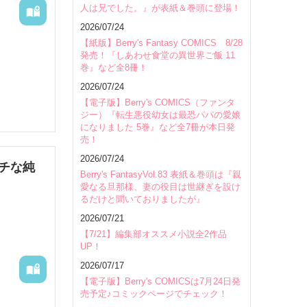
人は兄でした。』が表紙＆巻頭に登場！
会場
2026/07/24
【紙版】Berry's Fantasy COMICS 8/28
発売！『しあわせ食堂の異世界ご飯 11
巻』など全8冊！
2026/07/24
【電子版】Berry's COMICS（ファンタ
ジー）『転生悪役幼女は最恐パパの愛娘
になりました 5巻』など全7冊が本日発
売！
2026/07/24
チな純
Berry's FantasyVol.83 表紙＆巻頭は『親
愛なる旦那様、妻の役目は世継ぎを設け
るだけと聞いておりましたが』
2026/07/21
【7/21】編集部オススメ小説全2作品
UP！
2026/07/17
【電子版】Berry's COMICSは7月24日発
売予定♪コミックページでチェック！