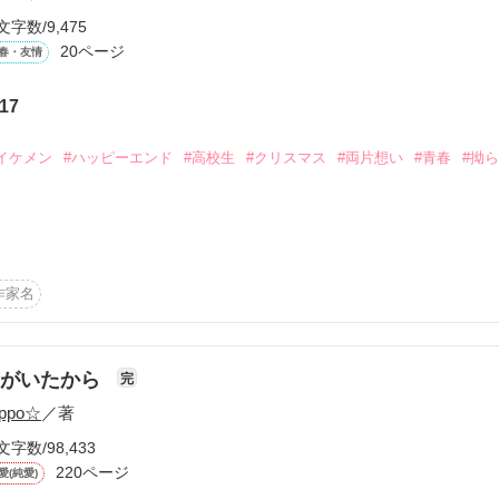
文字数/9,475
20ページ
春・友情
17
ーワード
作家名
表紙コメント
あらすじ
イケメン
#ハッピーエンド
#高校生
#クリスマス
#両片想い
#青春
#拗
感想
いらぎ なお）と日浦拓斗（ひうら たくと）は幼なじみ。

想いをしているが、居心地の良い今の関係が壊すのが怖くて、なかなか
作家名
更新中
スが誕生日でもある拓斗のために、手編みのマフラーをプレゼントして


君がいたから
完
oppo☆
／著
短編
作品の長さにつ
。お相手は仲良しの……紀本明（@akira_kimotooo)さんです💗ク
文字数/98,433
ら短編を書き下ろしました🎄🎅

220ページ
愛(純愛)