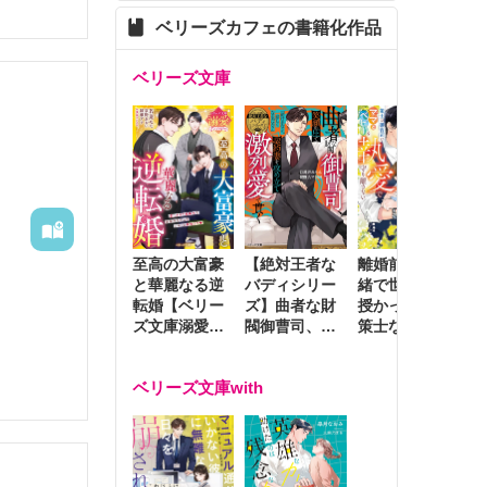
ベリーズカフェの書籍化作品
ベリーズ文庫
至高の大富豪
離婚前夜に内
冷
【絶対王者な
と華麗なる逆
緒で世継ぎを
や
バディシリー
転婚【ベリー
授かったら～
生
ズ】曲者な財
ズ文庫溺愛ア
策士な御曹司
を
閥御曹司、笑
ンソロジー】
はママとベビ
～
顔の圧で契約
ーを執愛で守
つ
妻を攻め立て
ベリーズ文庫with
り離さない～
様
激烈愛で貫く
し