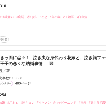
から始まる溺愛コンテスト
310
説投稿サイト合同企画「1話からの長編大賞」ベリーズカフェ
作品を読む
#病院嫌い
#病弱
#泣き虫
#初恋
#年の差
#主治医
#白血病
コミックあり
い

作家名
もあるけど、優しい子

きっ面に恋々！─泣き虫な身代わり花嫁と、泣き顔フェ
ね  」

王子の恋々な結婚事情─
完
ラ
／著
文字数/119,868
480ページ
ァンタジー
いけど

は怒る。

254
結婚
#ざまぁ
#胸キュン
#イケメン
#ハッピーエンド
#溺愛
#異世界恋愛
るから 」
