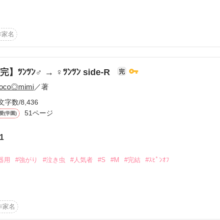
ました~

語です。

作家名
゜・。・o*゜・

います。

完】ﾂﾝﾂﾝ♂ → ♀ﾂﾝﾂﾝ side-R
完
スでモテて、

oco◎mimi
／著
れ以上に優しさをもっている彼。

文字数/8,436
なるんでしょうか。

51ページ
愛(学園)
だけど妄想好きな彼女

1
ち彼女を想う彼

器用
#強がり
#泣き虫
#人気者
#S
#M
#完結
#ｽﾋﾟﾝｵﾌ


ありがとうございます^_^

s外します】

作家名
で。
