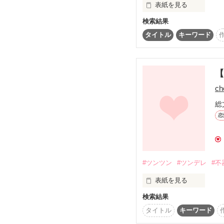
表紙を見る
検索結果
~甘々注意報が発表され
2人の闘病生活と恋の物
タイトル
キーワード
・。*゜・。・o゜・。*
私にはずっと好きな人が
【
その人はサッカーのエー
6月６日、

ch
けど・・・

初ランクイン

冷たい所もあるけどそ
総
この想い、届けたらどう
恋
最高ランキング

一途に彼を愛する泣き虫
総合12位

松田優空　matuda yu

恋愛11位

　　　×

無愛想だけど優しさをも
正直ビックリですが

#ツンツン
#ツンデレ
#不
白坂玲衣　shirasaka rei
皆さん読んでくださって
表紙を見る
「優空。」

検索結果
【編集が終わり次第pas
タイトル
キーワード
そんなに優しく呼ばない