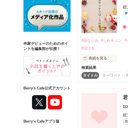
総
青
詳しく検索
検索対象
タイトル
キ
#幼なじみ
#じれキュン
#
作家デビューのためのポイ
#泣ける
ジャンル
ントを編集部が伝授！
表紙を見る
検索結果
高校三年生の柊菜緒（ひ
菜緒は拓斗に長らく片
タイトル
キーワード
ステータス
伝えられない。

全て
完結
Berry's Cafe公式アカウント
そんな菜緒はクリスマ
伝えようとするけど──。
作品の長さ
p
長編
中編
※こちらはリレー小説です
総
念に二人でリレーしなが
Berry's Cafeアプリ版
コンテスト
恋