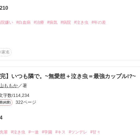
て

210
病院嫌い
#白血病
#治療
#病気
#病院
#泣き虫
#年の差


うございます！

れたのは、

生1年生

大嫌い

作家名
てください！

発症して、一度は治ったけどまた再発。

い もうやだよ」

完】いつも隣で。~無愛想＋泣き虫＝最強カップル!?~
山ももか
／著
作品を読む
文字数/114,234
医者

322ページ
愛(純愛)
てるようになったばかりだけどとても優秀。

4
#先輩
#泣き虫
#一途
#学園
#キス
#ツンデレ
#甘々
作品を読む