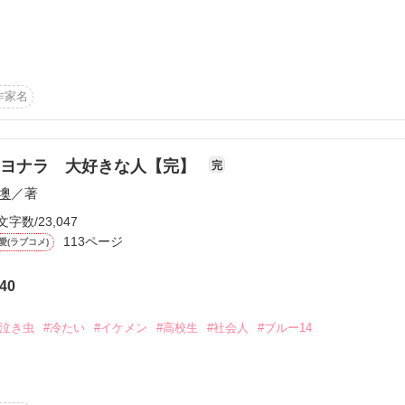
作家名


になったステラ。

サヨナラ 大好きな人【完】
完
ステラに課された使命は「王太子暗殺」だ。

墺
／著
文字数/23,047
と結菜は昔白血病になっていて、今は治っている。

った恐ろしい国へ泣きながら嫁いだのだが。

113ページ
愛(ラブコメ)
手は

40
したような好青年。

で

#泣き虫
#冷たい
#イケメン
#高校生
#社会人
#ブルー14
った！

だったけど

たびに……

だよ。
