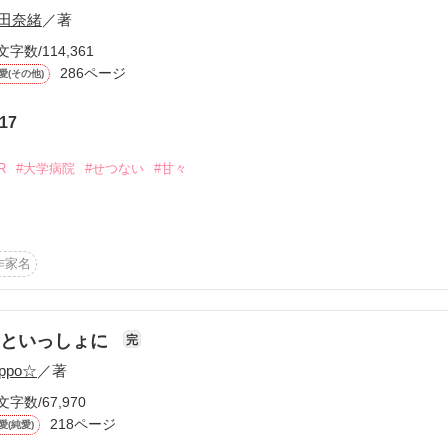
田奈緒
／著
込んできた。

ことができるのか？！

文字数/114,361
286ページ
愛(その他)


作品を読む
17
R
#大学病院
#せつない
#甘々
かった

作家名
ある。

君といっしょに
完
oppo☆
／著


作品を読む
文字数/67,970
218ページ
愛(純愛)