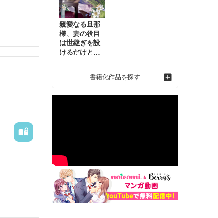
親愛なる旦那
様、妻の役目
は世継ぎを設
けるだけと聞
いておりまし
たが～虐げら
書籍化作品を探す
れ才女の幸せ
な結婚～2