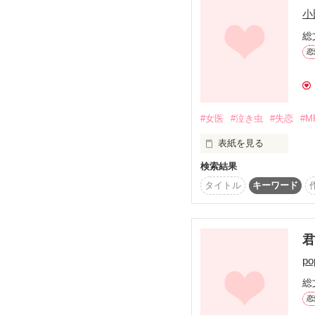
小
彼女は突然俺の胸に飛び
王太子暗殺を成功させる
『別れるの』

総
恋
何の前触れもなく

泣き虫で強がりな女の子
鈴木あゆ　ｽｽﾞｷ　ｱﾕ

はじまりは突然に…

#女医
#泣き虫
#失恋
#M
冷たくなった男の子

ふたりの時間が

表紙を見る
吉田來　ﾖｼﾀﾞﾗｲ

検索結果
動き始めた…

あの日のことは夢じゃな
タイトル
キーワード
誰にだって泣きたい夜が
2014.9.4.～9.26.
あなたと、お前と

寂しくて

p
『出会えて幸せでした』
総
悲しくて

皆さんのご意見ご感想

恋
待ってます！
