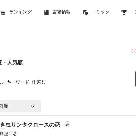
ランキング
書籍情報
コミック
コ
覧・人気順
ル, キーワード, 作家名
泣き虫サンタクロースの恋
完
野煌
／著