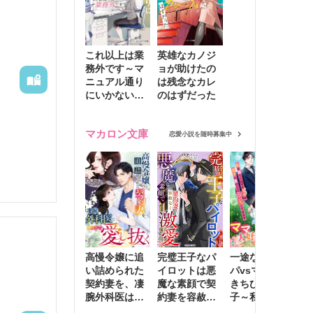
これ以上は業
英雄なカノジ
務外です～マ
ョが助けたの
ニュアル通り
は残念なカレ
にいかない彼
のはずだった
に無難な日々
を崩されて～
マカロン文庫
恋愛小説を随時募集中
高慢令嬢に追
完璧王子なパ
一途な社長パ
執
い詰められた
イロットは悪
パvsママ大好
士
契約妻を、凄
魔な素顔で契
きちびっこ息
偽
腕外科医はこ
約妻を容赦な
子～私を捨て
情
の手で愛し抜
く激愛する
たはずの元夫
堕