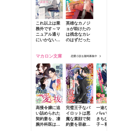
これ以上は業
英雄なカノジ
務外です～マ
ョが助けたの
ニュアル通り
は残念なカレ
にいかない彼
のはずだった
に無難な日々
を崩されて～
マカロン文庫
恋愛小説を随時募集中
高慢令嬢に追
完璧王子なパ
一途な社長パ
執
い詰められた
イロットは悪
パvsママ大好
士
契約妻を、凄
魔な素顔で契
きちびっこ息
偽
腕外科医はこ
約妻を容赦な
子～私を捨て
情
の手で愛し抜
く激愛する
たはずの元夫
堕