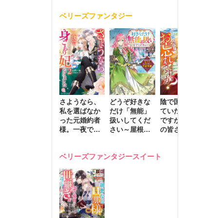
く
が息子に負け
ベリーズファンタジー
じと溺愛して
きます～
さようなら、
どうぞ好きな
陰で国を支え
転
私を選ばなか
だけ「無能」
ていたのは私
と
った元婚約者
扱いしてくだ
ですが、王家
っ
様。一夜で大
さい～屋根裏
の皆さんお忘
国
国君主の身ご
部屋の本の
れですか？～
に
もり妃になり
虫、実は国を
追放された隠
不
ベリーズファンタジースイート
ました２
動かす万能令
れ才女の辺境
保
嬢でした～
スローライフ
で
計画～
能
し