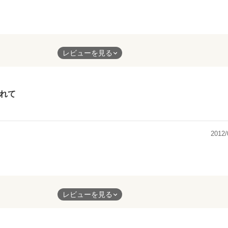
ら
´ω｀*)
美術室。
、
･･
の無言のSOSに
レビューを見る
た人。
ました。
に
れて
ますが
く、
、
っ直ぐな気持ちには
終えてしまいました。
うほど。
なくなりましたが、
2012/
勢に
。
に
、
した。
”声”に
敵な作品です。
た。
”に
´ω｀*)
るしかなかった彼女の気持ちを考えると
レビューを見る
のお話です。
持ちになります。
。