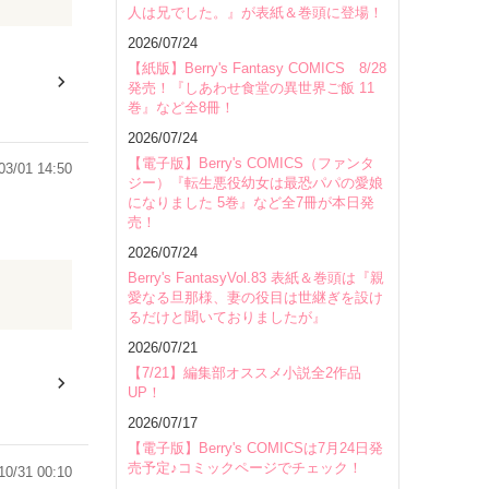
人は兄でした。』が表紙＆巻頭に登場！
2026/07/24
【紙版】Berry's Fantasy COMICS 8/28
発売！『しあわせ食堂の異世界ご飯 11
巻』など全8冊！
2026/07/24
【電子版】Berry's COMICS（ファンタ
03/01 14:50
ジー）『転生悪役幼女は最恐パパの愛娘
になりました 5巻』など全7冊が本日発
売！
2026/07/24
Berry's FantasyVol.83 表紙＆巻頭は『親
愛なる旦那様、妻の役目は世継ぎを設け
るだけと聞いておりましたが』
2026/07/21
【7/21】編集部オススメ小説全2作品
UP！
2026/07/17
【電子版】Berry's COMICSは7月24日発
売予定♪コミックページでチェック！
10/31 00:10