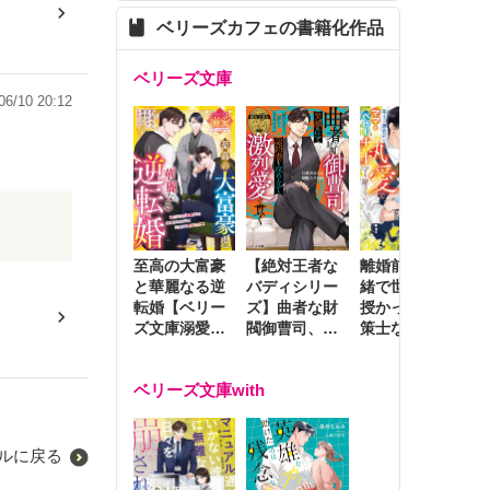
ベリーズカフェの書籍化作品
ベリーズ文庫
06/10 20:12
至高の大富豪
離婚前夜に内
冷
【絶対王者な
と華麗なる逆
緒で世継ぎを
や
バディシリー
転婚【ベリー
授かったら～
生
ズ】曲者な財
ズ文庫溺愛ア
策士な御曹司
を
閥御曹司、笑
ンソロジー】
はママとベビ
～
顔の圧で契約
ーを執愛で守
つ
妻を攻め立て
ベリーズ文庫with
り離さない～
様
激烈愛で貫く
し
ルに戻る