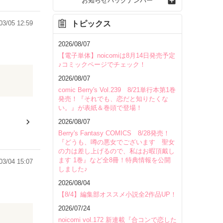
お知らせバックナンバー
トピックス
03/05 12:59
2026/08/07
【電子単体】noicomiは8月14日発売予定
♪コミックページでチェック！
2026/08/07
comic Berry's Vol.239 8/21単行本第1巻
発売！『それでも、恋だと知りたくな
い。』が表紙＆巻頭で登場！
2026/08/07
Berry's Fantasy COMICS 8/28発売！
『どうも、噂の悪女でございます 聖女
の力は差し上げるので、私はお暇頂戴し
ます 1巻』など全8冊！特典情報を公開
03/04 15:07
しました♪
2026/08/04
【8/4】編集部オススメ小説全2作品UP！
2026/07/24
noicomi vol.172 新連載『合コンで恋した