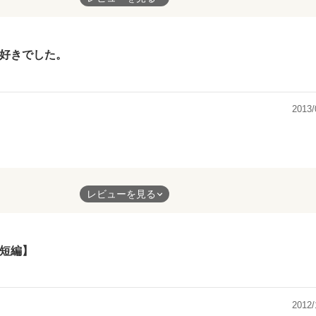
する
の前から
背中に、
好きでした。
のは嫌なの。
きで。
2013/
好き。
と、
た。
言葉に
でした。
反応。
ん･･･！
ない。
景が
うになって
レビューを見る
お話です。
え方が変わっていく。
たです。
ります。
徒で。
短編】
なくて、
けど
ほしくて。
す。
りながらも、
取りに
´ω｀*)
止まらずに居られた。
うな
2012/