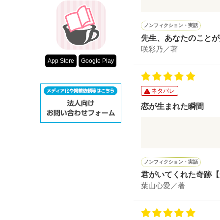
恋のお話です。
いつも意地悪ばかり
遠くで見ていた彼女
彼の口から、
ノンフィクション・実話
走り去っていく彼の
報われなくていい。
突然出てきた一言。
先生、あなたのことが
話せなくていい。
咲彩乃／著
「 大好き 」
でも、逢えなくなる
意地悪だけど、
App Store
Google Play
そんなところも大好
そっと、想いを。
友達と一緒な日に
だけど、優しい彼も
塾の曜日を変更する
ネタバレ
切ないけど、
担当の先生も変わっ
意地悪な拓斗くんの
恋が生まれた瞬間
心が温かくなるお話
可愛い白羽ちゃんの
最初の印象は”最悪”。
ニヤニヤが止まりませ
辛い。けど負けたく
主人公の見ている風
だけど先生と話すよ
そんな女の子の恋の
イメージできて、
次第に自分の中の考
■Black sideでの
とても読みやすかっ
ノンフィクション・実話
最後の一言、気にな
先生の一番近くの生
君がいてくれた奇跡【
”助けて”なんて言え
心が温かくなる
大人の勝手な事情に
葉山心愛／著
生意気で意地悪、だ
だけど本当は助けて
とても素敵な作品で
立ち止まりそうにな
仲良しな２人のやり
是非読んでみて下さい(*
先生のおかげで立ち
頬が緩んでしまうよ