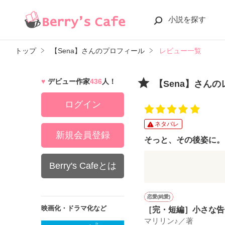
小説を探す
トップ
【Sena】さんのプロフィール
レビュー一覧
デビュー作家
436
人！
【Sena】さん
ログイン
ネタバレ
新規会員登録
そっと、その後姿に。
卒業を目の前に
Berry's Cafeとは
思いを寄せる彼に
気持ちを伝えたい
恋愛(純愛)
切ない女の子の恋の
映画化・ドラマ化など
［完・短編］小さな告
マリリン♪／著
見た目が軽くて