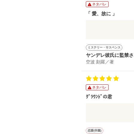
素敵な作品です。
居場所のない教室か
ネタバレ
”ごめんな”
是非読んでみて下さい(*
逃げるように入った
「 愛、故に 」
想いは募るばかりで
だけど、先生は･･･。
背筋が凍りつくような
声を出して泣いた彼女
そんなお話です。
初めて気付いてくれ
切なさで胸の奥が
ミステリー・サスペンス
ぎゅっと苦しくなり
行き過ぎた彼の行動
ヤンデレ彼氏に監禁さ
ゾクリとしてしまい
何をするわけでもな
空波 刻羅／著
とても読みやすくて
彼の彼女へ向けた真
泣き止むまでずっと
あっという間に読み
最後には涙が頬を伝
傍に居てくれた。
実話と聞いて更に切
それでも前向きな姿
この人しか愛せない
ネタバレ
グッと来ます。
そう言う彼の純粋さ
誰も気付かなかった
ｸﾞﾗｳﾝﾄﾞの君
胸がぎゅっとなりま
気付いてくれなかった
切なくて、優しい素
初めて気付いてくれ
サッカー部の”あいつ
是非読んでみて下さい(*
歪んだ愛を受け入れ
思いを寄せる女の子
なんとも言えない気
恋愛(学園)
その時には、既に･･･