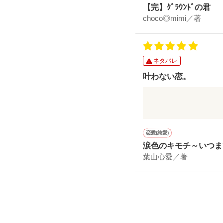
人として、作家とし
【完】ｸﾞﾗｳﾝﾄﾞの君
グラウンドを走り回
学ぶものが詰まった
choco◎mimi／著
頬を染めた彼も、
とても素敵な作品で
胸の奥がぎゅっとな
全部大好き。
切ないお話でした。
是非、読んでみてく
ネタバレ
本当にありそうなお
叶わない恋。
ジャンルを見て驚い
読んでいてすごく
その後”女の子”にと
楽しめました♪
男性目線で書かれた
素敵な恋になってい
切ないお話です。
いいなと思います。
女の子なら誰でもき
恋愛(純愛)
共感できると思いま
涙色のキモチ～いつま
幼馴染として、
”恋が生まれた瞬間”
葉山心愛／著
お兄ちゃんとして、
こちらの企画にピッ
そして1人の男として
作品だと思いました
とても素敵な作品で
誰よりも彼女が好き
是非読んでみて下さい(*
切なくて優しい
似た容姿の2人だけど