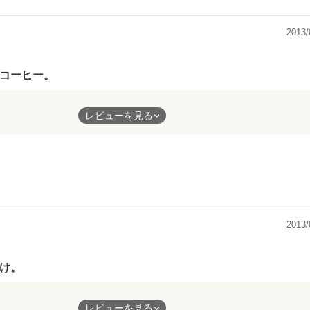
かった彼、坂口君。
2013/
や
ュンとして、
コーヒー。
だった。
レビューを見る
下な彼と
、
す。
く。
て
て。
になってしまう。
ても
2013/
くて。
も好き。
け。
瞳に
うか？”
。
ない
レビューを見る