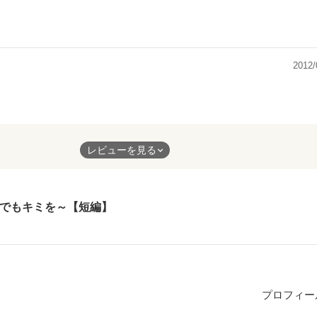
て、
る彼も、
す。
る
2012/
ださい。
話で
たんですが、
って
たら
レビューを見る
っと
す。
でもキミを～【短編】
タリな
、
。
す。
。
´ω｀*)
プロフィー