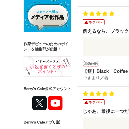
あまりよく思ってな
たまに見せる優しさ
ネタバレ
カッコいい仕草にキ
例えるなら、ブラック
気付いたらもう好き
作家デビューのためのポイ
付き合って約１年、
声をかけたい。
ントを編集部が伝授！
カフェを経営する年
だけど彼は人気者で
年上な彼女のお話で
彼は無意識のうちに
恋愛(純愛)
周りに人を集めてい
【短】Black Coffee
年上なのに、遊ばれ
つきより／著
年下なのに、いじめ
卒業したら離れ離れ
Berry's Cafe公式アカウント
そう思うと、どうし
意地悪で、生意気。
泣かずには居られな
そんな彼も、
ネタバレ
彼の淹れるコーヒー
名残惜しそうに
じゃあ、最後に一つだ
教室を見つめる彼の
”...優しくしてあげよ
Berry's Cafeアプリ版
自分が映りたかった
中学生の女の子の切