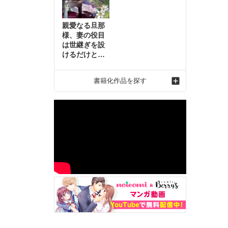
親愛なる旦那
様、妻の役目
は世継ぎを設
けるだけと聞
いておりまし
たが～虐げら
書籍化作品を探す
れ才女の幸せ
な結婚～2