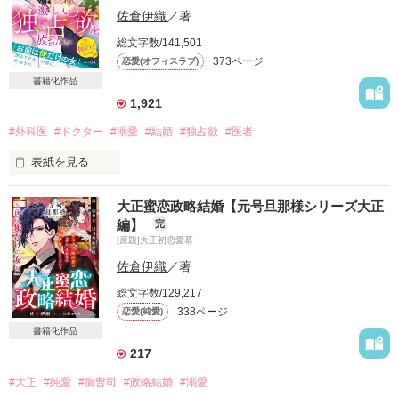
作品を読む
佐倉伊織
／著
お相手は、いつもバチバチ議論を闘わせている

総文字数/141,501
天敵と揶揄される鬼上司。

373ページ
恋愛(オフィスラブ)
仕事中は厳しい彼だけど

書籍化作品
思い悩む私をとことん甘やかす。

1,921
「子づくりのためにだけ抱くんじゃない。

#外科医
#ドクター
#溺愛
#結婚
#独占欲
#医者
お前が愛おしいからだ」

表紙を見る
交際０日で妊活を決めた私たちの新婚生活は

エリート脳神経外科医と

一体どうなる?

大正蜜恋政略結婚【元号旦那様シリーズ大正
交際ゼロ日で結婚した病棟クラークの私。

編】
完
[原題]大正初恋愛慕
忙しい毎日ではあるけれど…

ベリーズ文庫として書籍化

佐倉伊織
／著
「お前は俺だけの女だ」

総文字数/129,217
338ページ
恋愛(純愛)
激しい独占欲を感じながら

作品を読む
甘い新婚生活を満喫中。

書籍化作品
217
オペ室勤務の看護師だった過去がある私は

#大正
#純愛
#御曹司
#政略結婚
#溺愛
大きな挫折を経験してすべてを放り出してしまった。
