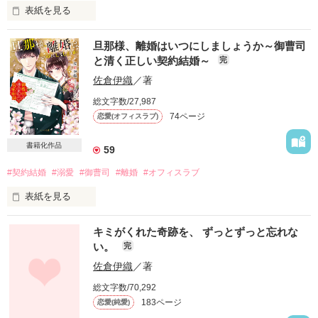
表紙を見る
強くなりたい。

大正十年。

旦那様、離婚はいつにしましょうか～御曹司
厳しい症例に立ち向かう彼の姿を目の当たりにして

と清く正しい契約結婚～
完
父の作った借金のせいで吉原に売られそうになった

私の心は激しく揺れる――。

子爵家令嬢・三谷郁子は

佐倉伊織
／著
精悍な顔立ちの紳士に助けられた。

総文字数/27,987
「泣くなら俺の腕の中にして。

74ページ
恋愛(オフィスラブ)
彼はかの有名な紡績会社『津田紡績』の跡取りらしく…。

お前のことはなにがあっても守り抜く」

「俺と結婚しよう」

書籍化作品
59
突然の政略結婚の提案に

#契約結婚
#溺愛
#御曹司
#離婚
#オフィスラブ
郁子は目を丸くしつつも承諾。

表紙を見る
作品を読む
御曹司の彼に持ちかけられたのは

互いの利益のためだけに選んだ結婚だったのに

キミがくれた奇跡を、 ずっとずっと忘れな
離婚前提の契約結婚。

い。
完
「何度この唇に口づけしたいと思ったか」

双方の思惑は一致しているものの

佐倉伊織
／著
婚姻届の横には、離婚届が。

彼の熱い眼差しに、心も体も溶かされていく――。

総文字数/70,292
183ページ
恋愛(純愛)
お互いに好きな人ができたら別れられる契約を結んだけれ
ど……。
