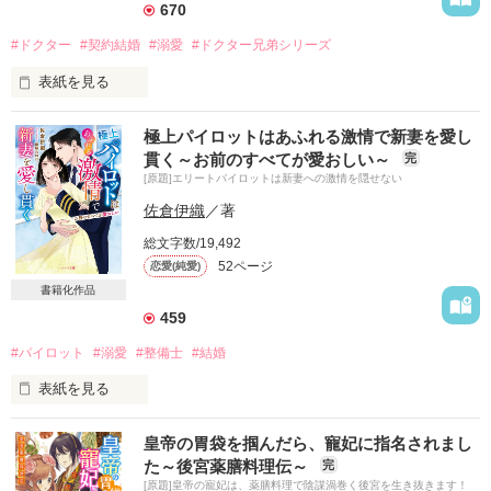
670
恋に無縁なCAは、幼なじみの重すぎる愛にタジタジです

#ドクター
#契約結婚
#溺愛
#ドクター兄弟シリーズ
表紙を見る
ベリーズ文庫10月刊

【愛され最強ヒロインシリーズ】

とんでもない出会い方をした私たち。

極上パイロットはあふれる激情で新妻を愛し
貫く～お前のすべてが愛おしい～
完
互いの利益のために結婚したはずなのに

[原題]エリートパイロットは新妻への激情を隠せない
注がれるまなざしがとびきり熱くて

勘違いしそうになる。

佐倉伊織
／著
作品を読む
総文字数/19,492
52ページ
恋愛(純愛)
「一生愛したいのはお前だけ」

書籍化作品
459
彼の口から紡ぎ出された言葉に

鼓動が高鳴っていく――。

#パイロット
#溺愛
#整備士
#結婚
表紙を見る
ベリーズ文庫２カ月連続刊行

航空整備士として働く今の私があるのは

【ドクター兄弟シリーズ】

皇帝の胃袋を掴んだら、寵妃に指名されまし
あこがれの彼の言葉のおかげ。

第一弾・救急医編

た～後宮薬膳料理伝～
完
[原題]皇帝の寵妃は、薬膳料理で陰謀渦巻く後宮を生き抜きます！