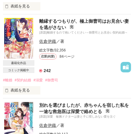
離宮の料理番に指名してきて……。

表紙を見る
若くしてその手腕を評価され

彼らが去ったあと後宮入りすることになった麗華。

離縁するつもりが、極上御曹司はお見合い妻
不動産王と名高い御曹司からのいきなりのプロポーズ。

を逃がさない
完
薬膳料理の知識を使って

[原題]離婚するので抱いてください～御曹司とお見合い契約結婚～
訳ありの契約結婚をした私たちに

陰謀渦巻く後宮を生き抜いてみせます！

愛などないはずなのに……。

佐倉伊織
／著
総文字数/32,356
2019.06.21

84ページ
恋愛(純愛)
「お前は俺のものだ。

煽った責任はとるよな、もちろん」

書籍化作品
242
コミック掲載中
作品を読む
独占欲をむき出しにする彼は、

#離婚
#契約結婚
#溺愛
#御曹司
熱い眼差しで私を縛る。

表紙を見る
お見合いの代役を見抜いた彼は

＼ベリーズ文庫【極上四天王シリーズ】／

別れを選びましたが、赤ちゃんを宿した私を
期限付きの契約結婚を提案してきて…。

一途な救急医は深愛で絡めとる
完
こちらは試し読みです。
[原題]深愛 敏腕ドクターは妻と子に惜しみない愛を注ぐ
離婚へのカウントダウンが始まったのに

優しい彼に心が揺らぐ。

佐倉伊織
／著