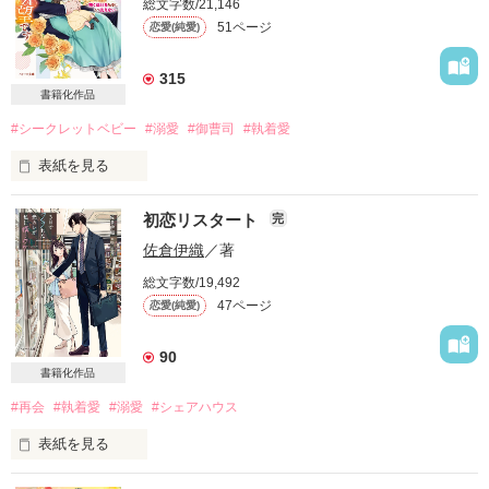
総文字数/21,146
Xでupしたもの+１篇になっています。

51ページ
恋愛(純愛)
ファンメール特典です。

315
パスはファンメールでご確認ください。
書籍化作品
#シークレットベビー
#溺愛
#御曹司
#執着愛
表紙を見る
作品を読む
初恋リスタート
完
「俺は一日たりとも忘れたことはなかった。

佐倉伊織
／著
君しか愛せないんだ」

総文字数/19,492
47ページ
恋愛(純愛)
四年前、私を捨てたはずの彼が

熱いまなざしで私を縛る。

90
書籍化作品
戸惑う私とは対照的に

#再会
#執着愛
#溺愛
#シェアハウス
こっそり産んだ娘がなついてしまい……

表紙を見る
「智くん、だーいしゅき」
