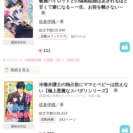
敏腕パイロットとの偽装結婚はあきれるほど
あなたに抱かれる度に流す涙は

初恋を実らせたふたりの

甘くて癖になる～一生、お前を離さない～
なんの涙だったんだろう

シークレットベビー

完
佐倉伊織
／著
あなたの背中を追いかけて過ごした日々は

ベリーズ文庫として書籍化

総文字数/19,940
どうしてこんなに虚しかったんだろう

2022.01.13
52ページ
恋愛(オフィスラブ)
書籍化作品
その答えは君が教えてくれた

111
作品を読む
#パイロット
#偽装結婚
#溺愛
#甘々
#独占欲
表紙を見る
"揺るぎない愛"を私にくれるのは……

「ひとりにしてごめんな。すぐ帰るから、待ってて」

冷徹弁護士の独占欲にママとベビーは抗えな
い【極上悪魔なスパダリシリーズ】
完
私を抱き寄せ、耳元で甘くささやく彼は

[原題]極上悪魔なスパダリシリーズ 弁護士編
空港スタッフの女性からあこがれの眼差しを注がれている

再公開しました。

凄腕パイロット。

加筆しましたのでページがずれております。

佐倉伊織
／著
申し訳ありません。　2014.09.11　

総文字数/130,413
なぜか彼と偽装結婚をすることになった私は

342ページ
恋愛(純愛)
突拍子もない彼の言動に振り回されっぱなし。

書籍化作品
困るのに、彼の隣が心地いいのはどうして？
