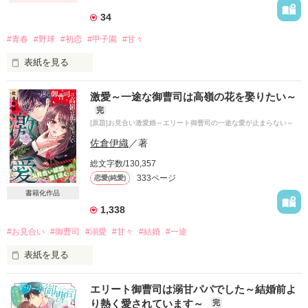
＼元号旦那様シリーズ・大正／
どうしてこんなに胸が痛いの？

34
#青春
#野球
#初恋
#甲子園
#甘々
作品を読む
「旦那さま、離婚はいつにしましょうか？」

表紙を見る
かわいらしい双子の妹といつも比べられる私は、

激愛～一途な御曹司は高嶺の花を娶りたい～
コンプレックスだらけ。

ベリーズ文庫として書籍化。

完
こちらは試し読みです。

[原題]お見合い激愛婚～エリート御曹司の一途な愛が止まらない～
でも、野球部のマネージャーとして毎日奮闘している。

佐倉伊織
／著
キャプテンの先輩に、ひそかにあこがれていたけれど

総文字数/130,357
クラスメイトに妹との違いを罵倒されてしまい…。

333ページ
恋愛(純愛)
作品を読む
激しく傷ついた私にそっと寄り添ってくれたのは

書籍化作品
同じクラスのエース級ピッチャーの彼。

1,338
いつも口が悪いくせに、私を励ます彼は…

#お見合い
#御曹司
#溺愛
#甘々
#結婚
#一途
表紙を見る
「俺がお前を甲子園に連れていく」

お見合いに現れたのは

エリート御曹司は溺甘パパでした～結婚前よ
窮地を救ってくれたあの人でした。

り熱く愛されています～
完