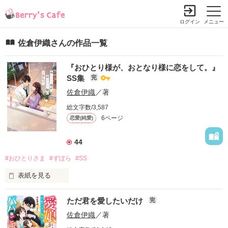
ログイン
メニュー
佐倉伊織さんの作品一覧
『おひとり様が、おとなり様に恋をして。』
SS集
完
佐倉伊織
／著
総文字数/3,587
6ページ
恋愛(純愛)
44
#おひとりさま
#ずぼら
#SS
表紙を見る
ただ君を愛したいだけ
完
ベリーズ文庫with

『おひとり様が、おとなり様に恋をして。』のSS集です。

佐倉伊織
／著