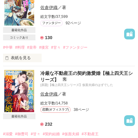
わずかな時間しか自由を許されない私に

こちらは試し読みです。
差しだされた手は温かくて…。

佐倉伊織
／著
総文字数/37,599
作品を読む
92ページ
ファンタジー
「どこにも行くな。勝手に逃げるな。

……好きなんだ、お前が」

書籍化作品
130
コミックあり
電撃的で、ちょっと強引で…

#中華
#料理
#皇帝
#後宮
#甘々
#ファンタジー
とてつもなく熱いプロポーズが

表紙を見る
私の運命を変えていく。

冷厳な不動産王の契約激愛婚【極上四天王シ
「玄峰、彼女が震えている。その強面顔はしまえ！」

ＦＪＡ航空 パイロット×航空整備士

リーズ】
完
「できるか！」

[原題]【極上四天王シリーズ】仮面夫婦のはずでした
「劉伶さま、女性に気軽に触れてはいけません！」

「どうしてだ、博文」

佐倉伊織
／著
2023.01　ベリーズ文庫として書籍化

こちらは試し読みです
総文字数/14,758
38ページ
恋愛(オフィスラブ)
辺境の地で天涯孤独の朱麗華は、眉目秀麗な三人の男と出会っ
た。

書籍化作品
作品を読む
232
小競り合いばかりしているこの三人は、

麗華に薬膳料理の知識があると知ると、

#溺愛
#御曹司
#甘々
#契約結婚
#仮面夫婦
#不動産王