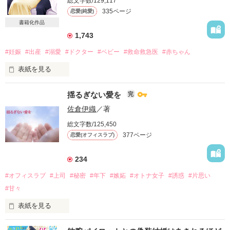
作品を読む
総文字数/129,117
335ページ
恋愛(純愛)
「俺に縛られるのは嫌？」

書籍化作品
そう問う彼は、私の左手にリングをはめる。

1,743
「そんなに煽られたら我慢できない」

#妊娠
#出産
#溺愛
#ドクター
#ベビー
#救命救急医
#赤ちゃん
表紙を見る
好きだから、あなたを縛りつけたくない。

紡績会社御曹司　津田直秀

揺るぎない愛を
完
×

そんな一心で手放した幸せ。

佐倉伊織
／著
院内学級教師　月島蛍

それなのに、彼はずっと私を捜していたようで…。

総文字数/125,450
377ページ
恋愛(オフィスラブ)
「俺の子、だよね」

◆ベリーズ文庫７月刊で書籍化◆

疑うことなくまっすぐな目で見つめられて

234
視線をそらせない。

#オフィスラブ
#上司
#秘密
#年下
#嫉妬
#オトナ女子
#誘惑
#片思い
作品を読む
「なにがあっても守るから。ずっと一緒にいてほしい」

#甘々
彼の強い言葉に心が揺れる。

表紙を見る