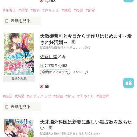
1,288
#弁護士
#溺愛
#懐妊
#赤ちゃん
#俺様
#腹黒
#豹変
作品を読む
「一生、お前だけでいい」

表紙を見る
それは、どういう意味なの？

私のピンチに助言をくれた弁護士の彼は

天敵御曹司と今日から子作りはじめます～愛
優しい紳士のはずだったのに…。

され妊活婚～
完
ベリーズ文庫として書籍化。

[原題]天敵御曹司と溺愛ニンカツ婚!?
「脅すか」

こちらは試し読みです。
佐倉伊織
／著
弁護士の仮面を外したら別人でした。

総文字数/14,493
作品を読む
37ページ
恋愛(オフィスラブ)
弁護料の代わりにとんでもない要求を突きつける彼は

書籍化作品
少々腹黒だけれど…

55
私もベビーも幸せになります！

#妊活
#溺愛
#オフィスラブ
#妊娠
#甘々
#子づくり
#御曹司
表紙を見る
ベリーズ文庫

＼極上悪魔なスパダリシリーズ　弁護士編／
天才脳外科医は新妻に激しい独占欲を放ちた
恋愛をするのが怖くなり

い
完
結婚、出産をあきらめようとしていた私に

[原題]天才脳外科医は新妻を愛し尽くしたい
いきなり持ちかけられた"妊活"の提案。
