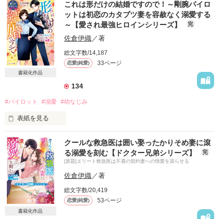
どうすればいいの?

これは形だけの結婚ですので！～剛腕パイロ
十年前

ットは初恋のカタブツ妻を容赦なく溺愛する
～【愛され最強ヒロインシリーズ】
完
「別れよう」

ベリーズ文庫４月刊

佐倉伊織
／著
こちらは試し読みです

たった三日前に告白してきたばかりの彼は、

総文字数/14,187
初めてのデートで浮かれる私にそう言った――

33ページ
恋愛(純愛)
書籍化作品
作品を読む
134
私を捨てたはずの元カレが、なぜか構ってきます。

#パイロット
#溺愛
#幼なじみ
表紙を見る
ベリーズ文庫withとして書籍化

こちらは試し読みです

クールな救急医は囲い娶ったかりそめ妻に滾
背が高くて男勝りな性格の私は

る溺愛を刻む【ドクター兄弟シリーズ】
完
女子高時代の文化祭では、もれなく王子様役

[原題]エリート救急医は不遇の契約妻への情愛を滾らせる
「いい奥さんもらいそう」と言われてばかりの女子モテ人生

佐倉伊織
／著
作品を読む
けれど、世界にひとりだけ

総文字数/20,419
私を姫扱いしてくれる優秀なパイロットがいました

53ページ
恋愛(純愛)
「俺が嫌というほど愛してやる」

書籍化作品