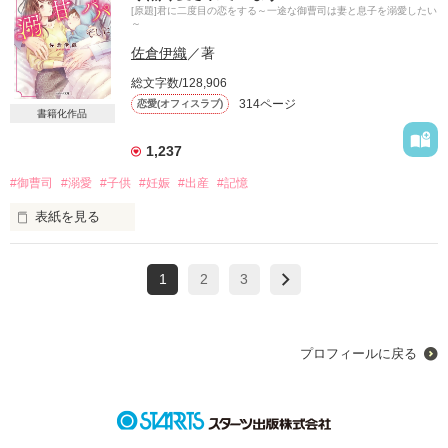
ひたむきに甲子園を目指す、努力の人、でした。

[原題]君に二度目の恋をする～一途な御曹司は妻と息子を溺愛したい
グイグイ迫られて

～
どんどん心が奪われていくのに

佐倉伊織
／著
大企業の御曹司だと知り、尻込みするけれど……。

『ずっとずっと、キミとあの夏をおぼえてる。』から５年。

総文字数/128,906
旭日高校野球部の、もうひとつの恋のお話。

314ページ
恋愛(オフィスラブ)
「どうしようもなく、君を俺だけのものにしたい」

書籍化作品
1,237
単行本として書籍化。

彼の熱い想いにほだされて

こちらは試し読みです。

#御曹司
#溺愛
#子供
#妊娠
#出産
#記憶
甘い新婚生活が始まりました。

表紙を見る
自他ともに認める植物オタク

結婚の反対を押し切るために、覚悟の妊娠。

じゃじゃ馬フローリスト

この先、幸せが待っているはずだったのに

作品を読む
1
2
3
×

思わぬ出来事が待ち構えていて……。

優秀な経営コンサルタント

ひたすら一途な御曹司

離れて数年。

プロフィールに戻る
2020.05.27
ひとりで息子を育てていた私の前に姿を現した彼は

熱い眼差しを向けてくる。

作品を読む
「俺ともう一度始めてくれないか」
