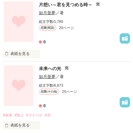
1000年に1度人間界で行われる、

片想い～君を見つめる時～
完
【Izumi＊Sachi】

如月亜夢
／著
総文字数/1,780
時期魔法界の王を決める戦い。

面倒臭がりで不良な男の子

20ページ
恋愛(実話)
0
望月  聖夜

男女ペアで3組6人チームが

【Mochiduki＊Seiya】

表紙を見る
彼に出会って数ヶ月。

未来への光
この戦いのルールである。

完
私は今でも、彼に

如月亜夢
／著
2人の甘々な恋が始まります！

総文字数/6,873
恋してる……。

その戦いに参加する、

25ページ
恋愛(その他)
伝えられないこの想い。

感想ぜひくださいo(^▽^)o＊

0
消したくても、消えない

6人の男女たちーーー。

#未来
#陸上
#ライバル
#光
この切ない想いは、一体

表紙を見る
♡・♡・♡・♡・♡・♡・♡

どうしたらいいの……？
