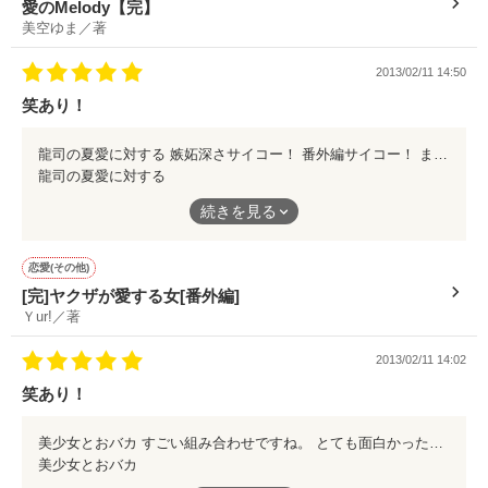
愛のMelody【完】
それと同時に、フランスでの
6人たちのお話であるーーー。

美空ゆま／著
苦い恋の思い出も、伝わります。
2013/02/11 14:50
☆・★・☆・★・☆・★・☆

笑あり！
でも、同じ気持ちの２人だからこそ、
最後までお互いの愛が消えることなく、
Start  2012、11、1

生き続けていたんだと思います。
龍司の夏愛に対する 嫉妬深さサイコー！ 番外編サイコー！ まだまだ、見たいくらいです。
龍司の夏愛に対する
嫉妬深さサイコー！
続きを見る
ぜひ、幸せになった２人の
番外編サイコー！
番外編も書いて下さい！！o(^▽^)o＊
恋愛(その他)
[完]ヤクザが愛する女[番外編]
作品を読む
まだまだ、見たいくらいです。
Ｙur!／著
2013/02/11 14:02
笑あり！
美少女とおバカ すごい組み合わせですね。 とても面白かったですo(^▽^)o＊
美少女とおバカ