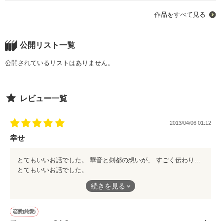
夕&茜ペア、明&涼ペア、桜&新ペア

暑い日差しの中、いつもあたしの目にとまるのは、君だけだ
Start 2012、10、1

作品をすべて見る
よ。

End  2012、12、6

番外編完結2012、12、16

汗を流し、一生懸命に練習をしている君の姿だけ。

魔物を1番多く倒したチームが、

公開リスト一覧
＊・＊・＊・＊・＊・＊・＊

だから、もう泣かないで……

公開されているリストはありません。
レビューThanks

君が悲しむとあたしも悲しいから。

時期魔法界の貴族となり、

ぜひ読んで見てくださいね

えみ(*^ω^*)☆様
応援しているよ。

レビュー一覧
いつまでも……………

作品を読む
その中でも多く魔物を倒したペアが

～・～・～・～・～・～・

2013/04/06 01:12
エントリーしてます。

幸せ
応援

作品を読む
時期魔法界の王と王妃になる。

お願いします(^○^)
とてもいいお話でした。 華音と剣都の想いが、 すごく伝わりました。 それと同時に、フランスでの 苦い恋の思い出も、伝わります。 でも、同じ気持ちの２人だからこそ、 最後までお互いの愛が消えることなく、 生き続けていたんだと思います。 ぜひ、幸せになった２人の 番外編も書いて下さい！！o(^▽^)o＊
とてもいいお話でした。
続きを見る
作品を読む
華音と剣都の想いが、
これは、その試験に挑む

すごく伝わりました。
恋愛(純愛)