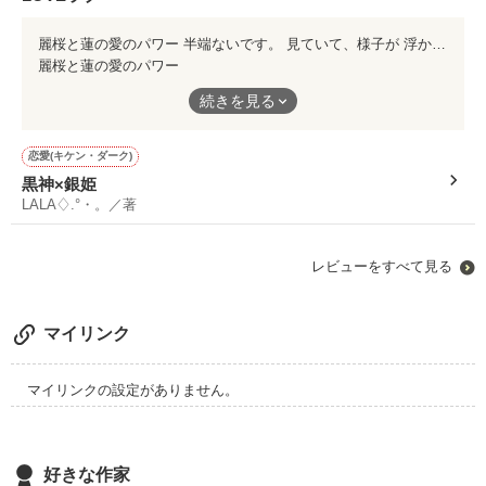
麗桜と蓮の愛のパワー 半端ないです。 見ていて、様子が 浮かんできそうでしたo(^▽^)o＊
麗桜と蓮の愛のパワー
続きを見る
半端ないです。
恋愛(キケン・ダーク)
見ていて、様子が
黒神×銀姫
浮かんできそうでしたo(^▽^)o＊
LALA♢.°・。／著
レビューをすべて見る
マイリンク
マイリンクの設定がありません。
好きな作家