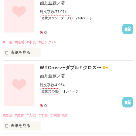
如月亜夢
／著
総文字数/77,074
240ページ
恋愛(キケン・ダーク)
0
#一途
#鈍感
#不良
#ピンク14
表紙を見る
彼に出会ったその瞬間、

W✝Cross〜ダブル✝クロス〜
如月亜夢
／著
総文字数/4,954
あたしは恋をしたーーー。

15ページ
恋愛(その他)
0
#魔法
#魔物
#人間
#学校
#仲間
#絆
超真っ直ぐで一途な女の子

表紙を見る
和泉  幸
