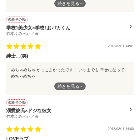
続きを見る
すごい組み合わせですね。
恋愛(その他)
学校1美少女×学校1おバカくん
とても面白かったですo(^▽^)o＊
竹本ふみぺぃ／著
2013/02/11 14:01
紳士…(笑)
めちゃめちゃ かっこよかったです！ いつまでも 幸せになって欲しいです…。
めちゃめちゃ
かっこよかったです！
続きを見る
いつまでも
恋愛(その他)
幸せになって欲しいです…。
溺愛彼氏×ドジな彼女
竹本ふみぺぃ／著
2013/02/11 14:00
LOVEラブ