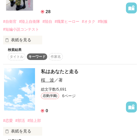
読んでコメント

想いは届くと

いただけたら幸いです

28
信じているよ・・
#自衛官
#陸上自衛隊
#陸自
#職業ヒーロー
#オタク
#制服
#短編小説コンテスト
作品を読む
作品を読む
表紙を見る
検索結果
タイトル
キーワード
作家名
〝恋人〟は専ら【芸能人】か【２次元男子】

過去を払拭できない〝色恋沙汰苦手OL〟

望月 都 -Mochizuki Miyako- (29)

私はあなたと走る
×

桜 波
／著
車と武器が〝恋人〟で職場に出会いは皆無！？

都を助けた〝心優しき自衛官〟

総文字数/5,691
土岐 真矢 -Toki Shinya- (32)

6ページ
恋愛(学園)
0
第1回 短編小説コンテスト

#恋愛
#部活
#陸上部
テーマ『職業ヒーロー』エントリー作品

表紙を見る
※本作品の内容は、筆者の体験も織り混ぜた
