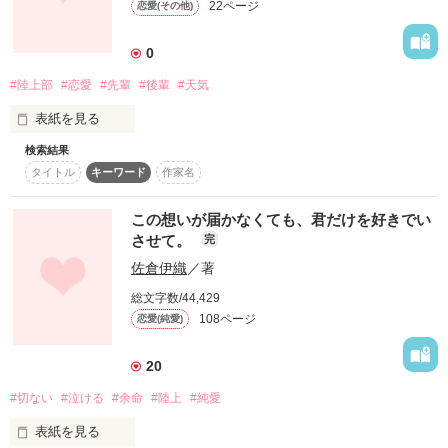
22ページ
恋愛(その他)
作品を読む
すきって言って？」

――――――――――

0
say you love me

#陸上部
#恋愛
#先輩
#後輩
#天気
with your smile

感想待ってます♪
表紙を見る
conceive：'12/12/31

start：'15/1/4

検索結果
作品を読む
end：'16/5/5

タイトル
キーワード
作家名
  私の恋は雨のち晴れ模様。

この想いが届かなくても、君だけを好きでい
させて。
完
春風 夢海さま・かなさま・星田　ゆに.さま

   優しくて時々天然な

涼花．さま・KIMORIさま・野々原 苺さま

佐倉伊織
／著
   久遠  愛葵(くどう  あいき)

雨乃めこさま・杏音@Anonさま・こ と のさま

総文字数/44,429
氷室愛結さま・Dark redさま・Ohoshisamaさま

           ×

108ページ
恋愛(純愛)
素敵なレビューを

    無口でぶっきらぼうな

ありがとうございました

    河野  天(かわの  あめ)

20
#切ない
#泣ける
#余命
#陸上
#純愛
その先輩は自分の顔にコンプレックスをもち、自分自身の生を
表紙を見る
がんばっている

恨む先輩だった。
