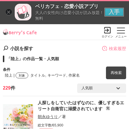
ベリカフェ - 恋愛小説アプリ
入手
大人の女性向け恋愛小説が読み放題！
無料
ログイン
メニュー
小説を探す
検索履歴
「陸上」の作品一覧・人気順
条件
再検索
陸上 |
タイトル, キーワード, 作家名
対象
229
件
検索ワード
人探しをしていたはずなのに、優しすぎるエ
を含む
リート自衛官に溺愛されています
完
朝永ゆうり
／著
を除く
総文字数/65,900