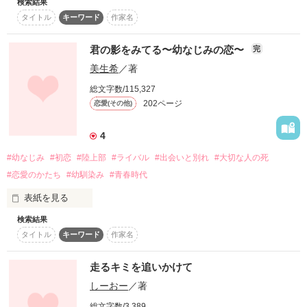
フィクションです

検索結果
みなさんは男女の友情は成立すると思いますか？私は思う派で
◆自衛隊に関する記述は、事実と異なる場合も

タイトル
キーワード
作家名
した。ですが、あるとき幼なじみが男の子として見てしまう時
ございます。

があり今は男女の友情は成立するとは思っていません。そん
な、気持ちを小説にしたいと思いこの物語を書いたので是非二
君の影をみてる〜幼なじみの恋〜
完
ーーーーーーーーーーーーーーー

早瀬川より　お知らせ

美生希
／著
総文字数/115,327
祝 10万PV超！

202ページ
作品を読む
恋愛(その他)
『迷彩服の恋人』が

Berry's Cafe編集部オススメ作品に掲載され

4
たくさんの方が読んで下さっていて

とても幸せです！！

#幼なじみ
#初恋
#陸上部
#ライバル
#出会いと別れ
#大切な人の死
#恋愛のかたち
#幼馴染み
#青春時代
〜最高順位〜

総合　　　　　91位

表紙を見る
恋愛(中・短編)  24位

検索結果
「３０過ぎても、お互い独りだったら…俺たち一緒に暮らそっ
タイトル
キーワード
作家名
ありがとうございます！

か」と彼は言った。

なお、『迷彩服の恋人 【完全版】』も

…それもアリかな〜と思いつつ、微笑みながら

走るキミを追いかけて
2022年5月10日より

「何それ〜…」と、遠くをみつめる私。

しーおー
／著
執筆を開始しております。

「ま、期待されても困るけど、アテにされるブンには…男とし
総文字数/3,389