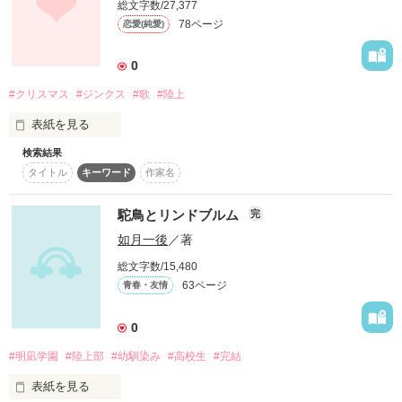
総文字数/27,377
　あなたに運命を感じたんでしょうね」

作品を読む
78ページ
恋愛(純愛)
周りから聞く彼の様子に

あのね、本城くん

私は徐々に恋心を意識して――

0
✻　✻　✻

#クリスマス
#ジンクス
#歌
#陸上
照れたときに下がる眉も

表紙を見る
あなたのイチオシはどっち？ミニコンテスト

襟足に触れるやわらかい髪も

「頭脳派 or 肉体派」にて

検索結果
クリスマス。

最終選考に残して頂きました

笑うとのぞく八重歯も

タイトル
キーワード
作家名
ありがとうございます✨

夏目 若葉さん

駝鳥とリンドブルム
完
遠くから見ているだけで

それは奇跡が起きる一日限りの聖夜。

レビューありがとうございます🍀
如月一後
／著
じゅうぶんだったよ

総文字数/15,480
63ページ
青春・友情
作品を読む
だから、サンタさん。

でも、ほんとはね

0
#明凪学園
#陸上部
#幼馴染み
#高校生
#完結
今年は私の一番欲しいものを届けにきて。

表紙を見る
ほんとは
