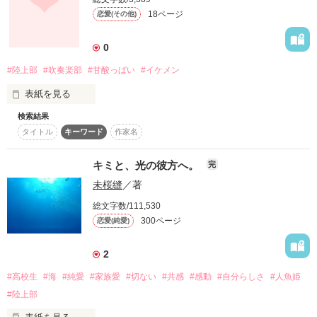
短編では書ききれなかったエピソードも

て、冥利に尽きるってヤツかな」

18ページ
恋愛(その他)
描いていきます。

そう言って立ち上がって歩きだす

0
よろしければ、そちらもどうぞ。

ーーーーーーーーーーーーーーー
身長１７５センチの

#陸上部
#吹奏楽部
#甘酸っぱい
#イケメン
彼のその背中に視線を移し

私は想像する。

表紙を見る
作品を読む
『この男との結婚？…ピンとこない！』

検索結果
君に出会って

タイトル
キーワード
作家名
初めて恋を

でも、彼は私にとって、

知りました

…必要不可欠な存在だ…

いろんなことを

キミと、光の彼方へ。
完
ということは

体験した。

間違いなかった。

未桜縫
／著
キミを追い続けた

夢中で駆けた

総文字数/111,530
※初作品です！(*^□^*)

300ページ
恋愛(純愛)
各地の風習を混ぜ、地域を定めずに、ストーリーが盛り上がる
恋してる人に見てもらいたいです！

様に書き上げてます。

ただいま中学２年です<font color="#FF9900"></font>
2
完結してから、

サイドストーリーとの話の繋ぎのため、

#高校生
#海
#純愛
#家族愛
#切ない
#共感
#感動
#自分らしさ
#人魚姫
作品を読む
度々修正してます。

#陸上部
『君・俺・僕ら』シリーズ
