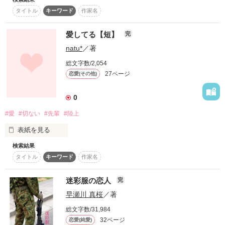
知ってほしい

タイトル
キーワード
作家名
気付いてほしい

☆是非読んでみて下さい☆
愛してる【短】
完
natu*
／著
あなたと

話したい

作品を読む
総文字数/2,054
27ページ
恋愛(その他)
あなたに

0
会いたい

逢いたい

#愛
#切ない
#先輩
#陸上
私が恋した

表紙を見る
センパイへの想いです

検索結果
もう会えない

タイトル
キーワード
作家名
そんなの

いくら時間があったって

理解なんてできないよ・・・

迷彩服の恋人
完
――――――――――

初めての作品なので

早瀬川 真桜
／著
でも

文や表現が上手く

信じていれば

総文字数/31,984
できないかも

いつか会える

32ページ
恋愛(純愛)
知れませんが
