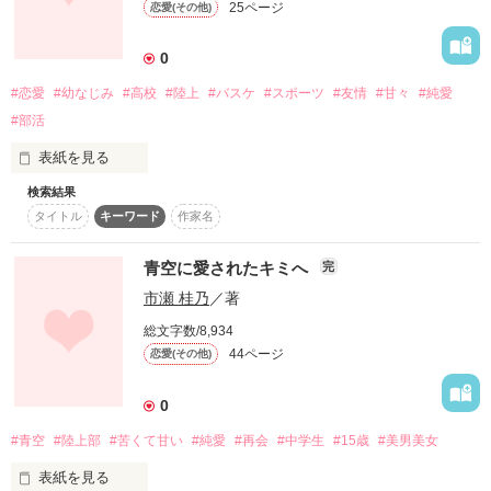
25ページ
恋愛(その他)
運命と戦った１年間。

結婚して半年経っても、いまだに結婚できたことが信じられな
0
くて

日常の些細なことで幸せを感じています。

書き下ろしをケータイ小説文庫として書籍化。

#恋愛
#幼なじみ
#高校
#陸上
#バスケ
#スポーツ
#友情
#甘々
#純愛
こちらは試し読みです。

#部活
だけど……あれ？　愛し合って夫婦になったはずだけど私たち
って

2018.08.09
表紙を見る
本当に夫婦って言えるのでしょうか？

検索結果
タイトル
キーワード
作家名
ずっと一緒。

全力で愛を伝える妻

作品を読む
×

生まれた時から。

青空に愛されたキミへ
不器用な旦那様

完
市瀬 桂乃
／著
友達以上恋人未満

総文字数/8,934
そんな関係疲れたよ。

44ページ
恋愛(その他)
作品を読む
0
作品を読む
#青空
#陸上部
#苦くて甘い
#純愛
#再会
#中学生
#15歳
#美男美女
表紙を見る