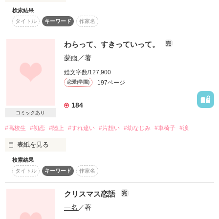
失礼ながらもそう告げると

検索結果
スターツ出版小説投稿サイト合同企画「1話からの長編大
君を好きだと自覚したときには

「もしよろしければ、

賞」ベリーズカフェ会場
タイトル
キーワード
作家名
　お手伝いさせていただけないでしょうか？」

「あなたが好きだから、

その他の条件
動画あり
コミックあり
もう

わらって、すきっていって。
完
　あなたの助けになりたいんです」

夢雨
／著
✻　✻　✻

君は親友の恋人でした

総文字数/127,900
197ページ
恋愛(学園)
硬派なエリート陸上自衛官

とある師団の司令部副官・一等陸尉

羽田 勇朔（28）

184
（Yuusaku Haneda）

コミックあり
切ない恋愛ストーリーを目指します

×

#高校生
#初恋
#陸上
#すれ違い
#片想い
#幼なじみ
#車椅子
#涙
お世話になった自衛官にお礼を伝えるべく

人探しを始めて二年のOL

表紙を見る
伊丹 芽郁（22）

日向るいさん

（Mei Itami）

検索結果
瑠亜さん

◇

灯火ちゃん

タイトル
キーワード
作家名
'17/10/25 野いちご文庫より発売

✻　✻　✻

素敵なレビューありがとうございます

こちらは修正前のデータとなります

クリスマス恋語
完
「あの羽田一尉が夢中になる女性ですからね」

文庫版では大幅な加筆・変更がございます

一名
／著
◇

「きっと羽田一尉は、
