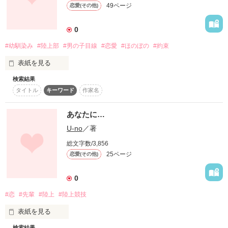
49ページ
恋愛(その他)
「今度こそ、付き合えない？」

0
雲一つない空に

#幼馴染み
#陸上部
#男の子目線
#恋愛
#ほのぼの
#約束
表紙を見る
――――――恋をしました

検索結果
正路理緒(ｼｮｳｼﾞ ﾘｵ)

作品を読む
タイトル
キーワード
作家名
男子陸上部員(短距離走)

あなたに…
        ×

作品を読む
U-no
／著
船島咲菜(ﾌﾅｼﾞﾏ ｻｷﾅ)

総文字数/3,856
25ページ
恋愛(その他)
女子陸上部員(短距離走)

0
#恋
#先輩
#陸上
#陸上競技
幼馴染みの二人。

表紙を見る
今回は、理緒(男子)目線で書きました。

検索結果