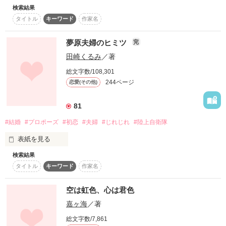
すべての片想いたちへ
検索結果
陸上に打ち込んでいた幼なじみに

私の恋、実るでしょうか――――。
タイトル
キーワード
作家名
突然くだされた余命宣告。

作品を読む
「お前のことが好きなんだ。一緒に生きていたい」

夢原夫婦のヒミツ
完
作品を読む
田崎くるみ
／著
悲しい告白をする稔の笑顔を守りたい。

そう決意して彼との交際を始めたけれど……。

総文字数/108,301
244ページ
恋愛(その他)
私の気持ちは激しく揺れる。

だって本当に好きなのは……。

81
「俺が稔もお前も守る。

#結婚
#プロポーズ
#初恋
#夫婦
#じれじれ
#陸上自衛隊
どうしたらいいのかわかんないけど、絶対に守るから」

表紙を見る
想いを断ち切るために

冷たく突き放した俊介が放った力強い言葉に、

検索結果
ずっと好きだった人に想いが届いてプロポーズされて

涙があふれる。

タイトル
キーワード
作家名
晴れて彼と夫婦になりました。

それでも稔から離れるなんてことはできない。

空は虹色、心は君色
彼を逝かせたくない。

私の旦那様は優しくてカッコよくて

嘉ヶ海
／著
日々、誰かのために働く素敵な人。

総文字数/7,861
――これは、私たち幼なじみ３人が

彼との出会いは運命だって信じている。
