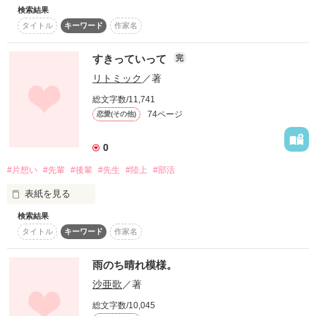
検索結果
駝鳥は飛ばない。

どうしようもなく

タイトル
キーワード
作家名
‡‡‡‡‡‡‡‡‡‡‡

ひとりじめしたかった

すきっていって
完
リンドブルムは駆けたりしない。

聖なる夜に紡がれる愛の物語。

リトミック
／著
総文字数/11,741
‡‡‡‡‡‡‡‡‡‡‡

「……ごめん」

74ページ
恋愛(その他)
互いが互いを羨ましがっていた。

0
守れなかった、君とのたった一つの約束。

ねえ、本城くん

#片想い
#先輩
#後輩
#先生
#陸上
#部活
ある秋の日のことだった。
表紙を見る
そんな顔をしてほしくて

それを償う為に僕は今年もあのツリーの元を訪れる。

検索結果
作品を読む
好きになったわけじゃないの

タイトル
キーワード
作家名
恋多き女子

雨のち晴れ模様。
青山 佳奈

沙亜歌
／著
ごめんね

総文字数/10,045
「ねぇ、あたしに
