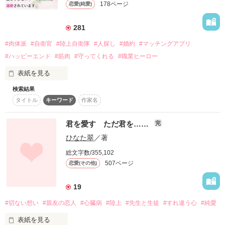
178ページ
恋愛(純愛)
詳しく検索
検索対象
281
タイトル
キーワード
作家名
表紙コメント
#肉体派
#自衛官
#陸上自衛隊
#人探し
#婚約
#マッチングアプリ
#ハッピーエンド
#筋肉
#守ってくれる
#職業ヒーロー
あらすじ
表紙を見る
ジャンル
検索結果
八年前

タイトル
キーワード
作家名
中学生の頃に土砂崩れに遭い

住んでいた家が潰れてしまった

感想
君を愛す ただ君を……
完
荒んだ私の心を救ってくれたのは

ステータス
全て
完結
更新中
ひなた翠
／著
陸上自衛官の〝千歳さん〟

総文字数/355,102
彼を探し始めて二年

作品の長さ
長編
中編
短編
507ページ
恋愛(その他)
後輩に勧められたのは

自衛官とマッチングできるアプリ

作品の長さについて
19
初めてマッチした自衛官の羽田さんに

#切ない想い
#親友の恋人
#心臓病
#陸上
#先生と生徒
#すれ違う心
#純愛
コンテスト
「自衛官の方を探していて、

　それであのアプリに登録したんです」

表紙を見る
超短編！フェチから始まる溺愛コンテスト