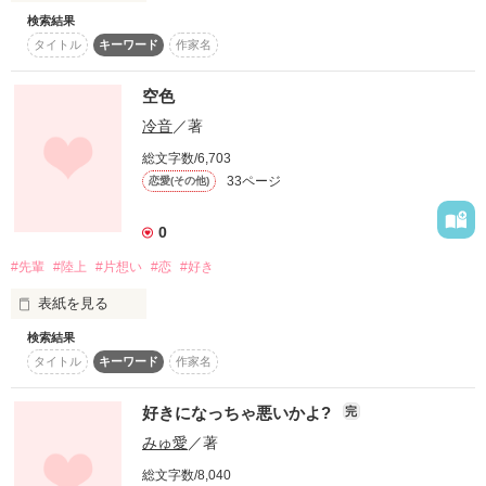
検索結果
過去の恋愛を引きずる　美男美女のお話シです　　　　　　

タイトル
キーワード
作家名
o(^-^o)(o^-^)o

空色
冷音
／著
総文字数/6,703
中学生の頃の

33ページ
恋愛(その他)
切ない、でも少し甘い

0
恋愛を、忘れられず、

#先輩
#陸上
#片想い
#恋
#好き
現在もお互いを想う

                       二人の純愛ストーリーです。                                            

表紙を見る
◆◇◆◇◆◇◆◇◆◇◆

検索結果
「俺は今でも、

タイトル
キーワード
作家名
志星が好き！！！」

空のようなアナタに

好きになっちゃ悪いかよ?
完
みゅ愛
／著
「あたしも…、ずっと昔から大好き」…。」

私は恋をしました

総文字数/8,040