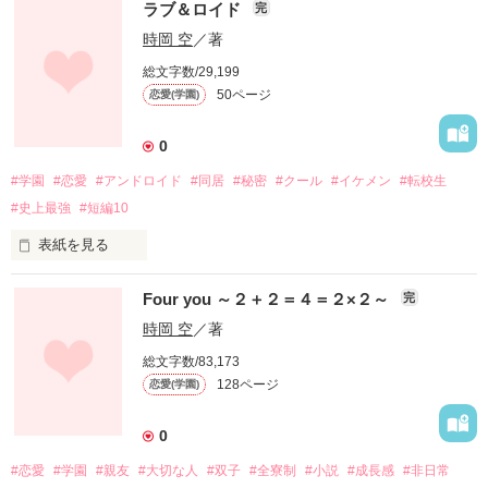
第10回日本ケータイ小説大賞1次審査突破/読者数30突破

ラブ＆ロイド
完
2015/11/4

もう恋愛なんて、できないと思っていた。

時岡 空
／著
PV数50000突破

2015/11/6

総文字数/29,199
私のことを「日向」って呼んでくれた、あの子と出会うまで
読者数40突破

50ページ
恋愛(学園)
は。

2015/11/7

PV数60000突破/読者数50突破

2015/9/30

0
2015/11/10

執筆開始

PV数70000突破

#学園
#恋愛
#アンドロイド
#同居
#秘密
#クール
#イケメン
#転校生
2015/12/8

2015/11/11

読者数10突破

#史上最強
#短編10
読者数60突破

2016/2/17

2015/11/15

読者数20突破

表紙を見る
PV数80000突破

2016/3/22

2015/11/24

都内某所にある日本先端科学研究所は、ついにアンドロイドを
完結

第10回日本ケータイ小説大賞2次審査突破/PV数90000突破/読者
Four you ～２＋２＝４＝２×２～
完
完成させた。

2016/3/23

数70突破

PV数20000突破/読者数30突破

時岡 空
／著
2015/11/30

そして、そのアンドロイドは一般社会に送り込まれた。

2016/3/27

読者数80突破

総文字数/83,173
PV数30000突破

2015/12/1

128ページ
恋愛(学園)
作り出されたアンドロイドの一体

2016/3/28

PV数100000突破

五嶋颯

読者数40突破

2015/12/12

-Hayate Goto-

2016/3/30

0
PV数110000突破/読者数90突破

PV数40000突破

2015/12/22

#恋愛
#学園
#親友
#大切な人
#双子
#全寮制
#小説
#成長感
#非日常
颯を私の家に連れてきた、研究所職員にして私の父親

2016/4/2

読者数100突破
