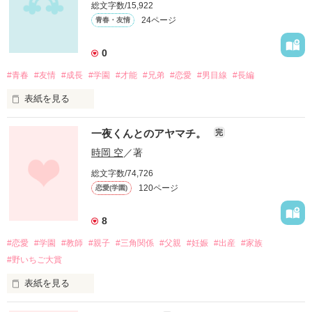
総文字数/15,922
この世の中は理不尽すぎる、と。

24ページ
青春・友情
そして、それと同時に私は決めた。

0
同じ人間だからクラスメートの夢も壊す、と。

#青春
#友情
#成長
#学園
#才能
#兄弟
#恋愛
#男目線
#長編
「コワレモノ」の名のもとに。

表紙を見る
人間は、平等なのだから。

何をするにあたっても、人並み、まあまあ、中くらい。

一夜くんとのアヤマチ。
完
2015/3/24

俺の人生はずっとそんな感じだった。

時岡 空
／著
PV数10000突破

2015/3/29

総文字数/74,726
だが、それが重大な問題であることに気づかされたのは、少し
読者数10突破

120ページ
恋愛(学園)
遅かった。

2015/3/30

PV数20000突破

8
2015/4/9

――人とは何なのか。平均を生きるとはどういうことか。

PV数30000突破

#恋愛
#学園
#教師
#親子
#三角関係
#父親
#妊娠
#出産
#家族
2015/8/3

これは、闇の中に目覚めた彼が、光を掴むまでの物語――。
#野いちご大賞
PV数40000突破

2015/9/29

表紙を見る
読者数20突破

2015/10/30

作品を読む
学生時代、恋愛をしてこなかった私。
