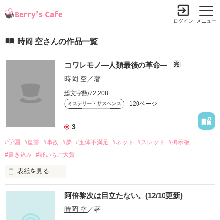
ログイン
メニュー
時岡 空さんの作品一覧
コワレモノ―人類最後の革命―
完
時岡 空
／著
総文字数/72,208
120ページ
ミステリー・サスペンス
3
#学園
#復讐
#事故
#夢
#五体不満足
#ネット
#スレッド
#掲示板
#書き込み
#野いちご大賞
表紙を見る
私は、クラスメートに夢を壊された。

阿倍黎次は目立たない。(12/10更新)
その時、気づいた。

時岡 空
／著