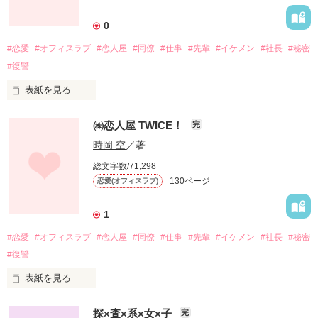
ライク」、通称「トリスト」。

2016/6/4

作品を読む
年に一度開かれるその大会に、彼らは青春の全てを注いでい
皆さん、ありがとうございみゃす！

0
読者数140突破

た。

…あ…。
2016/6/20

#恋愛
#オフィスラブ
#恋人屋
#同僚
#仕事
#先輩
#イケメン
#社長
#秘密
これは、そんな世界で繰り広げられる、恋と魔法の物語…。

PV数210000突破

#復讐
2016/6/30

2014/3/23

PV数220000突破

作品を読む
PV数10000突破！

表紙を見る
2017/3/11

2014/4/2

PV数230000突破

少し前までは社会的に問題だったのに、今ではちゃんとした
読者数10突破＆PV数20000突破！

㈱恋人屋 TWICE！
完
「資格」になっているものがある。

2014/5/24

～感想～

それが…私達「恋人師」。

PV数30000突破！

時岡 空
／著
メルっち(meltさん

それはつまり「恋愛を売る者」。

2014/8/9

霜月 迷さん

総文字数/71,298
お金をもらう事で、依頼人と恋愛体験をする。

PV数40000突破！

喜希さん

130ページ
恋愛(オフィスラブ)
そんな恋人師業界の一流企業、株式会社恋人屋。

2014/9/15

感想投稿ありがとうございました。
そこに、私は入社した。

読者数20突破！

恋愛を探し求める人達のために、私・黒原紗姫(クロハラ・サ
2015/3/24

1
キ)が頑張ります！

PV数60000突破！(あれ、50000は？)

作品を読む
#恋愛
#オフィスラブ
#恋人屋
#同僚
#仕事
#先輩
#イケメン
#社長
#秘密
2015/8/20

～記録～

PV数70000突破！(じわじわ人気だな～)

#復讐
2014/4/16

2015/8/27

執筆開始

読者数30突破！(もうないと思ってた…)

表紙を見る
2014/5/22

2016/1/9

「㈱恋人屋」シリーズ第二作！

完結

PV数80000突破！(100000あるかも？)

探×査×系×女×子
完