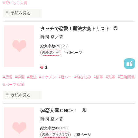
三鷹巧

読者数50突破

#野いちご大賞
2015/12/23

-Takumi Mitaka-

2016/4/7

PV数120000突破

PV数50000突破

表紙を見る
2016/1/23

その娘である私

2016/6/28

PV数130000突破

ある女の子は、彼が好きで。

三鷹結

PV数60000突破

2016/2/11

タッチで恋愛！魔法大会トリスト
完
-Yui Mitaka-

2016/10/18

PV数140000突破

彼は、別の子のことが好きで。

読者数60突破

時岡 空
／著
2016/2/20

颯は私の「彼氏」として、他機体と同じく一般社会に送り込ま
2016/11/24

読者数110突破

総文字数/70,542
その子は、また別の男の人が好きで。

れた。

PV数70000突破

2016/3/6

270ページ
恋愛(逆ハー)
2016/12/29

PV数150000突破

そしてその男の人は、最初の女の子のことが好き。

…他機体にはない、ある秘密を抱えたまま。

PV数80000突破

2016/4/28

2017/1/7

1
野いちごGP2016一次審査突破/PV数160000突破

そんな彼女達の話を、少しばかり書いてみようと思う。

史上最強＆完璧なイケメン、降臨。

読者数70突破

2016/5/1

#恋愛
#学園
#魔法
#イケメン
#逆ハー
#幼なじみ
#後輩
#先輩
#三角関係
2017/2/26

読者数120突破

近くて遠い場所から見守ってた、私のこの手で。

2015/12/16

PV数90000突破

#パープル16
2016/5/4

執筆開始

2017/5/4

PV数170000突破

2016/3/22

2016/1/7

PV数100000突破

表紙を見る
2016/5/9

執筆開始
完結

2017/07/17

PV数180000突破

魔法が当たり前のように使われているこの世界…。

PV数110000突破

2016/5/14

㈱恋人屋 ONCE！
完
普通の学園でも魔法の授業が取り入れられ、中には魔法専門の
感想

2017/10/9

読者数130突破

「魔法学科」を備えた「魔法学園」も存在する。

南蒼海さん

読者数100＆PV数120000突破

時岡 空
／著
2016/5/15

作品を読む
そんな魔法学園の中で、特に能力の高い生徒達はトリストチー
感想ありがとうございます。
PV数190000突破

総文字数/60,898
ムのメンバーに選ばれる。

レビュー

2016/5/24

200ページ
恋愛(オフィスラブ)
魔法を駆使して、魔力を競い合う大会…それが「トリックスト
フェザーフォルテさん

PV数200000突破
