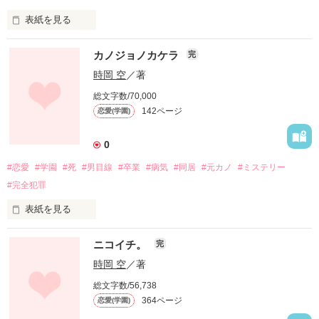
「例え機械であろうと、

PV数10000突破！

2014/9/7

誰の中にも心はある。」

皆さん、ありがとうございます！
PV数170000突破！

表紙を見る
2014/9/14

「鏡に映る自分は、本当は自分そっくりの妖怪である」…。

～感想～

読者数90突破！

カノジョノカケラ
完
ゆぅぱぱ。さん

2014/12/16

作品を読む
小さい頃に聞いたことのある話。

素敵な感想をありがとうございました！
PV数180000突破！

時岡 空
／著
2014/12/24

総文字数/70,000
それが今になって、何故か気になってしまった高校生の私、現
ついに、ついについに！

142ページ
恋愛(学園)
川理奈(アラカワ・リナ)。

読者数100突破！

作品を読む
2015/3/30

「気になるなら、行ってみる？」

PV数190000突破！

0
「えっ…？」

2015/7/10

#恋愛
#学園
#死
#男目線
#卒業
#病気
#同居
#元カノ
#ミステリー
読者数130突破＆PV数200000突破！

ファンタジー×学園恋愛、いざ開演。

2015/7/14

#完全犯罪
PV数210000突破！

2014/9/24

2015/11/1

表紙を見る
執筆開始

PV数220000突破！

僕の彼女は、十八年で人生に幕を下ろした。

2014/12/11

皆さん、ありがとうございます！

ニコイチ。
完
完結

そして僕は、一人の少女を助けた。

～感想～

時岡 空
／著
～感想～

・魅洛さん

総文字数/56,738
その少女に、僕は彼女の姿を重ねてしまったのだろう。

・優日★さん

素敵な感想ありがとうございました！
364ページ
恋愛(学園)
・メルっち(meltさん

僕の心は、だんだんと少女の方へと傾いていった。

・ふわりん(o´∀｀)さん
