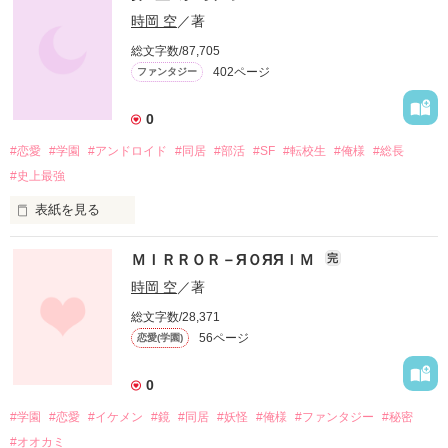
2014/5/23

あざっすm(_ _)m
過去のことも判明し、菜月くんとも一緒になれて幸せなはずの
PV数40000突破＆読者数40突破！

時岡 空
／著
私・黒原紗姫。

2014/5/24

総文字数/87,705
PV数60000突破＆読者数50突破！

作品を読む
402ページ
ファンタジー
でもある日…。

2014/5/25

PV数80000突破！

「まぁ、ものは考えようだ。」

2014/5/26

0
PV数90000突破＆読者数60突破！

#恋愛
#学園
#アンドロイド
#同居
#部活
#SF
#転校生
#俺様
#総長
私は、人事部長に肩を叩かれた…。

2014/5/28

大台、PV数100000突破！読者数も70突破！

#史上最強
この作品は「㈱恋人屋 ONCE！」を読んでからだと、より一層
2014/5/29

楽しめる作品となっております。

PV数110000突破！

表紙を見る
2014/5/31

ある日、私は造られた。

2014/9/23

PV数120000突破！

ＭＩＲＲＯＲ－ЯＯЯЯＩＭ
完
青い星を調べるために。

執筆開始

2014/6/1

だが私は知らなかった。

2015/7/9

PV数130000突破！

時岡 空
／著
目的はもう一つあると。

完結

2014/6/5

総文字数/28,371
「探せ。消えた奴を。」

PV数140000突破！

56ページ
恋愛(学園)
私の頭を巡る誰かの声。

～記録～

2014/6/10

そんな中私は出会った。

2015/7/10

PV数150000突破！

ある一人の「青年」に。

読者数30突破！

2014/7/10

0
2015/7/16

PV数160000突破！

#学園
#恋愛
#イケメン
#鏡
#同居
#妖怪
#俺様
#ファンタジー
#秘密
アンドロイドの物語を、

読者数40突破！

2014/7/30

人間である作者が描く。

2015/8/3

読者数80突破！

#オオカミ