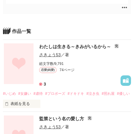
作品一覧
わたしは生きる～きみがいるから～
完
さきょう53
／著
総文字数/9,791
74ページ
恋愛(純愛)
3
#いじめ
#女嫌い
#虐待
#プロポーズ
#ドキドキ
#泣き虫
#照れ屋
#優しい
表紙を見る
「死ね」、「きえろ」

監禁という名の愛し方
完
…毎日あびせられるこの言葉。

さきょう53
／著
高校にあがってすぐ、わたしへのいじめがはじまった。
