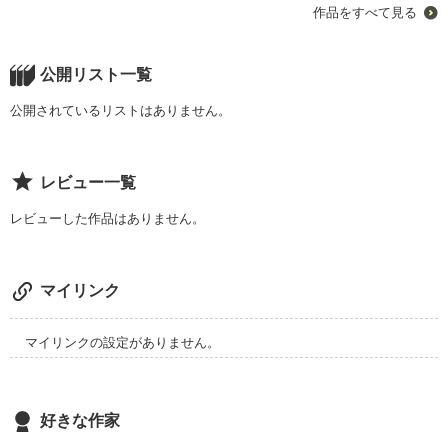
作品をすべて見る
幼い頃、君がいった言葉を思い出す度、私の心臓は強く脈を打
高橋潤ｰﾀｶﾊｼｼﾞｭﾝｰ

つ。

公開リスト一覧
私の生きる理由は君の笑顔を取り戻すこと。

この男の正体、目的はいったい！？――――――――――

公開されているリストはありません。
私が消した君の笑顔は、私が必ず取り戻す。

レビュー一覧
pv62000！ありがとうございます！！

pv90000！ありがとうございます！！！

レビューした作品はありません。
中２でいきなり病気になった『病人』

読者数15！感謝です！
 桜井美優ｰSakurai Miyuｰ

作品を読む
マイリンク
         ×

ある理由で病人が嫌いな

マイリンクの設定がありません。
 朝陽優ｰAsahi Yuuｰ

pv70000！ありがとうございます！

好きな作家
読者数20！うれしいです！