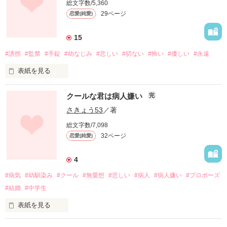
総文字数/5,360
29ページ
恋愛(純愛)
これはきっと、神様からの「罰」。

もう生きたくない。

15
#誘拐
#監禁
#手錠
#幼なじみ
#悲しい
#切ない
#怖い
#優しい
#永遠
死にたい。

表紙を見る
学校の屋上へ向かい

「もう、今日が最後なんだ」

クールな君は病人嫌い
完
急に目の前が暗くなり

さきょう53
／著
独り言をいいながらその場で涙を流していた。

意識がとんでしまったわたし

総文字数/7,098
そのとき――――！？

32ページ
恋愛(純愛)
鈴宮琴ｰｽｽﾞﾐﾔｺﾄｰ

4
pv95000！わお！ありがとうございます！

#病気
#幼馴染み
#クール
#無愛想
#悲しい
#病人
#病人嫌い
#プロポーズ
pv160000！ほんとに感謝、感謝です！

意識を取り戻した琴は、なにがおこったかのかがわからない

#結婚
#中学生
読者数30！感激です！
表紙を見る
パニック状態の琴に話しかけてきた男

作品を読む
「病人なんか嫌いだ」
