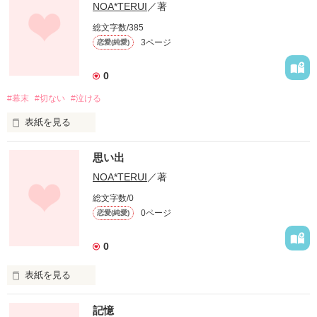
NOA*TERUI
／著
総文字数/385
3ページ
恋愛(純愛)
0
#幕末
#切ない
#泣ける
表紙を見る
16歳の高校生の私。

思い出
ごく一般の普通の4人家族で、親にもきちんと愛されてるし、
NOA*TERUI
／著
恋もそれなりにしたことがあるし、

総文字数/0
友達も少ないけどちゃんといる。

0ページ
恋愛(純愛)
裕福でもないけど貧乏でもない。

0
とくに悲しいことも、したいこともない、朝起きて学校に行っ
て帰って寝るの繰り返しの日々。

表紙を見る
でもそんな日常がすごく退屈でつまらなかった。

未編集
記憶