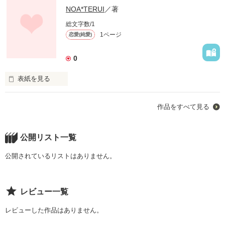
NOA*TERUI
／著
私は、君に逢って、そんなつまらない日常がとても、幸せな事
作品を読む
で、そんな日常を夢見てた人がいるって事に気づいたよ、

総文字数/1
1ページ
恋愛(純愛)
ありがとう。生きてる時代は違うけど、私は貴方が誰よりも好
0
きだよ。

表紙を見る
記憶
作品をすべて見る
作品を読む
作品を読む
公開リスト一覧
公開されているリストはありません。
レビュー一覧
レビューした作品はありません。