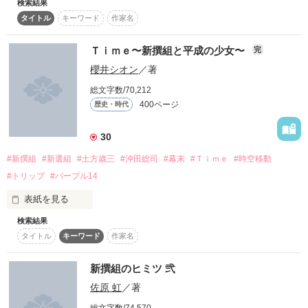
検索結果
雪舞い乱れるその季節

人の生というものは、執着は、厄介なものだ。

タイトル
キーワード
作家名
願いごとをした

この身を苛む復讐心

Ｔｉｍｅ〜新撰組と平成の少女〜
完
“時として愛情は、哀しみを連れてくる”

我が主に捧ぐ忠誠心

櫻井シオン
／著
かの者は現れた

どうか、せめて

この胸を焦がす恋情

総文字数/70,212
最後まで側で

400ページ
歴史・時代
＊

笑っていられますようにと…

それは｢夢｣か｢現｣か｢幻｣か

30
#新撰組
#新選組
#土方歳三
#沖田総司
#幕末
#Ｔｉｍｅ
#時空移動
【新撰組のヒミツ 壱】

#トリップ
#パープル14
**

▽▽▽▽▽▽▽▽▽▽▽▽▽▽▽▽▽▽▽▽

彼等と交わした約束はいつだって。

やさしくて、あたたかくて。

表紙を見る
*****************************

加筆修正中

検索結果
そして。

現代の少女がやって来たのは一一一一一

誠シリーズを

タイトル
キーワード
作家名
(注)新選組をもとにしたフィクションです。

「私は一回死んだんだ

一つにまとめました!!

新撰組のヒミツ 弐
様々な設定や時期等は、物語と人物の設定上、忠実に沿わない
もう何も怖くない――」

部分が多々ございます。

佐原 虹
／著
『───…幸せになれ。』

「…………………ココどこ？」

総文字数/74,570