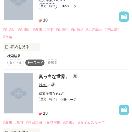
各章のタイトルが

現在は弐を更新中です。

102ページ
歴史・時代
短編集もあります。

まとめる前の作品名に

「俺らの屯所だ。……とりあえず付いて来てもらおうか。」

2011,11,6━2012,07,16

10
哀しいほどに、綺麗だった。

これはシリアス？

なってます!!

100万PVありがとうございます！

#新選組
#新撰組
#幕末
#歴史
#山崎烝
#山崎丞
#土方歳三
#沖田総司
感想レビュー等お待ちしています^^
#長編
表紙を見る
＊

なんと、あの『江戸時代』だった!!

作品を読む
「え？副ちょ――……

検索結果
【新撰組のヒミツ 弐】

作品を読む
タイトル
キーワード
作家名
＊

真っ白な世界。
完
はっはっはっ！

新撰組の栄華の影に忍び寄るのは

浅葱
／著
とうに切り捨てた〝過去〟の因縁

流石にあれは私でも怖いのぉ(笑)」

平成からの迷い人

総文字数/79,284
浅葱色の約束。

446ページ
歴史・時代
伊吹栞(いぶきしおり)

背後に捨て置いてきた筈の下川光は

13
新撰組監察方として生きる井岡光を

×

え？

今にも呑み込もうと大口を開けている

#幕末
#孤独
#沖田総司
#藤堂平助
#新撰組
#タイムスリップ
［副長］土方歳三(ひじかたとしぞう)

コメディ？
