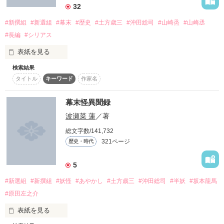
32
愛情というものは。

とても深くて、量り知れないもので、

#新撰組
#新選組
#幕末
#歴史
#土方歳三
#沖田総司
#山崎烝
#山崎丞
｢私は人間が嫌い。だけど…｣

#長編
#シリアス
『───寂しいってなぁに？』

綺麗だ。

『じゃあ、ずっと一緒だ』

表紙を見る
検索結果
｢お前を守る｣と私を抱き締める貴方を

タイトル
キーワード
作家名
｢私が守る｣と心に決めた

愛情を知らずに育った少女がひとり、

浅葱色の約束。─番外編─

闇夜のように暗き心に

幕末の世を彷徨う。

幕末怪異聞録
また一つ二つ……

守られるなんて、私のガラじゃない

波瀬菜 蓮
／著
貴方を守ることが私の存在価値なんだ

※『浅葱色の約束。』

大切なもの、護りたいものが増えた

総文字数/141,732
こちらの続編となります。

『笑ってくれ、トシ。…俺は鬼にはなりきれんよ』

321ページ
歴史・時代
叶うならもう少し……

耳許で睦言を呟かれ

歴史は安定のスルーです。ご了承ください。

夢なら覚めないで、と切に請う

5
『俺からすりゃあ近藤さん。あんたが一番の鬼だぜ』

#新選組
#新撰組
#妖怪
#あやかし
#土方歳三
#沖田総司
#半妖
#坂本龍馬
守られるか分からない

亡き師の面影に武士としての道を願い

#原田左之介
約束をした

命儚い友の姿が戦場で散ることを祈り

表紙を見る
作品を読む
残酷だ。

叶えられるか分からない

刹那、恋い慕う貴方と永遠の夢を見た
