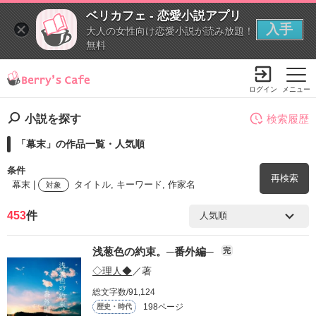
ベリカフェ - 恋愛小説アプリ
入手
大人の女性向け恋愛小説が読み放題！
無料
ログイン
メニュー
小説を探す
検索履歴
「幕末」の作品一覧・人気順
条件
再検索
幕末 |
タイトル, キーワード, 作家名
対象
453
件
検索ワード
浅葱色の約束。─番外編─
完
を含む
◇理人◆
／著
総文字数/91,124
を除く
198ページ
歴史・時代