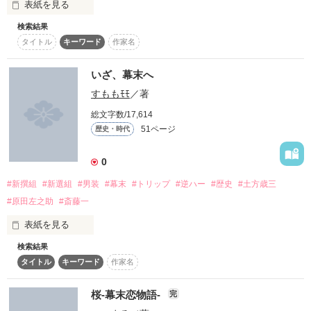
表紙を見る
※新撰組のお話です。史実をもとにしたオリジナルの作品とな
Thank you for remarkable reviews!!

検索結果
私は二度

っております。

タイトル
キーワード
作家名
「どうした、逃げねぇのか？」

他サイトで執筆していたものを書き直しました。

君に恋をした

内容は大幅に変わっています。

SERAさん

沸点低めのもはや殺人鬼の鬼？

いざ、幕末へ
水代 朱鈴さん

すももﾓﾓ
／著
0919 ～

総文字数/17,614
紅季華

また私は君に恋をする

51ページ
歴史・時代
…いえいえ、彼女は

何度も、何度も好きになる

-*-*-*-*-*-*-*-*-*-*-*-*-*-*-*-*-*-*-*-

0
.
#新撰組
#新選組
#男装
#幕末
#トリップ
#逆ハー
#歴史
#土方歳三
「見ての通り、『狐』だよ。

#原田左之助
#斎藤一
例えそれが

表紙を見る
作品を読む
憎しみと恨みから

ジャンル別ランキング

…ただの狐じゃないぞ？

出来たものだとしても

検索結果
親の影響で新撰組が大好き。

最高１位にランクイン!!!!

タイトル
キーワード
作家名
佐倉 真琴 17歳 

あたしは、狐の妖怪、白狐の一族だ。」

薬剤師を目指す女の子。

桜‐幕末恋物語‐
完
中学生の頃から剣道の大会を全国制覇している。 

この想いは永遠に……
