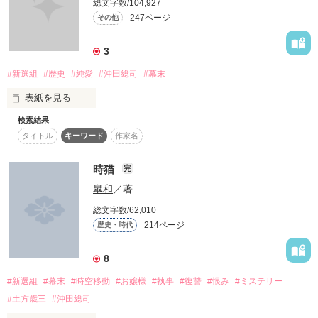
総文字数/104,927
｢新撰組のヒミツ 壱｣からお読み下さい

247ページ
その他
〜○〜○〜○〜○〜○〜○〜○〜○〜○〜

3
くすのきひなた

(注)新選組をもとにしたフィクションです。様々な設定や時期
楠木日向

等は、物語と人物の設定上、忠実に沿わない部分が多々ござい
2022.8.10～
#新選組
#歴史
#純愛
#沖田総司
#幕末
ます

表紙を見る
初小説です！

少し残酷表現がありますが、ストーリー上必要なので、どうか
検索結果
作品を読む
彼女、実は『人』ではなかった！

タイトル
キーワード
作家名
読んでくれると嬉しいです(≧▽≦)

もしもまた生まれ変わったら、

時猫
完
作品を読む
平和な世界で

皐和
／著
もう一度、

「俺はポチじゃねぇーーーーー！！！」

貴方たちと出会いたい。

総文字数/62,010
少しだけ歴史と違います(;´д｀)

214ページ
歴史・時代
キャンキャン吠える犬？

8
もう一度、

貴方と恋をしたい。

「日向も道連れだからね？」

#新選組
#幕末
#時空移動
#お嬢様
#執事
#復讐
#恨み
#ミステリー
#土方歳三
#沖田総司
-*-*-*-*-*-*-*-*-*-*-*-*-*-*-*-*-*-*-*-

腹黒鬼畜な魔王様？
