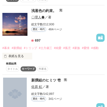
―――幕末―――

スターツ出版小説投稿サイト合同企画「1話からの長編大
あんな何も出来ないガキだったお前も、

賞」ベリーズカフェ会場
浅葱色の約束。
完
涙を下手に隠すお前も。

◇理人◆
／著
その他の条件
動画あり
コミックあり
男達が己の誠を信じ

総文字数/212,930
俺はずっと、見てたんだよ。

464ページ
歴史・時代
貫き生きた時代

697
＊

#幕末
#新撰組
#トリップ
#土方歳三
#純愛
#孤児
#家族
#愛情
#感動
一人の少女が壬生浪の前に現れる

表紙を見る
その少女、人にはあらず

それを教えてくれたのは、1人の鬼。

検索結果
悠久の時を生きてきた鬼につき

タイトル
キーワード
作家名
『てめえが苦しい理由教えてやろうか。

新撰組のヒミツ 壱
完
彼らと出会うは偶然か…

佐原 虹
／著
灯りの無い町、不恰好な握り飯、

俺のことが好きで好きで、

刀を差した侍、月が照らす道。

───…どうしようもねえからだよ』

総文字数/142,897
それとも神が定めし運命

341ページ
歴史・時代
出会いは、そんなもの。

という名の必然か……
