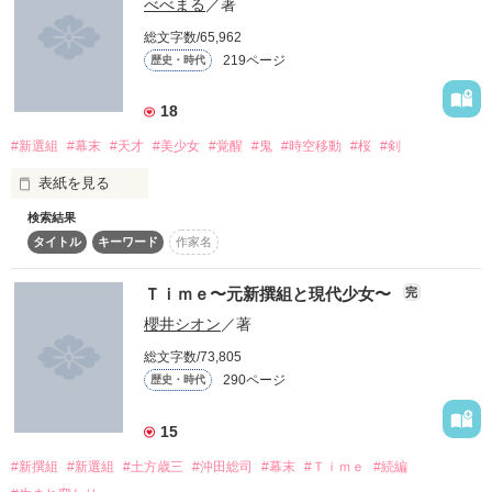
べべまる
／著
総文字数/65,962
PV数

そんな真琴が幕末へタイムスリップ。 

絶滅したといわれる狐の妖怪だった！！

219ページ
歴史・時代
3300000突破!!!!

新八を。総司を。平助を。

18
私は新撰組を助けたい!

───────────

#新選組
#幕末
#天才
#美少女
#覚醒
#鬼
#時空移動
#桜
#剣
その為には薬だって作る。

「恐ろしげに言ってる割には

剣だって握る。

表紙を見る
…案外可愛らしいのな。」

読者数

検索結果
“仲間”って何？

タイトル
キーワード
作家名
＼新選組物語第2弾！／

750人突破!!!!

つたない文章ですが、見ていただけたら嬉しいです(；∇；)

＼ジャンル別ランキング最高2位！／

心を閉ざす1人の少女。

歴史を変える!という事を目標とするので史実には忠実ではある
そんな少女がある日突然タイムスリップしてしまった場所
Ｔｉｍｅ〜元新撰組と現代少女〜
完
ません。 

「う、うるさい！！」

は・・・なんと幕末の京都だった！？

櫻井シオン
／著
そのような事が嫌いな方はご遠慮下さい。

総文字数/73,805
*.+.＊──────＊.+.*

「私ここが・・・皆が大好きです」

290ページ
続編完結しました(o＾＾o)

歴史・時代
作者は某人気新撰組恋愛シュミレーションゲームの大ファンで
そんな彼女と新撰組の物語。

Review Thanks‼

人の優しさに触れた少女はだんだん心を開いていく。

題名は、『Ｔｉｍｅ〜元新撰組と現代少女〜』です(*´｀*)

す。

15
瑠鈴様

ですので少し影響があるかもしれませんので、読むのは自己責
沖田みお様

任でお願いします。

#新撰組
#新選組
#土方歳三
#沖田総司
#幕末
#Ｔｉｍｅ
#続編
短編集公開中です!!
