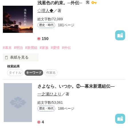
目が覚めると違う世界にいた

浅葱色の約束。─外伝─
完
製作開始:2011.10.20

沖田総司(おきたそうじ)

表紙公開:2013.04.13

◇理人◆
／著
なんとそこは江戸時代だった！！

更新開始:2013.04.16

出逢うはずのなかった人達との出逢い

斎藤一(さいとうはじめ)

総文字数/72,089
そして悲しき別れを経験し

『Ｔｉｍｅ〜新撰組と平成の少女〜』の続編です！

181ページ
歴史・時代
少女は少しずつ成長していくーーー

藤堂平助(とうどうへいすけ)

緋紅葉

「あたし殺されるんですか？」

まだ読んでいない方は、先に読むことをお勧めします(*´∀`)

150
原田左之助(はらださのすけ)

　　　　「まぁいいですけど」

作品を読む
「もう、誰も失いたくないっ」

#幕末
#明治
#新撰組
#家族
#愛情
#外伝
永倉新八(ながくらしんぱち)

　　×

土方歳三

表紙を見る
「ふざけんじゃねぇ！！！」

新選組×少女＋攘夷志士

検索結果
-*-*-*-*-*-*-*-*-*-*-*-*-*-*-*-*-*-*-*-

　　×

タイトル
キーワード
作家名
沖田総司

「殺しちゃうかも(ﾆﾔﾘ）」

少女は、ただひたすらに駆け抜けた

さよなら、いつか。②―幕末新選組伝―
Thank you for remarkable reviews!!

人は、ひとりでは生きていけない。

　　×

一之瀬ひより
／著
斎藤一

みんなで助けあって、

総文字数/53,061
水代 朱鈴さん

「お前はできることだけやればいい」

繋ぎ合って生きるために手がある。

＊＊＊＊＊＊＊＊＊＊＊＊＊＊＊＊＊＊＊

186ページ
歴史・時代
　　×

-*-*-*-*-*-*-*-*-*-*-*-*-*-*-*-*-*-*-*-

今、時代を越え、友情が芽生える………！

藤堂平助

4
だれかの心を温めてあげるために、心がある。

ジャンル別ランキング最高2位！

「無理すんな」
