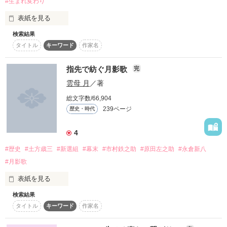
*.+.＊──────＊.+.* 

#生まれ変わり
start.2011.09.14

*･゜ﾟ･*:.｡..｡.:*･*･゜ﾟ･*:.'･*:.｡. .｡.:*･゜ﾟ･*

歴史では語られることのない物語・・・。

こちらの題名は、『Ｔｉｍｅ〜幕末と平成と時々鬼〜』です(*
只今多忙にて亀更新です、すみません
表紙を見る
´∀`)

検索結果
平成の世で会ったのは、

初めての小説です！

タイトル
キーワード
作家名
2012/12/20

※史実に忠実ではありません。

作品を読む
よろしければ、こちらもお願いします♪

☆執筆開始☆

グダグダですが、

指先で紡ぐ月影歌
完
暖かい目で読んでやってください(*^_^*)

2013/04/21

ジャンル別ランキング 最高2位！

雲母 月
／著
☆完結☆

総文字数/66,904
なっかなか歴史上の事件に辿りつかないこの小説←

2013/07/20

239ページ
歴史・時代
「久し振りだな。」

☆ブログ→野いちごへ転載完了☆

作品を読む
☆公開！☆

読んでくださる方々に感謝を( 〃▽〃)

4
なので、

「一一一一一っ！土方さん!!」

歴史に忠実なほうがいい！

#歴史
#土方歳三
#新選組
#幕末
#市村鉄之助
#原田左之助
#永倉新八
という方にはあまりオススメできないですね…σ(^_^;)

#月影歌
※史実を元にしたフィクションです。

表紙を見る
ーーーーーーーーーーーーーーーーーー

©sawa
検索結果
pv2000000超えました！！

タイトル
キーワード
作家名
でわでわココからstartです♪

↓
愛しいあの人と新撰組の皆でした一一一
