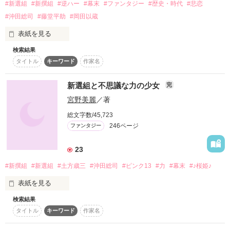
#新選組
#新撰組
#逆ハー
#幕末
#ファンタジー
#歴史・時代
#悲恋
藤堂平助(とうどうへいすけ)

#沖田総司
#藤堂平助
#岡田以蔵
原田左之助(はらださのすけ)

＊さっきも言ったように、

表紙を見る
歴史に忠実…ではありません！

永倉新八(ながくらしんぱち)

絆？

だいたい作者の妄想ですorz

検索結果
指先で紡ぐ月影歌-ﾂｷｶｹﾞｳﾀ-

平成の世で平和に暮らしていた少女

タイトル
キーワード
作家名
＊間島　矢央＊

＊流血、暴力などの表現あり

まじま　やお

そんなもの、信じね。

新選組と不思議な力の少女
完
＊時代背景なんて関係ない言葉が

数えきれない程出てきます←

宮野美麗
／著
短編オムニバス集

ある日、見つけた赤石によって

少女は激動の時代へと導かれ

総文字数/45,723
＊誤字・脱字はかなりあります。

※史実をもとにしたフィクションです

とある集団と出逢う。

246ページ
ファンタジー
※【最後の約束】を含む短編三作

※それぞれの視点から土方副長について

*･゜ﾟ･*:.｡..｡.:*･*･゜ﾟ･*:.｡･*:.｡. .｡.:*･゜ﾟ･*

23
※土方さん贔屓な話ばかり

“新選組”

今、新撰組が平成に生まれ変わる………！

※恋愛要素皆無

少女を見つけた彼等は

闇の中の少年

#新撰組
#新選組
#土方歳三
#沖田総司
#ピンク13
#力
#幕末
#♪桜姫♪
それぞれに複雑な想いにかられ

それでもOKという方は、

そして惹かれていった。

松平千栗(まつだいらちあき)

表紙を見る
こちらから( ´ ▽ ` )ﾉ

↓
検索結果
×

〜○〜○〜○〜○〜○〜○〜○〜○〜○〜

タイトル
キーワード
作家名
私はある日井戸に落ちた

「私は、新選組（ここ）で生きていきたい」

土方歳三(ひじかたとしぞう)

作品を読む