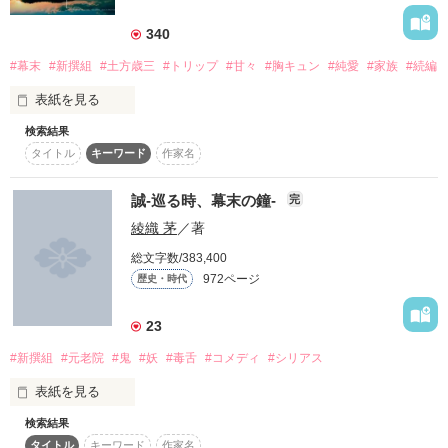
詳しく検索
340
検索対象
#幕末
#新撰組
#土方歳三
#トリップ
#甘々
#胸キュン
#純愛
#家族
#続編
タイトル
キーワード
作家名
表紙コメント
表紙を見る
あらすじ
検索結果
タイトル
キーワード
作家名
ジャンル
誠-巡る時、幕末の鐘-
完
新撰組で育った少女は、

感想
綾織 茅
／著
寂しさが分かるようになった。

総文字数/383,400
そして女となった少女は、新たな感情を知る。

ステータス
全て
完結
更新中
972ページ
歴史・時代
作品の長さ
長編
中編
短編
23
『思ってることあんなら言えっつっただろうが。

#新撰組
#元老院
#鬼
#妖
#毒舌
#コメディ
#シリアス
作品の長さについて
飲み込んでんじゃねえよ』

表紙を見る
コンテスト
検索結果
超短編！フェチから始まる溺愛コンテスト
こちとら7年お前の成長を見てんだよ。

タイトル
キーワード
作家名