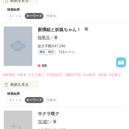
※理人の原点です。

表紙を見る
［一番隊組長］沖田総司(おきたそうじ)

夢にまで見る非道で醜い自分を

検索結果
拙い文章力ではありますが、それ含め大切

新撰組第3弾、

貴方だけには知られたくない

タイトル
キーワード
作家名
にしているため、あえて訂正していません。

［二番隊組長］永倉新八(ながくらしんぱち)

読んでいただけると嬉しいです。

さぁ？

歴史に沿っているようで忠実ではございません。

［三番隊組長］斎藤一(さいとうはじめ)

新撰組と妖狐ちゃん！
完
年月、方言に差異があります。

いつかは貴方の優しいその声すら

桜華月
／著
［八番隊組長］藤堂平助(とうどうへいすけ)

軽蔑に染まってしまうのだろうか

知ーらないっ！(笑)

総文字数/247,240
それら諸々了承の上、温かい目で

［十番隊組長］原田左之助(はらださのすけ)

715ページ
歴史・時代
ご覧になっていただけますと幸いです。

［監察方］山崎烝(やまざきすすむ)

2025年6月9日

それでも、逃げたくない

69
もう、逃げ出さない

ジャンル別ランキング

#新撰組
#幕末
#土方歳三
#沖田総司
#藤堂平助
#山崎丞
#妖狐
#女隊士
※史実を元にしたファンタジーです。史実と反する箇所があり
歴史、時代ジャンル

ます。また、一部登場する人物、団体は実在しません。

表紙を見る
｢誠｣｢過去｣

そして私(あたし)の心にある想いから

7位にランクイン。

検索結果
「お前は今日から新撰組お預かりだ」

作品を読む
タイトル
キーワード
作家名
今、時代をまたいで歯車が動き出す………！

1ページでも読んでくださった

町をふらつく生活から一変、

*****************************

サクラ咲ク
皆様に感謝です。

剣の腕を認められ、

作品を読む
*紅姫*
／著
新撰組に入隊した少女
