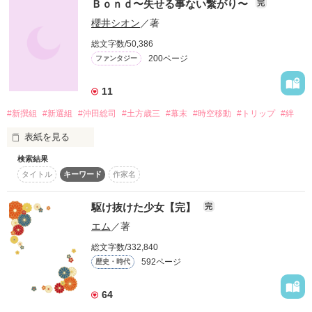
作品を読む
Ｂｏｎｄ〜失せる事ない繋がり〜
完
そして、ジャンル別ランキング、

Berry's cafeにて最高１位！！

櫻井シオン
／著
帰らないと知りながら

野いちごにて最高１位！！

作品を読む
総文字数/50,386
そして、読者数400人突破！！

200ページ
ファンタジー
ギャーーーーー！！！

ただ､その背中を見送った

ま・じ・か((((；ﾟДﾟ)))))))！

11
#新撰組
#新選組
#沖田総司
#土方歳三
#幕末
#時空移動
#トリップ
#絆
月の光を浴びた､強く儚い背中を

大人になった少女

表紙を見る
一旦、完結しました*\(^o^)/*

続きは、

検索結果
伊吹栞(いぶきしおり)

友達？

『続・新撰組と妖狐ちゃん！』

タイトル
キーワード
作家名
只今、地味に執筆中（笑）

×

片割れ月は願う

そんなもの、いらね。

駆け抜けた少女【完】
完
土方歳三(ひじかたとしぞう)

エム
／著
沖田総司(おきたそうじ)

読んで下さった読者の皆さま、

総文字数/332,840
どうか､愛しきあの人の一生に

本棚inして下さった皆さま、

592ページ
歴史・時代
斎藤一(さいとうはじめ)

家族？

ファンになって下さった皆さま、

本当にありがとうございます！！！

多くの幸が降り注がんことを

64
山崎烝(やまざきすすむ)

そんなもの、居ない。

ーーーーーーーーーーーーーーーーーー
