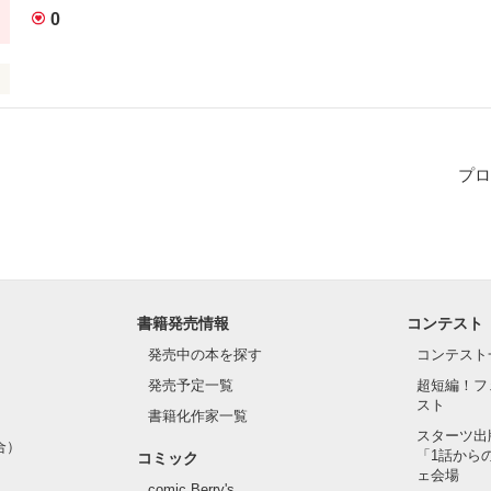
0
作品を読む
プロ
作品を読む
書籍発売情報
コンテスト
発売中の本を探す
コンテスト
発売予定一覧
超短編！フ
スト
書籍化作家一覧
スターツ出
合）
「1話から
コミック
ェ会場
comic Berry's