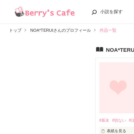
小説を探す
トップ
NOA*TERUIさんのプロフィール
作品一覧
NOA*TE
#幕末
#切ない
#
表紙を見る