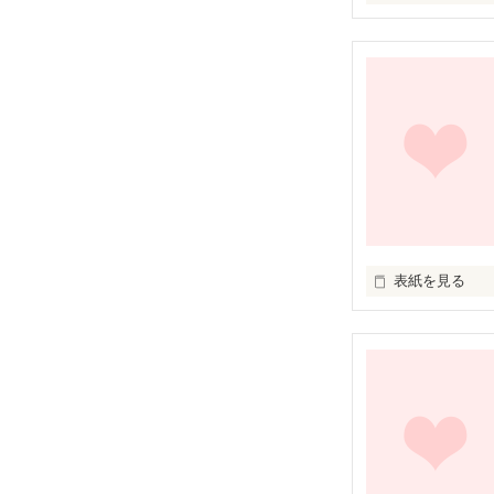
16歳の高校生の
ごく一般の普通
友達も少ないけ
裕福でもないけ
とくに悲しいこ
でもそんな日常
表紙を見る
私は、君に逢っ
事に気づいたよ、
未編集
ありがとう。生