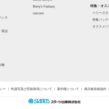
特集・オス
Berry's Fantasy
ベリーズカ
noicomi
ペンス
特集バック
オススメバ
・実話
川柳
シー
性描写及び官能表現について
著作権について
掲示板投稿規約