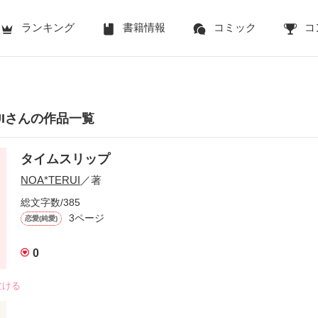
ランキング
書籍情報
コミック
コ
RUIさんの作品一覧
タイムスリップ
NOA*TERUI
／著
総文字数/385
3ページ
恋愛(純愛)
0
泣ける