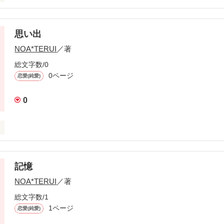
私。

の4人家族で、親にもきちんと愛されてるし、恋もそれなりにしたことが
思い出
どちゃんといる。

NOA*TERUI
／著
ど貧乏でもない。

総文字数/0
0ページ
恋愛(純愛)
とも、したいこともない、朝起きて学校に行って帰って寝るの繰り返しの
がすごく退屈でつまらなかった。

0
て、そんなつまらない日常がとても、幸せな事で、そんな日常を夢見て


記憶
きてる時代は違うけど、私は貴方が誰よりも好きだよ。

作品を読む
NOA*TERUI
／著
総文字数/1
1ページ
恋愛(純愛)