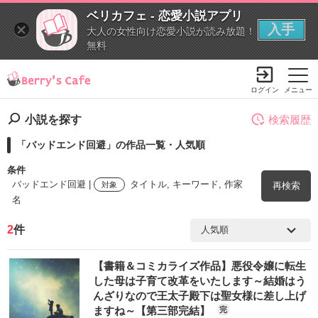
ベリカフェ - 恋愛小説アプリ
入手
大人の女性向け恋愛小説が読み放題！
無料
ログイン
メニュー
小説を探す
検索履歴
「バッドエンド回避」の作品一覧・人気順
条件
バッドエンド回避 |
タイトル, キーワード, 作家
対象
再検索
名
2
件
検索ワード
【書籍＆コミカライズ作品】悪役令嬢に転生
を含む
した母は子育て改革をいたします～結婚はう
んざりなので王太子殿下は聖女様に差し上げ
ますね～【第三部完結】
完
を除く