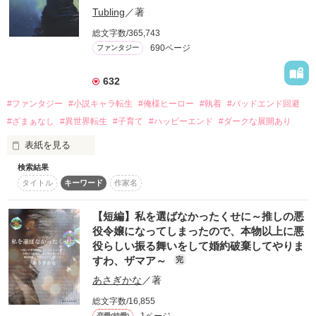
Tubling
／著
詳しく検索
総文字数/365,743
690ページ
ファンタジー
検索対象
タイトル
キーワード
作家名
表紙コメント
632
あらすじ
#ファンタジー
#小説キャラ転生
#俺様ヒーロー
#執着
#バッドエンド回避
#ざまぁなし
#異世界転生
#子育て
#ハッピーエンド
#ダークな展開あり
ジャンル
表紙を見る
検索結果
◆書籍・コミカライズ作品です！

感想
タイトル
キーワード
作家名
◆第三部、のんびり更新中(*´ω`*)

ステータス
全て
完結
更新中
目覚めると大好きな小説「トワイライトlove」に登場する悪役
【短編】私を選ばなかったくせに～推しの悪
令嬢オリビアに転生していた。

役令嬢になってしまったので、本物以上に悪
作品の長さ
長編
中編
短編
役らしい振る舞いをして婚約破棄してやりま
前世は３児の母、ワンオペで働き詰めていたら病気に気付かず
すわ、ザマア～
完
死亡……私の人生って…

作品の長さについて
あさぎかな
／著
悪役令嬢オリビアは王太子の事が大好きで粘着質な公爵令嬢だ
コンテスト
総文字数/16,855
った。王太子の婚約者だったけど、ある日現れた異世界からの
1ページ
恋愛(純愛)