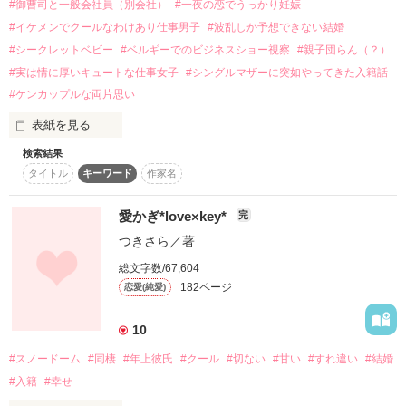
#御曹司と一般会社員（別会社）
#一夜の恋でうっかり妊娠
2022.1.26

スターツ出版小説投稿サイト合同企画「1話からの長編大
#イケメンでクールなわけあり仕事男子
#波乱しか予想できない結婚
賞」ベリーズカフェ会場
#シークレットベビー
#ベルギーでのビジネスショー視察
#親子団らん（？）
#実は情に厚いキュートな仕事女子
#シングルマザーに突如やってきた入籍話
その他の条件
動画あり
コミックあり
作品を読む
#ケンカップルな両片思い
表紙を見る
検索結果
恋愛なんか見向きもせずに、ひたすら仕事に打ち込んで、憧れ
タイトル
キーワード
作家名
のベルギーのビジネスショーへ海外出張に出ることができた美
月（みつき）。

そのショー会場のとある日本企業のブースにて、佑（たすく）
愛かぎ*love×key*
完
を目撃する。海外で奮闘する黒髪の同郷の青年の姿に、美月は
つきさら
／著
誇らしく思ったのだった。

ビジネスショー終了後は、雨。

総文字数/67,604
その雨のベルギーの路上で、美月は再び佑と遭遇する。プレゼ
182ページ
恋愛(純愛)
ンをみて好感を持っていた美月は、思わず佑を自分の傘の中に
入れてしまう。

10
海外にて偶然の相合傘からはじまり、四年後に息子拓夢（たく
む）を巻き込んだ（実は）両片思いの夫婦の新生活がはじまっ
#スノードーム
#同棲
#年上彼氏
#クール
#切ない
#甘い
#すれ違い
#結婚
たのだった。

#入籍
#幸せ
檜山　佑（ひやま　たすく）　32歳
