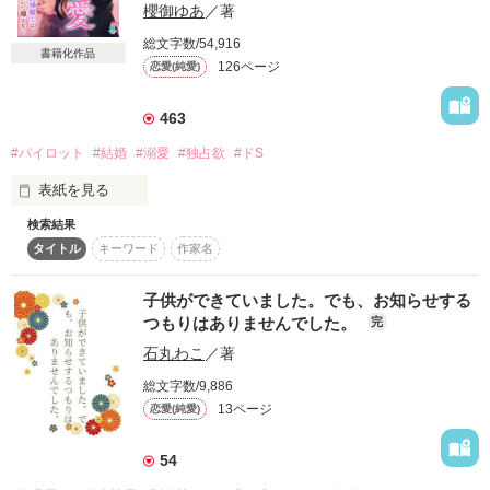
櫻御ゆあ
／著
詳しく検索
総文字数/54,916
書籍化作品
検索対象
126ページ
恋愛(純愛)
タイトル
キーワード
作家名
表紙コメント
463
あらすじ
#パイロット
#結婚
#溺愛
#独占欲
#ドS
ジャンル
表紙を見る
検索結果
大好きだから、パイロットの彼のそばにはいられない

感想
タイトル
キーワード
作家名
椎森ちえり(しいもり ちえり)二十七歳

ステータス
全て
完結
更新中
子供ができていました。でも、お知らせする
愛が重い女子

つもりはありませんでした。
完
×

作品の長さ
長編
中編
短編
石丸わこ
／著
美澄大地(みすみ だいち)三十一歳

総文字数/9,886
エアラインパイロット

作品の長さについて
13ページ
恋愛(純愛)
「おまえは俺と別れられねえよ」

コンテスト
54
超短編！フェチから始まる溺愛コンテスト