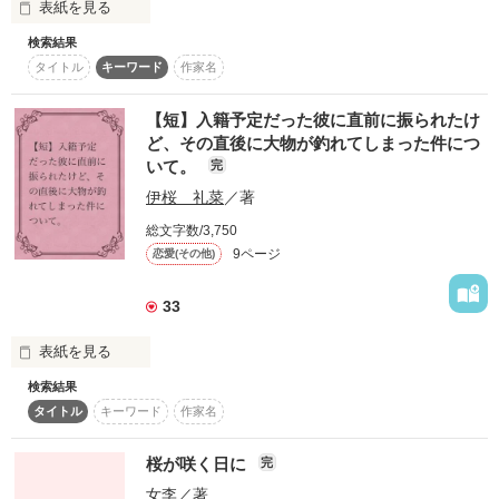
表紙を見る
HIYAMAグループの御曹司、ヨーロッパにてエリアマネージャ
ーを務める仏頂面の仕事青年

検索結果
私のバックの中身

　　×

タイトル
キーワード
作家名
深川　美月（ふかがわ　みつき）　28歳

日用雑貨品を主に扱う商社勤務の会社員　今は仕事が楽しくて
財布　携帯　化粧ポーチ

【短】入籍予定だった彼に直前に振られたけ
恋愛は二の次の仕事女子

ど、その直後に大物が釣れてしまった件につ
いて。
完
伊桜 礼菜
／著
―愛かぎ―

深川　拓海（ふかがわ　たくみ）　3歳←出会いから４年後に
登場となります

総文字数/3,750
こっそり美月が出産した佑のこども　ごくごく普通の三歳男子

9ページ
恋愛(その他)
同じ鍵の　同じ場所に

33
表紙を見る
私たちは帰る

検索結果
タイトル
キーワード
作家名
作品を読む
2009.03.18　start

桜が咲く日に
完
女李
／著