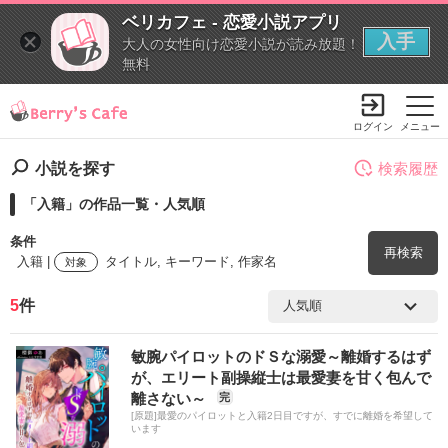
ベリカフェ - 恋愛小説アプリ
入手
大人の女性向け恋愛小説が読み放題！
無料
ログイン
メニュー
小説を探す
検索履歴
「入籍」の作品一覧・人気順
条件
再検索
入籍 |
タイトル, キーワード, 作家名
対象
5
件
検索ワード
敏腕パイロットのドＳな溺愛～離婚するはず
を含む
が、エリート副操縦士は最愛妻を甘く包んで
離さない～
完
[原題]最愛のパイロットと入籍2日目ですが、すでに離婚を希望して
を除く
います