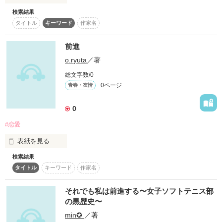
検索結果
今あたしの目の前にいるのは…

タイトル
キーワード
作家名
「イタズラか？あぁ？この餓鬼」

前進
o.ryuta
／著
総文字数/0
どう見てもヤバそうな男です

0ページ
青春・友情
0
＊＊＊＊＊＊＊＊＊＊＊＊

澤村 鉄 (さわむら てつ)

#恋愛
×

表紙を見る
田中 葵(たなか あおい)

検索結果
毎日が抜けてた。暇だった。

＊＊＊＊＊＊＊＊＊＊＊＊

タイトル
キーワード
作家名
楽しい事を探してた。

俺の人生は後悔だらけなのかもしれない...。
「さっさわむらさんっ！！」

それでも私は前進する〜女子ソフトテニス部
の黒歴史〜
「…っ何だよ」

作品を読む
min✪
／著
幸せになりたかったけれど
