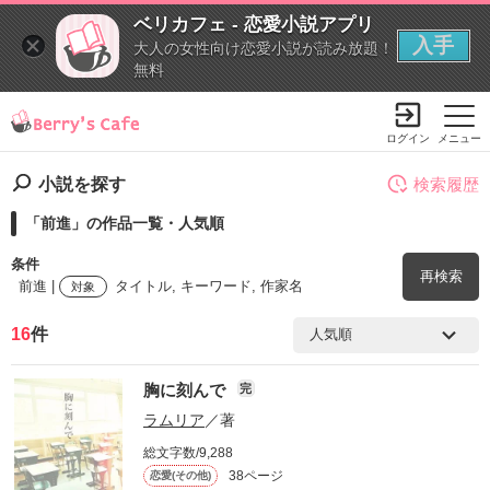
ベリカフェ - 恋愛小説アプリ
入手
大人の女性向け恋愛小説が読み放題！
無料
ログイン
メニュー
小説を探す
検索履歴
「前進」の作品一覧・人気順
条件
再検索
前進 |
タイトル, キーワード, 作家名
対象
16
件
検索ワード
胸に刻んで
完
を含む
ラムリア
／著
総文字数/9,288
を除く
38ページ
恋愛(その他)