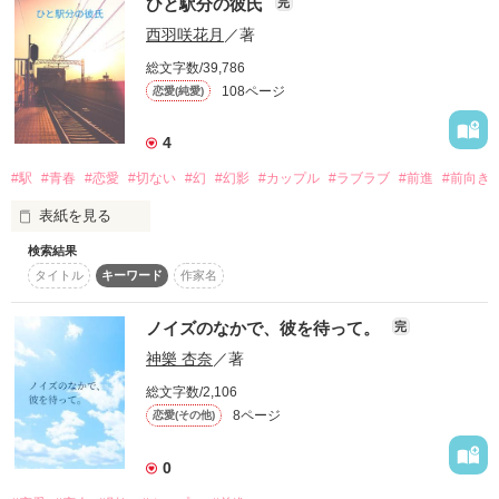
ひと駅分の彼氏
完
作品を読む
田口央さん

花穏さん

西羽咲花月
／著
如月 蜜さん

総文字数/39,786
南 茉里さん
108ページ
恋愛(純愛)
4
作品を読む
#駅
#青春
#恋愛
#切ない
#幻
#幻影
#カップル
#ラブラブ
#前進
#前向き
表紙を見る
検索結果
「ひと駅分の彼氏」

タイトル
キーワード
作家名
ある日突然、大好きだった彼が私の前から姿を消した

ノイズのなかで、彼を待って。
完
神樂 杏奈
／著
絶望にうちひしがれていた私の前に現れたその人は…？

総文字数/2,106
2023/6/27〜2023/7/11
8ページ
恋愛(その他)
0
作品を読む