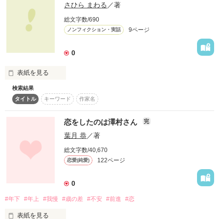
さひら まわる
／著
もう振り返らないよ

総文字数/690
ちゃんと前見て歩いていくよ

9ページ
ノンフィクション・実話
0
表紙を見る
◎心からの感謝◎

検索結果
タイトル通りの崩壊夫婦の行き着く先は？ 
タイトル
キーワード
作家名
RyU様

恋をしたのは澤村さん
完
作品を読む
葉月 恭
／著
2011.02.23

総文字数/40,670
122ページ
恋愛(純愛)
＠kouko
0
作品を読む
#年下
#年上
#我慢
#歳の差
#不安
#前進
#恋
表紙を見る