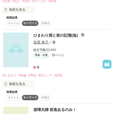
#恋愛
#恋人
#別れ
#カップル
#前進
表紙を見る
検索結果
タイトル
キーワード
作家名
彼は来ないけど、

ひまわり畑と彼の記憶(短)
完
それでもいい。

宮原 皐子
／著
総文字数/12,043
35ページ
青春・友情
作品を読む
0
#ひまわり
#短編
#再会
#悲しい？
#前進
表紙を見る
検索結果
タイトル
キーワード
作家名
崩壊夫婦 前進あるのみ！