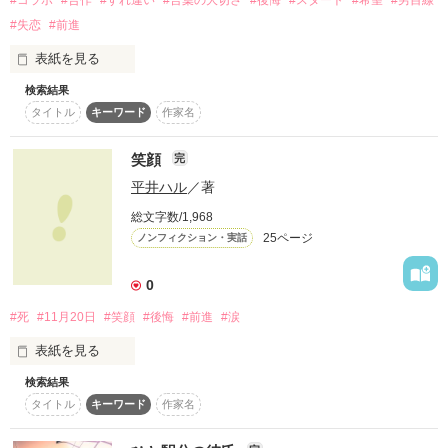
#失恋
#前進
表紙を見る
作品を読む
検索結果
僕達が言葉を

タイトル
キーワード
作家名
持った意味が、

やっと分かったんだ。

笑顔
完
だからいつか、

平井ハル
／著
思いを届けに行くよ。

総文字数/1,968
今はもう、

25ページ
ノンフィクション・実話
隣にいない君へ。

0
#死
#11月20日
#笑顔
#後悔
#前進
#涙
野いちごの素敵作家、

いいよさんとの

表紙を見る
企画小説です！

検索結果
　　　ありがとうの気持ち
09.09.21

タイトル
キーワード
作家名
Special Thanx!
