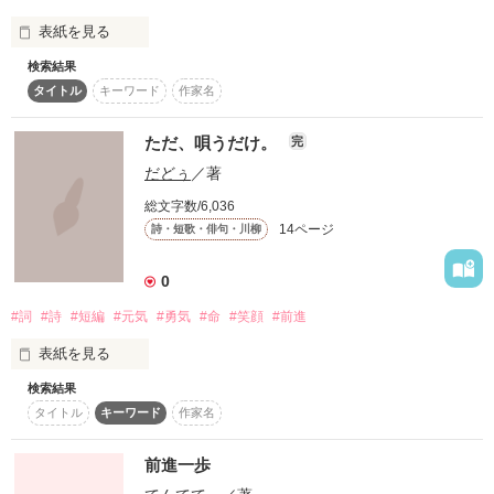
表紙を見る
でも、

検索結果
すき。

タイトル
キーワード
作家名
その言葉を

すきすきすき。

信じていたら。

大好き。

言葉に出来ないほど大好き。

ただ、唄うだけ。
完
でも今、あたしがこうしてこんなところに居るのは、あなたの
だどぅ
／著
大好きな君を

せいよ。

なくさかった。

でも好き。

総文字数/6,036
14ページ
詩・短歌・俳句・川柳
後悔なんて

しなかった。

0
助けて？
#詞
#詩
#短編
#元気
#勇気
#命
#笑顔
#前進
大切な君と

ずっとずっと

表紙を見る
一緒にいられたのに。
作品を読む
検索結果
僕は僕の唄を

タイトル
キーワード
作家名
ただ、唄うんだ。

誰か１人でも

作品を読む
気にとめてくれたのなら

前進一歩
それは僕にとって
