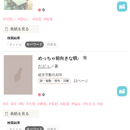
詳しく検索
0
検索対象
#片想い
#切ない
#失恋
#前進
タイトル
キーワード
作家名
表紙コメント
表紙を見る
あらすじ
検索結果
タイトル
キーワード
作家名
ジャンル
その背中に何回呼びかけたかな。

めっちゃ前向きな唄♪
完
感想
だどぅ
／著
好きです。

ずっと、ずっと前から。

総文字数/3,829
ステータス
全て
完結
更新中
12ページ
詩・短歌・俳句・川柳
気づいてほしい

作品の長さ
長編
中編
短編
0
#詩
#詞
#歌
#元気
#勇気
#笑顔
#前進
#悩み
#生きる
#命
作品の長さについて
私は君が好き。

表紙を見る
でも君には好きな人がいて。

コンテスト
検索結果
超短編！フェチから始まる溺愛コンテスト
タイトル
キーワード
作家名