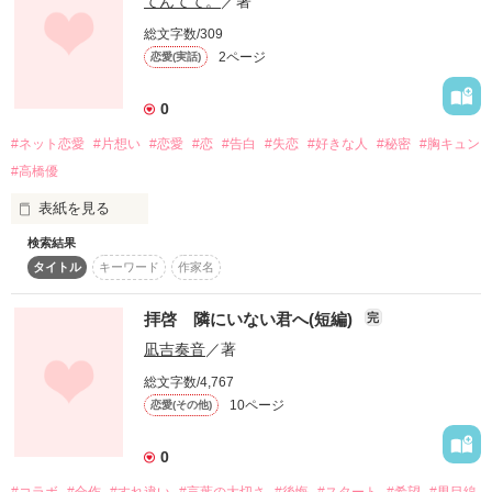
てんてて。
／著
すごく幸せ。

総文字数/309
2ページ
恋愛(実話)
start2010/05/01

0
finish2010/06/05
#ネット恋愛
#片想い
#恋愛
#恋
#告白
#失恋
#好きな人
#秘密
#胸キュン
#高橋優
作品を読む
表紙を見る
検索結果
タイトル
キーワード
作家名
私は誰にも言えない恋をしていた__。

－－－－－－－－－－－－－－－－－－－－

拝啓 隣にいない君へ(短編)
完
岡山に住んでいる16歳の女子高校生 

凪吉奏音
／著
井口愛実(ｲｸﾞﾁﾏﾅﾐ)

総文字数/4,767
東京に住んでいる2歳年上(18歳)の大学1年生

10ページ
恋愛(その他)
高橋実(ﾀｶﾊｼﾐﾉﾙ)

0
－－－－－－－－－－－－－－－－－－－－

#コラボ
#合作
#すれ違い
#言葉の大切さ
#後悔
#スタート
#希望
#男目線