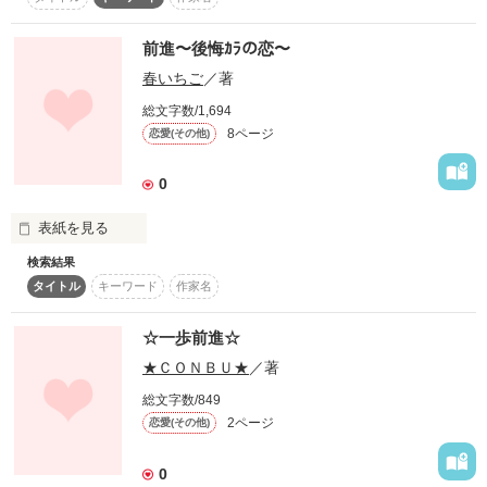
とにかくとにかく

スターツ出版小説投稿サイト合同企画「1話からの長編大
― 叶わない恋 ―

めっちゃ前向きな唄♪

賞」ベリーズカフェ会場
前進〜後悔ｶﾗの恋〜
春いちご
／著
その他の条件
動画あり
コミックあり
総文字数/1,694
この想い、聞いてほしいです

どうせならみんな

8ページ
恋愛(その他)
できるだけ多くの時間を

笑って過ごしましょうや

0
2013.04.26

表紙を見る
start2010/04/23

素敵なレビューありがとうございます♡

検索結果
『僕も好き。』

瑠璃 様 日生春歌 様

タイトル
キーワード
作家名
yuchika 様 悠蘭 様

今、思うと

玲穏★* 様 星宮沙希 様

☆一歩前進☆
作品を読む
苔枝。様 makaron 様

あの言葉は、

★ＣＯＮＢＵ★
／著
本当だったのか

総文字数/849
2ページ
恋愛(その他)
嘘だったのか

作品を読む
0
わからない。
