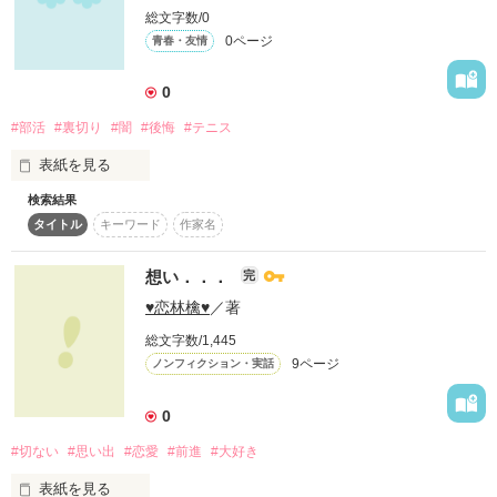
総文字数/0
どうやらあたしは間違えたようで

0ページ
青春・友情
誰かの優しさが強さが

とても羨ましかった

0
start→2013*03*03

#部活
#裏切り
#闇
#後悔
#テニス
表紙を見る
検索結果
未編集
作品を読む
タイトル
キーワード
作家名
想い．．．
完
作品を読む
♥恋林檎♥
／著
総文字数/1,445
9ページ
ノンフィクション・実話
0
#切ない
#思い出
#恋愛
#前進
#大好き
表紙を見る