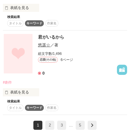
機械技師のおじさん

表紙を見る
生きてることで不幸になって

検索結果
死んだことで無意味になった

またもやBLです。

タイトル
キーワード
作家名
これは僕が目的を見つける話

苦手な方は逃げてください！

作品を読む
君がいるから
＿＿＿僕に仲間が。
悠遥☆
／著
※この作品は、バレンタイン企画として、毎年1作ずつ、同じ
カップルで書いています。

総文字数/1,496
作品を読む
6ページ
恋愛(その他)
0
『僕は甘いものが好きです。』

制作日:2015/02/14←去年

#創作
表紙を見る
「僕は甘いのが好きなんだ。」

検索結果
｢なぁ、俺たちって付き合ってんの？｣

タイトル
キーワード
作家名
俺たちの恋愛は楽しくてとても悲しい恋愛だ。

（主人公目線でいきます。）
「苦くて苦しい思いなんかさせないでよ」

1
2
3
5
…