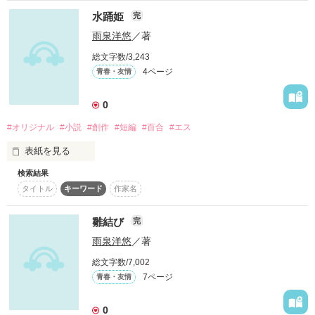
水踊姫
完
作品を読む
雨泉洋悠
／著
総文字数/3,243
4ページ
青春・友情
0
#オリジナル
#小説
#創作
#短編
#百合
#エス
表紙を見る
検索結果
オリジナルの百合小説です。

タイトル
キーワード
作家名
百合団地シリーズ（仮） Vol.02 雛結び

の続きの話です。

ZABADAKの吉良さんのツイートの「雨とペヤング」に影響さ
雛結び
完
れて、 

雨泉洋悠
／著
短いですが突発的に1本書いてしまいました。 

タイトルは「水踊姫（すいようひめ）」と読んで下さい。

総文字数/7,002
7ページ
青春・友情
水に踊るお姫様。

0
BGM 
