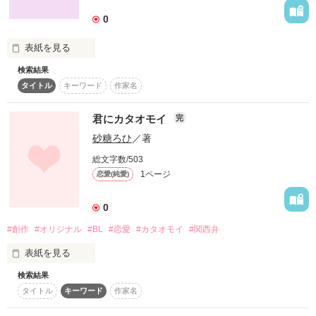
0
表紙を見る
検索結果
舞台「未来劇団エレイザ」の二次創作作品です。

タイトル
キーワード
作家名
私が出演した舞台の設定が好き過ぎて

妄想が膨らんだので書き上げています。

しかしあくまで

君にカタオモイ
完
私の想像上の設定ですので悪しからず。

砂糖ろひ
／著
少しでもいいなと思えて方は、是非YouTubeで旗揚げ公演第1
話が公開中なので見て下さい！

総文字数/503
1ページ
恋愛(純愛)
「アユミの過去」完成しました。(06.12.12)
0
作品を読む
#創作
#オリジナル
#BL
#恋愛
#カタオモイ
#関西弁
表紙を見る
検索結果
あぁ、ほんま僕って。
タイトル
キーワード
作家名