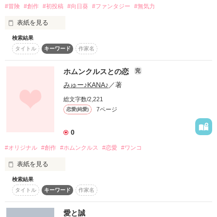
#冒険
#創作
#初投稿
#向日葵
#ファンタジー
#無気力
表紙を見る
検索結果
つらいのだ。

タイトル
キーワード
作家名
いきてることが。

ホムンクルスとの恋
完
エゴイストが

みゅー♪KANA♪
／著
からっぽなぼくときれない縁

総文字数/2,221
7ページ
恋愛(純愛)
もうだれも君達以外に僕を証明してくれない

0
いきてることはどういうことか

#オリジナル
#創作
#ホムンクルス
#恋愛
#ワンコ
ふつうってなんなの

表紙を見る
ねぇ、

検索結果
＿＿＿＿＿＿＿＿＿＿＿＿＿＿＿＿＿＿

タイトル
キーワード
作家名
｢僕のこと証明してよ｣

愛とはーーーなに？

愛と誠