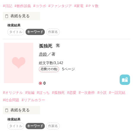
#日記
#創作談義
#コラボ
#ファンタジア
#家電
#ＰＶ数
表紙を見る
検索結果
今一番、気になってるもの。

タイトル
キーワード
作家名
お気楽エッセイ。
孤独死
完
作品を読む
赤鈴
／著
総文字数/3,142
5ページ
恋愛(その他)
0
#オリジナル
#短編
#ぼっち
#孤独死
#恋愛
#一次創作
#小説
#一話完結
#社会問題
#リアルホラー
表紙を見る
検索結果
ぼっちの末路
タイトル
キーワード
作家名