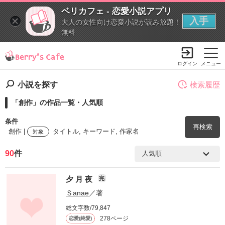
ベリカフェ - 恋愛小説アプリ
入手
大人の女性向け恋愛小説が読み放題！
無料
ログイン
メニュー
小説を探す
検索履歴
「創作」の作品一覧・人気順
条件
再検索
創作 |
タイトル, キーワード, 作家名
対象
90
件
検索ワード
夕 月 夜
完
を含む
Ｓanae
／著
総文字数/79,847
を除く
278ページ
恋愛(純愛)