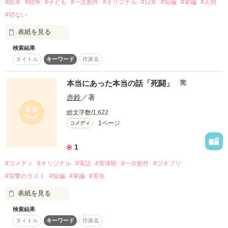
#絵本
#戦争
#子ども
#一次創作
#オリジナル
#日常
#短編
#掌編
#人間
#切ない
---2009*9*23 Start

表紙を見る
検索結果
あるところに青の国と緑の国という二つの国がありました。

タイトル
キーワード
作家名
二つの国の王は仲が悪く、青の町と緑の町の人間が会うことは
作品を読む
決して許されないことでした。

本当にあった本当の話「死闘」
完
赤鈴
／著
そんななか、青の町に住む今年で８歳になった女の子・ケティ
は大人に内緒で緑の町に住む同い年の男の子・アランと仲良く
総文字数/1,622
なり、いつしか友達といえる存在になりました。

1ページ
コメディ
いつものように二人でシアン草原で遊んでいると、様子がおか
1
しいことに気づくアラン。

#コメディ
#オリジナル
#実話
#実体験
#一次創作
#ゴキブリ
辺りを見渡すと、両国の兵士たちの姿がありました。その手に
#笑撃のラスト
#短編
#掌編
#害虫
は武器を持っています。

表紙を見る
二つの国の間で戦争が始まろうとしていたのです。二人はその
ことを知らされていませんでした。

検索結果
これは俺と"奴"との戦いの全記録である。

タイトル
キーワード
作家名
今後、奴と戦うことになる全ての者のため、これを記す。
ケティの提案で戦争を止めようと駆け出す二人でしたが――。