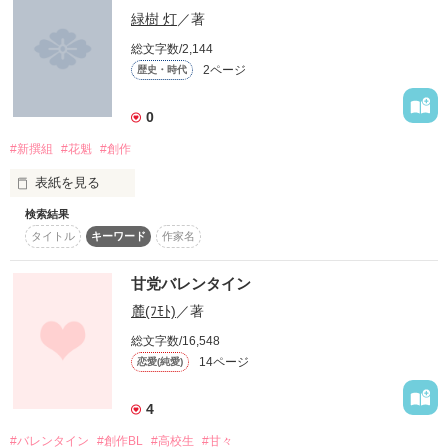
たったひとりの僕。

緑樹 灯
／著
総文字数/2,144
｢あたし君のこと知ってるよ？

2ページ
歴史・時代
この広い世界で初めて私をみてくれた｣

作品を読む
片目が義眼のおんなのこ。

0
｢お前もっとわらえただろ｣

#新撰組
#花魁
#創作
表紙を見る
親を殺した少年

検索結果
｢しってるよ 僕！

タイトル
キーワード
作家名
昔々、

空も飛べる人間のこと！｣

華やかな着物を着て、

髪を結い、

行方知れずの兄を探す臆病少年

甘党バレンタイン
綺麗なかんざしや紅に彩られて

麓(ﾌﾓﾄ)
／著
数多の殿方の相手をしていた遊女達がいた。

｢なぁ、これ

いつ終わる？？？飽きたんだけど｣

総文字数/16,548
その中の一人、遊女の中でも一番下の位、「新造」に位置する
14ページ
恋愛(純愛)
少女、「鈴」は幸せとは言えないながらも穏やかな日々を送っ
頼りない勇者

ていた。

4
｢おじさんでもできることあるんだぞ｣

あの日までは……

#バレンタイン
#創作BL
#高校生
#甘々