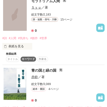
モラトリアム人間
完
　　　　　　　ARB
僕と花はずっと一緒さ！！

Ｓｙｕ
／著
化け物はおまえだろ！？

総文字数/2,183
作品を読む
15ページ
詩・短歌・俳句・川柳
ねぇ、ずっと、、ずっと一緒だよ？

0
非現実的サイコホラー

#詩
#人間
#気持ち
#創作
#世界
奇病

×

表紙を見る
純愛少年

検索結果
タイトル
キーワード
作家名
＿＿＿花を食べる少年。
青の国と緑の国
完
赤鈴
／著
作品を読む
総文字数/3,089
灰になる瞬間には

4ページ
絵本・童話
君の元へ還るから。

0