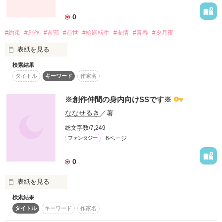
詳しく検索
0
検索対象
#約束
#創作
#遊郭
#前世
#輪廻転生
#友情
#青春
#夕月夜
タイトル
キーワード
作家名
表紙コメント
表紙を見る
あらすじ
検索結果
遥か昔のコトでした。

タイトル
キーワード
作家名
ジャンル
※創作仲間の身内向けSSです※
感想
ななせるき
／著
あの時

真っ直ぐ生きたくて

総文字数/7,249
僕らがしたコトは…

ステータス
全て
完結
更新中
6ページ
ファンタジー
作品の長さ
長編
中編
短編
0
僕らは まだ

作品の長さについて
表紙を見る
何も知らない

検索結果
子供だったんだ…

こちらは創作仲間に向けた【身内向け】の作品です。

コンテスト
タイトル
キーワード
作家名
なので読まれても意味不明な代物となっております。
超短編！フェチから始まる溺愛コンテスト