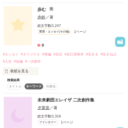
歩む
完
作品を読む
赤鈴
／著
作品を読む
総文字数/1,247
1ページ
実用・エッセイ(その他)
0
#エッセイ
#オリジナル
#掌編
#自伝
#自己啓発本
#生きる
#生きねば
#人生
#短編
#一次創作
表紙を見る
検索結果
歩み続ける限り人生は続く。

タイトル
キーワード
作家名
歩むことを諦めない限り希望はある。光はある。

未来劇団エレイザ 二次創作集
そう信じたい。
夕菜宙
／著
総文字数/1,319
1ページ
作品を読む
ファンタジー