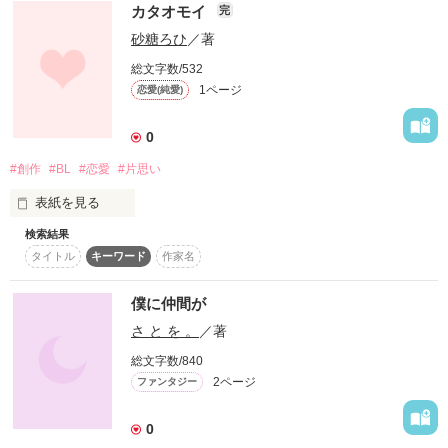
カタオモイ
完
作品を読む
砂糖ろひ
／著
総文字数/532
1ページ
恋愛(純愛)
0
#創作
#BL
#恋愛
#片思い
表紙を見る
検索結果
こんなに心が痛くなるものだろうか。

タイトル
キーワード
作家名
好きな人の恋人のはなし。
僕に仲間が
さ と を 。
／著
作品を読む
総文字数/840
2ページ
ファンタジー
0