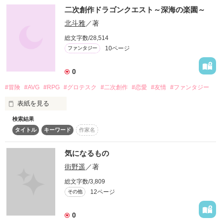
また、会おうね。

二次創作ドラゴンクエスト～深海の楽園～
スターツ出版小説投稿サイト合同企画「1話からの長編大
賞」ベリーズカフェ会場
作品を読む
北斗雅
／著
“や く そ く”

総文字数/28,514
その他の条件
動画あり
コミックあり
10ページ
ファンタジー
0
作品を読む
#冒険
#AVG
#RPG
#グロテスク
#二次創作
#恋愛
#友情
#ファンタジー
表紙を見る
検索結果
あの有名RPGの二次創作を書きました！ですが登場人物も町の
タイトル
キーワード
作家名
名称も全てオリジナルです♪

世界観は壊さずに書いたため、初見の方でも大丈夫です(*´-`)♪

全てが大人なDQをお楽しみください♪

気になるもの
街野遥
／著
総文字数/3,809
12ページ
その他
作品を読む
0