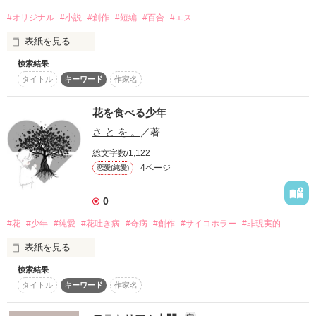
雨とペヤング／杉林恭雄、吉良知彦（ZABADAK） 

#オリジナル
#小説
#創作
#短編
#百合
#エス
水のルネス／ZABADAK 

水のソルティレージュ／ZABADAK 

表紙を見る
水の踊り／ZABADAK 

flow ～水の生まれた場所～／KOTOKO/I've
検索結果
オリジナルの百合小説です。

タイトル
キーワード
作家名
百合団地シリーズ（仮） Vol.02 雛結び

になりますが、

百合団地シリーズ（仮） Vol.00 無音の接続詩

作品を読む
花を食べる少年
百合団地シリーズ（仮） Vol.01 雨色の宮

さ と を 。
／著
の2作とは違う二人の話です。

名前については「夜美（やよい）」「彩月（さつき）」と読ん
総文字数/1,122
で下さい。

4ページ
恋愛(純愛)
お雛様とお雛様。

0
BGM（内容とはそこまで関連しないです）

#花
#少年
#純愛
#花吐き病
#奇病
#創作
#サイコホラー
#非現実的
うれしいひなまつり 

血塗られたひな祭り／人間椅子 

表紙を見る
ふしぎデカルト／相対性理論 

おはようオーパーツ／相対性理論 

検索結果
花に恋してるんだ

灰色の水曜日／TRIPLE H 

タイトル
キーワード
作家名
　　　　　　　ARB 

あのこのせいだ！！！

Private Girl／TRIPLE H 
