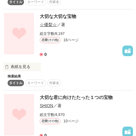
タイトル
キーワード
作家名
☆｡*.☆｡*.☆｡*.☆｡*.

今はもういない君

大切な大切な宝物
ある事故で

☆優梨☆
／著
記憶喪失なってしまった…

※このお話しはフィクションです。出てくる島の名称等は実在
総文字数/8,197
しません。

君と過ごした時間

16ページ
恋愛(その他)
彼氏との大事な思い出だけが一部記憶がなくなってしまった…

START 7月13日～

0
それは短かった

表紙を見る
沖縄の方言も出していきたいと思います(^o^)／

検索結果
大好き・・・。大好きです・・・。大大大・・・大好
でも今では大切な宝物

タイトル
キーワード
作家名
き・・・。言葉に表せないほど・・・大好き・・・。悲しかっ
たけどあなたに出会えて本当によかった・・・。さみしかった
けど楽しかった・・・。あなたとの思い出は一生忘れな
大切な君に向けたたった１つの宝物
い・・・。忘れたくない・・・。忘れられない・・・あの思い
作品を読む
作品を読む
ずっと君のこと忘れない

SHION
／著
出は一生の宝物・・・。あたしにとって一生の宝物となったん
だ・・・。大切な大切な・・・宝物・・・。
総文字数/4,970
10ページ
恋愛(その他)
作品を読む
0