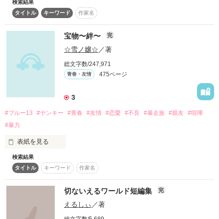
検索結果
タイトル
キーワード
作家名
優しく甘い結婚生活の

あの日、出会っていなければ……

小さくて大きな幸せ

宝物〜絆〜
完
黒アゲハ

☆雪ノ嬢☆
／著
…………………………

総文字数/247,971
そうあたしが呼ばれることも

475ページ
青春・友情
心が温かくなる

なかったかもね

3
幸せなひとときを

#ブルー13
#ヤンキー
#青春
#友情
#恋愛
#不良
#暴走族
#親友
#喧嘩
感じて貰えたら嬉しいです。

他からみたら

#暴力
小さな小さな宝物かもしれない

表紙を見る
検索結果
作品を読む
本物の友情、仲間との絆。ヤンキーに見られがちだが実は仲間
でもあたしは

タイトル
キーワード
作家名
優先の美咲が選ぶ道は――

これが１番大切

【概要】

切ないえるワールド短編集
完
メインキャラ

えるしぃ
／著
主人公:神谷美咲（かみやみさき）

一生大切にするから

本人に全く自覚はないがヤンキーっぽく見られがち。

総文字数/5,689