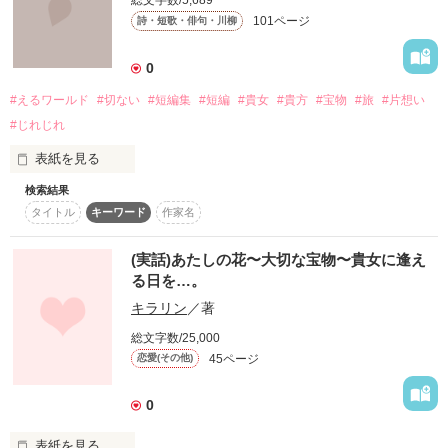
それゆえに誤解されやすいが、実際はいつも友達の事を第一に
101ページ
詩・短歌・俳句・川柳
考えている友達思いの性格である。

『ずっと……俺の隣にいてくれないか……？』

0
美咲が幼い頃から信頼している友人:神城秀人（かみしろひで
と）。

#えるワールド
#切ない
#短編集
#短編
#貴女
#貴方
#宝物
#旅
#片想い
美咲より物事を客観的に見て冷静な判断が出来る。

──甘く切ない声でそう言った

#じれじれ
　　　　　＊　＊　＊

表紙を見る
主人公である美咲が親友の彼氏、中西晃(なかにしあきら)に告
検索結果
白されたのをきっかけに波乱が巻き起こる。

タイトル
キーワード
作家名
Next 黒アゲハ Ⅱ　-真実- へ

美咲が告白された翌日、既に学校では様々な噂が飛び交い、親
(実話)あたしの花〜大切な宝物〜貴女に逢え
友である望月茜（もちづきあかね）との距離を遠ざけた。

どこか切ない気持ちになれる

る日を…。
一部、未成年の飲酒場面が出てきますが、未成年の飲酒は法律
そんなえるしぃの短編を

しかしそれはある人物の企みで、ほんの序章に過ぎなかった。

キラリン
／著
で認められていません。

まとめさせて頂きました

水面下で動く不穏な影の存在。

総文字数/25,000
暴力シーンは若干含みますが、過激ではないのでご安心下さ
それが波乱の渦を大きくする。

45ページ
恋愛(その他)
い。

この作品を読み終わる頃には

きっとあなたもえるしぃの虜に

多少の絵文字をメール場面や、人物の心情を表すために使って
なっていることでしょう

0
――本物の友情は、何物にも勝る

います。苦手な方は読むのを差し控えることをおすすめしま
『宝物』

す。

表紙を見る