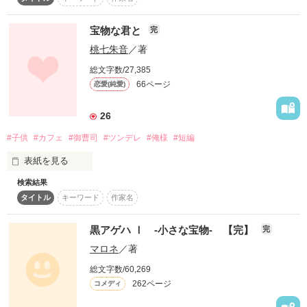
そんな言葉、いつだって言える

スターツ出版小説投稿サイト合同企画「1話からの長編大
賞」ベリーズカフェ会場
宝物な君と
完
そう、思ってた。

桃七朱音
／著
その他の条件
動画あり
コミックあり
◇◆◇◆◇◆◇◆◇◆◇◆

総文字数/27,385
66ページ
恋愛(純愛)
あなた達と過ごすこの毎日が当たり前だと…思ってた。

水沢 春さま、あみままさま、micoroさま、

ちろぃろろさま、めん子aさま、

26
レビュー、ありがとうございました。

#子供
#カフェ
#御曹司
#ツンデレ
#俺様
#短編
けど…タイムリミットはそこまで来ていたんだね。

表紙を見る
泣いて、笑って…共に過ごした日々。

検索結果
作品を読む
君は私の宝物。

タイトル
キーワード
作家名
ずっとずっと可愛い私の男の子。

黒アゲハ Ⅰ -小さな宝物- 【完】
完
それは…すごい奇跡だったんだ。

何があっても守るからね。

マロネ
／著
総文字数/60,269
…神様、一生のオネガイです。

262ページ
コメディ
作品を読む