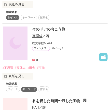
表紙を見る
作品を読む
検索結果
タイトル
キーワード
作家名
そのドアの向こう側
真理佳
／著
25歳。

総文字数/2,444
6ページ
ファンタジー
0
一般企業に務めるOL。

#不思議
#夏休み
#田舎
#宝物
表紙を見る
彼氏はいない。

検索結果
タイトル
キーワード
作家名
────これは8月前半の、だれにでもおこりそうでおこらない物
今も昔も。

語。

君を愛した時間〜残した宝物
完
KA-I
／著
私は１つの鍵と秘密を探しに
