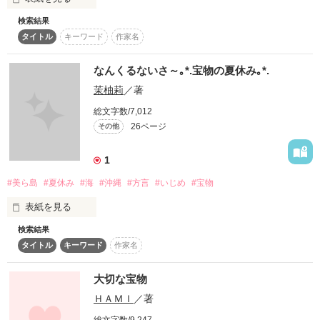
美咲を取り巻く友人達の友情は果たして……？

検索結果
このお話は、今現在、兵庫県のとある精神病院からの実話で
Are you ready ?

タイトル
キーワード
作家名
す。2008年9月16日とある精神病院で、病気と闘ってます。あ
たしの大切な花をもう一度だけ咲かせたくて、笑顔に会いたく
公開開始 2013.2.26

て大切な宝物。貴女を迎えに行きたくて、元気になる為だけ
完結　　 2013.3.7

なんくるないさ～｡*.宝物の夏休み｡*.
I'd love to .

に…頑張っています。愛しい人、可愛い人、ダイスキな人ゆう
茉柚莉
／著
-----------------------------

かに逢える日を夢見て…。貴女が笑顔を無くさない様に…。あ
他サイトより転載中。

なたの笑顔に会いたくて。大切な｢優郁へ…。｣貴女へ送りま
そちらでは最高1位！

総文字数/7,012
レビューThank you very much☆

す。みなさん読んで見て下さい。
※この作品の外伝も公開予定。

26ページ
その他
★まろん★さま

それでは貴女を心から歓迎し

【注意】

1
☆途中、暴力的なシーン(喧嘩等)が含まれます。苦手な方は読
作品を読む
☆----------------------------

まない方が良いかもしれません。

#美ら島
#夏休み
#海
#沖縄
#方言
#いじめ
#宝物
☆作中に高校生の飲酒・喫煙などのシーンが含まれますが、こ
ジャンル別ランキング、最高４位★

の作品はそれを勧め助長するものではありません。未成年の飲
作品を読む
表紙を見る
酒・喫煙は法律で禁止されています。
検索結果
みなさまありがとうございます

タイトル
キーワード
作家名
青い空

作品を読む
大切な宝物
修正完了　2ﾛ11.ﾛ5.2ﾛ

エメラルドグリーンの海

ＨＡＭＩ
／著