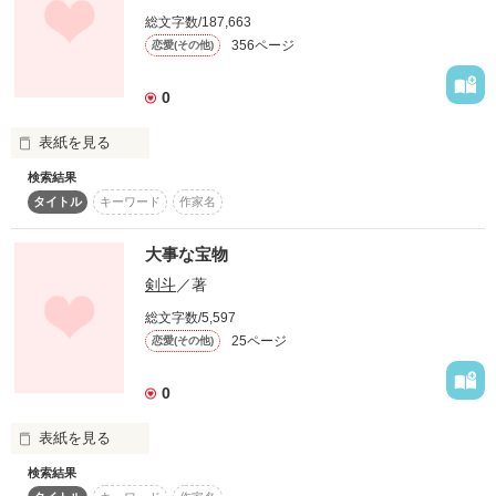
総文字数/187,663
今日も地面を蹴る。

356ページ
恋愛(その他)
────────────────

0
表紙を見る
そんな私が恋をした。

↑こんな感じでやっていきます_:(;'Θ' ;;」 ∠):_

検索結果
愛しいセラ…

タイトル
キーワード
作家名
読んでみたいなとか思ってくださった方は是非読んでやってく
愛してる…

ださい_:(;'Θ' ;;」 ∠):_

愛してる…

相手は上司でも同僚でも部下でもない。

愛してる…

大事な宝物
何百回、何千回、何万回言えば、またセラと逢えるのか…

剣斗
／著
それじゃ、スタート▼

幼なじみや昔の仲間でもない。

心(しん)…心と出会い…心と過ごした時間忘れないよ…

総文字数/5,597
泣いたり怒ったり笑ったり楽しかったよ…ありがとう。

25ページ
恋愛(その他)
また私達は必ず逢える…また逢える日まで。
作品を読む
0
ナンパされたわけでも合コンやお見合いで出会ったわけでもな
作品を読む
い。

表紙を見る
検索結果