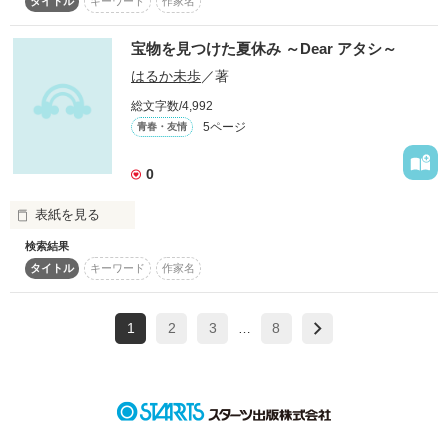
タイトル
キーワード
作家名
彩？ 

宝物を見つけた夏休み ～Dear アタシ～
君は俺の大事な宝物だよ

はるか未歩
／著
これからもずっとずっと

総文字数/4,992
彩は宝物だからね

5ページ
青春・友情
私たちが出会ったのは運命だったのだと思う。

命懸けてでも 

0
"彩"という宝物は守るからね 

俺は彩が居ないとダメみたい 

表紙を見る
検索結果
 東京で塾講師との不倫に傷付き，奈良の祖母の家に現われた高
タイトル
キーワード
作家名
校1年生のチカ。          夏休みを祖母宅で暮らすチカの前に現わ
れた中学2年生のカズマは恐ろしく喋る男の子。       傷付いて
俺たちの出会いから 

いたチカの心を癒してくれるのは，皆のチカへの想い…。

今日までを見てください

1
2
3
8
☆*:・°★:*:・°

…
～～ノンフィクション～～

青春のリセットも良いよね！チカに出会い皆さんにもそう思っ
ていただけたら嬉しいです(^-^)文字数多いですが宜しくです★
作品を読む