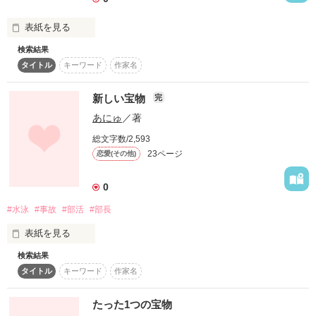
お互いいろんな辛い思いをして付き合うことになった２人

表紙を見る
でも幸せの時間は短かった

検索結果
タイトル
キーワード
作家名
悠（ハルカ）に出逢えたこと

新しい宝物
完
あにゅ
／著
それはアタシの１５年間という短い人生の中でのステキな出来
事

総文字数/2,593
23ページ
恋愛(その他)
0
悠に出逢ってから知ったたくさんの感情

#水泳
#事故
#部活
#部長
作品を読む
戸惑うこともあった

表紙を見る
検索結果
水泳…

傷つき涙を流すことも

タイトル
キーワード
作家名
みなさんは好きですか？

たった1つの宝物
だけど、アタシの中で悠と過ごした時間が大切な宝物

泳げるうちにたくさん泳ぐべきですよ
