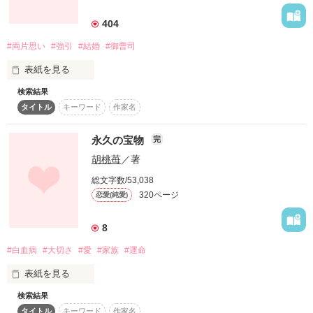
詳しく検索
404
検索対象
#両片思い
#強引
#結婚
#御曹司
タイトル
キーワード
作家名
表紙コメント
表紙を見る
あらすじ
検索結果
同期の斯波 空斗くんは院卒で5つ年上。

タイトル
キーワード
作家名
ジャンル
出会ったときから落ち着いた大人の雰囲気で

永久の宝物
完
気取らなくて 話しやすくて

感想
胡桃苺
／著
総文字数/53,038
存在に気付かれないことの多いわたしに

ステータス
全て
完結
更新中
320ページ
恋愛(純愛)
ちゃんと気付いてくれた。

作品の長さ
長編
中編
短編
8
#白血病
#大切さ
#愛
#家族
#運命
作品の長さについて
水沢 紅(みずさわ こう)

表紙を見る
コンテスト
彼の恋人として自信が持てない26歳。

検索結果
「愛してる」

超短編！フェチから始まる溺愛コンテスト
タイトル
キーワード
作家名