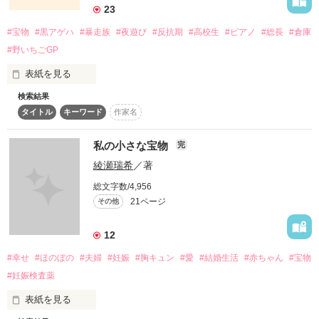
23
あたしを…

#宝物
#黒アゲハ
#暴走族
#夜遊び
#反抗期
#高校生
#ピアノ
#総長
#倉庫
あたしをもっと家族と一緒に過ごさせてください…。

#野いちごGP
表紙を見る
検索結果
タイトル
キーワード
作家名
それともこれは、叶わない願いですか？

県No.1の族

私の小さな宝物
完
綾瀬瑞希
／著
『龍神』

総文字数/4,956
作品を読む
21ページ
その他
龍神と呼ばれるこの総長が誰なのか

12
#幸せ
#ほのぼの
#夫婦
#妊娠
#胸キュン
#愛
#結婚生活
#赤ちゃん
#宝物
　　　　　　　　　知ってる者はいない

#妊娠検査薬
表紙を見る