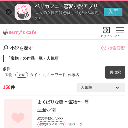
ベリカフェ - 恋愛小説アプリ
入手
大人の女性向け恋愛小説が読み放題！
無料
ログイン
メニュー
小説を探す
検索履歴
「宝物」の作品一覧・人気順
条件
再検索
宝物 |
タイトル, キーワード, 作家名
対象
158
件
検索ワード
よくばりな恋 〜宝物〜
完
を含む
saddy
／著
総文字数/17,565
を除く
38ページ
恋愛(オフィスラブ)