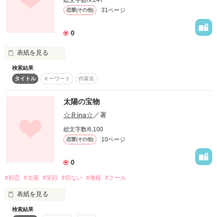
総文字数/9,247
優しく吹き抜ける風…

31ページ
恋愛(その他)
作品を読む
0
この自然の中で

表紙を見る
泣きたければ思い切り泣いて

検索結果
タイトル
キーワード
作家名
その分笑えば良い…。

太陽の宝物
☆Ｒina☆
／著
それを教えてくれたこの島と島の人。

中村新

（なかむらあらた）

総文字数/6,100
10ページ
恋愛(その他)
“なんくるないさ～”

藤原光

0
（ふじはらひかり）

この言葉が

#初恋
#太陽
#笑顔
#切ない
#俺様
#クール
まるで魔法の呪文のように

表紙を見る
私の心を溶かしてくれたんだ…。

検索結果