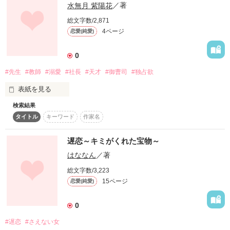
水無月 紫陽花
／著
総文字数/2,871
4ページ
恋愛(純愛)
そして、この作品はそんな大切な君に向けたたった１つの宝物
なんだよ

作品を読む
0
#先生
#教師
#溺愛
#社長
#天才
#御曹司
#独占欲
表紙を見る
作品を読む
検索結果
頭脳、運動神経、容姿、家庭、すべてが平凡だけど心優しいほ
タイトル
キーワード
作家名
んわか女子高生。

髪ボサボサ、眼鏡、オマケに髭ヅラ、でも身長は186センチの
遅恋～キミがくれた宝物～
怪しげな見た目の男性教師。

はななん
／著
そんな2人が恋に落ちます！

総文字数/3,223
そして、次第に明らかになる教師の秘密！実はとんでもない人
15ページ
恋愛(純愛)
だった！？

0
これはかなりの長編になる予感！？スペシャルなラブストーリ
#遅恋
#さえない女