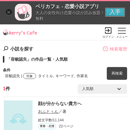
ベリカフェ - 恋愛小説アプリ
入手
大人の女性向け恋愛小説が読み放題！
無料
ログイン
メニュー
小説を探す
検索履歴
「容貌認失」の作品一覧・人気順
条件
再検索
容貌認失 |
タイトル, キーワード, 作家名
対象
1
件
検索ワード
顔が分からない貴方へ
を含む
おふとぅん
／著
総文字数/11,144
を除く
22ページ
青春・友情