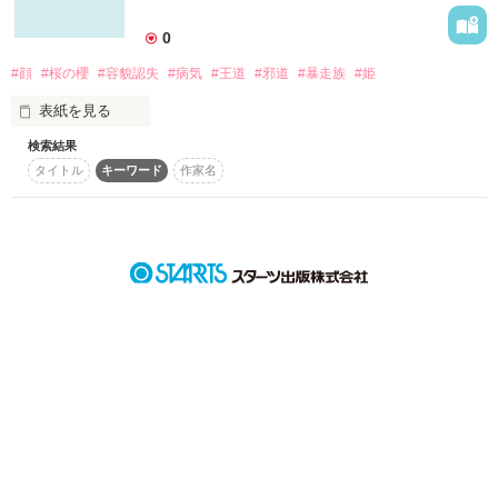
詳しく検索
0
検索対象
#顔
#桜の櫻
#容貌認失
#病気
#王道
#邪道
#暴走族
#姫
タイトル
キーワード
作家名
表紙コメント
表紙を見る
あらすじ
検索結果
タイトル
キーワード
作家名
ジャンル
感想
ステータス
全て
完結
更新中
私と青春を過ごした彼ら

作品の長さ
長編
中編
短編
作品の長さについて
大切な仲間だけど顔が分からない

コンテスト
超短編！フェチから始まる溺愛コンテスト