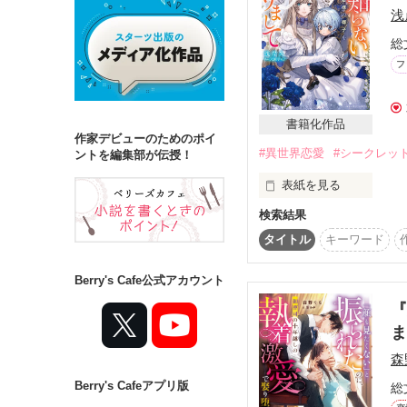
浅
総
詳しく検索
フ
検索対象
タイトル
キ
書籍化作品
作家デビューのためのポイ
#異世界恋愛
#シークレッ
ジャンル
ントを編集部が伝授！
表紙を見る
検索結果
どれだけ努力しても父に
悪意ある噂で悪女と呼
タイトル
キーワード
ステータス
顔も知らない『引きこ
全て
完結
Berry's Cafe公式アカウント
軟禁同然で過ごしていた
『
作品の長さ
せめて、お世話になっ
長編
中編
決死の覚悟で脱走した
自分の正体を隠したまま
森
Berry's Cafeアプリ版
コンテスト
総