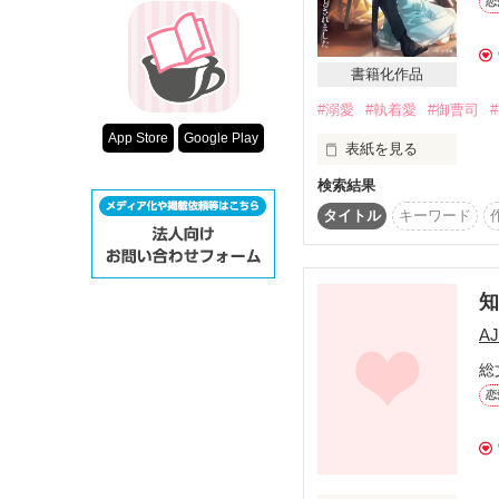
――居場所をなくしたカ
恋
超短編！フェチ
勘当同然で家を追われ、
スターツ出版小
しかし、すでに彼の子を
書籍化作品
そして産まれた子ラピ
その他の条件
「この子、髪の色がセオ
#溺愛
#執着愛
#御曹司
動画あり
どうやらセオも、本当
App Store
Google Play
表紙を見る
検索結果
「これからは君に一切
そして三年後。

彼の交換条件は、甘美な
どうやらこの港町に、
タイトル
キーワード
永井紗月（２８）　IT
カティアはその国王こ
大須賀航生（２８）　
｡*⑅୨୧ ┈┈ ２０２６年７
AJ
ブラック企業に勤務し
ベリーズファンタジー様
総
彼に心を許した紗月は
恋
しかし、翌朝紗月は彼の
｡*⑅୨୧┈┈┈┈┈┈┈┈
彼こそ紗月が十年前に
ショックを受ける紗月
さらにはプロポーズ、