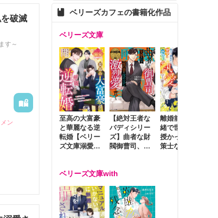
ベリーズカフェの書籍化作品
私を破滅
ベリーズ文庫
ます～
至高の大富豪
離婚前夜に内
冷
【絶対王者な
ケメン
と華麗なる逆
緒で世継ぎを
や
バディシリー
転婚【ベリー
授かったら～
生
ズ】曲者な財
ズ文庫溺愛ア
策士な御曹司
を
閥御曹司、笑
ンソロジー】
はママとベビ
～
顔の圧で契約
ーを執愛で守
つ
妻を攻め立て
ベリーズ文庫with
り離さない～
様
激烈愛で貫く
し
歩みます