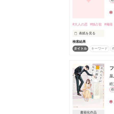
恋
新人研修の頃から彼女
す。

失恋から始まる、甘く
#大人の恋
#独占欲
#俺様
けれどこれは、逃げ場の
表紙を見る
2026.4.17　本編完結
検索結果
いつもの帰り道。

タイトル
キーワード
2026.4.19～　番外編
※本編読了後にぜひご覧
いつもと違うのは

私とあなたの距離かもし
2026.4.28　編集部
フ
でも、ちょっとだけ

˙˳⋆𓈒𓏸˙˳⋆ ˙˳⋆ 𓈒𓏸˙˳⋆˙˳⋆𓈒𓏸˙˳
皐
あなたの『心』の中を覗
総
ひめか様

垣間見える『独占欲』の
すーよ様

恋
ドキドキしちゃう私は

感想ノート、レビュー、
とても嬉しいです✨そし
彼をもっと意識してしま
˙˳⋆𓈒𓏸˙˳⋆ ˙˳⋆ 𓈒𓏸˙˳⋆˙˳⋆𓈒𓏸˙˳
書籍化作品