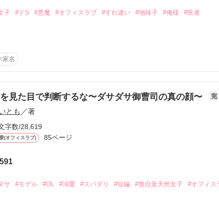
とうございます！

女子
#ドS
#悪魔
#オフィスラブ
#すれ違い
#地味子
#俺様
#医者
！

しました！

のおかげです。

:+((*´艸`))+:｡！！

★

作家名
す。

イドだ」

出来事はすべて架空のものです。

使用して制作しています。
作品を読む
★

人を見た目で判断するな〜ダサダサ御曹司の真の顔〜
完


いとも
／著
作品を読む
文字数/28,619
書いている

85ページ
愛(オフィスラブ)
理



591


ダサ
#モデル
#OL
#溺愛
#スパダリ
#短編
#無自覚天然女子
#オフィス


幸せだ〜！
