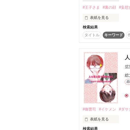
＊感想やいいね、ありが
#王子さま
#裏の顔
#妄想
いつも励みになります！
そして、ランキング入り
表紙を見る
27.4.9～27.8.6

お読みくださった皆さま
本当にありがとうございます｡
検索結果
☆★☆★☆★☆★☆★☆
タイトル
キーワード
※本作はフィクションで
「俺が王子で、お前がメ
登場する人物・団体・
※表紙イラストはAIを
☆★☆★☆★☆★☆★☆
妄想大好きオフィス女子
せ
☆藤嶋楓☆

（ふじしまかえで）

総
今日も楽しく妄想小説を
恋
リアルは苦手、私には無
なるべく人とは関わらず
同僚たちをモデルにした
妄想小説を執筆し

#御曹司
#イケメン
#ダサ
SNSにアップする日々だ
表紙を見る
妄想世界は、安心安全で
検索結果