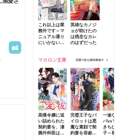
に溺愛さ
これ以上は業
英雄なカノジ
務外です～マ
ョが助けたの
ニュアル通り
は残念なカレ
にいかない彼
のはずだった
に無難な日々
を崩されて～
マカロン文庫
下
恋愛小説を随時募集中
。

高慢令嬢に追
完璧王子なパ
一途な社長パ
執
い詰められた
イロットは悪
パvsママ大好
士
契約妻を、凄
魔な素顔で契
きちびっこ息
偽
腕外科医はこ
約妻を容赦な
子～私を捨て
情
の手で愛し抜
く激愛する
たはずの元夫
堕