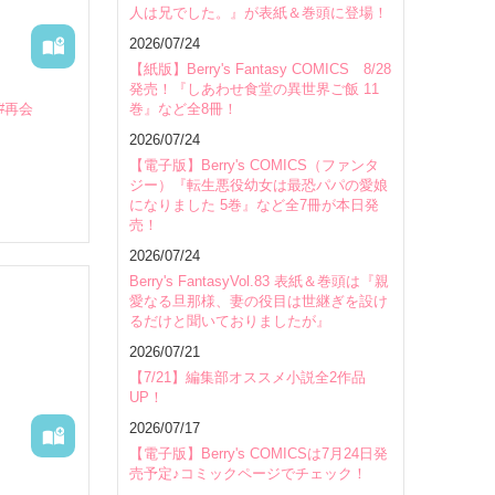
人は兄でした。』が表紙＆巻頭に登場！
会場
2026/07/24
【紙版】Berry's Fantasy COMICS 8/28
発売！『しあわせ食堂の異世界ご飯 11
#再会
巻』など全8冊！
2026/07/24
【電子版】Berry's COMICS（ファンタ
ジー）『転生悪役幼女は最恐パパの愛娘


になりました 5巻』など全7冊が本日発
売！
2026/07/24
Berry's FantasyVol.83 表紙＆巻頭は『親
愛なる旦那様、妻の役目は世継ぎを設け
るだけと聞いておりましたが』
2026/07/21
【7/21】編集部オススメ小説全2作品
UP！
らだ。

2026/07/17
【電子版】Berry's COMICSは7月24日発
る。

売予定♪コミックページでチェック！