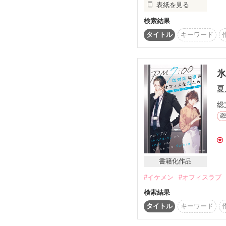
表紙を見る
「紗月、俺は君が思って
検索結果
知らなかった僕の顔
最悪の別れは最高のハッ
タイトル
キーワード
2026.3.29 掲載開始　3.
ベリーズ文庫より５月
ご了承くださいませ。

夏
総
恋
書籍化作品
#イケメン
#オフィスラブ
検索結果
タイトル
キーワード