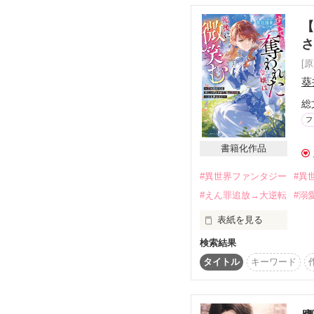
【
[
葵
総
フ
書籍化作品
#異世界ファンタジー
#異
#えん罪追放→大逆転
#溺
表紙を見る
検索結果
✼••┈┈┈┈••✼••┈┈┈┈••✼

2026年4月5日スター
タイトル
キーワード
『すべてを奪われた令
～』として発売。

書籍は一から全て書き直