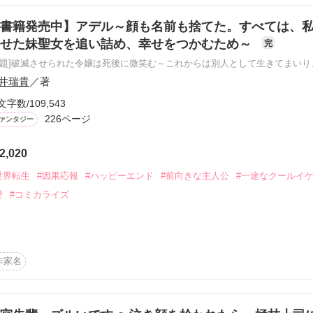
書籍発売中】アデル～顔も名前も捨てた。すべては、
させた妹聖女を追い詰め、幸せをつかむため～
完
原題]破滅させられた令嬢は死後に微笑む～これからは別人として生きてまいり
井瑞貴
／著
文字数/109,543
226ページ
ァンタジー
2,020
世界転生
#因果応報
#ハッピーエンド
#前向きな主人公
#一途なクールイ
愛
#コミカライズ
ツ出版ベリーズファンタジー様より

作家名
嬢は死後に微笑む～力も婚約者も差し上げますので、私は自由な人生を
し、
