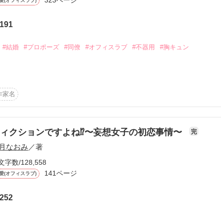
愛(オフィスラブ)
を見ていた男の本音と、居場所を失った女の子の心が、少しずつ近づい
191
てズルい無自覚溺愛のオフィスラブ。

#結婚
#プロポーズ
#同僚
#オフィスラブ
#不器用
#胸キュン
ない恋を、ふたりで“帰る場所”に変えていく物語です。

しました。

作家名
(作品番号1780186)を更新中です✨

ください。

れない。

オススメ作品に選んでいただきました🍀

ィクションですよね⁉︎〜妄想女子の初恋事情〜
完
⋆ ˙˳⋆ 𓈒𓏸˙˳⋆

月なおみ
／著
いてみたい。

文字数/128,558
欠片に

141ページ
愛(オフィスラブ)
ありがとうございます！

て励みになりますっ！

う。

252
⋆ ˙˳⋆ 𓈒𓏸˙˳⋆
