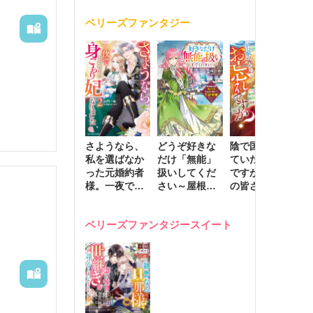
ていきま
く
が息子に負け
ベリーズファンタジー
じと溺愛して
きます～
さようなら、
どうぞ好きな
陰で国を支え
転
私を選ばなか
だけ「無能」
ていたのは私
と
った元婚約者
扱いしてくだ
ですが、王家
っ
様。一夜で大
さい～屋根裏
の皆さんお忘
国
国君主の身ご
部屋の本の
れですか？～
に
もり妃になり
虫、実は国を
追放された隠
不
ベリーズファンタジースイート
ました２
動かす万能令
れ才女の辺境
保
嬢でした～
スローライフ
で
計画～
能
し