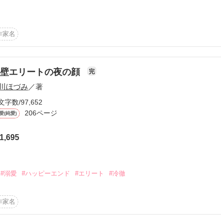
るよりかなり重い男だよ」

ピーエンドへ

作家名
30 完結

作品を読む
に発売される作品の手直し前の内容となります。

氷壁エリートの夜の顔
完
川ほづみ
／著
文字数/97,652
206ページ
愛(純愛)
1,695
作品を読む
#溺愛
#ハッピーエンド
#エリート
#冷徹
作家名