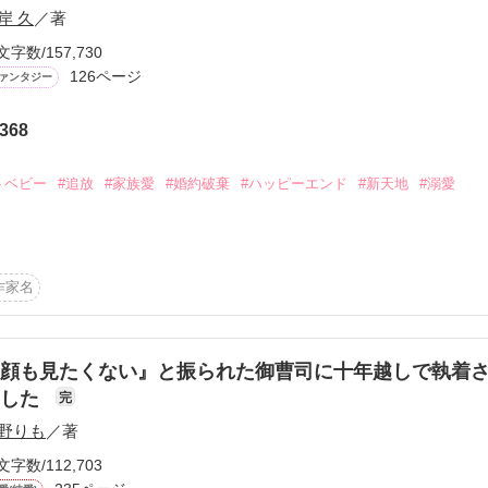
岸 久
／著
文字数/157,730
126ページ
ァンタジー
368
ーワード
作家名
表紙コメント
あらすじ
トベビー
#追放
#家族愛
#婚約破棄
#ハッピーエンド
#新天地
#溺愛
感想
認められず、

ばれ嘲笑されていた侯爵令嬢カティア。

作家名
もり王太子』との望まぬ結婚も間近になり、

更新中
。

顔も見たくない』と振られた御曹司に十年越しで執着
た人たちに挨拶だけでもしたい。

ました
完
短編
先、似た境遇の青年セオと出会い、

作品の長さにつ
一夜をともにしてしまい――

野りも
／著
文字数/112,703