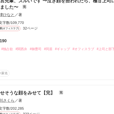
宮先輩、ズルいです 〜泣き顔を拾われたら、極甘上司
ードや新キャラが絡むイベント、

れました〜
完
を書き下ろしました。

津ひなと
／著
が人生を取り戻していく、逆転ロマンスファンタジー。

文字数/109,770
たします！

32ページ
愛(オフィスラブ)
稿前のもののため、書籍とは内容が異なります。

190
#独占欲
#関西弁
#御曹司
#同居
#ギャップ
#オフィスラブ
#上司と部
ない。

るのは、ごめんだ。

』になり、

なとです。

！

作家名
フラれ、さらに隣家の火事で帰る場所まで失ったOL・堀川葵。

女を拾ったのは、関西支社から異動してきたイケメン主任・鷹宮璋でした
幸せそうな顔をみせて【完】
完
作品を読む
川さくら
／著
ずが、鍵まで渡されて始まる訳あり同居生活。

文字数/202,285
オフモードでは甘くて不器用な関西弁男子。

323ページ