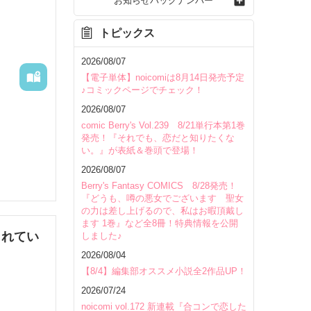
お知らせバックナンバー
トピックス
2026/08/07
【電子単体】noicomiは8月14日発売予定
♪コミックページでチェック！
2026/08/07
comic Berry's Vol.239 8/21単行本第1巻
発売！『それでも、恋だと知りたくな
い。』が表紙＆巻頭で登場！
2026/08/07
Berry's Fantasy COMICS 8/28発売！
『どうも、噂の悪女でございます 聖女
の力は差し上げるので、私はお暇頂戴し
ます 1巻』など全8冊！特典情報を公開
されてい
しました♪
2026/08/04
いて
【8/4】編集部オススメ小説全2作品UP！
2026/07/24
noicomi vol.172 新連載『合コンで恋した