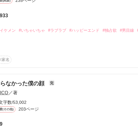
235ページ
ティアは、

愛(純愛)
から始まる溺愛コンテスト
遠い港町へ辿り着く。

説投稿サイト合同企画「1話からの長編大賞」ベリーズカフェ
授かっていた。

933
スを見て、カティアは驚愕する。

とも違う……？」

#イケメン
#いちゃいちゃ
#ラブラブ
#ハッピーエンド
#独占欲
#男目線
コミックあり
の身分と姿を隠していたようで。

辛い思いをさせない。……だから、君が欲しい。俺を受け入れてほしい」
誘惑だった。

新国王陛下がやって来るという。

作家名
企業　経理部勤務

そが、ラピスの父親だと知って――？

国内屈指の化学メーカーの御曹司

知らなかった僕の顔
完
月５日 ┈┈ ୨୧⑅*｡

ICO
／著
疲弊していた紗月が出会ったのは、端整な容姿の男性の大須賀航生。

より刊行予定です

文字数/53,002
酔った勢いで彼と一夜を明かす。

203ページ
愛(その他)
正体を知り驚愕する。

┈┈┈┈┈┈୨୧⑅*｡
『顔も見たくない』と言われ、最悪の別れ方をした初恋の同級生だったか
9
に構わず航生は「俺は君にずっと会いたかったんだ」と、距離を詰めてく
作品を読む
過保護なほどに甘やかれる日々が始まるが……
