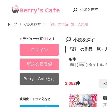
小説を探す
トップ
小説を探す
「顔」の作品一覧・人気順
デビュー作家
436
人！
小説を探す
「顔」の作品一覧・
ログイン
条件
新規会員登録
顔 |
タイトル, 
対象
Berry's Cafeとは
検索ワード
2,052
件
映画化・ドラマ化など
[