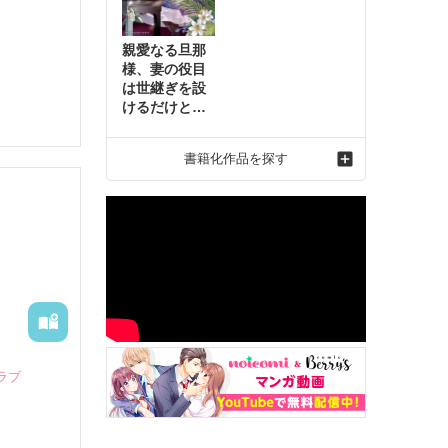
親愛なる旦那
様、妻の役目
は世継ぎを設
けるだけと聞
いておりまし
たが～虐げら
書籍化作品を探す
れ才女の幸せ
な結婚～2
ラブ