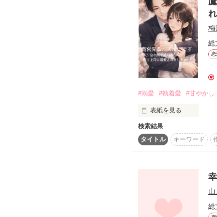
鷹
WEBにはない新エピソ
本編から数年後の後日談
梅
すべてを奪われた令嬢
総
どうぞよろしくお願いい
恋
※こちらのWEB版は改
✼••┈┈┈┈••✼••┈┈┈┈••✼

#溺愛
#執着愛
#甘やかし
もう2度と泣き寝入りし
踏みつけられたまま終わ
表紙を見る
検索結果
追放された令嬢が『別人
お久しぶりです。梅津ひ
悪を追い詰め幸せになる
タイトル
キーワード
電話一本で遠距離彼氏に
路地裏で泣き崩れた彼
「放っとかれへん」

山
失恋の“応急処置”のは
総
仕事では冷静な上司、