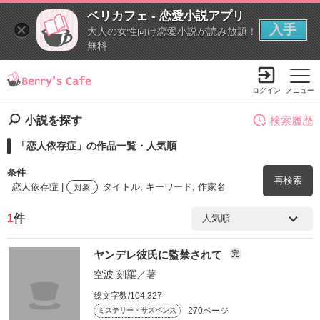
ベリカフェ - 恋愛小説アプリ
入手
大人の女性向け恋愛小説が読み放題！
無料
ログイン
メニュー
小説を探す
検索履歴
「恋人依存症」の作品一覧・人気順
条件
再検索
恋人依存症 |
タイトル, キーワード, 作家名
対象
1
件
検索ワード
ヤンデレ彼氏に監禁されて
完
を含む
空波 刻羅
／著
総文字数/104,327
を除く
270ページ
ミステリー・サスペンス