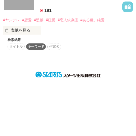
詳しく検索
181
検索対象
#ヤンデレ
#恋愛
#監禁
#狂愛
#恋人依存症
#ある種、純愛
タイトル
キーワード
作家名
表紙コメント
表紙を見る
あらすじ
検索結果
大学二年の冬のこと 

タイトル
キーワード
作家名
ジャンル
｢久しぶり。いやぁ、脱獄するのに苦労したよ｣ 

感想
爽やかに語る囚人

ステータス
全て
完結
更新中
作品の長さ
長編
中編
短編
｢君に会うために、俺、頑張ったんだよ。

作品の長さについて
ああ、もう離さない｣

コンテスト
彼が、帰ってきた 

超短編！フェチから始まる溺愛コンテスト