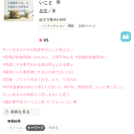
いこと
完
を除く
友世
／著
詳しく検索
総文字数/84,888
242ページ
ノンフィクション・実話
検索対象
タイトル
キーワード
作家名
表紙コメント
65
あらすじ
#いじめる人のがお気楽幸せにしか見えない
#恐喝詐欺無理強いされると、人間不信なる
#恐喝詐欺無理強い
ジャンル
#馬鹿にする事言われる側は死もよぎる事が
#最初からの事馬鹿にする人の前で泣いた日
感想
#恐喝 プリクラ代全て出せ、けち、て言われ
#97年度夏休み終わり夜1人で泣いた
#97年。登校拒否したいと母に言った
ステータス
全て
完結
更新中
#いじめる人の母親なら悲しまないと思う
#蔑む事平気でいう人に気づいてもらいたい事
作品の長さ
長編
中編
短編
表紙を見る
作品の長さについて
検索結果
小中高生と大学生または専門学校の学生さんにも知ってもらい
タイトル
キーワード
作家名
たいこと。

コンテスト