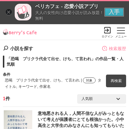
ベリカフェ - 恋愛小説アプリ
入手
大人の女性向け恋愛小説が読み放題！
無料
ログイン
メニュー
小説を探す
検索履歴
「恐喝 プリクラ代全て出せ、けち、て言われ」の作品一覧・人
気順
条件
恐喝 プリクラ代全て出せ、けち、て言われ |
タ
対象
再検索
イトル, キーワード, 作家名
1
件
検索ワード
意地悪される人，人間不信な人がみっともな
を含む
いて考えが保護者にとても根強かった。小中
高生と大学生のみなさんにも知ってもらいた