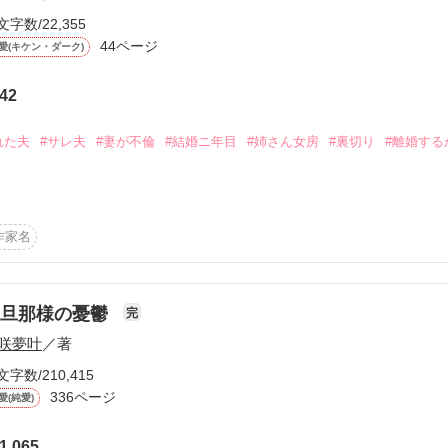
文字数/22,355
44ページ
愛(キケン・ダーク)
42
ーワード
作家名
表紙コメント
あらすじ
れた夫
#サレ夫
#妻が不倫
#結婚ニ年目
#姉さん女房
#裏切り
#離婚する
感想
作家名
たち。僕は妻のことが大好きなんだ。

くて、暖かくて、何一つ文句のない妻なんだ。

更新中
れからもずっと夫婦でいれると思っていた。

若旦那様の憂鬱
完
咲夢叶
／著
短編
文字数/210,415
作品の長さにつ
336ページ
愛(純愛)
織（りお）？」

1,065