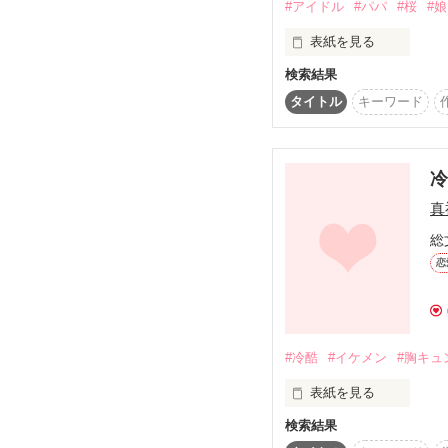
#アイドル
#パパ
#桜
#娘
結婚とは何か、夫婦とは
表紙を見る
その先の幸せとは…？

検索結果
人気アイドルグループ

『Ｚ』のリーダー、

タイトル
キーワード
♪デビューありがとうご
     na28na様　★5 

雨宮 奈桜（あまみや な
今後の励みになります
真
彼には誰にも言えないヒ
総
恋
彼はアイドルで―

#冷酷
#イケメン
#胸キュ
カワイイ女の子の

表紙を見る
検索結果