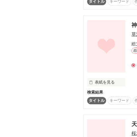
「触んな」

タイトル
キーワード
パパだったのです♪

「近付くな」

「しゃべるな」

ヾ(≧∇≦*)〃 

草
あげくの果てには

総
恋
「見るな」？！

奈桜はこの重大なヒミツ
付き合いだしてすぐ

守りたいものは何？

冷酷になった

表紙を見る
検索結果
私の彼氏。

誰もが悩みを抱えるこん
大切なものは何ですか？
タイトル
キーワード
神様だって憂鬱になって
私達、

さて、神様を憂鬱にする
2011年4月21.22日付け

付き合ってるんだよね？
天
ジャンル別ランキング

桜
☆２位☆
