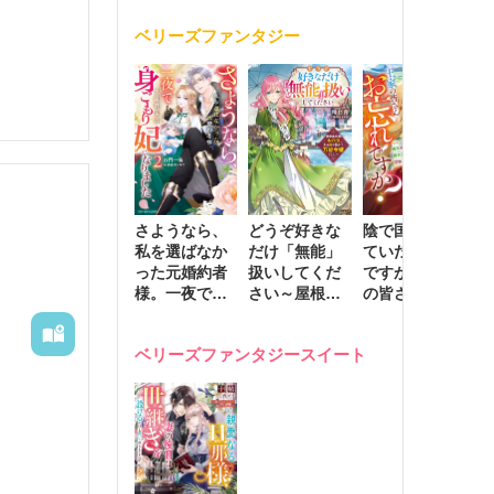
く
が息子に負け
ベリーズファンタジー
じと溺愛して
きます～
さようなら、
どうぞ好きな
陰で国を支え
転
私を選ばなか
だけ「無能」
ていたのは私
と
った元婚約者
扱いしてくだ
ですが、王家
っ
様。一夜で大
さい～屋根裏
の皆さんお忘
国
国君主の身ご
部屋の本の
れですか？～
に
もり妃になり
虫、実は国を
追放された隠
不
ベリーズファンタジースイート
ました２
動かす万能令
れ才女の辺境
保
嬢でした～
スローライフ
で
計画～
能
し