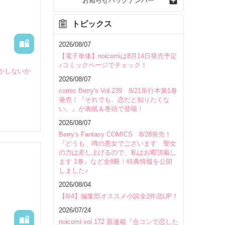
お知らせバックナンバー
トピックス
2026/08/07
【電子単体】noicomiは8月14日発売予定
♪コミックページでチェック！
かしないか
2026/08/07
comic Berry's Vol.239 8/21単行本第1巻
発売！『それでも、恋だと知りたくな
い。』が表紙＆巻頭で登場！
2026/08/07
Berry's Fantasy COMICS 8/28発売！
『どうも、噂の悪女でございます 聖女
の力は差し上げるので、私はお暇頂戴し
ます 1巻』など全8冊！特典情報を公開
しました♪
2026/08/04
いて
【8/4】編集部オススメ小説全2作品UP！
2026/07/24
noicomi vol.172 新連載『合コンで恋した