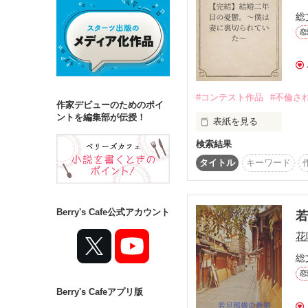
総
恋
詳しく検索
検索対象
タイトル
キ
#コンテスト作品
#不倫さ
作家デビューのためのポイ
ジャンル
ントを編集部が伝授！
表紙を見る
検索結果
タイトル
キーワード
　結婚して二年目の僕
ステータス
　妻は可愛くて、優し
全て
完結
　だから僕たちは、こ
Berry's Cafe公式アカウント
作品の長さ
花
　それなのにーーー。

長編
中編
総
恋
「何、やってんの……里
Berry's Cafeアプリ版
コンテスト