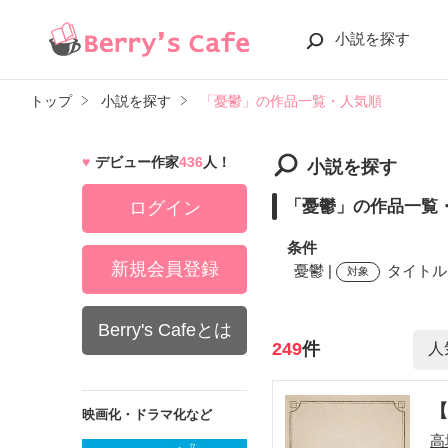
小説を探す
トップ
小説を探す
「憂鬱」の作品一覧・人気順
デビュー作家
436
人！
小説を探す
「憂鬱」の作品一覧
ログイン
条件
新規会員登録
憂鬱 |
タイトル,
対象
Berry's Cafeとは
検索ワード
249
件
映画化・ドラマ化など
高