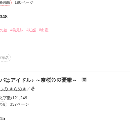
190ページ
愛(純愛)
』

作品を読む
348
！

歳の差
#義兄妹
#妊娠
#出産
旅館』

作家名
ゅうせい）30歳

作品を読む
作品を読む
パはアイドル♪ ～奈桜ｸﾝの憂鬱～
完
な）23歳

つの きらめき
／著
三年後のお話し。

文字数/121,249
337ページ
の他
き始めた花と、

グ会社を設立して社長として働き始めた柊生は、忙しい毎日を送っていた
15
まらない柊生と、
