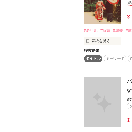
恋
『俺と、付き合ってる

Berry's Cafe　

振りして欲しいんだけど
5/22-28週間ランキング

恋愛（中・短編）第1位

+:-:+:-:+:-:+:-:+

ありがとうございました
#若旦那
#新婚
#溺愛
#
表紙を見る
それは

★↓★↓★↓★

見目麗しき王子との

検索結果
温泉街の老舗旅館『一橋
タイトル
キーワード
若旦那　一橋　柊生

　　　（ひとつばし　し
義妹　　一橋　花

パ
　　　（ひとつばし　は
な
『若旦那様の憂鬱』から
総
そ
夢だった保育士として働
新たにコンサルティン
相変わらず花の溺愛が止
頑張り屋の花。
