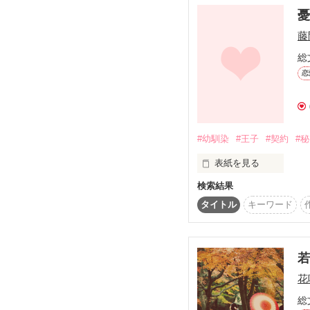
遠藤　珠子

ヒーロー

公爵家御曹司　一条流星
えんどう　たまこ

藤
ryusei

26才

×

総
ヒロイン

(株)イケダ　営業部勤務
恋
男爵令嬢　涼風小百合

sayuri

★　★　★　★　★

♥･*:.｡ ｡.:*･ﾟ♡･*:.｡ ｡.:*･ﾟ♥
遠藤　洋介

#幼馴染
#王子
#契約
#
ある日、優子は

えんどう　ようすけ

ファンタジー小説の中に
表紙を見る
29歳

憑依したのはなぜか

検索結果
(株)イケダ　営業部長

優子が大嫌いなはずの悪
15年分の恋を見失った

タイトル
キーワード
あたしの前に

このままでは

現れたのは

□ ■ □ ■ □ ■ □ ■ □

破滅の人生まっしぐら

意地悪で

レビューありがとうござ
なにがなんでも

どこか謎めいた

婚約破棄させていただき
花
男だった

総
+:-:+:-:+:-:+:-:+
