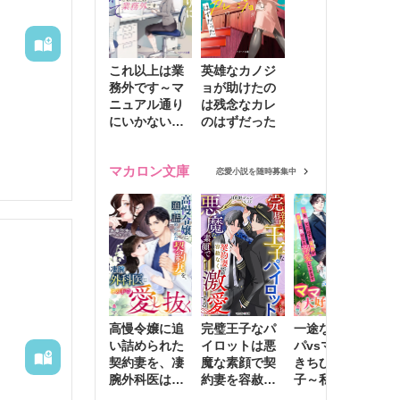
これ以上は業
英雄なカノジ
務外です～マ
ョが助けたの
ニュアル通り
は残念なカレ
にいかない彼
のはずだった
に無難な日々
を崩されて～
マカロン文庫
恋愛小説を随時募集中
高慢令嬢に追
完璧王子なパ
一途な社長パ
執
。

い詰められた
イロットは悪
パvsママ大好
士
契約妻を、凄
魔な素顔で契
きちびっこ息
偽
腕外科医はこ
約妻を容赦な
子～私を捨て
情
の手で愛し抜
く激愛する
たはずの元夫
堕