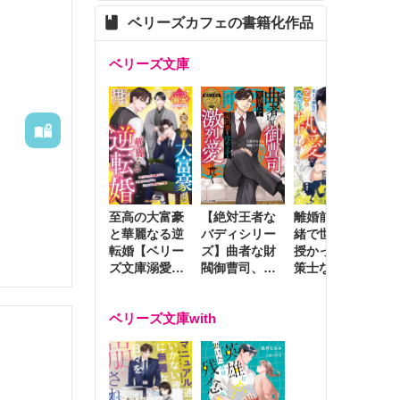
ベリーズカフェの書籍化作品
ベリーズ文庫
至高の大富豪
離婚前夜に内
冷
【絶対王者な
と華麗なる逆
緒で世継ぎを
や
バディシリー
転婚【ベリー
授かったら～
生
ズ】曲者な財
ズ文庫溺愛ア
策士な御曹司
を
閥御曹司、笑
ンソロジー】
はママとベビ
～
顔の圧で契約
ーを執愛で守
つ
妻を攻め立て
ベリーズ文庫with
り離さない～
様
激烈愛で貫く
し