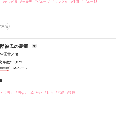
#テレビ局
#芸能界
#グループ
#シングル
#仲間
#ブルー13
何か。

作家名
ざいます♪

お）

。ありがとうございました。
冷酷彼氏の憂鬱
完
神優貴
／著
ミツが………

作品を読む
文字数/14,073
65ページ
愛(学園)
6
ン
#切甘
#切ない
#冷たい
#甘々
#恋愛
#学園