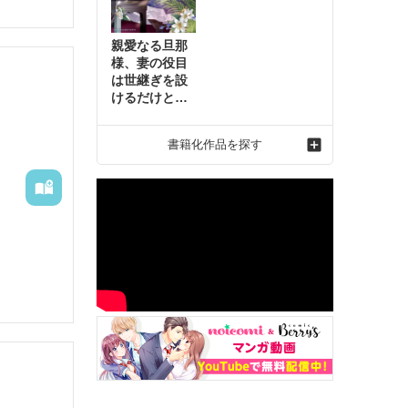
親愛なる旦那
様、妻の役目
は世継ぎを設
けるだけと聞
いておりまし
たが～虐げら
書籍化作品を探す
れ才女の幸せ
な結婚～2