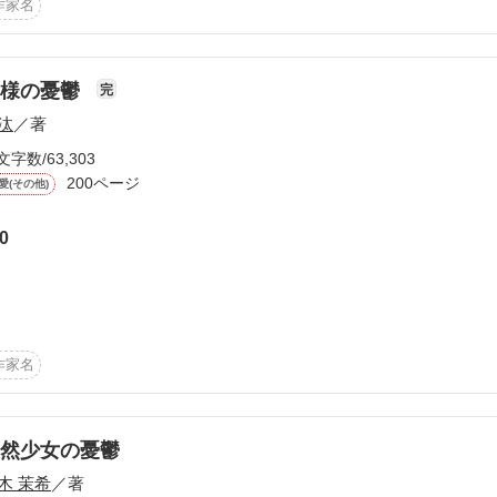
作家名
神様の憂鬱
完
汰
／著
文字数/63,303
200ページ
愛(その他)
を守り抜ける？

0
な世の中。



作家名
もおかしくない。

原因は……？



然少女の憂鬱
木 茉希
／著