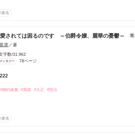
一方で…。



作家名
ざいます♪

をしたい

溺愛されては困るのです ～伯爵令嬢、麗華の憂鬱～
完
作品を読む
亜凛
／著
(o^^o)

人が欲しい

文字数/31,962
！

78ページ
ァンタジー
222
作品を読む
#婚約破棄
#異能
#大正
#明治
た

？

作家名