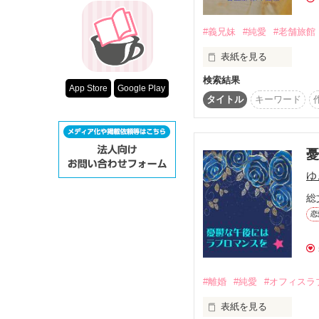
超短編！フェチ
「えっ、大輝……！？」
スターツ出版小
#義兄妹
#純愛
#老舗旅館
表紙を見る
その他の条件
　ーーー妻の里織は、俺
検索結果
動画あり
App Store
Google Play
　妻は俺たちが寝てい
温泉街の老舗旅館『一橋
タイトル
キーワード
若旦那　一橋　柊生

　　　（ひとつばし　し
義妹　　一橋　花

短編コンテスト作品【不
　　　（ひとつばし　は
ゆ
総
今回はサレ夫目線でお送
始めて彼に会ったのは1
恋
一目惚れした彼が義兄に
妻の不倫は、許すべきか
好きだという気持ちをひ
夫婦とは何か、愛とは何
妹になろうと決心したの
#離婚
#純愛
#オフィスラ
この物語に秘められた真
拗れにこじれた花の片想
表紙を見る
なかなか消える事も無く