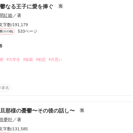
憂鬱なる王子に愛を捧ぐ
完


間紅姫
／著
文字数/191,179


533ページ
愛(その他)
6


秘密
#大学生
#仮面
#初恋
#片思い
入りこんでしまった

役令嬢、荒鬼麗華

作家名
いました

若旦那様の憂鬱〜その後の話し〜
完
ます！

咲夢叶
／著
文字数/131,585