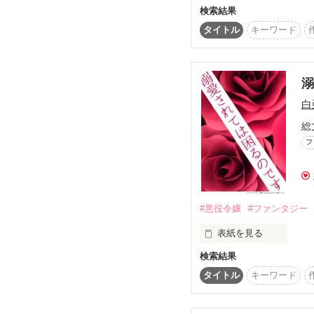
積もり積もって辛くなる
検索結果
若すぎた結婚に失敗した
2022/6/9　完結

タイトル
キーワード
だから

♪レビューありがとうご
今度こそは素敵な出会い
★   チャマ　様

★   永遠　様

白
⭐︎５　ありがとうございます
私を本気で愛してくれる
総
とても嬉しいです。

そして励みになります！
フ
誰かを本気で愛したい

なのに、

#悪役令嬢
#ファンタジー
そんな私の前に再び現れ
表紙を見る
離婚した夫が私の上司に
検索結果
悪役令嬢

伯爵令嬢　荒鬼麗華

タイトル
キーワード
（優子）

★　★　★　★　★

reika

×
