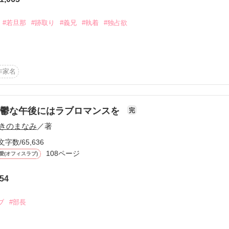
から始まる溺愛コンテスト


説投稿サイト合同企画「1話からの長編大賞」ベリーズカフェ
#若旦那
#跡取り
#義兄
#執着
#独占欲
がいない間に不倫していた。

コミックあり
る寝室に、別の男を連れこんでいたんだ。

旅館』

作家名
ゅうせい）27歳

憂鬱な午後にはラブロマンスを
完
倫】参加作品、第二弾。

な）20歳

きのまなみ
／著
文字数/65,636
りします。

0歳の時、

108ページ
愛(オフィスラブ)
なったのは15歳の夏。

？それとも……。

54
たすら隠し、

か、セックスとは何か。

に…。

ブ
#部長
実とは……。

いは、

、
