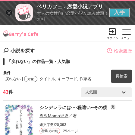
ベリカフェ - 恋愛小説アプリ
入手
大人の女性向け恋愛小説が読み放題！
無料
ログイン
メニュー
小説を探す
検索履歴
「戻れない」の作品一覧・人気順
条件
再検索
戻れない |
タイトル, キーワード, 作家名
対象
43
件
検索ワード
シンデレラには····程遠い••その後
完
を含む
※※Mamo※※
／著
総文字数/20,393
を除く
29ページ
恋愛(その他)