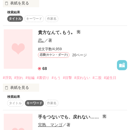
表紙を見る
スターツ出版小説投稿サイト合同企画「1話からの長編大
賞」ベリーズカフェ会場
検索結果
続編を書いて見ました。

タイトル
キーワード
作家名
『イケメンになりたい！』

その他の条件
動画あり
コミックあり
（男子じゃなくて女子に人気になりたい...）

甘いものは、苦手ですので

貴方なんて､もう｡
完
時間がかかるかもしれません。

そんなこんなで始めた男装生活──

恋｡
／著
思ったよりも好評で！？

総文字数/4,959
20ページ
恋愛(キケン・ダーク)
作品を読む
・もしかして私、男装似合うのでは？

※似合います。

68
・モテてているのでは？

#浮気
#別れ
#短編
#裏切り
#もう
#目撃
#戻れない
#二股
#誕生日
※モテます。

表紙を見る
でも、女子に人気！なんて通り越してハーレム状態！

検索結果
タイトル
キーワード
作家名
もう後戻りはできない、このまま男として生きていくしか....

と思ったら──

手をつないでも、戻れない……
完
完熟 マンゴ
／著
今まで､愛し合った記憶も｡
