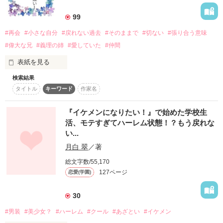
詳しく検索
99
検索対象
#再会
#小さな自分
#戻れない過去
#そのままで
#切ない
#張り合う意味
タイトル
キーワード
作家名
表紙コメント
#偉大な兄
#義理の姉
#愛していた
#仲間
あらすじ
表紙を見る
検索結果
「65作品目」

ジャンル
タイトル
キーワード
作家名
　完結致しました。

読んで頂けましたら

『イケメンになりたい！』で始めた学校生
感想
　嬉しい限りです。

活、モテすぎてハーレム状態！？もう戻れな
い...
ステータス
全て
完結
更新中
あわない、つまらないと

月白 翠
／著
思われましたら

直ぐに退出されて下さい。

作品の長さ
長編
中編
短編
総文字数/55,170
127ページ
恋愛(学園)
宜しくお願い致します。

作品の長さについて
※※Mamo※※で、ございました。

30
コンテスト
#男装
#美少女？
#ハーレム
#クール
#あざとい
#イケメン
超短編！フェチから始まる溺愛コンテスト
******　これより　******
