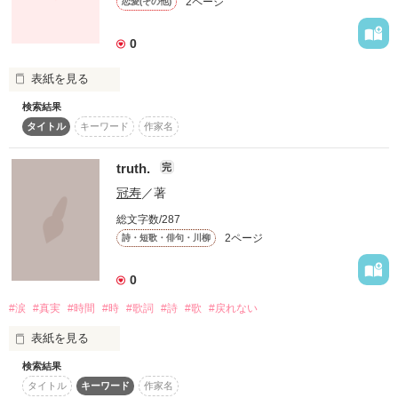
2ページ
恋愛(その他)
泉と伶の関係はもう元には戻れない…

0
表紙を見る
作品を読む
検索結果
戻れない過去～過去と現実と未来～
タイトル
キーワード
作家名
truth.
完
作品を読む
冠寿
／著
総文字数/287
2ページ
詩・短歌・俳句・川柳
0
#涙
#真実
#時間
#時
#歌詞
#詩
#歌
#戻れない
表紙を見る
検索結果
タイトル
キーワード
作家名