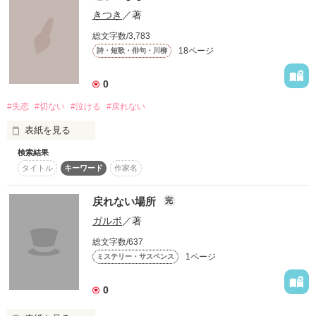
れない恋が始まってしまうのだか、結末は意外な報告へ進んで
きつき
／著
しまう。
総文字数/3,783
18ページ
詩・短歌・俳句・川柳
作品を読む
0
#失恋
#切ない
#泣ける
#戻れない
表紙を見る
検索結果
何年経っても忘れられない恋がある

タイトル
キーワード
作家名
かさぶたを剥がしたくなるように

傷つくだけだとわかっていても

思い出してまた泣いてしまう

戻れない場所
完
ガルボ
／著
それでも忘れたくない

総文字数/637
そういう夜に共感できる切ない気持ちです
1ページ
ミステリー・サスペンス
0
作品を読む