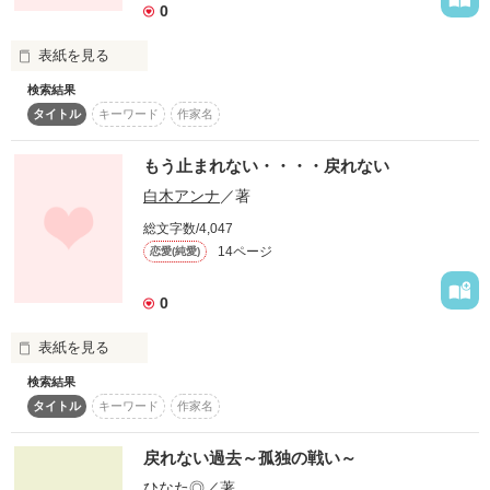
0
大好きな彼を、大切な彼を、

自分の手で手離してしまった。

作品を読む
表紙を見る
検索結果
もし、あの時間が戻ってくるなら

この話は

タイトル
キーワード
作家名
うちが高１の時に

体験した話しです。
もう止まれない・・・・戻れない
作品を読む
白木アンナ
／著
作品を読む
総文字数/4,047
14ページ
恋愛(純愛)
0
表紙を見る
検索結果
本気だった・・・全てが

タイトル
キーワード
作家名
戻れない過去～孤独の戦い～
誰がどう言おうと、もう関係ない

ひなた◎
／著