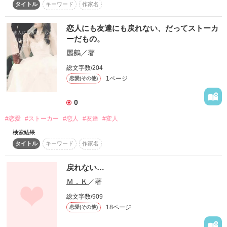
作品を読む
作品を読む
タイトル
キーワード
作家名
      大切な人を

     壊してしまった

恋人にも友達にも戻れない、だってストーカ
ーだもの。
         もう

麗鵺
／著
       戻れないよ             私は今でも

      後悔してるよ     もうあなたみたいな人にめぐり逢えないか
総文字数/204
もしれない

1ページ
恋愛(その他)
あなた以上に愛せる人は現れないかもしれない…子供だった

    大好きだった 

    大好きで苦しかった

0
#恋愛
#ストーカー
#恋人
#友達
#変人
検索結果
キャバクラ嬢

タイトル
キーワード
作家名
風俗店店長の

恋です

戻れない…
 初＊小説です 

Ｍ．Ｋ
／著
 一花の自伝です
総文字数/909
18ページ
恋愛(その他)
作品を読む