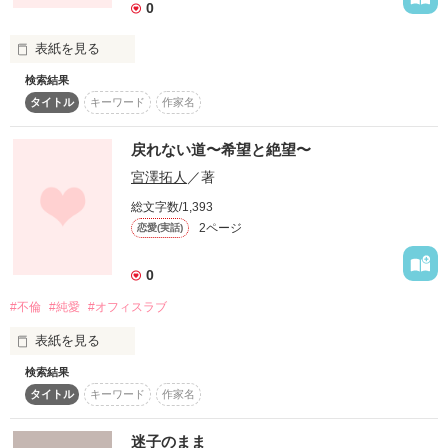
0
表紙を見る
検索結果
あの日初めて君と出会った…

タイトル
キーワード
作家名
『王子様』だと思った。試合中ずっと君の背中を探して…

やっとの思いで名前を見つけて→

友達にアドレス教えて貰った事から私達の仲は始まった！
戻れない道〜希望と絶望〜
宮澤拓人
／著
総文字数/1,393
作品を読む
2ページ
恋愛(実話)
0
#不倫
#純愛
#オフィスラブ
表紙を見る
検索結果
既婚者である「蓮」とシングルマザーの「愛」が病院に看護師
タイトル
キーワード
作家名
として同期入職をした。

最初は単なる同僚であった2人が、次第に恋愛に発展してしま
う。蓮は既婚者、愛は彼氏がいるシングルマザー。決して許さ
迷子のまま