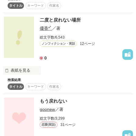
高村知代  ２８歳、独身女性

タイトル
キーワード
作家名
イベント企画部、主任

　分かっていても、頭と心は別々に動き出してしまう……

………彼氏いない歴３年。

二度と戻れない場所
＊2012.05.25

優香*ﾟ
／著
“お前ら、お似合いだったよな”

 Berry's Cafeの特集、

総文字数/6,543
『 二股・略奪・浮気…～奪い愛～』

　もう、戻れないと分かっているのに……

彼のことを思い出してしまった

12ページ
ノンフィクション・実話
に掲載させて頂きました！

心の奥に閉まってあったはずなのに

ファン様、読者様のおかげだと思っています。

　もう、戻れないと分かっていたから……

そして、この作品を目に止めて下さった編集部様にも心から感
0
彼の話題が出ただけで

謝を申し上げます。

私の頭は彼でいっぱいで

ありがとうございました。

　手をのばしてしまった……

彼と私の思い出でいっぱいで

表紙を見る
検索結果
　彼の手に……

大好きだったよ。

タイトル
キーワード
作家名
ふと、アルバムを開いた

今でも思い出すのは

いい思い出ばかり。

一枚の写真が、

幸せだったあの日から

もう戻れない
ヒラヒラと落ちてきた

まだ時間は止まったまま。

作品を読む
goonew
／著
非行‥レイプ‥etc

彼は満面の笑みで、私は苦笑い

道を踏み外してしまった

総文字数/3,299
波瀾万丈なあたしの

31ページ
恋愛(実話)
＿＿＿＿ありがとう、ばいばい

人生を書きました。
作品を読む