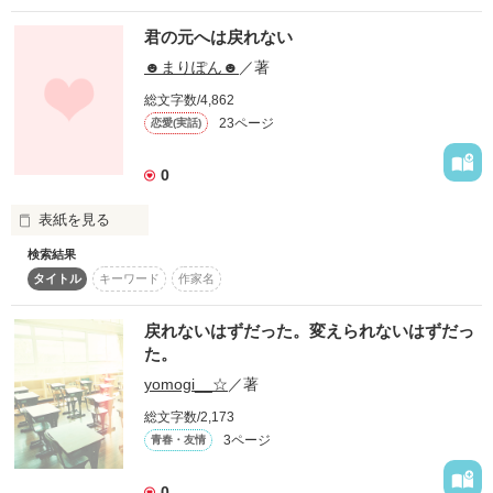
君の元へは戻れない
☻まりぽん☻
／著
頬を濡らすしずく

総文字数/4,862
23ページ
恋愛(実話)
冷たい風で

0
乾いてゆく

表紙を見る
検索結果
さよならを言ったのは君でした。

タイトル
キーワード
作家名
追いかけるのはいつも私の方です。

戻れないはずだった。変えられないはずだっ
だけどもう

た。
作品を読む
yomogi__☆
／著
君の元へはもどれない

総文字数/2,173
3ページ
青春・友情
0