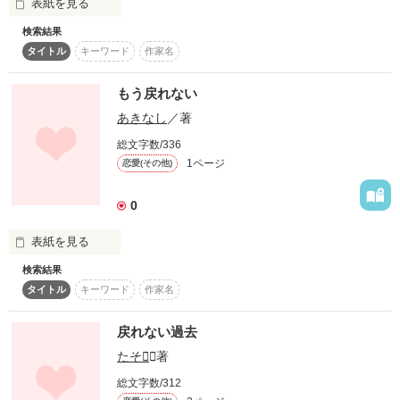
表紙を見る
検索結果
†短編ミステリィ†
タイトル
キーワード
作家名
もう戻れない
作品を読む
あきなし
／著
総文字数/336
1ページ
恋愛(その他)
0
表紙を見る
検索結果
いつも一緒だった泉と伶

タイトル
キーワード
作家名
泉は伶を奴隷としか思ってなかった

戻れない過去
でも伶は泉を好きな人としか見てなかった…

たそ
／著
いきなり伶に思いを告げられとまどう泉…

総文字数/312