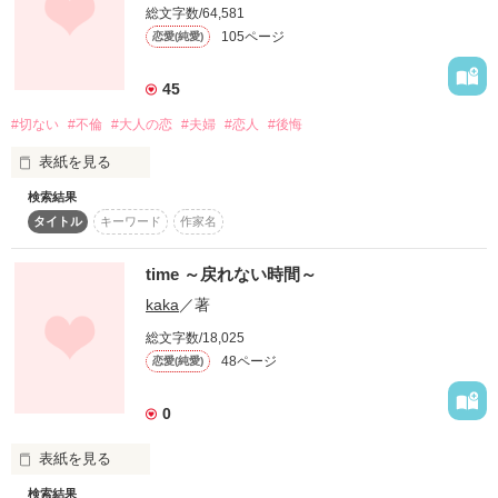
総文字数/64,581
『お前、隠せてないよ？』

全部｡

105ページ
恋愛(純愛)
『は？』

全部｡

45
『本当は女の子でしょ？』

白紙に戻そう｡

『へ？』

#切ない
#不倫
#大人の恋
#夫婦
#恋人
#後悔
表紙を見る
──『別れよ』

検索結果
予想とは裏腹に次々にバレていく男装...（しかもイケメン
タイトル
キーワード
作家名
　どうして、笑っているのだろう？

に！！！！）

あたしが初めて貴方を突き放して貴方は初めて泣いた｡

　私の目の前で一緒に笑っているのは……

不純な理由で始めた男装から、

time ～戻れない時間～
波瀾万丈な学校生活に変わっていく──

kaka
／著
　もう、ずっと前に別れた彼……

悔やめばいい｡

総文字数/18,025
48ページ
恋愛(純愛)
　大好きだった人……

二度目の浮気はもう……

作品を読む
0
　でも、やり直す事など出来ない人……

表紙を見る
笑って｢仲直り｣だなんて言えないよ｡

　好きでいる事も許されない人……

検索結果