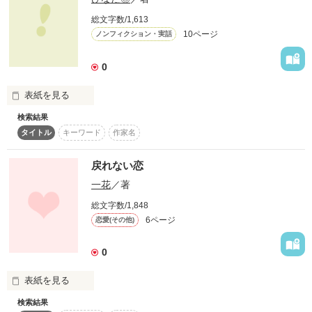
総文字数/1,613
10ページ
ノンフィクション・実話
もう止まることなんて

出来ない

0
表紙を見る
あなたに出会って後悔なんてしたことない

検索結果
タイトル
キーワード
作家名
これは実際に私が生きてきた

16年間の出来事です。

あなたが一番好き

戻れない恋
いじめ、家庭内暴力、離婚、不倫、レイプ、恋愛

一花
／著
数知れずの嫌だった日常…

総文字数/1,848
それが・・・許されない関係だとしても

6ページ
恋愛(その他)
初心者なので

文才もなくて恥ずかしいのですが

0
読んで少しでも共感していただけたら

もう・・・・戻れない
嬉しい限りです(´・ω・`)
表紙を見る
検索結果
       自分の手で
