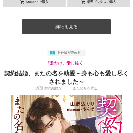
Amazonで購入
楽天ブックスで購入
詳細を見る
番外編が読める！
「君だけ、愛し抜く」
契約結婚、またの名を執愛～身も心も愛し尽く
されました～
[原題]契約結婚か またの名を脅迫