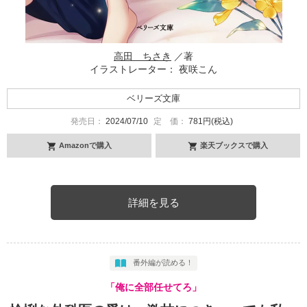
高田 ちさき
／著
イラストレーター： 夜咲こん
ベリーズ文庫
発売日：
2024/07/10
定 価：
781円(税込)
Amazonで購入
楽天ブックスで購入
詳細を見る
番外編が読める！
「俺に全部任せてろ」