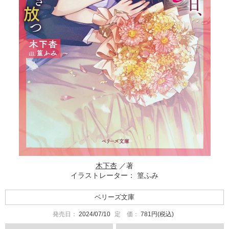
木下杏
／著
イラストレーター： 篁ふみ
ベリーズ文庫
発売日：
2024/07/10
定 価：
781円(税込)