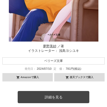
夢野美紗
／著
イラストレーター： 浅島ヨシユキ
ベリーズ文庫
発売日：
2024/07/10
定 価：
781円(税込)
Amazonで購入
楽天ブックスで購入
詳細を見る