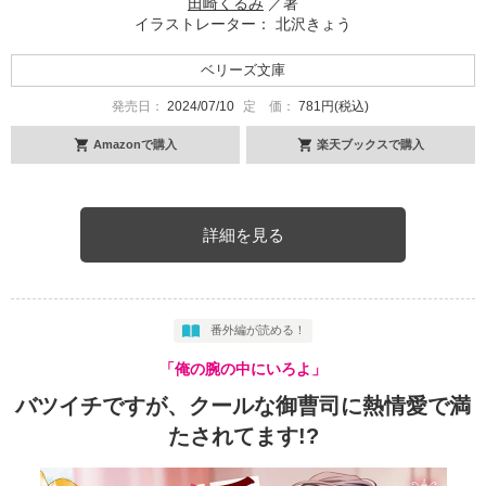
田崎くるみ
／著
イラストレーター： 北沢きょう
ベリーズ文庫
発売日：
2024/07/10
定 価：
781円(税込)
Amazonで購入
楽天ブックスで購入
詳細を見る
番外編が読める！
「俺の腕の中にいろよ」
バツイチですが、クールな御曹司に熱情愛で満
たされてます!?