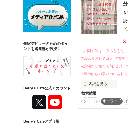
分
友
詳しく検索
総
検索対象
ノ
タイトル
キ
作家デビューのためのポイ
ジャンル
ントを編集部が伝授！
#人間不信は、みっともな
#2000年夏休み終わり旅立
#恐喝詐欺始まる前天に行
#最初からの事バカにされ
ステータス
表紙を見る
全て
完結
Berry's Cafe公式アカウント
検索結果
いまも、さいなまれてし
作品の長さ
ぶっちゃけいじめられる
タイトル
キーワード
人間不信なひとは、1番
長編
中編
同じ地球に、いじめる
なるのは必ず目に見えて
Berry's Cafeアプリ版
コンテスト