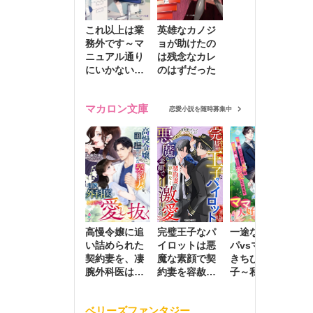
これ以上は業
英雄なカノジ
務外です～マ
ョが助けたの
ニュアル通り
は残念なカレ
にいかない彼
のはずだった
に無難な日々
を崩されて～
マカロン文庫
恋愛小説を随時募集中
高慢令嬢に追
完璧王子なパ
一途な社長パ
執
い詰められた
イロットは悪
パvsママ大好
士
契約妻を、凄
魔な素顔で契
きちびっこ息
偽
腕外科医はこ
約妻を容赦な
子～私を捨て
情
の手で愛し抜
く激愛する
たはずの元夫
堕
く
が息子に負け
ベリーズファンタジー
じと溺愛して