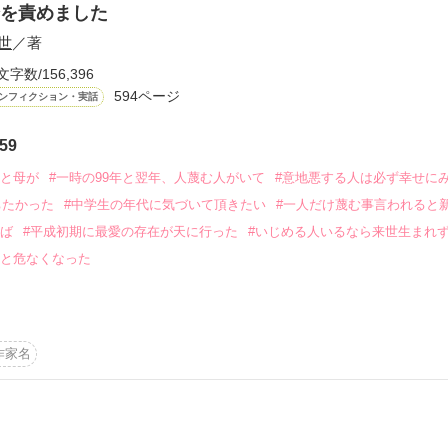
を責めました
世
／著
文字数/156,396
594ページ
ンフィクション・実話
ーワード
作家名
表紙コメント
あらすじ
59
感想
いと母が
#一時の99年と翌年、人蔑む人がいて
#意地悪する人は必ず幸せに
ちたかった
#中学生の年代に気づいて頂きたい
#一人だけ蔑む事言われると
けば
#平成初期に最愛の存在が天に行った
#いじめる人いるなら来世生まれ
ると危なくなった
更新中
まう

人

作家名
みっともない大恥な劣る存在かもと負い目が。

短編
作品の長さにつ
人や馬鹿にする人いるなら必ず来世生まれない方いい。いじめられる、
る
