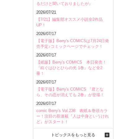
るだけと聞いておりましたが』
会場
2026/07/21
【7/21】編集部オススメ小説全2作品
UP！
2026/07/17
【電子版】Berry's COMICSは7月24日発
売予定♪コミックページでチェック！
2026/07/17
【紙版】Berry's COMICS 本日発売！
『紡ぐはひとひらの光 1巻』など全2
冊！
く事もな
2026/07/17
【電子版】Berry's COMICS 『君とな
ら、その恋が消えても 2巻』が登場！
2026/07/17
comic Berry's Vol.238 表紙＆巻頭カラ
ー！注目の新連載『人は中身というけれ
ど』がスタート！
トピックスをもっと見る