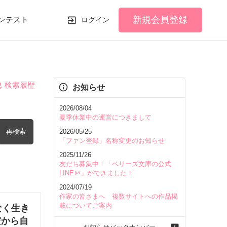
新規会員登録
ンテスト
ログイン
検索履歴
お知らせ
2026/08/04
夏季休業中の運営につきまして
再検索
2026/05/25
「ファン登録」名称変更のお知らせ
2025/11/26
友だち募集中！「ベリーズ文庫の公式
LINE＠」ができました！
2024/07/19
を含む
作家の皆さまへ 複数サイトへの作品掲
載についてご案内
なく生き
だから自
を除く