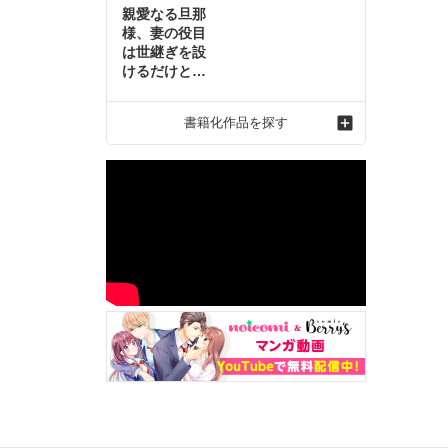
親愛なる旦那
様、妻の役目
は世継ぎを設
けるだけと聞
いておりまし
たが～虐げら
書籍化作品を探す
れ才女の幸せ
な結婚～2