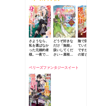
きます～
さようなら、
どうぞ好きな
陰で国を支え
転
私を選ばなか
だけ「無能」
ていたのは私
と
った元婚約者
扱いしてくだ
ですが、王家
っ
様。一夜で大
さい～屋根裏
の皆さんお忘
国
国君主の身ご
部屋の本の
れですか？～
に
もり妃になり
虫、実は国を
追放された隠
不
ベリーズファンタジースイート
ました２
動かす万能令
れ才女の辺境
保
嬢でした～
スローライフ
で
計画～
能
し