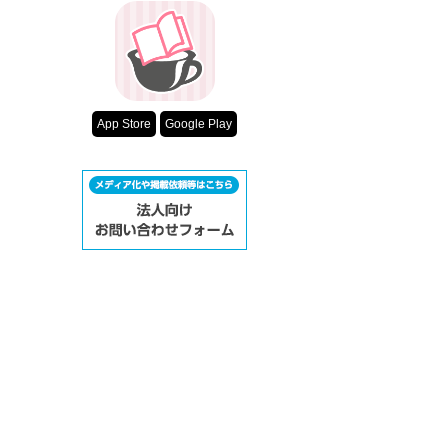
超短編！フェチ
00年は、

スターツ出版小
意地悪される子、人間
考え、おとなに根強かっ
その他の条件
（意地悪される自分、人
生きる資格なくみっとも
動画あり
App Store
Google Play
生まれる前の時点で、空
少なくとも97年から0
母も意地悪される子、人
かかえる心労なかった

意地悪する人の母親な
いから幸せと思う）

平成最初に最愛の存在
小中学生時の、意地悪
今も負い目となってる。