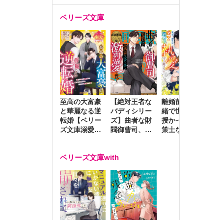
ベリーズ文庫
人を抱え
至高の大富豪
離婚前夜に内
冷
【絶対王者な
と華麗なる逆
緒で世継ぎを
や
バディシリー
転婚【ベリー
授かったら～
生
ズ】曲者な財
ズ文庫溺愛ア
策士な御曹司
を
閥御曹司、笑
ンソロジー】
はママとベビ
～
顔の圧で契約
ーを執愛で守
つ
妻を攻め立て
ベリーズ文庫with
り離さない～
様
激烈愛で貫く
し