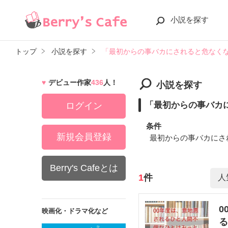
小説を探す
トップ
小説を探す
「最初からの事バカにされると危なく
デビュー作家
436
人！
小説を探す
「最初からの事バカ
ログイン
条件
新規会員登録
最初からの事バカにさ
Berry's Cafeとは
検索ワード
1
件
0
映画化・ドラマ化など
る