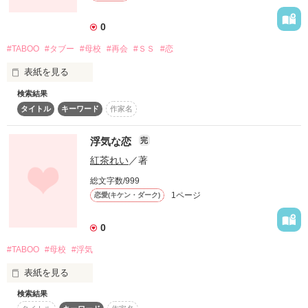
で書かせて頂きました

0
#TABOO
#タブー
#母校
#再会
#ＳＳ
#恋
表紙を見る
作品を読む
検索結果
BeeTV×Berry's Cafe 短編コンテスト企画第2弾

タイトル
キーワード
作家名
「タブー～秘密の恋～」

浮気な恋
完
紅茶れい
／著
総文字数/999
1ページ
恋愛(キケン・ダーク)
0
～テーマ～

「彼氏がいるのに母校に行って…」

#TABOO
#母校
#浮気
表紙を見る
検索結果