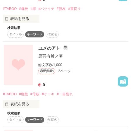
#TABOO
#母校
#罪
#バツイチ
#親友
#裏切り
作品を読む
タブー

表紙を見る
～秘密の恋～

検索結果
二十年前に小学校の庭に埋めたタイムカプセル。

タイトル
キーワード
作家名
その中には、未来へ向けた自分への作文や、宝物を詰め込んで
いた。

ユメのアト
完
堀北七緒（ほりきた ななお）。三十二歳。

2013.01.10
黒羽有希
／著
彼氏持ちのバツイチだ。

総文字数/1,000
私が埋めた宝物。

3ページ
恋愛(純愛)
それは、小さな紙の箱に入れた物。

作品を読む
誰も見てはいけない。

0
誰にも見られてはいけない。

#TABOO
#廃校
#母校
#ケーキ
#一目惚れ
だって、それは私の犯罪の証だから……。

表紙を見る
検索結果
数年前に廃校になってしまった二宮愛理（にのみや えり）の母
タイトル
キーワード
作家名
校。

BeeTV Berry's Cafe 短編コンテスト企画第2弾「タブー～秘密