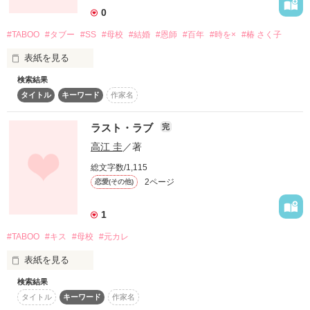
４∽背中で

0
作品を読む
５∽カメラの前で

─完─
#TABOO
#タブー
#SS
#母校
#結婚
#恩師
#百年
#時を×
#椿 さく子
BeeTV Berry's Cafe 短編コンテスト企画第2弾「タブー～秘密
の恋～」

表紙を見る
作品を読む
＜テーマ＞「彼氏がいるのに母校に行って…」

検索結果
タイトル
キーワード
作家名
香月  命-ｶﾂﾞｷ  ﾐｺﾄ-26歳。

13'1.8完結
高校の同級生と結婚決まり、二人の恩師へ挨拶しに母校へ訪れ
ラスト・ラブ
完
た。

高江 圭
／著
作品を読む
そこで命は、不思議な体験を

総文字数/1,115
2ページ
恋愛(その他)
BeeTV×Berry's Cafe 短編コンテスト企画第2弾「タブー～秘密
1
の恋～」

#TABOO
#キス
#母校
#元カレ
テーマ

彼氏がいるのに母校へ行って…
表紙を見る
検索結果
タイトル
キーワード
作家名
作品を読む