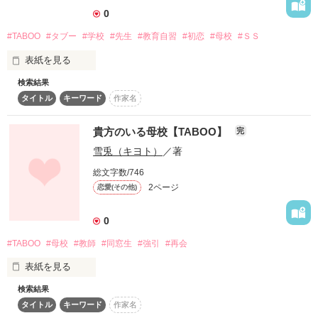
　暫くの間沈黙する二人……。

0
#TABOO
#タブー
#学校
#先生
#教育自習
#初恋
#母校
#ＳＳ
「なあ……。キスしようか？！」

表紙を見る
「えっ？！」

検索結果
BeeTV×Berry's Cafe 短編コンテスト企画第2弾

☆*ﾟ ゜ﾟ*☆*ﾟ ゜ﾟ*☆*ﾟ ゜ﾟ*☆*ﾟ ゜ﾟ*☆*ﾟ ゜ﾟ*☆*ﾟ ゜ﾟ*☆ 

タイトル
キーワード
作家名
「タブー～秘密の恋～」

ﾟ･*:.｡. .｡.:*･゜ﾟ･*:.｡. .｡.:*･゜ﾟ･*:.｡. .｡.:*･゜ﾟ

貴方のいる母校【TABOO】
完
　彼氏がいるのに母校に行って……

雪兎（キヨト）
／著
総文字数/746
2ページ
恋愛(その他)
☆*ﾟ ゜ﾟ*☆*ﾟ ゜ﾟ*☆*ﾟ ゜ﾟ*☆*ﾟ ゜ﾟ*☆*ﾟ ゜ﾟ*☆*ﾟ ゜ﾟ*☆ 

ﾟ･*:.｡. .｡.:*･゜ﾟ･*:.｡. .｡.:*･゜ﾟ･*:.｡. .｡.:*･゜ﾟ

0
～テーマ～

#TABOO
#母校
#教師
#同窓生
#強引
#再会
「彼氏がいるのに母校に行って…」

☆Berry's Cafe短編企画コンテスト　『タブー〜秘密の
表紙を見る
恋〜』　応募作品。

　　　テーマ『彼氏がいるのに母校に行って…』　/　
検索結果
2013.1.11公開
タイトル
キーワード
作家名