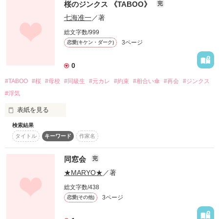
そこは今ではスイーツを売る店が競合する、洒落た木造建築に
桜のジンクス 《TABOO》
完
の恋～」

なっていた。

七海准一
／著
＜テーマ＞「彼氏がいるのに母校に行って…」

そこでたまたま出会ったケーキ職人は、かつての同級生
総文字数/999
で……。

3ページ
恋愛(キケン・ダーク)
13'1.6完結
0
作品を読む
#TABOO
#桜
#母校
#同級生
#元カレ
#約束
#相合い傘
#再会
#ジンクス
#浮気
BeeTV Berry's Cafe 短編コンテスト企画第2弾「タブー～秘密
の恋～」

表紙を見る
＜テーマ＞「彼氏がいるのに母校に行って…」

検索結果
タイトル
キーワード
作家名
13'1.5完結

私たちは約束した

同窓会
完
★MARYO★
／著
作品を読む
桜の木の下で…

総文字数/438
3ページ
恋愛(その他)