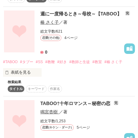
星のように光ってる

スターツ出版小説投稿サイト合同企画「1話からの長編大
賞」ベリーズカフェ会場
週に一度帰るとき～母校～【TABOO】
完
作品を読む
そしてとっても温かい

潤んで滲んで切なくて

椿 さく子
／著
その他の条件
動画あり
コミックあり
星の雫が流れるよ

総文字数/621
4ページ
恋愛(その他)
永久（とわ）に

夢見て逢えるまで
0
#TABOO
#タブー
#SS
#教鞭
#好き
#教師と生徒
#教室
#椿 さく子
作品を読む
表紙を見る
検索結果
好きなのに

タイトル
キーワード
作家名
好きと言えない。

TABOO†十年ロマンス～秘密の恋
完
鳴宮杏樹
／著
それは

総文字数/1,253
5ページ
恋愛(キケン・ダーク)
先生が結婚して、私には彼氏がいるから
