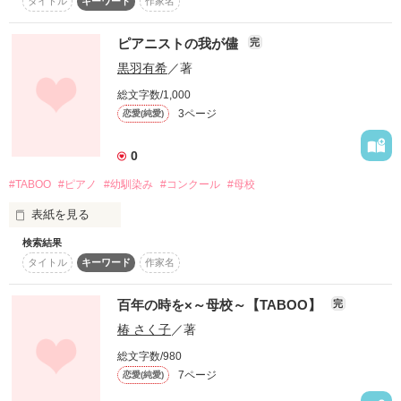
タイトル
キーワード
作家名
あなたは浮気をしたこと

ピアニストの我が儘
完
黒羽有希
／著
ありますか？

総文字数/1,000
3ページ
恋愛(純愛)
十年振りに降り立った地元

0
母校にある大好きだった桜の木

#TABOO
#ピアノ
#幼馴染み
#コンクール
#母校
――――――――

表紙を見る
そこで再会した彼と

テーマ【彼氏がいるのに母校に行って…】

検索結果
ピアニストを目指している幼馴染みの翔（しょう）。

タイトル
キーワード
作家名
彼氏のいる平凡な私。

2013.01.24

ふたりは、高校卒業式の翌日、お互い引き寄せられるように母
百年の時を×～母校～【TABOO】
完
(AiHiME~Lamu)

校へ向かった。

ＳＳ企画TABOO内

椿 さく子
／著
再会は恋へのカウントダウンシリーズ

そこでピアノを弾く翔は、いつもと違っていて……。

１∽母校に行って［今作］

総文字数/980
２∽飲み会で

7ページ
恋愛(純愛)
３∽図書館で
