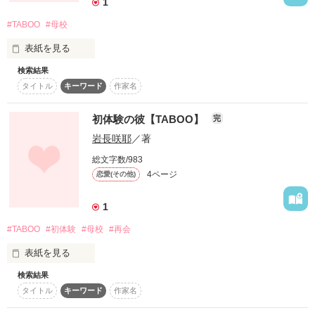
1
#TABOO
#母校
「彼氏がいるのに母校に行って」

表紙を見る
検索結果
タイトル
キーワード
作家名
高校の同窓会に行って

卒業して2年たつのに…

初体験の彼【TABOO】
完
作品を読む
岩長咲耶
／著
まだ、会うとドキドキ…

総文字数/983
再会は早すぎた…

4ページ
恋愛(その他)
1
『彼氏がいるのに母校行って…』

#TABOO
#初体験
#母校
#再会
　　TABOO参加作品
表紙を見る
検索結果
タイトル
キーワード
作家名
大切な『初めて』を捧げた彼。

作品を読む