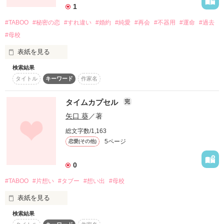
1
#TABOO
#秘密の恋
#すれ違い
#婚約
#純愛
#再会
#不器用
#運命
#過去
#母校
BeeTV×Berry's Cafe 短編コンテスト企画第2弾「タブー～秘密
の恋～」

表紙を見る
テーマ

検索結果
彼氏がいるのに母校に行って…

タイトル
キーワード
作家名
2013/01/08編集完了

タイムカプセル
完
愛している人がいるのに…

黒羽  有希様

矢口 葵
／著
沢  あこ様

忘れられない人がいる

感想ありがとうございます(o^∀^o)
総文字数/1,163
5ページ
恋愛(その他)
作品を読む
0
†††††††††

#TABOO
#片想い
#タブー
#想い出
#母校
元カレ

表紙を見る
×

元カノ

検索結果