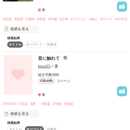
詳しく検索
0
検索対象
#初恋
#純情
#清純
#青春
#学園
#少年
#ラブコメ
#純心
#デート
#中学生
タイトル
キーワード
作家名
表紙コメント
表紙を見る
あらすじ
検索結果
「初恋って」

タイトル
キーワード
作家名
ジャンル
初恋想えば涙する

何故なのかなって涙する

音に触れて
完
感想
kou1Q
／著
それは爽やか、純情で

気高く、清く、美しい

総文字数/999
心に秘めた愛おしさ

ステータス
全て
完結
更新中
1ページ
恋愛(純愛)
もしも例えて言うのなら

作品の長さ
長編
中編
短編
0
夜空に輝く　お星さま

#TABOO
#音楽
#夢
#校庭
#学校
#母校
作品の長さについて
遠く遥かに光ってる

手を伸ばしたって届かない

表紙を見る
コンテスト
それは尊く　穢れない

検索結果
「彼氏がいるのに母校に行って…」
超短編！フェチから始まる溺愛コンテスト
澄んだ心の内にある

タイトル
キーワード
作家名