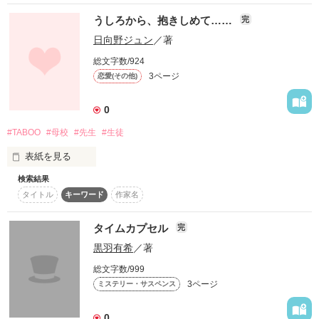
　都会に出た私、地元に戻った彼。

うしろから、抱きしめて……
完
作品を読む
ふと立ち寄った母校に教師として居た貴方。

日向野ジュン
／著
総文字数/924
「彼氏いるって、言ったよね？」

3ページ
恋愛(その他)
教育自習で卒業した学校へ

「だからなんだよ」

0
#TABOO
#母校
#先生
#生徒
表紙を見る
BeeTV×Berry's Cafe 短編コンテスト企画第2弾「タブー～秘密
の恋～」

検索結果
ﾟ+*:;;;:*彼氏がいるのに母校へ行って…ﾟ+*:;;;:*

大好きだった先生と
タイトル
キーワード
作家名
＜テーマ＞「彼氏がいるのに母校に行って…」

タイムカプセル
完
2013.01.11投稿♪

作品を読む
先生、あのね……

黒羽有希
／著
私の心の最奥には

総文字数/999
3ページ
ミステリー・サスペンス
メクラヤナギさん、再び嬉しいレビューをありがとうございま
まだ先生への炎が小さく灯っているの……

す！
0