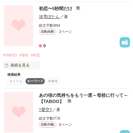
この世界だけがすべてだった。

初恋〜5秒間だけ
完
淡雪ぼたん
／著
総文字数/994
2ページ
恋愛(純愛)
企画SS　タブー～秘密の恋～

【彼氏がいるのに母校に行って…】

0
#TABOO
#母校
#初恋
2013.01.07 公開

表紙を見る
検索結果
☆*ﾟ ゜ﾟ*☆*ﾟ ゜ﾟ*☆*ﾟ ゜ﾟ*☆*ﾟ ゜ﾟ*☆*ﾟ ゜ﾟ*☆*ﾟ ゜ﾟ*☆ 

※ご注意※

タイトル
キーワード
作家名
ﾟ･*:.｡. .｡.:*･゜ﾟ･*:.｡. .｡.:*･゜ﾟ･*:.｡. .｡.:*･゜ﾟ

長編ver.もありますが、

SSだけでもお楽しみいただけます。

「私ね、あの頃先輩の事いいなぁって思ってたんですよ」

あの頃の気持ちをもう一度～母校に行って～
【TABOO】
完
「えっ……？！」

†愛空†
／著
　酷く驚いたような表情をしながら、ゆらゆら揺れるロウソク
作品を読む
総文字数/778
の炎のように、先輩の瞳は潤んで、心が揺らめいて翻弄されて
6ページ
恋愛(学園)
いる雰囲気だった。
