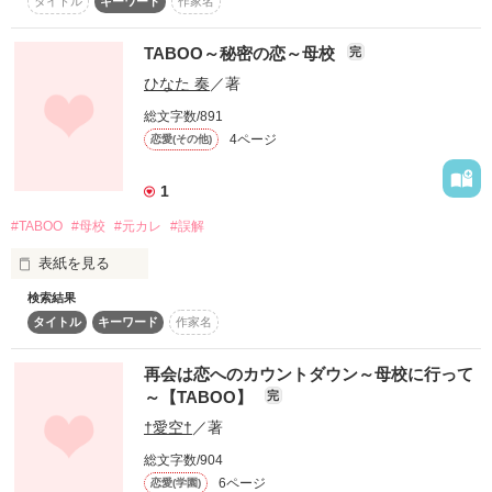
タイトル
キーワード
作家名
†††††††††

15歳だった私が埋めたタイムカプセル

TABOO～秘密の恋～母校
完
テーマ†

ひなた 奏
／著
10年後の君へ……

総文字数/891
「彼氏がいるのに母校に行って…」

4ページ
恋愛(その他)
その想いは、届きますか？

†††††††††

1
TABOO

#TABOO
#母校
#元カレ
#誤解
届いてもいいのですか？

～秘密の恋～

表紙を見る
企画SS

BeeTV×Berry's Cafe 

検索結果
他のテーマにも投稿しています

タイトル
キーワード
作家名
短編コンテスト企画第2弾

再会は恋へのカウントダウン～母校に行って
「タブー～秘密の恋～」参加作品

～【TABOO】
完
作品を読む
彼氏がいるのに母校に行って…
†愛空†
／著
テーマは

総文字数/904
作品を読む
6ページ
「彼氏がいるのに母校に行って…」

恋愛(学園)