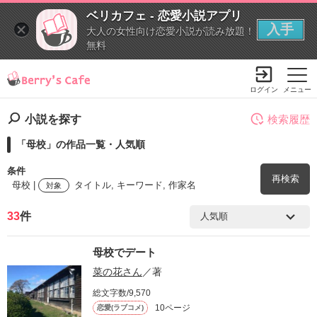
ベリカフェ - 恋愛小説アプリ
入手
大人の女性向け恋愛小説が読み放題！
無料
ログイン
メニュー
小説を探す
検索履歴
「母校」の作品一覧・人気順
条件
再検索
母校 |
タイトル, キーワード, 作家名
対象
33
件
検索ワード
母校でデート
を含む
菜の花さん
／著
総文字数/9,570
を除く
10ページ
恋愛(ラブコメ)