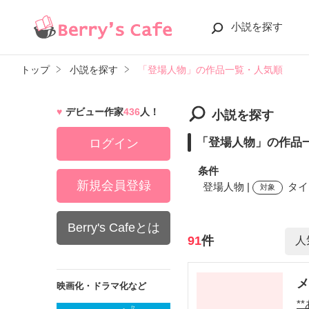
小説を探す
トップ
小説を探す
「登場人物」の作品一覧・人気順
デビュー作家
436
人！
小説を探す
「登場人物」の作品
ログイン
条件
新規会員登録
登場人物 |
タイ
対象
Berry's Cafeとは
検索ワード
91
件
映画化・ドラマ化など
**