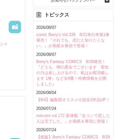
お知らせバックナンバー
トピックス
2026/08/07
comic Berry's Vol.239 8/21単行本第1巻
発売！『それでも、恋だと知りたくな
ゼント
い。』が表紙＆巻頭で登場！
2026/08/07
Berry's Fantasy COMICS 8/28発売！
『どうも、噂の悪女でございます 聖女
の力は差し上げるので、私はお暇頂戴し
ます 1巻』など全8冊！特典情報を公開
しました♪
2026/08/04
【8/4】編集部オススメ小説全2作品UP！
2026/07/24
noicomi vol.172 新連載『合コンで恋した
いて
人は兄でした。』が表紙＆巻頭に登場！
2026/07/24
【紙版】Berry's Fantasy COMICS 8/28