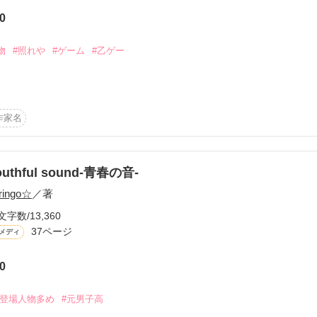
から始まる溺愛コンテスト
0
説投稿サイト合同企画「1話からの長編大賞」ベリーズカフェ
物
#照れや
#ゲーム
#乙ゲー
コミックあり
作家名
outhful sound-青春の音-
ringo☆
／著
文字数/13,360
37ページ
メディ
ず告白してきた女の子にゲームを仕掛ける

0
の３人

#登場人物多め
#元男子高