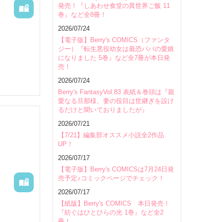
発売！『しあわせ食堂の異世界ご飯 11
巻』など全8冊！
会場
2026/07/24
【電子版】Berry's COMICS（ファンタ
ジー）『転生悪役幼女は最恐パパの愛娘
になりました 5巻』など全7冊が本日発
売！
2026/07/24
Berry's FantasyVol.83 表紙＆巻頭は『親
愛なる旦那様、妻の役目は世継ぎを設け
るだけと聞いておりましたが』
2026/07/21
【7/21】編集部オススメ小説全2作品
UP！
2026/07/17
【電子版】Berry's COMICSは7月24日発
売予定♪コミックページでチェック！
2026/07/17
【紙版】Berry's COMICS 本日発売！
『紡ぐはひとひらの光 1巻』など全2
冊！