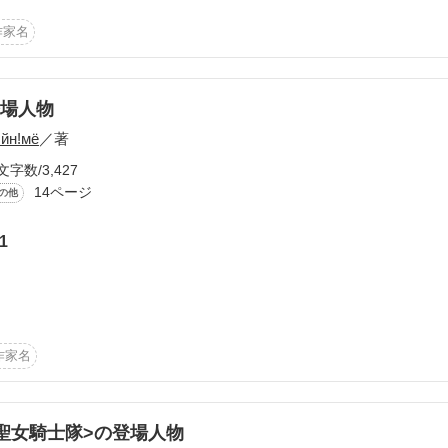
作家名
ちゅーりっぷ」の登場人物を紹介します！

場人物
йн!мё
／著
なども書いてあります。

文字数/3,427
14ページ
の他
支障はありません。

1
作品を読む
作家名
？

聖女騎士隊>の登場人物

