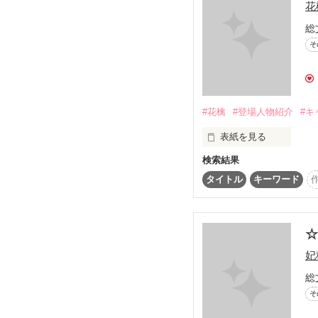
花
このシリーズは、登場人
貴方のことを忘れないよ
総
そして、貴方が時折でも
そ
私のことを思い出してく
読まなくても、読んでい
良い小説(←？)です

「大好き。私を連れてっ
#花檎
#登場人物紹介
#キ
表紙を見る
そんな簡単な言葉が、私
興味を持った方だけ、どう
検索結果
胸が痛いよ…張り裂けて
タイトル
キーワード
登場人物紹介！！

誰か。誰か私を助けて…
本編が、執筆中なので

だんだん登場人物が増え
☆
妃
進展があったら更新する
総
富永くんのプロフ

10月23日up!

そ