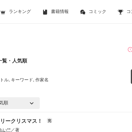
ランキング
書籍情報
コミック
コ
一覧・人気順
トル, キーワード, 作家名
メリークリスマス！
完
あい**
／著