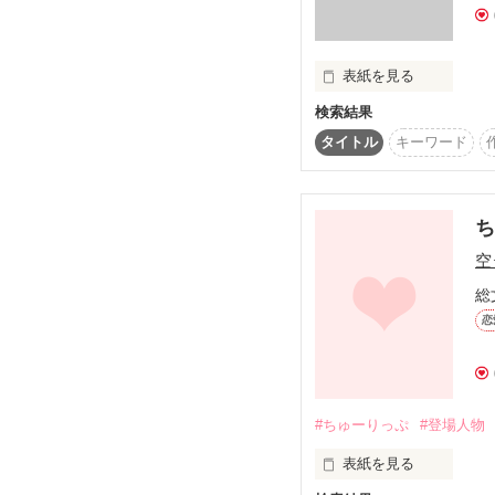
王子様たちのプロフィー
ＧＯ！

↓↓
表紙を見る
検索結果
新作、書き始めました。
今、連載中の

タイトル
キーワード
『プロフィビション』と
同時に書かせてぃただきま
　ここは、新作、

空
『ＬＯＶＥＲ'Ｓハウス』
総
　ょければ、見て下さ
恋
#ちゅーりっぷ
#登場人物
表紙を見る