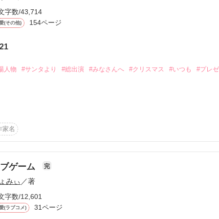
文字数/43,714
154ページ
愛(その他)
21
ーワード
作家名
表紙コメント
あらすじ
場人物
#サンタより
#総出演
#みなさんへ
#クリスマス
#いつも
#プレ
感想
品をお読みくださっている皆さんに私からクリスマスの贈り物です。

作家名
たカップル総出演のクリスマスの特別なお話をお楽しみくださいね。
更新中
ラブゲーム
完
作品を読む
ょみぃ
／著
短編
作品の長さにつ
文字数/12,601
31ページ
愛(ラブコメ)