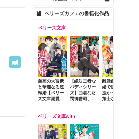
ベリーズカフェの書籍化作品
ベリーズ文庫
至高の大富豪
離婚前夜に内
冷
【絶対王者な
と華麗なる逆
緒で世継ぎを
や
バディシリー
転婚【ベリー
授かったら～
生
ズ】曲者な財
ズ文庫溺愛ア
策士な御曹司
を
閥御曹司、笑
ンソロジー】
はママとベビ
～
顔の圧で契約
ーを執愛で守
つ
妻を攻め立て
ベリーズ文庫with
り離さない～
様
激烈愛で貫く
し