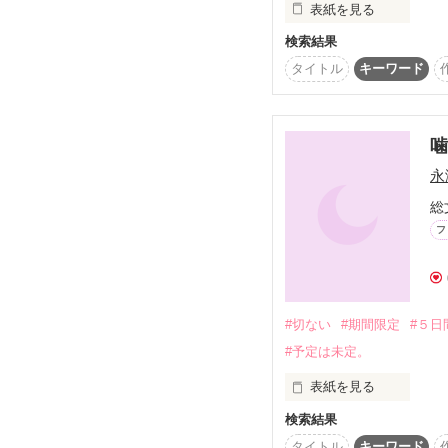
表紙を見る
「「嘘だろ？」」

検索結果
私は

ちょっとした理由があっ
タイトル
キーワード
ラブゲーム。果たして
叔父さんが理事長をして
元男子高に入学する事に
でも

噛
女子が私だけ‥?

永
総
フ
#切ない
#期間限定
#５日
#予定は未定。
表紙を見る
検索結果
タイトル
キーワード