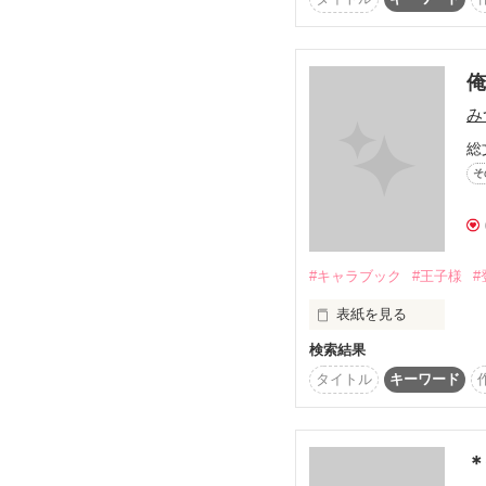
田舎貴族の娘

レティシア・スリニエル
俺
×

み
謎の青年

総
ラクティス

そ
貴方と出会って別れるま
たった５日間の思い出。
#キャラブック
#王子様
#
それが私の心を迷わせる
表紙を見る
検索結果
俺様王子×無自覚姫

＊　＊　＊

タイトル
キーワード
シリーズの登場人物編になっ
ねぇ、ラクティス。

＊
もっともっと私にキスを