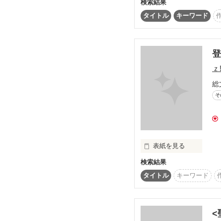
検索結果
タイトル
キーワード
ここでは今更新中の「
登
ｚ!
少し細かくプロフィール
総
そ
見なくても本編の内容に
表紙を見る
検索結果
Biack Loadに

タイトル
キーワード
　出てくる様々な

人物知ってみたくない...
<
So I wanna taste that... 