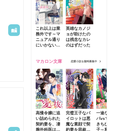
これ以上は業
英雄なカノジ
務外です～マ
ョが助けたの
ニュアル通り
は残念なカレ
にいかない彼
のはずだった
に無難な日々
を崩されて～
マカロン文庫
恋愛小説を随時募集中
高慢令嬢に追
完璧王子なパ
一途な社長パ
執
い詰められた
イロットは悪
パvsママ大好
士
契約妻を、凄
魔な素顔で契
きちびっこ息
偽
腕外科医はこ
約妻を容赦な
子～私を捨て
情