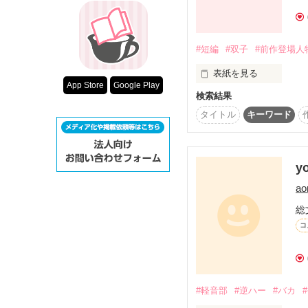
超短編！フェチ
スターツ出版小
#短編
#双子
#前作登場人
その他の条件
表紙を見る
動画あり
App Store
Google Play
検索結果
篠原太陽 ：兄

タイトル
キーワード
（ｼﾉﾊﾗ ﾀｲﾖｳ）

y
篠原陽太 ：弟

ao
（ｼﾉﾊﾗ ﾋﾅﾀ）

総
コ
ラブゲーム。二人は必
見分けがつくのはたった
#軽音部
#逆ハー
#バカ