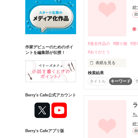
総
恋
詳しく検索
検索対象
タイトル
キ
#過去作品の
#贈り物
#登
作家デビューのためのポイ
#ありがとう
ジャンル
ントを編集部が伝授！
表紙を見る
検索結果
いつも**あい**の作
タイトル
キーワード
ステータス
今までの作品に登場し
全て
完結
Berry's Cafe公式アカウント
作品の長さ
ち
長編
中編
総
Berry's Cafeアプリ版
コンテスト
恋