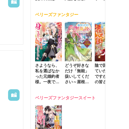
の手で愛し抜
く激愛する
たはずの元夫
堕
く
が息子に負け
ベリーズファンタジー
じと溺愛して
きます～
さようなら、
どうぞ好きな
陰で国を支え
転
私を選ばなか
だけ「無能」
ていたのは私
と
った元婚約者
扱いしてくだ
ですが、王家
っ
様。一夜で大
さい～屋根裏
の皆さんお忘
国
国君主の身ご
部屋の本の
れですか？～
に
もり妃になり
虫、実は国を
追放された隠
不
ベリーズファンタジースイート
ました２
動かす万能令
れ才女の辺境
保
嬢でした～
スローライフ
で
計画～
能
し