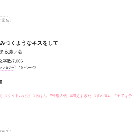
て

作家名
誰がクリアした？
いる

。

作品を読む
みつくようなキスをして
瀬 夜鷹
／著
文字数/7,006
19ページ
ァンタジー
0
作品を読む
間
#タイトルだけ
#あはん
#登場人物
#増えすぎた
#すれ違い
#全ては
作家名