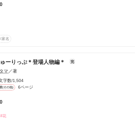
0
ルへ

作品を読む


作品を読む
作家名


す!!

ちゅーりっぷ＊登場人物編＊
完
タマ
／著
の登場人物紹介ですｯ(∀)

文字数/1,504
い。それぞれの人物からの挨拶もついてます！

6ページ
愛(その他)
0
作品を読む
#花