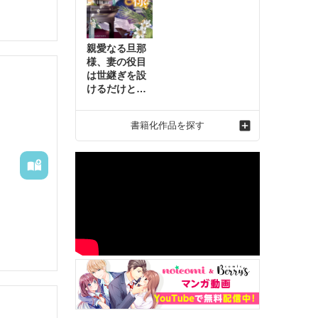
親愛なる旦那
様、妻の役目
は世継ぎを設
けるだけと聞
いておりまし
たが～虐げら
書籍化作品を探す
れ才女の幸せ
な結婚～2