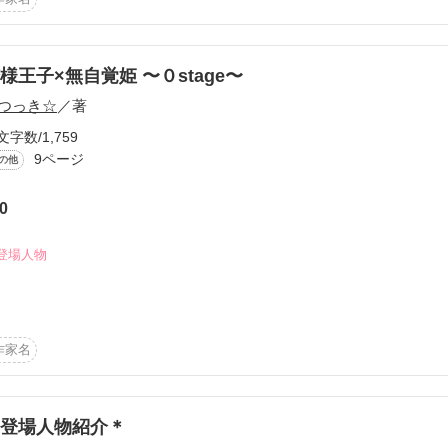


様王子×無自覚姫 〜０stage〜
つっき☆
／著
文字数/1,759
9ページ
の他
での

0


登場人物
。

作家名
てます(^-^)/

登場人物紹介＊
して。
