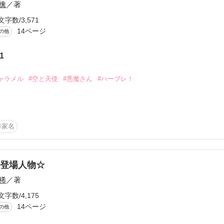
檎
／著
物がやけに多いんで(笑)

うに。

文字数/3,571
良いから

14ページ
の他
れるように。

ただいても

1
て。」

ャラメル
#空と天使
#悪魔さん
#ハーブレ！
には言えない――

ぞ!!

しまいそう。

作家名


ていくと思います♪

登場人物☆
稀
／著
よ★

文字数/4,175
作品を読む
14ページ
の他