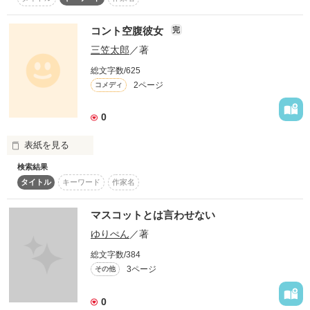
管理栄養士の姉と大学生の妹が出てきます。

スターツ出版小説投稿サイト合同企画「1話からの長編大
語りは妹、というか姉に任せたらえらいことになりまして……
賞」ベリーズカフェ会場
コント空腹彼女
完
正直、妹もなかなかなのですが姉よりは向いているかと。

三笠太郎
／著
あ、とりあえずみなさんは交通ルールを守って安全第一に運転
その他の条件
動画あり
コミックあり
してください。

総文字数/625
2ページ
コメディ
よし、これならまともな話っぽく紹介できたはず。

狐「できてねーよ、やり直せ！　責任者はどこだ！」

0
表紙を見る
作品を読む
検索結果
コント
タイトル
キーワード
作家名
マスコットとは言わせない
作品を読む
ゆりぺん
／著
総文字数/384
3ページ
その他
0