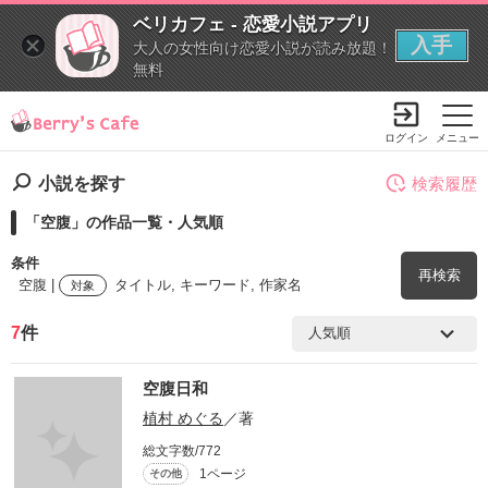
ベリカフェ - 恋愛小説アプリ
入手
大人の女性向け恋愛小説が読み放題！
無料
ログイン
メニュー
小説を探す
検索履歴
「空腹」の作品一覧・人気順
条件
再検索
空腹 |
タイトル, キーワード, 作家名
対象
7
件
検索ワード
空腹日和
を含む
植村 めぐる
／著
総文字数/772
を除く
1ページ
その他