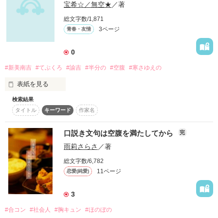
宝希☆／無空★
／著
総文字数/1,871
3ページ
青春・友情
0
#新美南吉
#てぶくろ
#諭吉
#半分の
#空腹
#寒さゆえの
表紙を見る
検索結果
夕食直後も【お腹がすいた】ので、妄想を書き下ろしてみま
タイトル
キーワード
作家名
す。

「てぶくろを買いに©新美南吉」をめざしてたら、あとがきが
違法アクセスされてる(怒)

口説き文句は空腹を満たしてから
完
雨莉さらさ
／著
開始終了日19.01.06.
総文字数/6,782
11ページ
恋愛(純愛)
作品を読む
3
#合コン
#社会人
#胸キュン
#ほのぼの