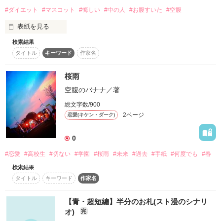
#ダイエット
#マスコット
#悔しい
#中の人
#お腹すいた
#空腹
表紙を見る
検索結果
マスコットキャラクターから中の人が脱出する話
タイトル
キーワード
作家名
桜雨
作品を読む
空腹のバナナ
／著
総文字数/900
2ページ
恋愛(キケン・ダーク)
0
#恋愛
#高校生
#切ない
#学園
#桜雨
#未来
#過去
#手紙
#何度でも
#春
検索結果
タイトル
キーワード
作家名
【青・超短編】半分のお札(スト漫のシナリ
オ)
完