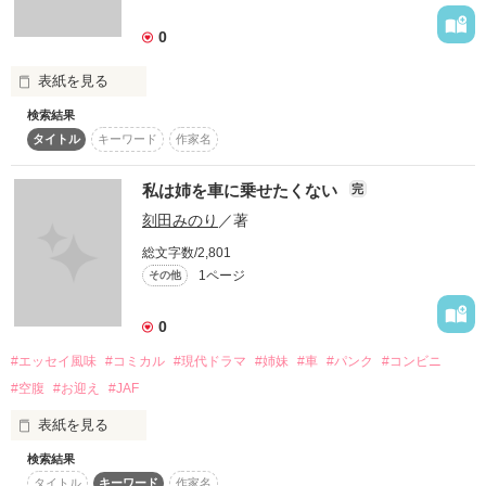
詳しく検索
0
検索対象
表紙を見る
タイトル
キーワード
作家名
表紙コメント
検索結果
余命わずかな祖母と16歳の孫との友情とイタズラと復讐。遺産
あらすじ
タイトル
キーワード
作家名
相続で狂う両親や身内を冷淡に見守る二人のお話。実話プラス
フィクション。
ジャンル
私は姉を車に乗せたくない
完
刻田みのり
／著
作品を読む
感想
総文字数/2,801
1ページ
その他
ステータス
全て
完結
更新中
0
作品の長さ
長編
中編
短編
#エッセイ風味
#コミカル
#現代ドラマ
#姉妹
#車
#パンク
#コンビニ
#空腹
#お迎え
#JAF
作品の長さについて
表紙を見る
コンテスト
検索結果
これはとある姉妹のお話。

超短編！フェチから始まる溺愛コンテスト
タイトル
キーワード
作家名
仲が良いのか悪いのか。
