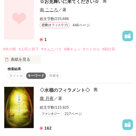
☆お見舞いに来てください☆
完
しかし彼女の悪妻っぷりは周囲の人々をなぜか虜にしてい
南 こころ
／著
そいつは俺にこう言った。

き……？

総文字数/225,686
「防衛省事務次官

446ページ
恋愛(オフィスラブ)
「君なしではもう、生きていけない」

『久米沢和馬』一家を

暗殺する。

さらに、嫌われるどころか旦那様も激甘に豹変⁉

1
男運ゼロの いわくつき令嬢×策士な王弟殿下の勘違いラブ♡

手伝え」

#年の嗟
#上司と部下
#オムニバス
#胸キュン
#コミカル
#副社長
※原題※

表紙を見る
『策士な王弟殿下に選ばれた『いわくつき』令嬢は、お飾り妻
それは依頼ではなく

強制だった。

検索結果
タイトル
キーワード
作家名
大人のゆるふわ短編集。

善か悪か

作品を読む
◇水嶺のフィラメント◇
完
素敵な恋は色々な場所で…☆

敵か味方か

朧 月夜
／著
それぞれの恋愛模様。

総文字数/115,925
【ロシアンルーレット】

217ページ
ファンタジー
162
※現在誤字脱字修正中です。
