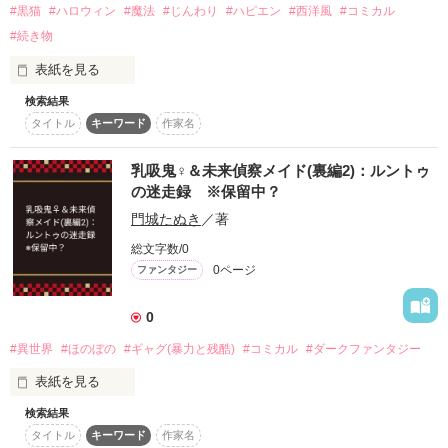
#黒猫
#ハロウィン
#魔法
#じんわり
#ハピエン
#西洋風
#コミカル
#続き物
お楽しみください☆
表紙を見る
検索結果
作品を読む
タイトル
キーワード
作家名
ハロウィンの日、僕は久し振りに故郷に戻った。

乳吸鬼♀＆未来偵察メイド(裏編2)：ルントゥ
の迷走録 ※保留中？
そこで、どんなことが待ちうけているのか、少しも気付かず
門城たぬき
／著
に……

総文字数/0
0ページ
ファンタジー
※「喋るネコ」の元ネタです。

0
#異世界
#ほのぼの
#ギャグ(暴力と残酷)
#コミカル
#ダークファンタジー
表紙を見る
作品を読む
検索結果
第一章の裏編、｢ヴァレリの前日譚｣の続き。主にルントゥ視
タイトル
キーワード
作家名
点。
