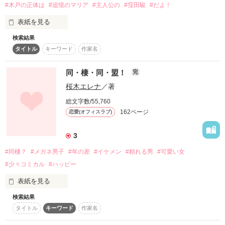
#木戸の正体は
#追憶のマリア
#主人公の
#窪田駿
#だよ！
表紙を見る
検索結果
タイトル
キーワード
作家名
巨大テーマパークの

キャラクターショー

同・棲・同・盟！
完
桜木エレナ
／著
舞台上に突如現れた

ダークスーツを身に纏った

総文字数/55,760
ショーに全くもって不似合いな男

162ページ
恋愛(オフィスラブ)
3
「皆さん、落ち着いて聞いてください。

今から１時間後に…

#同棲？
#メガネ男子
#年の差
#イケメン
#頼れる男
#可愛い女
#少々コミカル
#ハッピー
俺は爆発します。」

表紙を見る
検索結果
とある飲み会の夜の帰り、なんと、自宅アパートが火事になっ
男は涼しい顔でそう言った･･････

タイトル
キーワード
作家名
ていた！

突然住むところがなくなってしまった沙緒里は、その場に居合