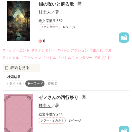
わせていた上司・日田のマンションに、一時的に居候させても
鎖の呪いと蘇る歌
完
らうことになり・・・。

桂圭人
／著
谷口の妻子が拉致された。

大島沙緒里（おおしま・さおり　２６）×　日田一直（ひだ・
犯人グループの要求は

総文字数/1,652
かずなお　３８）

4ページ
ファンタジー
『有坂龍一を引き渡せ』

一回り年上のエリート上司との、じれ甘＆ドキドキ、軽いタッ
0
チでサラッと読める、王道的オフィスラブ。

#ハッピーエンド
#ファンタジー
#バトルアクション
#嫌われ
#SF
自サイトとほぼ同時公開（自サイトのほうが先）。
#コミカル
#アクション
#バトル
#バトルファンタジー
#虐げられ
有坂皆人(ﾐﾅﾄ)の珍活躍第二弾

表紙を見る
でも彼、今回も…

作品を読む
検索結果
鎖は心を縛る。でも、引き抜いた先にあるのは――自由と、誰
タイトル
キーワード
作家名
かを守るための新しい呪い
あいにく本気です

ゼノさんの汚行祭り
完
作品を読む
桂圭人
／著
総文字数/2,944
3ページ
ホラー・オカルト
※注　この物語は基本、皆人の一人称で進みます。が、所々三
人称が混在致します。一応三人称で書かれた章にはタイトルに