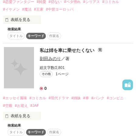
おとぼけ皆人(ﾐﾅﾄ)の珍活躍

#恋愛ファンタジー
#純愛
#切ない
#ベタ惚れ
#シリアス
#コミカル
笑ってやってください。

#イケメン
#魔法
#王家
#中世ヨーロッパ
でも彼

表紙を見る
検索結果
この水嶺（すいれい）に遊ぶ

作品を読む
タイトル
キーワード
作家名
あいにく本気です……

二つの命（フィラメント）に、

私は姉を車に乗せたくない
完
水がなびく。

刻田みのり
／著
リアリティ『０』!!

ハチャメチャコミカルアクション

砂が踊る。

総文字数/2,801
1ページ
その他
そして…

水の波は音を奏で、

LOVEも少々

0
砂の舞は音を纏う。

#エッセイ風味
#コミカル
#現代ドラマ
#姉妹
#車
#パンク
#コンビニ
#空腹
#お迎え
#JAF
やがて一つに交わった愛は、

作品を読む
表紙を見る
あたかも糸と糸が縒りそうように

検索結果
これはとある姉妹のお話。

タイトル
キーワード
作家名
仲が良いのか悪いのか。

一本に紡がれて、
