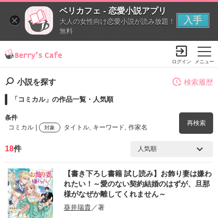
ベリカフェ - 恋愛小説アプリ
入手
大人の女性向け恋愛小説が読み放題！
無料
ログイン
メニュー
小説を探す
検索履歴
「コミカル」の作品一覧・人気順
条件
再検索
コミカル |
タイトル, キーワード, 作家名
対象
18
件
検索ワード
【書き下ろし書籍 試し読み】お飾り妻は嫌わ
を含む
れたい！～愛のない契約結婚のはずが、旦那
様がなぜか離してくれません～
を除く
葵井瑞貴
／著