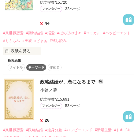
総文字数/15,720
詳しく検索
32ページ
ファンタジー
検索対象
44
タイトル
キーワード
作家名
表紙コメント
#異世界恋愛
#契約結婚
#溺愛
#ほのぼの甘々
#コミカル
#ハッピーエンド
あらすじ
#もふもふ
#王族
#ざまぁ
#試し読み
表紙を見る
ジャンル
検索結果
.˚⊹⁺‧┈┈┈┈┈┈┈┈┈┈┈┈‧⁺ ⊹˚.

タイトル
キーワード
作家名
感想
ベリーズファンタジースイート様より

2024年10月5日（土）全編書き下ろし書籍発売！

政略結婚が、恋になるまで
完
ステータス
全て
完結
更新中
小鈴
／著
紙・電子どちらの特典SSも本編から数年後の

幸せなアフターストーリーを書かせていただきました！

作品の長さ
長編
中編
短編
総文字数/215,691
53ページ
ファンタジー
書泉・アニメイト 様の紙本特典SSはなくなり次第終了となり
作品の長さについて
ます。

26
よろしくお願いいたします🙇‍♀️

コンテスト
#異世界恋愛
#政略結婚
#逆身分差
#ハッピーエンド
#新婚生活
#ドキドキ
.˚⊹⁺‧┈┈┈┈┈┈┈┈┈┈┈┈‧⁺ ⊹˚.

超短編！フェチから始まる溺愛コンテスト