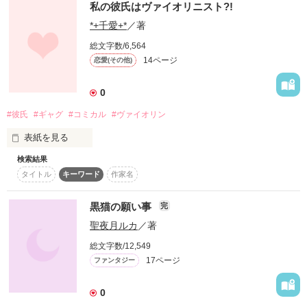
私の彼氏はヴァイオリニスト?!
*+千愛+*
／著
総文字数/6,564
14ページ
恋愛(その他)
0
#彼氏
#ギャグ
#コミカル
#ヴァイオリン
表紙を見る
検索結果
M78星雲出身中3の佐倉千秋（ｻｸﾗ ﾁｱｷ）と、付き合い始めて1週
タイトル
キーワード
作家名
間の高1の彼とのはちゃめちゃライフ！

黒猫の願い事
完
恋人というより漫才コンビに近い2人の甘くて爆笑ならぬ微笑
聖夜月ルカ
／著
ストーリー

総文字数/12,549
17ページ
ファンタジー
「私のボケはしっかりしてるけど壱成君のツッコミが甘いから
微笑になっちゃうんだよ。」

0
「俺はいつから千秋のツッコミになったの？」
