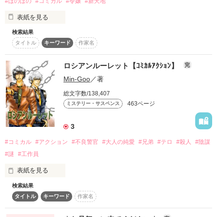
#ほのぼの
#コミカル
#令嬢
#新天地
お試し読みのため第一章の途中までの公開となります。

スターツ出版小説投稿サイト合同企画「1話からの長編大
表紙を見る
賞」ベリーズカフェ会場
✩˖°⌖ 　STORY 　°⌖꙳✩

検索結果
花婿の駆け落ちで、初めて会った人と政略結婚することになり
とある理由から〝いわくつき〟と呼ばれるようになった

その他の条件
動画あり
コミックあり
タイトル
キーワード
作家名
ました。

伯爵令嬢ジュリエは縁談が途絶え、おひとり様生活を満喫して
お相手は、私のことを大切にしたいと、そう言ってくれる人で
いた。

した。

ロシアンルーレット【ｺﾐｶﾙｱｸｼｮﾝ】
完
そんなある日、王弟殿下・ルーファスから突然結婚を申し込ま
Min-Goo
／著
そんな初対面の夫と始まった結婚生活は、いろんな意味でドキ
れる。

ドキがいっぱい。

しかしルーファスは条件に合うお飾り妻を所望しているだけの
総文字数/138,407
それでも何とか、会話をしたり、一緒に食事をしたり、庭を散
ようで……。

463ページ
ミステリー・サスペンス
歩したり、お茶の時間を過ごしたりしてみれば。夫はいつも私
のことを大切にしてくれて。

「夫婦の触れ合いも跡継ぎも、必要とはしていない」

3
だから私は不思議になる、なぜこんなに大切にしてくれるのだ
ろうかと。

恋愛に懲りていたジュリエにとって白い結婚は好都合！と婚約
#コミカル
#アクション
#不良警官
#大人の純愛
#兄弟
#テロ
#殺人
#陰謀
を承諾したのも束の間、

#謎
#工作員
実家で蔑ろにされていた令嬢の、思いがけない結婚から始まる
ルーファスがむかし出会った不敬な少女を、ずっと探している
日常と、気持ちが一歩一歩近づく新婚生活。
という話を耳にする。

表紙を見る
その不敬な少女とは、まさにジュリエのことで──⁉

検索結果
作品を読む
タイトル
キーワード
作家名
バレたら断罪される……と焦ったジュリエは、

10年ぶりに現れた

離婚してもらうべく悪妻を演じることに！

俺の良く知る男
