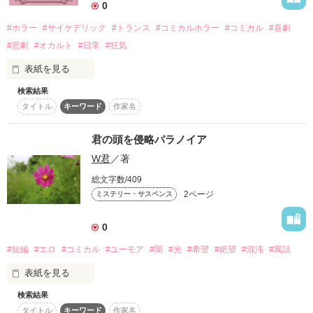
◆マークを付けてありますが、苦手な方はご注意下さい。　

0
#ホラー
#サイケデリック
#トランス
#コミカルホラー
#コミカル
#喜劇
#悲劇
#オカルト
#日常
#狂気
表紙を見る
作品を読む
検索結果
※注意

タイトル
キーワード
作家名
この物語はフィクションであり、薬物の乱用を推奨するもので
はありません。健康を第一に考え、正しい知識を持って行動し
てください。
君の頭を侵略パラノイア
W君
／著
総文字数/409
作品を読む
2ページ
ミステリー・サスペンス
0
#短編
#エロ
#コミカル
#ユーモア
#闇
#光
#希望
#絶望
#混沌
#寓話
表紙を見る
検索結果
この筆は夢や欲望.....闇を綴る
タイトル
キーワード
作家名