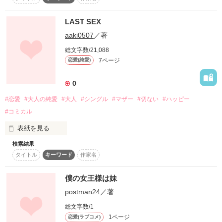
LAST SEX
作品を読む
aaki0507
／著
総文字数/21,088
7ページ
恋愛(純愛)
0
#恋愛
#大人の純愛
#大人
#シングル
#マザー
#切ない
#ハッピー
#コミカル
表紙を見る
検索結果
人生最後のSEXは誰と、どんな風に迎えるか考えたことがあり
タイトル
キーワード
作家名
ますか？

実は人生最後のSEXは初めてよりもずっと大切なことかもしれ
ない。

僕の女王様は妹
そう。人生最後のSEXこそ、運命の人で終えたい。

postman24
／著
『私』が『私』である為に。

総文字数/1
1ページ
恋愛(ラブコメ)