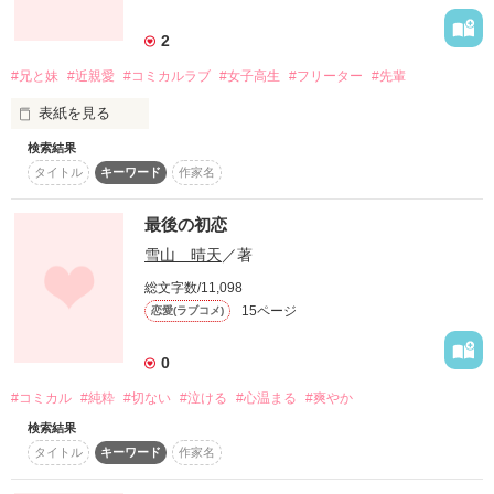
注) 大人の『純愛』物語です。

2
      官能小説ではありませんので、性的表現は出てきません。

      初めての作品です。よろしくお願いします。

#兄と妹
#近親愛
#コミカルラブ
#女子高生
#フリーター
#先輩
  アキ。

表紙を見る
検索結果
ちょっとコミカルな、そしてちょっとエッチな作品です。

タイトル
キーワード
作家名
妹に欲情してしまう悟の、孤軍奮闘ぶりをお楽しみください。 
作品を読む
最後の初恋
作品を読む
雪山 晴天
／著
総文字数/11,098
15ページ
恋愛(ラブコメ)
0
#コミカル
#純粋
#切ない
#泣ける
#心温まる
#爽やか
検索結果
タイトル
キーワード
作家名