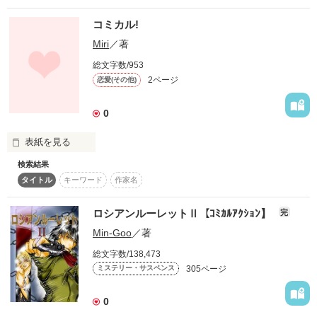
管理栄養士の姉と大学生の妹が出てきます。

語りは妹、というか姉に任せたらえらいことになりまして……
コミカル!
水面に伸びたその穂先は、

正直、妹もなかなかなのですが姉よりは向いているかと。

Miri
／著
あ、とりあえずみなさんは交通ルールを守って安全第一に運転
地下洞にこの世のものとは思えぬほどの

してください。

総文字数/953
まばゆい光を発した──

2ページ
恋愛(その他)
よし、これならまともな話っぽく紹介できたはず。

狐「できてねーよ、やり直せ！　責任者はどこだ！」

0
表紙を見る
作品を読む
作品を読む
検索結果
私にもついに春が到来かぁぁぁぁぁぁっ!
タイトル
キーワード
作家名
ロシアンルーレットⅡ【ｺﾐｶﾙｱｸｼｮﾝ】
完
作品を読む
Min-Goo
／著
総文字数/138,473
305ページ
ミステリー・サスペンス
0