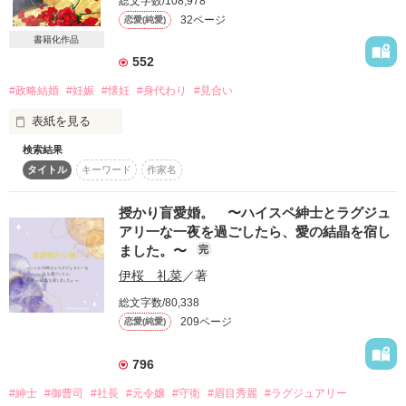
総文字数/108,978
完結2015.01.14

32ページ
恋愛(純愛)
───────────────────

作品を読む
1/23　番外編追加しました。

書籍化作品
　　　総合二位ありがとうございます。   

虹の彼方へ～運命の赤い糸は１枚の写真～

552
 聖凪砂さん

#政略結婚
#妊娠
#懐妊
#身代わり
#見合い
番外編①

表紙を見る
今回は、奈々と再会までの蓮の様子です。

検索結果
☆☆☆☆☆

本編を先にお読み下さい。

作品を読む
タイトル
キーワード
作家名
「誰よりも君が大切だ。この気持ちが

───────────────────

愛おしいってことなんだろう？」

授かり盲愛婚。 〜ハイスペ紳士とラグジュ
アリ一な一夜を過ごしたら、愛の結晶を宿し
☆☆☆☆☆

ました。〜
完
伊桜 礼菜
／著
家の借金返済のため

父の養子であることを隠して

総文字数/80,338
身代わりの政略結婚をした

209ページ
恋愛(純愛)
作品を読む
☆坪井澪（つぼいみお）☆

796
は、受け入れるしかない

#紳士
#御曹司
#社長
#元令嬢
#守衛
#眉目秀麗
#ラグジュアリー
つらい状況の中でも前を向いていた
