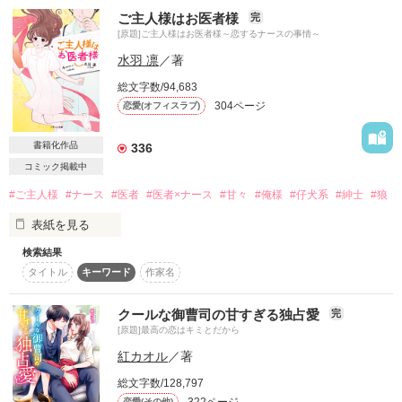
和泉　恭加（ｲｽﾞﾐ ｷｮｳｶ）39歳。化粧品メーカー"spRING"（ｽﾌﾟ
ご主人様はお医者様
完
作品を読む
ﾘﾝｸﾞ）副社長。イケオジ。

[原題]ご主人様はお医者様～恋するナースの事情～
水羽 凛
／著
総文字数/94,683
地味で真面目なことだけが取り柄の私が、

304ページ
恋愛(オフィスラブ)
書籍化作品
336
「……僕ね、好きなんだ」

コミック掲載中
#ご主人様
#ナース
#医者
#医者×ナース
#甘々
#俺様
#仔犬系
#紳士
#狼
ひょんなことから毎週水曜日、ランチを共にすることになった
イケオジから突然告白された。

表紙を見る
検索結果
「………は⁉︎」

タイトル
キーワード
作家名
゜・＊2013.06.10 書籍化＊・゜

クールな御曹司の甘すぎる独占愛
完
「あはは、慌ててる、焦ってる。そんな灯ちゃんも新鮮で可愛
素敵なレビュー

[原題]最高の恋はキミとだから
いね」

ありがとうございます

紅カオル
／著
風間　みあ様

総文字数/128,797
冗談か、はたまた和泉さんは実は結婚詐欺師で、私はそのカモ
はるくみ様

恋愛(その他)