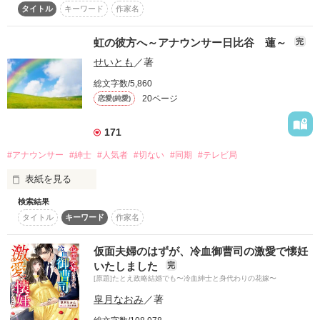
タイトル
キーワード
作家名
石原慧（ｲｼﾊﾗｹｲ）　

21歳

　親の言いつけ通り生きてきた。『自分』なんて何一つ持って 
国立大学4年生

虹の彼方へ～アナウンサー日比谷 蓮～
完
いない。今さら放り出されても、私は何を目標に生きていくの
せいとも
／著
か分からずに途方にくれていた。

　　　×

総文字数/5,860
そんな私の目の前に桜と共に舞い降りたのは――……。

西島啓之（ﾆｼｼﾞﾏﾀｶﾕｷ）　

20ページ
恋愛(純愛)
41歳

甘い賭け事ばかりしかけてくる、――優しくて素敵な私の未来
某有名商社勤務

171
の旦那さま？

#アナウンサー
#紳士
#人気者
#切ない
#同期
#テレビ局
平凡な女子大生と紳士なオジサマの年の差ラブストーリー

国際ショットガンマリッジ！ 

表紙を見る
――――――――――――――

イギリス人で外交官。敬語で日本語を話す金髪碧眼

検索結果
*************************************************

『東都テレビ』

David・Bruford（デイビット・ブラフォード）二十八歳。

ただただ作者のフェチを詰め込んだ自己満足作品となっており
タイトル
キーワード
作家名
人気アナウンサー

 ×

ます。

日比谷　蓮(ひびや　れん)

地味で箱入り娘。老舗和菓子『春月堂』販売員

仮面夫婦のはずが、冷血御曹司の激愛で懐妊
突然家の跡取り候補から外された舞姫。

☆erinaaaaaさん☆

いたしました
完
 鹿取 美麗 （かとり みれい）二十一歳。

レビューいただきありがとうございます！

サンライズニュースの顔。

[原題]たとえ政略結婚でも〜冷血紳士と身代わりの花嫁〜
――――――――――――――   

2021.5.12~2021.5.18
皐月なおみ
／著
公開2014.11.01

奈々に惚れたひとりの男の顔。
