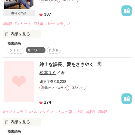
322ページ
にでもされるのだろうかと思いきやどうやらそうじゃないよう
とめきち様

で………。

二宮めい様

書籍化作品
337
水野ユーリ様

☆shii☆様

#溺愛
#エリート
#結婚
#紳士
#優しい
子悪魔☆☆様

「灯ちゃん。返事は弁えているつもりだよ。でもここで断られ
堂前りん様

表紙を見る
て終わらせるつもりはないんだ。まずは僕に3ヶ月、チャンス
さっちち様

をくれないかな？」

はうたん様

検索結果
原題【最高の恋はキミとだから】

ゆきてぃ～様

タイトル
キーワード
作家名
2019年1月　ベリーズ文庫より書籍化

みうこりん様

……どうせ、3ヶ月も待たずに愛想を尽かされるだろうと思っ
佳川鈴奈様

こちらは改稿前のものになるため、誤字・脱字・設定の変更等
ていたのに。

紳士な課長、愛をささやく
完
星宮沙希様

があります。

松本ユミ
／著
ご了承くださいませ。

総文字数/18,238
+*+*+*+*+

＊＊＊＊＊

「ははっ、ごめんね、意地悪で。でも逃すつもりはないんだ」

32ページ
恋愛(オフィスラブ)
Start

2010.11.13

恋は二の次だった。

*

174
「そのままの灯ちゃんで充分魅力的だけど、僕のために変わろ
2010.12.17

うとしてくれていることが堪らなく嬉しい」

End

#オフィスラブ
#バレンタイン
#大人の恋
#上司
#課長
#溺愛
「よかったら相談に乗ろうか？」

+*+*+*+*+

表紙を見る
☆甘ラブコメです☆

両親の遺した老舗和菓子店を潰さないために

検索結果
紳士だと思っていたイケオジは、意外と強引で策士で時々甘く