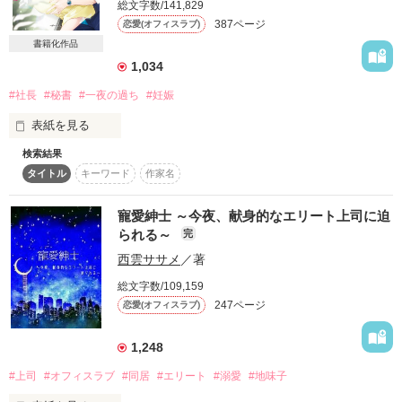
総文字数/141,829
詳しく検索
387ページ
恋愛(オフィスラブ)
書籍化作品
検索対象
1,034
タイトル
キーワード
作家名
表紙コメント
#社長
#秘書
#一夜の過ち
#妊娠
あらすじ
表紙を見る
ジャンル
検索結果
不動産会社で秘書の仕事をしている桃子は、交際経験も初恋も
タイトル
キーワード
作家名
まだの恋愛初心者。ある日、勤務先の社長と一夜を共にしてし
まい……

感想
寵愛紳士 ～今夜、献身的なエリート上司に迫
＊

られる～
完
ステータス
全て
完結
更新中
西雲ササメ
／著
「なかったことにしましょう」

大鷹不動産 社長秘書

総文字数/109,159
作品の長さ
長編
中編
短編
笹崎桃子(26)

247ページ
恋愛(オフィスラブ)
作品の長さについて
×

1,248
「悪いが、そうはいかないんだ」

コンテスト
#上司
#オフィスラブ
#同居
#エリート
#溺愛
#地味子
大鷹不動産 社長

超短編！フェチから始まる溺愛コンテスト
大鷹千紘(35)
