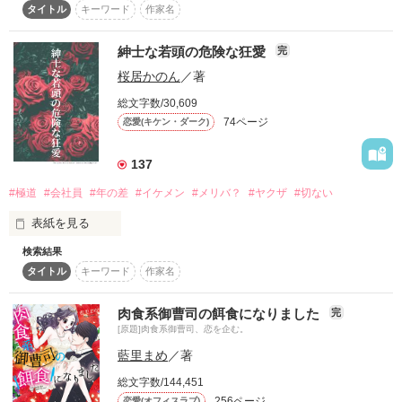
日々奮闘中の奈々の前に、ある日

て。

タイトル
キーワード
作家名
眉目秀麗なコンサルタントが現れた。

★20012.2.14オズモール編集部オススメ掲載

「今日はもう帰せそうにない」

★20012.8.27Berry's cafe職業別ラブストーリー特集掲載

紳士な若頭の危険な狂愛
完
そんな彼にだんだん絆され溶かされていくーーーー。

★2013.6.10ベリーズ文庫より発売予定

：

桜居かのん
／著
：

熱を帯びた瞳で見つめられた

皆様の応援に感謝します。

総文字数/30,609
74ページ
恋愛(キケン・ダーク)
これは偶然の相席から始まった、地味子とイケオジの攻防戦。

傾きかけた老舗和菓子店

(C)rin minaha*
オーナー兼和菓子職人

137
春川　奈々　二十七歳

2017.12.27

#極道
#会社員
#年の差
#イケメン
#メリバ？
#ヤクザ
#切ない
2023.2.21 完結

作品を読む
表紙を見る
✕

2023.3.5 おまけ『珠理ちゃんと佐原くんのファーストコンタク
ト』

検索結果
市谷綾菜（いちたにあやな）２４歳は、

タイトル
キーワード
作家名
詐欺師に騙されそうになった友人を助けたことで、

作品を読む
世界有数のコンサルティング会社

2023.6.13番外編①『紳士な副社長は意外といじわる』

その詐欺師に狙われる。

敏腕マネジャー

そこを助けたのは、藤代組若頭、

水瀬　晶　三十一歳

肉食系御曹司の餌食になりました
完
　　　　番外編②『名前で呼びたい』追加しました⭐︎

美東義隆（みとうよしたか）３０歳。

[原題]肉食系御曹司、恋を企む。
藍里まめ
／著
紳士で優しい物腰、

　　*･゜ﾟ･*:.｡..｡.:*･''･*:.｡. .｡.:*･゜ﾟ･*

だけど危険な香りのする美東に、

「ゆっくり俺を好きになってくれればいい。

総文字数/144,451
綾菜は駄目だと思いつつ惹かれてしまう。

だけど遠慮はしない。覚悟して」

256ページ
恋愛(オフィスラブ)