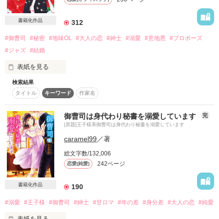
素敵なレビューありがとうございます♡

絶対に関わってはいけない、

書籍化作品
312
住む世界の違う二人が選ぶものは。

チャマ様

2018年7月27日〜7月31日
#御曹司
#秘密
#地味OL
#大人の恋
#紳士
#溺愛
#意地悪
#プロポーズ
お返事は感想ノートにてさせて頂いてます⭐︎

#ジャズ
#結婚
表紙を見る
作品を読む
作品を読む
検索結果
＊改稿前の文章です。文庫には書き下ろし番外編がついていま
タイトル
キーワード
作家名
す。

作品を読む
御曹司は身代わり秘書を溺愛しています
完
地味で冴えないOLの私には、スポットライトを浴びて歌う、別
[原題]王子様系御曹司は身代わり秘書を溺愛しています
の顔がある。

caramel99
／著
それは会社では秘密なのに、ある日、支社長が来店し……。

総文字数/132,006
242ページ
恋愛(純愛)
「亜弓さん、ですよね？」

書籍化作品
190
「ち、違います」

#溺愛
#王子様
#御曹司
#紳士
#甘ロマ
#年の差
#身分差
#大人の恋
#純愛
地味な私にも、華やかな私にも甘い攻撃を仕掛ける彼。

表紙を見る