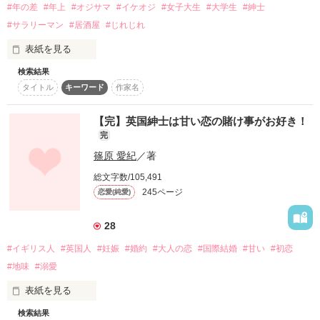
朝比奈　一成　32歳

#年の差
#年上
#オジサマ
#イケオジ
#女子大生
#大学生
#紳士
Ｈ２８．７　

#サラリーマン
#居酒屋
#じれじれ
*･゜ﾟ･*:.｡. .｡.:*･゜ﾟ･*

総合ランキング１位をいただきました！

＊＊＊＊＊

表紙を見る
2022/08/24

読んで下さった読者の皆様に

Start

検索結果
最初はバイト先によく来る気になる常連客だった

心からの感謝をもうしあげます。
「気に入った。結婚しよう」

タイトル
キーワード
作家名
2022/08/26

唐突なプロポーズは、なんの陰謀？

「石原さん離してください」

【完】英国紳士は甘い恋の賭け事がお好き！
作品を読む
完
「あなたとは結婚しません！」

「ひとりにしちゃイヤ」

作品を読む
篠原 愛紀
／著
きっぱり断る汐里に凝りもせず

「このままじゃ寝られませんよ。離してくれるかな？」

総文字数/105,491
溢れる愛情を注ぎこむ――……。

245ページ
恋愛(純愛)
「んっ」

2017年6月26日

「どうしてもだめかい？」

28
#イギリス人
#英国人
#妊娠
#婚約
#大人の恋
#国際結婚
#甘い
#初恋
「…西島さんと、一緒がいい」

#地味
#溺愛
表紙を見る
どうにもこうにも、抗えない

作品を読む
検索結果
『では私のキスで貴方が蕩けるか賭けませんか？』
