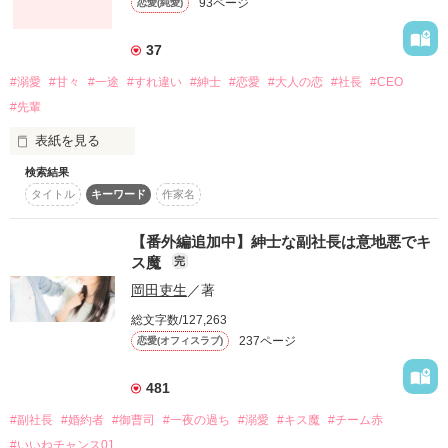
93ページ
恋愛(純愛)
なぜなら、彼は、初恋相手であり、医師を志すきっかけとなっ
た人物でもあったから。

37
#溺愛
#甘々
#一途
#すれ違い
#紳士
#恋愛
#大人の恋
#社長
#CEO
後日、友人として食事に誘われた遥奈は零から『不埒な提案』
を持ちかけられセフレにされたと思っていたら――

#先輩
表紙を見る
「傷ついたままの貴女を放ってなんておけないよ。そんな体質
治してあげるから、俺のこと信じて」

検索結果
タイトル
キーワード
作家名
過去の恋に傷つき恋を諦めた女医と初恋を拗らせたホテル御曹
伊崎　紘平■大手WEBデザイン会社CEO

司の、セフレから始まるジレあま執着ラブ♡

×

【番外編追加中】紳士な副社長は意地悪でキ
篠田　みのり■ホテルコンシェルジュ

ス魔
完
❥・ ┈┈༚˳ . ୨‪‪❤︎‬୧ . ˳༚┈┈ ・❥

岡田吏生
／著
♦♦♦

＊柚木遥奈（29歳）ゆずきはるな＊

総文字数/127,263
心療内科専門医を目指している内科専門医。

237ページ
恋愛(オフィスラブ)
仕事のため、数日間スイートルームに滞在することになったイ
＊神楽木零（31歳）かぐらぎれい（レイ･エドワード･ハミルト
ケメンCEOは、

481
ン）＊

かつて想いを寄せていた先輩だった。

世界最大ホテルチェーン「インペリアル・インターナショナ
#副社長
#婚約者
#御曹司
#一夜の過ち
#溺愛
#キス魔
#チーム赤
ル」の日本エリア統括支配人、英国医大出身という異色の経歴
#いいねチャンス01