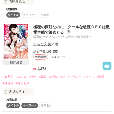
表紙を見る
スターツ出版小説投稿サイト合同企画「1話からの長編大
＊

検索結果
賞」ベリーズカフェ会場
タイトル
キーワード
作家名
その夜をきっかけに桃子は千紘の秘めた思いを知って……

※この作品はコミカライズされております

その他の条件
動画あり
コミックあり
極秘の懐妊なのに、クールな敏腕ＣＥＯは激
「君が好きなんだ」

愛本能で絡めとる
完
[原題]クールで紳士なＣＥＯは意外と独占欲が強い
身分の違いを理由に断り続けても求愛は止まらない

ひらび久美
／著
─「俺に下心がないと思う？」─

「俺の君への愛を信じてほしい」

総文字数/105,955
社内で噂のエリート上司

204ページ
恋愛(純愛)
高杉晴久(32)

書籍化作品
×

真面目な秘書と紳士な社長のオフィスラブの行方は……

美しい素顔を隠す地味社員

1,372
男性と暗闇が大の苦手

#御曹司
#ＣＥＯ
#紳士
#異国
#秘密の妊娠
#一夜の恋
#クール
#溺愛
細川雪乃(26)

#身分差
#身ごもり
◆～+～+～◆

表紙を見る
出会いは、停電した電車内。

検索結果
あなただけは私を助けてくれた。

作品を読む
タイトル
キーワード
作家名
信じて心を預けた人に、また裏切られるのは怖いから。

「こんなの、ただの上司なわけないだろ」
