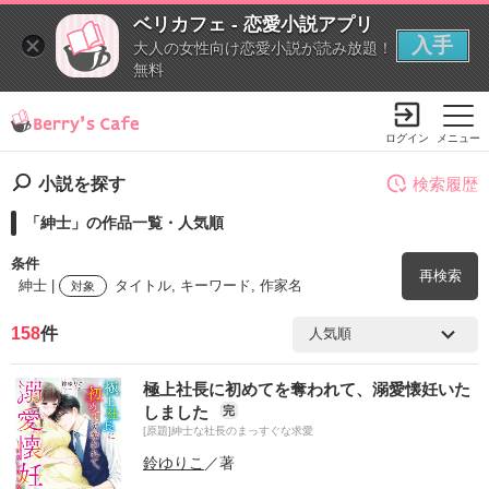
ベリカフェ - 恋愛小説アプリ
入手
大人の女性向け恋愛小説が読み放題！
無料
ログイン
メニュー
小説を探す
検索履歴
「紳士」の作品一覧・人気順
条件
再検索
紳士 |
タイトル, キーワード, 作家名
対象
158
件
検索ワード
極上社長に初めてを奪われて、溺愛懐妊いた
を含む
しました
完
[原題]紳士な社長のまっすぐな求愛
を除く
鈴ゆりこ
／著