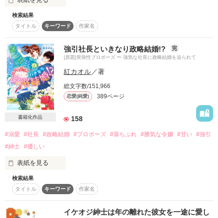
「あなたはとても美味しそうだ」

検索結果
2017年1月刊にてベリーズ文庫様より書籍化していただきまし
タイトル
キーワード
作家名
た。

紳士的な見た目なのに、中身は獲物を選ばない肉食獣なのか？

とても嬉しく、光栄に思っています。

強引社長といきなり政略結婚!?
完
それとも……。

これも読んでくださった読者の皆様のお陰と

[原題]突発性プロポーズ 〜 強気な社長に政略結婚を迫られて
本当に感謝しております。

紅カオル
／著
どうもありがとうございます❗

2016．9．18〜11．12

総文字数/151,966
書籍化に伴い、限定公開になっております。

389ページ
恋愛(純愛)
たくさんのレビューと感想を

ご迷惑をおかけしますが、宜しくお願い致します。

本当にありがとうございました！
書籍化作品
158
#溺愛
#社長
#政略結婚
#プロポーズ
#落ちぶれ
#勝気な令嬢
#甘い
#強引
取引先令嬢の披露宴に

作品を読む
#紳士
#優しい
父の代理で出席した理咲(りさ)は

偶然迷い込んだホテルのヘリポートで

表紙を見る
謎の美青年に助けられる。

検索結果
原題【突発性プロポーズ～強気な社長に政略結婚を迫られて】

タイトル
キーワード
作家名
2018年1月　ベリーズ文庫より書籍化

そして偶然再会した彼は

英国貴族の御曹司だった！

こちらは改稿前のものになるため、誤字・脱字・設定の変更等
イケオジ紳士は年の離れた彼女を一途に愛し