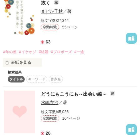
があります。

抜く
完
ご了承くださいませ。

まどか千秋
／著
＊＊＊＊＊

何もかも受け止めてくれる

総文字数/27,344
優しい彼の腕の中に飛び込みたいけれど……。

55ページ
恋愛(純愛)
父親の経営する会社が傾きかけ

家計を助けるためにアルバイトに励む汐里。

63
極上溺愛御曹司との、甘すぎる恋

#年の差
#イケオジ
#結婚
#プロポーズ
#一途
勤務先の喫茶店に、ある昼下がり

場違いなほど華麗な紳士が現れた――……

表紙を見る
検索結果
【本編】

＊＊＊＊＊

Ｈ２８．５．２８～Ｈ２８．６．２５

タイトル
キーワード
作家名
長い間、彼は年の離れた兄のような存在だと

【番外編】

自分に言い聞かせてきた

どうにもこうにも～出会い編～
完
勝気でお転婆

Ｈ２８．７．４

落ちぶれた社長令嬢

水嶋衣沙
／著
それなのに……

藤沢　汐里　28歳

にじいろのさかなさま　

総文字数/45,036
かわせつきひとさま

「こう見えて俺は独占欲が強いんだよ」

104ページ
×

恋愛(純愛)
蜜乃みあさま

聖凪砂さま

二十も年上の彼はそう言うと

強引で自由奔放な

素敵なレビューをありがとうございます！

28
リゾート開発会社　社長

私の左薬指に唇を寄せた
