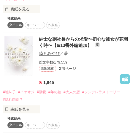
を持つ。

表紙を見る
「部屋に来てくれ」

❥・ ┈┈༚˳ . ୨‪‪❤︎‬୧ . ˳༚┈┈ ・❥

※他サイトにも掲載中

検索結果
バレンタインデー目前に彼氏に振られ、自暴自棄になった藍本
※この作品はフィクションです。実在の人物・団体とは一切関
タイトル
キーワード
作家名
紬（あいもと・つむぎ）。泥酔して帰宅する途中、記憶をなく
係ありません

し、目が覚めたときにいたのはホテルのスイートルーム。

思わぬ再会を果たし、

スイートルームでの密会を重ねるうちに、

紳士な副社長からの求愛〜初心な彼女が花開
痣だらけの体、壁にかかるのはふたつ並んだスーツ。

２人の距離は縮まっていき・・・。

く時〜【6/13番外編追加】
完
睦月みやび
／著
作品を読む
ガウン姿で浴室から現れたのはどこかで会ったことのあるひ
総文字数/179,559
◼︎◼︎◼︎

279ページ
恋愛(純愛)
作品を読む
1,645
2018/05/18

#地味子
#イケオジ
#溺愛
#年の差
#大人の恋
#シンデレラストーリー
「本気のオトナ恋愛」特集に掲載して頂きました。

#隠れ肉食？
ありがとうございました。

表紙を見る
検索結果
深町　灯（ﾌｶﾏﾁ ｱｶﾘ）25歳。スナック菓子メーカー営業事務。
タイトル
キーワード
作家名
自他共に認める地味子。

×
