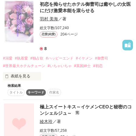
旅先でのきれいな思い出にしておきたかったのに、

初恋を拗らせたホテル御曹司は癒やしの女医
また彼に出会って――。

初めてづくしの甘い恋の行方は……？

にだけ激愛本能を滾らせる
羽村 美海
／著
「どうしても君を手に入れたい」

◇素顔を隠した秘密のオフィスラブ◇

総文字数/107,240
なにも持たない私に、すべてをくれる人。

204ページ
恋愛(純愛)
2020.05完結

2020.12加筆

2023.08.07〜2023.08.10

8
＊Miukumi様、みやのもり様、きょんちき様、素敵なレビュー
#溺愛
#執着愛
#独占欲
#ハッピーエンド
#イケメン
#御曹司
をありがとうございました＊
pikaさん さま、チャマさま、

#世界最大ホテルチェーン
#いちゃいちゃ
#英国紳士
#初恋
レビューありがとうございます。
表紙を見る
作品を読む
検索結果
心療内科医の柚木遥奈は、「ある体質」のせいで失恋した自分
作品を読む
タイトル
キーワード
作家名
には恋愛なんてできないと諦めていた。

そんな遥奈は友人との食事の帰りにヤクザ風の男に絡まれてい
極上スイートキス～イケメンCEOと秘密のコ
るところを、数ヶ月前に診察した患者――神楽木零に助けても
ンシェルジュ～
完
らい、お礼の代わりに相談にのることに。

綾木玲
／著
そこで衝撃的な事実を明かされ求婚されるも、遥奈は信じられ
総文字数/57,258
ずにいた。
