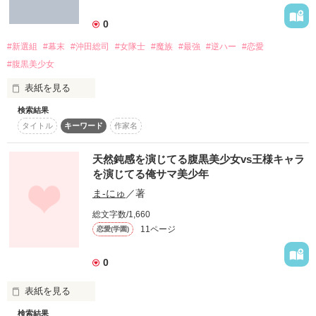
詳しく検索
0
検索対象
#新選組
#幕末
#沖田総司
#女隊士
#魔族
#最強
#逆ハー
#恋愛
タイトル
キーワード
作家名
表紙コメント
#腹黒美少女
あらすじ
表紙を見る
検索結果
ハロー( ´ ▽ ` )ノ

ジャンル
タイトル
キーワード
作家名
主人公の空でーす

天然鈍感を演じてる腹黒美少女vs王様キャラ
感想
を演じてる俺サマ美少年
普段人間が暮らしている所とは別の世界、魔界のマジックアカ
ステータス
全て
完結
更新中
ま-にゅ
／著
デミ

総文字数/1,660
作品の長さ
長編
中編
短編
11ページ
恋愛(学園)
ーという所から学園長命令で無理やり人間界にとばされて、学
園長

作品の長さについて
0
コンテスト
と古くからの大親友（？）の近藤勇という人がいる新選組とか
表紙を見る
いう

超短編！フェチから始まる溺愛コンテスト
検索結果