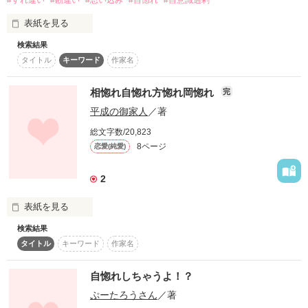
それが案外、長引いちゃって

女の子の恋物語。

表紙を見る
気付けば

新しい年を迎えてる。

検索結果
一生懸命、彼女に向き合ってきた彼氏

タイトル
キーワード
作家名
一生懸命、彼氏に尽くしてきた彼女

なんて。

作品を読む
なんで、すれ違っちゃったんだろう？
相惚れ自惚れ方惚れ岡惚れ
完
私にとって、

平成の御家人
／著
クリスマスイブって、

総文字数/20,823
作品を読む
毎年そんな日。

8ページ
恋愛(純愛)
特別な予定もなければ、

サンタさんからのお手紙すらない。

2
表紙を見る
なんだかんだ

検索結果
未編集
それが一番幸せだったりするのだが。

タイトル
キーワード
作家名
いや、むしろ

自惚れしちゃうよ！？
作品を読む
この日が一番、まともな私。

ぷーたろうさん
／著
普段なんて、
