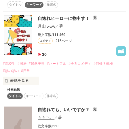
恋愛脳、自惚れ、被害妄想。典型です。男子としてはほんとに
タイトル
キーワード
作家名
やめてほしいです。鏡みたらどうですか？
自惚れヒーローに物申す！
完
作品を読む
月山 未来
／著
総文字数/111,469
215ページ
コメディ
30
#高校生
#同居
#残念美形
#ハートフル
#全力コメディ
#何様？俺様
#ほのぼの
#日常
表紙を見る
検索結果
タイトル
キーワード
作家名
自惚れても、いいですか？
完
ももち。
／著
春、出会いの季節。

総文字数/660