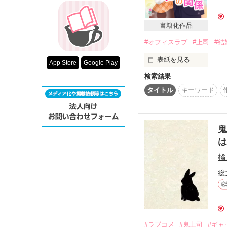
超短編！フェチ
スターツ出版小
書籍化作品
「やっぱり帰したくない
#オフィスラブ
#上司
#結
その他の条件
動画あり
表紙を見る
App Store
Google Play
・。*・。*・。*・。*・
検索結果
ホダカ・ホールディング
会社では容赦なしの部長
営業統括部長

タイトル
キーワード
冴島 賢人（32）

♡

怒鳴られて半泣きになり
ホダカ・ホールディング
経営管理部

鬼
小松 和花（27）

『この鬼部長！』

・。*・。*・。*・。*・
橘
2023/9/3　表紙公開

総
と、思ったか分からない
2023/9/19　更新開始

恋
2023/10/1　完結

だけど

※　※　※

過去作品

その部長は……

『無慈悲な部長に甘く求
#ラブコメ
#鬼上司
#ギャ