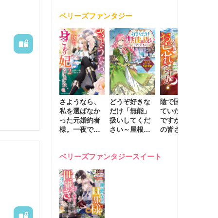
く
が息子に負け
ベリーズファンタジー
じと溺愛して
きます～
さようなら、
どうぞ好きな
陰で国を支え
転
私を選ばなか
だけ「無能」
ていたのは私
と
った元婚約者
扱いしてくだ
ですが、王家
っ
様。一夜で大
さい～屋根裏
の皆さんお忘
国
国君主の身ご
部屋の本の
れですか？～
に
もり妃になり
虫、実は国を
追放された隠
不
ベリーズファンタジースイート
ました２
動かす万能令
れ才女の辺境
保
嬢でした～
スローライフ
で
計画～
能
し