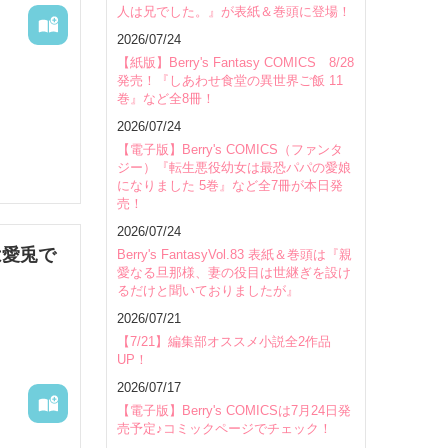
人は兄でした。』が表紙＆巻頭に登場！
会場
2026/07/24
【紙版】Berry's Fantasy COMICS 8/28
発売！『しあわせ食堂の異世界ご飯 11
巻』など全8冊！
2026/07/24
【電子版】Berry's COMICS（ファンタ
ジー）『転生悪役幼女は最恐パパの愛娘
になりました 5巻』など全7冊が本日発
売！
2026/07/24
は愛兎で
Berry's FantasyVol.83 表紙＆巻頭は『親
愛なる旦那様、妻の役目は世継ぎを設け
るだけと聞いておりましたが』
2026/07/21
【7/21】編集部オススメ小説全2作品
UP！
2026/07/17
【電子版】Berry's COMICSは7月24日発
売予定♪コミックページでチェック！