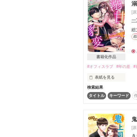
2018/1/31　End

『宮沢家の遺伝子』 sid
[
プロポーズからしばらく
☆*｡Many thanks for you
孝仁と彼の母と姉の四人
一
准ゆあまま様

孝仁の母と姉はあるとこ
総
聖凪砂様

みやのもり様

恋
『溺愛フルコース』 sid
━－━－━－━－━－━
プロポーズ後、同棲を始
『無慈悲な部長に甘く求
孝仁は全力で梢を甘やか
書籍化作品
2018年5月刊として

マカロン文庫化しました
#オフィスラブ
#年の差
#
『マーケティング部は今日
表紙を見る
読んでくださった皆様

新入社員を案内する篠田
本当にありがとうござい
すぐ近くでは永山と彩
検索結果
夢を追いかけ上京。

━－━－━－━－━－
そこに商品本部の孝仁
アプリケーションデザイ
タイトル
キーワード
西沢 青葉(24)

『時には叱って』 side梢
同棲からしばらくした頃
                   ×

家で甘やかされてばか
鬼
[
強面で口が悪くて女嫌い
き
『名前の由来』 side孝仁