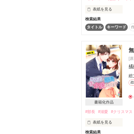
の続編になりますが、

表紙を見る
本作だけでもお楽しみい
※　※　※

検索結果
私の旦那サマなんです!!!
☆*｡Many thanks for you
タイトル
キーワード
鬼上司・宮沢孝仁から厳
鮭ムニエル 様

H.27.6.10

kind dream 様
ﾟ＊.｡.＊ﾟ＊.｡.＊ﾟ

当然、梢にとって孝仁は
[
ところが、ある出来事
橘
マカロン文庫より

総
電子書籍化されることに
酒に酔った孝仁を自宅
恋
それに伴い、1月14日よ
しかも、梢をうさぎと
させていただきます

書籍化作品
(旧題  上司とヒミツの結
厳しいだけではない孝仁
#部長
#溺愛
#クリスマス
次第に孝仁に惹かれてい
表紙を見る
検索結果
とある聖夜、
