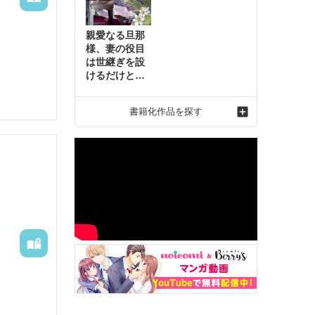
親愛なる旦那
様、妻の役目
は世継ぎを設
けるだけと聞
いておりまし
たが～虐げら
書籍化作品を探す
れ才女の幸せ
な結婚～2