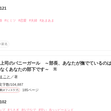
から始まる溺愛コンテスト
121
説投稿サイト合同企画「1話からの長編大賞」ベリーズカフェ
」

婚
#ヒミツ
#恋愛
#夫婦
#あまあま
コミックあり
。*・。*・

ス

サマ

作家名
、何度

ス

上司のバニーガール ～部長、あなたが撫でているの
はなくあなたの部下です～
完
。*・。*・

まこと
／著
文字数/104,887
。

185ページ
愛(オフィスラブ)
102
愛されてます』 

ップ
#うさぎ
#なでなで
#甘い
#ハッピーエンド