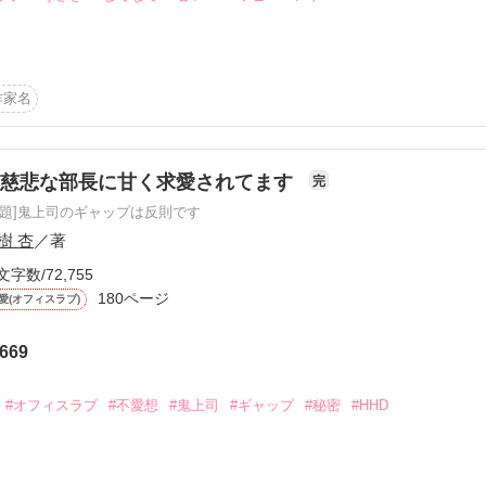
ただけます



r review.*☆

作家名
しい指導を受けている牧野梢

無慈悲な部長に甘く求愛されてます
完
恐怖の対象でしかない

作品を読む
原題]鬼上司のギャップは反則です
をきっかけにその印象は大きく変わっていく

樹 杏
／著
文字数/72,755
なりました

180ページ
まで送ると、そこにはかわいいうさぎがいて……？

愛(オフィスラブ)
り限定公開に

勘違いした孝仁はとんでもなく甘い行動をし始めた！？

669
婚を)

の裏の表情を知った梢は、

#オフィスラブ
#不愛想
#鬼上司
#ギャップ
#秘密
#HHD
き……
