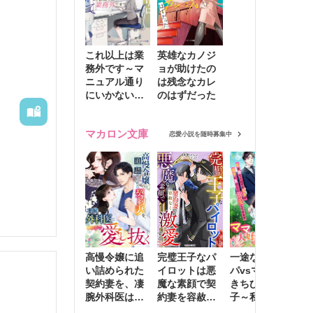
これ以上は業
英雄なカノジ
務外です～マ
ョが助けたの
ニュアル通り
は残念なカレ
にいかない彼
のはずだった
に無難な日々
を崩されて～
マカロン文庫
恋愛小説を随時募集中
高慢令嬢に追
完璧王子なパ
一途な社長パ
執
い詰められた
イロットは悪
パvsママ大好
士
契約妻を、凄
魔な素顔で契
きちびっこ息
偽
腕外科医はこ
約妻を容赦な
子～私を捨て
情
の手で愛し抜
く激愛する
たはずの元夫
堕