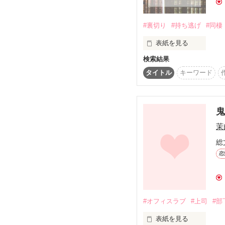
#裏切り
#持ち逃げ
#同棲
ﾟ･*:.｡. .｡.:*･゜ﾟ･*:.｡. .｡.
表紙を見る
「あまり私を甘やかさな
検索結果
ド天然を炸裂する上司
期待してしまうのがこわ
タイトル
キーワード
※完結後、かなり加筆
「……期待させてるのは
ﾟ･*:.｡. .｡.:*･゜ﾟ･*:.｡. .｡.
茉
総
甘えるのが苦手な女と

恋
愛を信じない男と

無邪気で元気な４歳児の
にぎやかな同居生活

#オフィスラブ
#上司
#部
表紙を見る