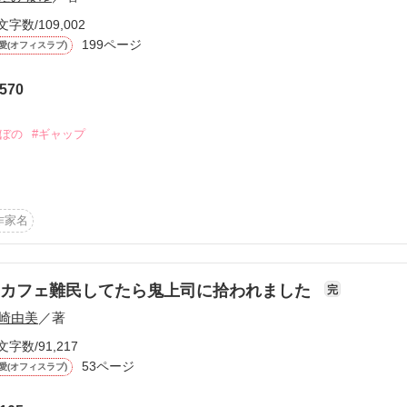
聞かれた孝仁

文字数/109,002
由来と孝仁自身がその名に込めている思いを語る

199ページ
愛(オフィスラブ)
青葉は

が竦んでしまう……

ideスイ

570
新入りの梢



られてスイは不満に思うも、梢のことは嫌いではない



のぼの
#ギャップ
くことに

のなんとかしろ」



.:*･゜ﾟ･*

仁

作家名
まりに甘く恥ずかしく……

の上司。

！？

』 side孝仁

ラブ

ネカフェ難民してたら鬼上司に拾われました
異動してきたばかりの頃

完
指導していたはずが、一所懸命な彼女の姿に次第に惹かれていく

崎由美
／著
恋愛大賞で



文字数/91,217
事故で失った有希は、



53ページ
愛(オフィスラブ)
一（4歳）を必死に子育て中。

定公開です

横暴な毒舌上司と一緒に暮らすことに。
