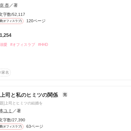
樹 杏
／著
文字数/52,117
120ページ
愛(オフィスラブ)
ーワード
作家名
表紙コメント
あらすじ
1,254
#溺愛
#オフィスラブ
#HHD
感想
司と

作家名
更新中
鬼上司と私のヒミツの関係
完
原題]上司とヒミツの結婚を
短編
り

本ユミ
／著
作品の長さにつ
文字数/27,390
63ページ
愛(オフィスラブ)