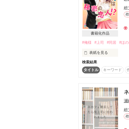
九条 京吾(30)

スイの名前の由来を梢に
総
いわゆる鬼上司

友人に教えてもらった
恋
そんな九条が大の苦手な
名前を呼ばれるだけで体
『新入りを教育するの』 s
孝仁との空間に加わった
書籍化作品
「西沢！とっととやれ」
独占していた孝仁を取
「はっ、はいぃぃ！！」
#俺様
#上司
#同居
#ほ
スイは先輩として梢を導
「そのいちいち萎縮すん
表紙を見る
「す、すみません！」

『愛と羞恥の夜』 side梢
検索結果
*･゜ﾟ･*:.｡..｡.:*･･*:.｡. .｡
初めて体を重ねる梢と孝
新入り契約社員

タイトル
キーワード
鬼上司との触れ合いはあ
白井有希 23歳

仕事中は異常に厳しい私
だけど実は××上司で……
俺様編集者

『目は口ほどにものを言う
石月冬吾 32歳

じれじれ年の差オフィス
梢がマーケティング部に
孝仁は上司として梢を
瀬
※第3回ベリーズカフェ 
両親に先立たれ、

佳作をいただきました！
総
一緒に暮らしていた姉も
ありがとうございます！
恋
唯一の肉親、甥っ子の祐
※番外編はフォロワー限
そんな中、成り行きで