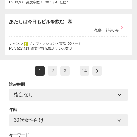
PV:13,389 総文字数:13,387 いいね数:1
あたしは今日もピルを飲む
完
流咲 花蓮/著
ジャンル
ノンフィクション・実話 68ページ
PV:3,527,413 総文字数:5,018 いいね数:3
1
2
3
14
…
読み時間
年齢
キーワード