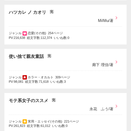
ハツカレ ノ カオリ
完
MiIMu/著
ジャンル
恋愛(その他) 254ページ
PV:216,638 総文字数:112,374 いいね数:0
使い捨て親友童話
完
廊下 理佳/著
ジャンル
ホラー・オカルト 309ページ
PV:98,081 総文字数:71,618 いいね数:3
モテ系女子のススメ
完
永花 ふう/著
ジャンル
実用・エッセイ(その他) 221ページ
PV:261,823 総文字数:61,012 いいね数:0