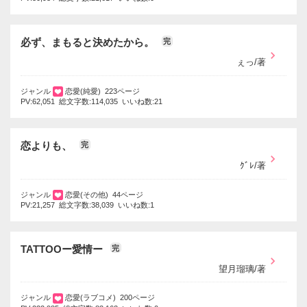
必ず、まもると決めたから。
完
ぇっ/著
ジャンル
恋愛(純愛) 223ページ
PV:62,051 総文字数:114,035 いいね数:21
恋よりも、
完
ｸﾞﾚ/著
ジャンル
恋愛(その他) 44ページ
PV:21,257 総文字数:38,039 いいね数:1
TATTOOー愛情ー
完
望月瑠璃/著
ジャンル
恋愛(ラブコメ) 200ページ