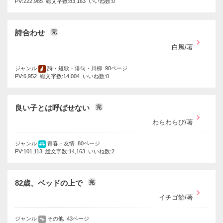
PV:222,985 総文字数:83,163 いいね数:0
詩合わせ
完
白風/著
ジャンル
詩・短歌・俳句・川柳 90ページ
PV:6,952 総文字数:14,004 いいね数:0
良い子とは呼ばせない
完
わらわらび/著
ジャンル
青春・友情 80ページ
PV:101,113 総文字数:14,163 いいね数:2
82歳、ベッドの上で
完
イチゴ飴/著
ジャンル
その他 43ページ