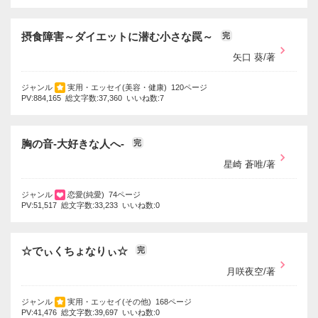
摂食障害～ダイエットに潜む小さな罠～
完
矢口 葵/著
ジャンル
実用・エッセイ(美容・健康) 120ページ
PV:884,165 総文字数:37,360 いいね数:7
胸の音‐大好きな人へ‐
完
星崎 蒼唯/著
ジャンル
恋愛(純愛) 74ページ
PV:51,517 総文字数:33,233 いいね数:0
☆でぃくちょなりぃ☆
完
月咲夜空/著
ジャンル
実用・エッセイ(その他) 168ページ
PV:41,476 総文字数:39,697 いいね数:0