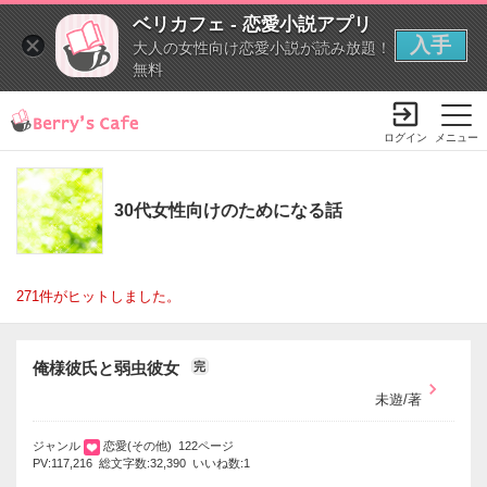
ベリカフェ - 恋愛小説アプリ
入手
大人の女性向け恋愛小説が読み放題！
無料
ログイン
メニュー
30代女性向けのためになる話
271件がヒットしました。
俺様彼氏と弱虫彼女
完
未遊/著
ジャンル
恋愛(その他) 122ページ
PV:117,216 総文字数:32,390 いいね数:1