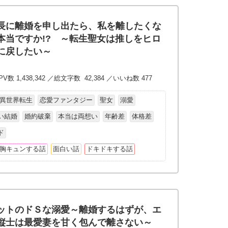
長に離婚を申し出たら、私を離したくな
本当ですか!? ～転生聖女は推しをヒロ
に戻したい～
V数 1,438,342 ／総文字数 42,384 ／いいね数 477
異世界転生
恋愛ファンタジー
聖女
溺愛
い結婚
婚約破棄
本当は両想い
年齢差
体格差
ド
胸キュンする話
面白い話
ドキドキする話
ットのドＳな溺愛～離婚するはずが、エ
縦士は最愛妻を甘く包んで離さない～