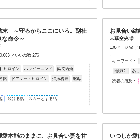
結末 ～守るからここにいろ。副社
お見合い結
せな命令～
未華空央
/著
著
108ページ
完
／P
0,603 ／いいね数 276
キーワード：
れヒロイン
ハッピーエンド
偽装結婚
地味OL
あ
逆転
ドアマットヒロイン
姉妹格差
継母
読者の感想：
話
泣ける話
スカッとする話
溺愛本能のままに、お見合い妻を甘
いつしか愛