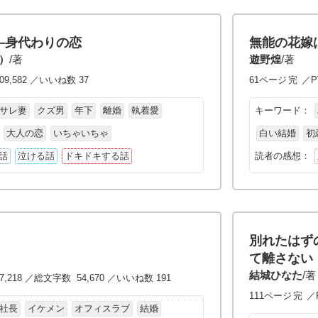
―身代わりの恋
無能の花嫁
）
/著
遊野煌
/著
09,582 ／いいね数 37
61ページ
完
／P
サレ妻
クズ男
年下
離婚
執着愛
キーワード：
大人の恋
いちゃいちゃ
白い結婚
初
話
泣ける話
ドキドキする話
読者の感想：
別れたはず
て離さない
結城ひなた
/著
7,218 ／総文字数 54,670 ／いいね数 191
111ページ
完
／P
社長
イケメン
オフィスラブ
結婚