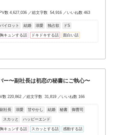
V数 4,627,036 ／総文字数 54,916 ／いいね数 463
パイロット
結婚
溺愛
独占欲
ドS
胸キュンする話
ドキドキする話
面白い話
バー〜副社長は初恋の秘書にご執心〜
数 220,862 ／総文字数 31,819 ／いいね数 166
副社長
溺愛
甘やかし
結婚
秘書
御曹司
スカッと
ハッピーエンド
胸キュンする話
スカッとする話
感動する話