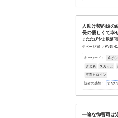
人助け契約婚の
長の優しくて幸
またたびやま銀猫
/
44ページ
完
／PV数 41
キーワード：
虐げら
ざまあ
スカッと
不遇ヒロイン
読者の感想：
切ない
一途な御曹司は