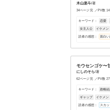
木山楽斗
/著
34ページ
完
／PV数 14
キーワード：
恋愛
女主人公
イケメン
読者の感想：
面白い
モウセンゴケ〜
にしのそら
/著
62ページ
完
／PV数 27
キーワード：
政略結
ギャップ
イケメン
読者の感想：
スカッ