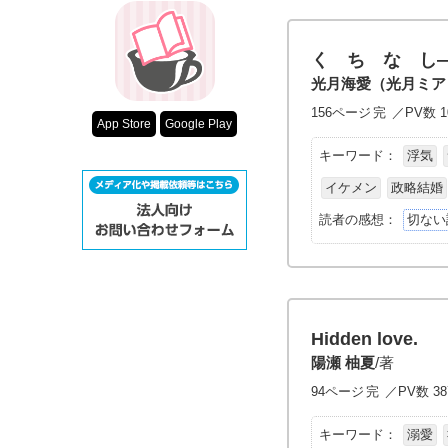
く ち な し
光月海愛（光月ミア
156ページ
完
／PV数 1
App Store
Google Play
キーワード：
浮気
イケメン
政略結婚
読者の感想：
切ない
Hidden love.
陽瀬 柚夏
/著
94ページ
完
／PV数 38
キーワード：
溺愛