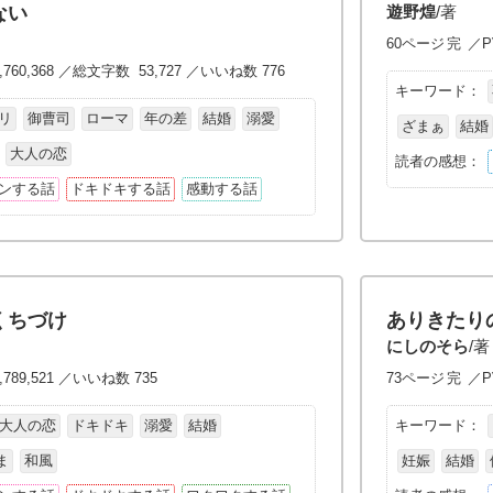
ない
遊野煌
/著
60ページ
完
／PV
,760,368 ／総文字数 53,727 ／いいね数 776
キーワード：
リ
御曹司
ローマ
年の差
結婚
溺愛
ざまぁ
結婚
大人の恋
読者の感想：
ンする話
ドキドキする話
感動する話
くちづけ
ありきたり
にしのそら
/著
789,521 ／いいね数 735
73ページ
完
／PV
大人の恋
ドキドキ
溺愛
結婚
キーワード：
ま
和風
妊娠
結婚