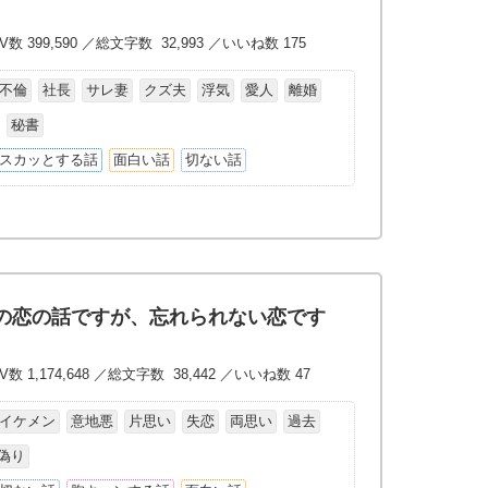
数 399,590 ／総文字数 32,993 ／いいね数 175
不倫
社長
サレ妻
クズ夫
浮気
愛人
離婚
秘書
スカッとする話
面白い話
切ない話
の恋の話ですが、忘れられない恋です
数 1,174,648 ／総文字数 38,442 ／いいね数 47
イケメン
意地悪
片思い
失恋
両思い
過去
偽り