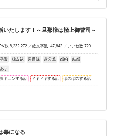
婚いたします！～旦那様は極上御曹司～
V数 8,232,272 ／総文字数 47,842 ／いいね数 720
溺愛
独占欲
男目線
身分差
婚約
結婚
まあま
胸キュンする話
ドキドキする話
ほのぼのする話
は毒になる