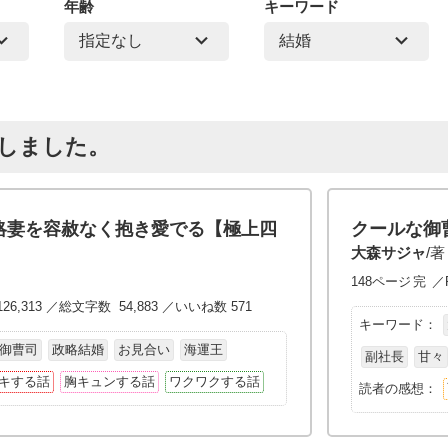
年齢
キーワード
トしました。
略妻を容赦なく抱き愛でる【極上四
クールな御
大森サジャ
/著
148ページ
完
／P
126,313 ／総文字数 54,883 ／いいね数 571
キーワード：
御曹司
政略結婚
お見合い
海運王
副社長
甘々
キする話
胸キュンする話
ワクワクする話
読者の感想：