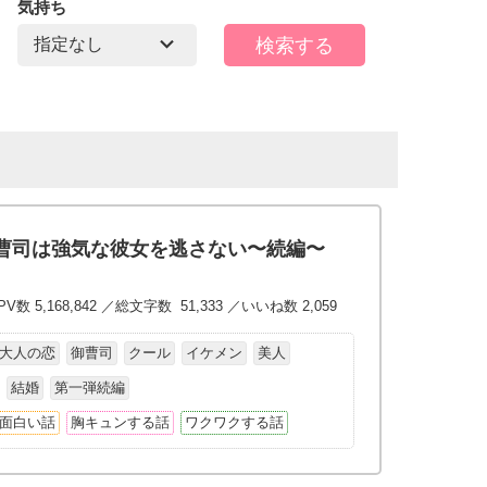
気持ち
曹司は強気な彼女を逃さない〜続編〜
V数 5,168,842 ／総文字数 51,333 ／いいね数 2,059
大人の恋
御曹司
クール
イケメン
美人
結婚
第一弾続編
面白い話
胸キュンする話
ワクワクする話