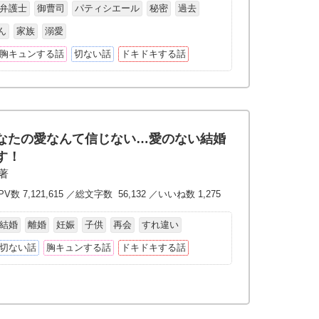
弁護士
御曹司
パティシエール
秘密
過去
ん
家族
溺愛
胸キュンする話
切ない話
ドキドキする話
なたの愛なんて信じない…愛のない結婚
す！
/著
V数 7,121,615 ／総文字数 56,132 ／いいね数 1,275
結婚
離婚
妊娠
子供
再会
すれ違い
切ない話
胸キュンする話
ドキドキする話