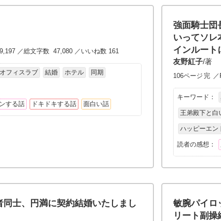
強面騎士団
いってソレ
インルート
9,197 ／総文字数 47,080 ／いいね数 161
友野紅子
/著
オフィスラブ
結婚
ホテル
同期
106ページ
完
／P
キーワード：
ンする話
ドキドキする話
面白い話
王弟殿下と白
ハッピーエン
読者の感想：
者同士、円満に契約結婚いたしまし
敏腕パイロ
リート副操