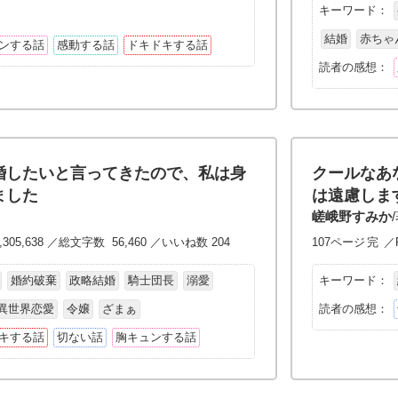
キーワード：
結婚
赤ちゃ
ンする話
感動する話
ドキドキする話
読者の感想：
婚したいと言ってきたので、私は身
クールなあ
ました
は遠慮しま
嵯峨野すみか
,305,638 ／総文字数 56,460 ／いいね数 204
107ページ
完
／P
婚約破棄
政略結婚
騎士団長
溺愛
キーワード：
異世界恋愛
令嬢
ざまぁ
読者の感想：
キする話
切ない話
胸キュンする話