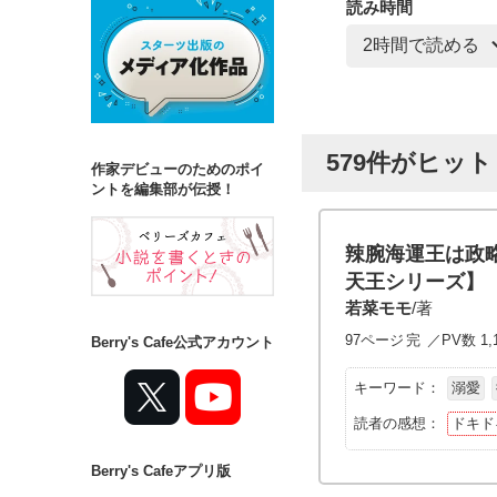
読み時間
579件がヒッ
作家デビューのためのポイ
ントを編集部が伝授！
辣腕海運王は政
天王シリーズ】
若菜モモ
/著
97ページ
完
／PV数 1,
Berry's Cafe公式アカウント
キーワード：
溺愛
読者の感想：
ドキド
Berry's Cafeアプリ版