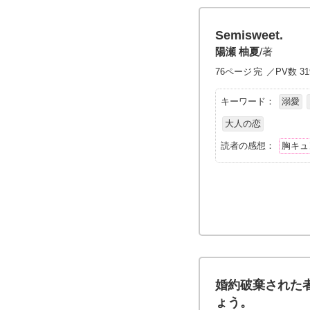
Semisweet.
陽瀬 柚夏
/著
76ページ
完
／PV数 31
キーワード：
溺愛
大人の恋
読者の感想：
胸キュ
婚約破棄された
ょう。