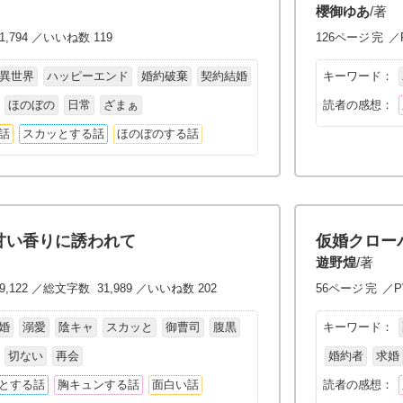
櫻御ゆあ
/著
1,794 ／いいね数 119
126ページ
完
／P
異世界
ハッピーエンド
婚約破棄
契約結婚
キーワード：
ほのぼの
日常
ざまぁ
読者の感想：
話
スカッとする話
ほのぼのする話
甘い香りに誘われて
仮婚クロー
遊野煌
/著
9,122 ／総文字数 31,989 ／いいね数 202
56ページ
完
／PV
婚
溺愛
陰キャ
スカッと
御曹司
腹黒
キーワード：
切ない
再会
婚約者
求婚
とする話
胸キュンする話
面白い話
読者の感想：