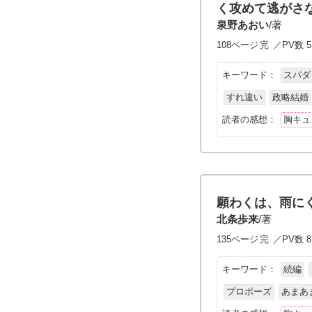
く攻めて逃がさ
泉野あおい
/著
108ページ
完
／PV数 5
キーワード：
スパダ
すれ違い
政略結婚
読者の感想：
胸キュ
願わくは、雨に
北条歩来
/著
135ページ
完
／PV数 8,
キーワード：
続編
プロポーズ
あまあ