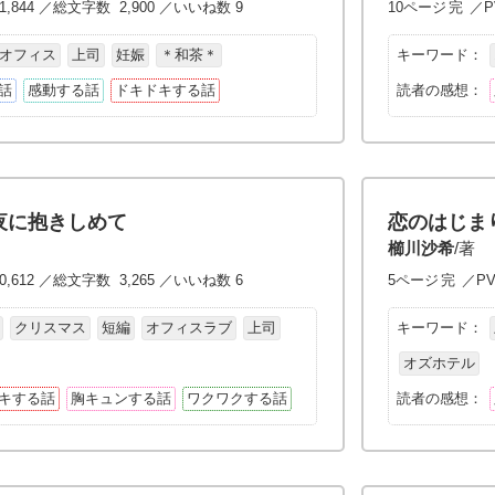
1,844 ／総文字数 2,900 ／いいね数 9
10ページ
完
／P
オフィス
上司
妊娠
＊和茶＊
キーワード：
話
感動する話
ドキドキする話
読者の感想：
夜に抱きしめて
恋のはじま
櫛川沙希
/著
0,612 ／総文字数 3,265 ／いいね数 6
5ページ
完
／PV
クリスマス
短編
オフィスラブ
上司
キーワード：
オズホテル
キする話
胸キュンする話
ワクワクする話
読者の感想：