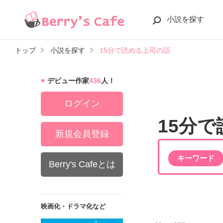
小説を探す
トップ
小説を探す
15分で読める上司の話
デビュー作家
436
人！
ログイン
15分
新規会員登録
キーワード
Berry's Cafeとは
映画化・ドラマ化など