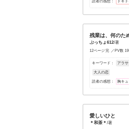
読者の感想：
ドキド
残業は、何のた
ぷっちょ612
/著
12ページ
完
／PV数 19
キーワード：
アラサ
大人の恋
読者の感想：
胸キュ
愛しいひと
＊和茶＊
/著