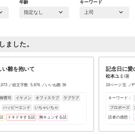
年齢
キーワード
トしました。
しい雛を抱いて
記念日に愛
松本ユミ
/著
,073 ／総文字数 5,876 ／いいね数 36
10ページ
完
／P
御曹司
イケメン
オフィスラブ
ラブラブ
キーワード：
ハッピーエンド
いちゃいちゃ
プロポーズ
話
ドキドキする話
胸キュンする話
読者の感想：