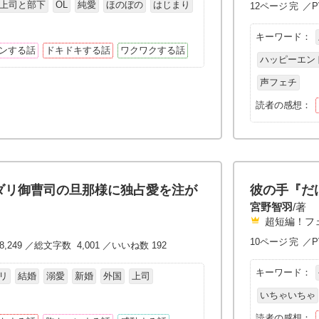
上司と部下
OL
純愛
ほのぼの
はじまり
12ページ
完
／P
キーワード：
ンする話
ドキドキする話
ワクワクする話
ハッピーエン
声フェチ
読者の感想：
ダリ御曹司の旦那様に独占愛を注が
彼の手『だ
宮野智羽
/著
超短編！フ
10ページ
完
／P
8,249 ／総文字数 4,001 ／いいね数 192
キーワード：
リ
結婚
溺愛
新婚
外国
上司
いちゃいちゃ
読者の感想：