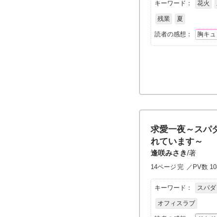
キーワード：
花火
残業
夏
読者の感想：
胸キュ
求愛一夜～スパ
れています～
逢咲みさき
/著
14ページ
完
／PV数 10
キーワード：
スパダ
オフィスラブ