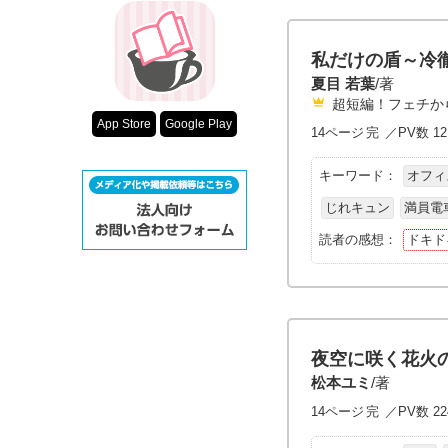
私だけの盾～冷
夏目 若葉
/著
超短編！フェチか
App Store
Google Play
14ページ
完
／PV数 12
キーワード：
オフィ
じれキュン
満員電
読者の感想：
ドキド
夜空に咲く花火
松本ユミ
/著
14ページ
完
／PV数 22