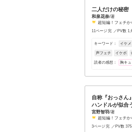
二人だけの秘密
和泉花奈
/著
超短編！フェチか
11ページ
完
／PV数 1,
キーワード：
イケメ
声フェチ
イケボ
読者の感想：
胸キュ
自称『おっさん
ハンドルが似合
宮野智羽
/著
超短編！フェチか
3ページ
完
／PV数 37