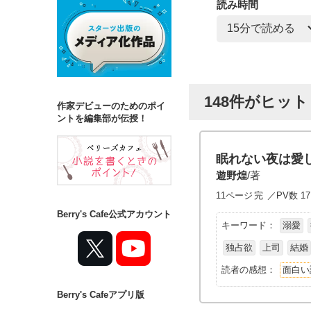
読み時間
148件がヒッ
作家デビューのためのポイ
ントを編集部が伝授！
眠れない夜は愛
遊野煌
/著
11ページ
完
／PV数 17
Berry's Cafe公式アカウント
キーワード：
溺愛
独占欲
上司
結婚
読者の感想：
面白い
Berry's Cafeアプリ版