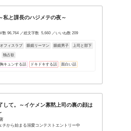
～私と課長のハジメテの夜～
V数 96,764 ／総文字数 5,660 ／いいね数 209
オフィスラブ
眼鏡リーマン
眼鏡男子
上司と部下
独占欲
胸キュンする話
ドキドキする話
面白い話
了して。～イケメン寡黙上司の裏の顔は
～
/著
ェチから始まる溺愛コンテストエントリー中