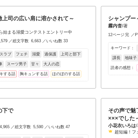
徹上司の広い肩に溶かされて～
シャンプー
霧内杳
/著
ら始まる溺愛コンテストエントリー中
12ページ
完
／P
,579 ／総文字数 6,663 ／いいね数 33
キーワード：
スラブ
フェチ
溺愛
過保護
上司と部下
課長
地味子
車
スーツ男子
甘々
大人の恋
読者の感想：
キする話
胸キュンする話
ほのぼのする話
の下で
その声で魅
×××でした
小花衣いろは
4,965 ／総文字数 5,590 ／いいね数 47
超短編！フ