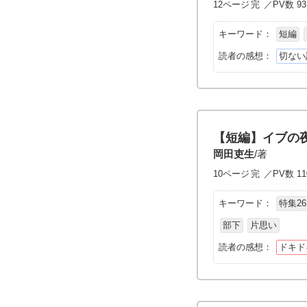
12ページ
完
／PV数 93
キーワード：
短編
読者の感想：
切ない
【短編】イブの
岡田吏生
/著
10ページ
完
／PV数 11
キーワード：
特集26
部下
片思い
読者の感想：
ドキド