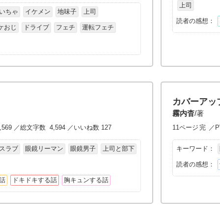
上司
いちゃ
イケメン
地味子
上司
読者の感想：
ケおじ
ドライブ
フェチ
運転フェチ
カバーアッ
霧内杳
/著
,569 ／総文字数 4,594 ／いいね数 127
11ページ
完
／P
スラブ
眼鏡リーマン
眼鏡男子
上司と部下
キーワード：
読者の感想：
話
ドキドキする話
胸キュンする話