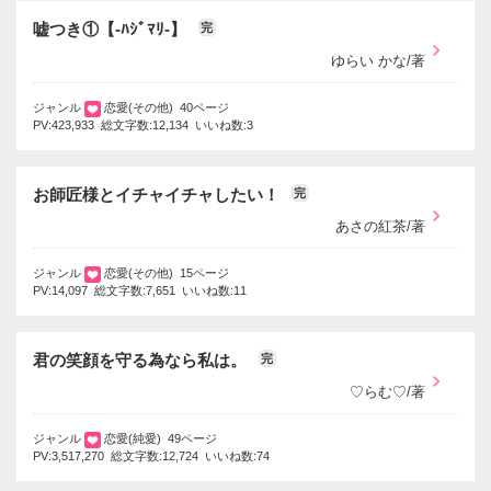
嘘つき①【-ﾊｼﾞﾏﾘ-】
完
ゆらい かな/著
ジャンル
恋愛(その他) 40ページ
PV:423,933 総文字数:12,134 いいね数:3
お師匠様とイチャイチャしたい！
完
あさの紅茶/著
ジャンル
恋愛(その他) 15ページ
PV:14,097 総文字数:7,651 いいね数:11
君の笑顔を守る為なら私は。
完
♡らむ♡/著
ジャンル
恋愛(純愛) 49ページ
PV:3,517,270 総文字数:12,724 いいね数:74