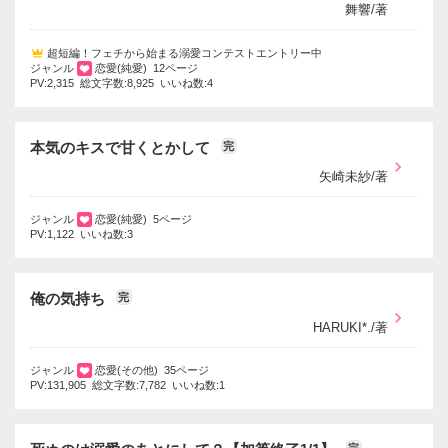
舞響/著
超短編！フェチから始まる溺愛コンテストエントリー中
ジャンル
恋愛(純愛) 12ページ
PV:2,315 総文字数:8,925 いいね数:4
本気のキスで甘くとかして
完
矢崎未紗/著
ジャンル
恋愛(純愛) 5ページ
PV:1,122 いいね数:3
俺の気持ち
完
HARUKI*./著
ジャンル
恋愛(その他) 35ページ
PV:131,905 総文字数:7,782 いいね数:1
完