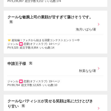
PV:5,235,857 総文字数:9,212 いいね数:174
クールな敏腕上司の素顔が甘すぎて蕩けそうです。
完
海月いばら/著
超短編！フェチから始まる溺愛コンテストエントリー中
ジャンル
恋愛(オフィスラブ) 14ページ
PV:9,325 総文字数:8,954 いいね数:14
申請王子様
完
秋葉なな/著
ジャンル
恋愛(オフィスラブ) 19ページ
PV:89,764 総文字数:12,825 いいね数:10
クールなパティシエが見せる笑顔は私にだけとびき
り甘い
完