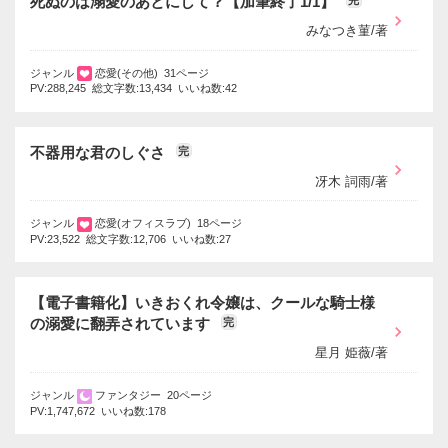
死ぬのは溺愛のあとにして？【加筆終了1/1】
みなつき菫/著
ジャンル
恋愛(その他) 31ページ
PV:288,245 総文字数:13,434 いいね数:42
不器用な君のしぐさ
完
冴木 詞雨/著
ジャンル
恋愛(オフィスラブ) 18ページ
PV:23,522 総文字数:12,706 いいね数:27
【電子書籍化】いきおくれ令嬢は、クールな騎士様
の溺愛に翻弄されています
完
星月 姫薇/著
ジャンル
ファンタジー 20ページ
PV:1,747,672 いいね数:178