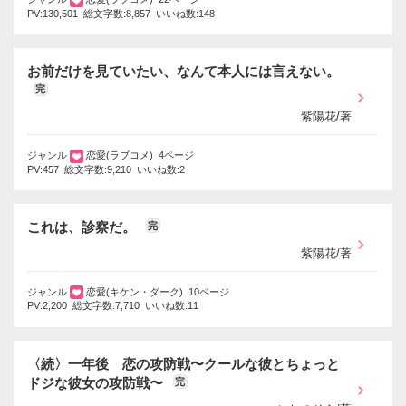
PV:130,501 総文字数:8,857 いいね数:148
お前だけを見ていたい、なんて本人には言えない。
完
紫陽花/著
ジャンル
恋愛(ラブコメ) 4ページ
PV:457 総文字数:9,210 いいね数:2
これは、診察だ。
完
紫陽花/著
ジャンル
恋愛(キケン・ダーク) 10ページ
PV:2,200 総文字数:7,710 いいね数:11
〈続〉一年後 恋の攻防戦〜クールな彼とちょっと
ドジな彼女の攻防戦〜
完