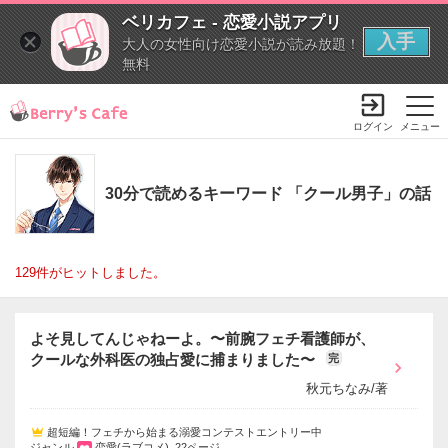
ベリカフェ - 恋愛小説アプリ
入手
大人の女性向け恋愛小説が読み放題！
無料
ログイン
メニュー
30分で読めるキーワード 「クール男子」の話
129件がヒットしました。
よそ見してんじゃねーよ。〜前腕フェチ看護師が、
クールな外科医の独占愛に捕まりました〜
完
秋元ちなみ/著
超短編！フェチから始まる溺愛コンテストエントリー中
ジャンル
恋愛(ラブコメ) 22ページ