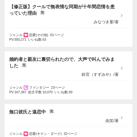
【修正版】クールで無表情な同期が十年間恋情を患
っていた理由
完
みなつき菫/著
ジャンル
恋愛(その他) 61ページ
PV:550,271 いいね数:63
婚約者と親友に裏切られたので、大声で叫んでみま
した
完
鈴宮（すずみや）/著
ジャンル
ファンタジー 23ページ
PV:167,367 総文字数:10,070 いいね数:69
無口彼氏と遠恋中
完
由笑/著
ジャンル
恋愛(キケン・ダーク) 32ページ