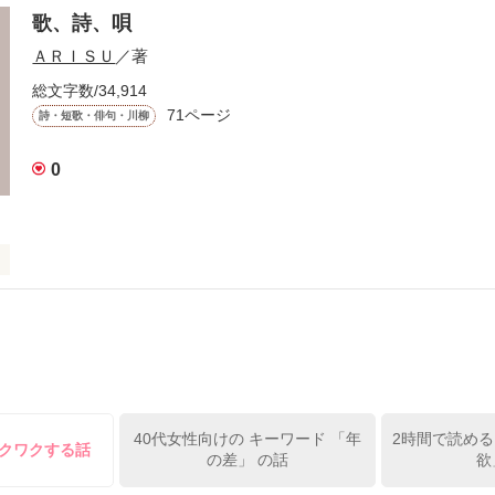
歌、詩、唄
ＡＲＩＳＵ
／著
して

けては

総文字数/34,914
71ページ
詩・短歌・俳句・川柳
0
していた

るまで

いこと、

いこと

40代女性向けの キーワード 「年
2時間で読める
きてゆく中で

ワクワクする話
の差」 の話
欲