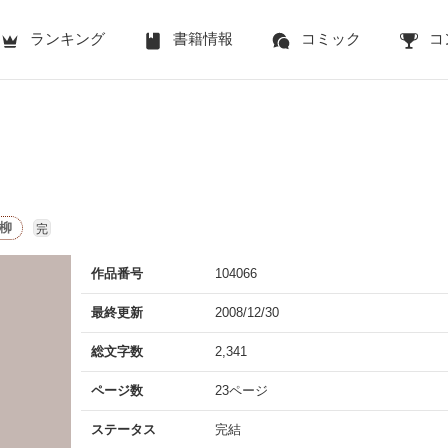
ランキング
書籍情報
コミック
コ
柳
完
作品番号
104066
最終更新
2008/12/30
総文字数
2,341
ページ数
23ページ
ステータス
完結