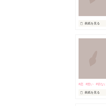
表紙を見る
『知らずに』

知らずに歩いて
道は、遠く

#恋
#想い
#切な
道は、浅く

表紙を見る
満たされること