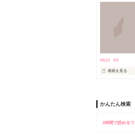
この胸の奥深く

無知を振りかざ
絶えず支配し続
叫ぶ絶望

嘘つきな私は

たしかなものは

#歌詞
#詩
もがいたふりを
ただひとつ

表紙を見る
いつか辿り着け
悲しいことや辛
知っていく度に

かんたん検索
嬉しいこと楽し
きっと私達が生
3時間で読める
やっと君との

とても
