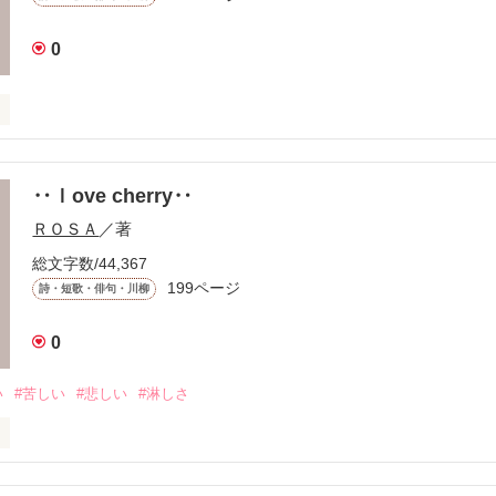
0
‥ｌove cherry‥
ＲＯＳＡ
／著
総文字数/44,367
199ページ
詩・短歌・俳句・川柳
きた

0
い
#苦しい
#悲しい
#淋しさ
のない
