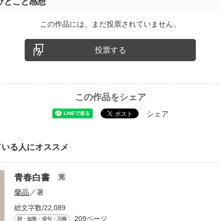
ひとこと感想
この作品には、まだ投票されていません。
投票する
この作品をシェア
シェア
ている人にオススメ
青春白書
完
蘭晶
／著
総文字数/22,089
209ページ
詩・短歌・俳句・川柳