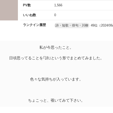
PV数
1,566
いいね数
0
ランクイン履歴
詩・短歌・俳句・川柳
49位（2024/06
私が今思ったこと。
日頃思ってることを｢詩｣という形でまとめてみました。
色々な気持ちが入っています。
ちょこっと、覗いてみて下さい。