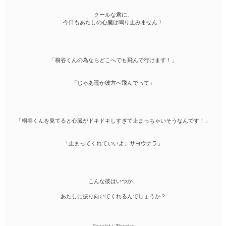
クールな君に、
今日もあたしの心臓は鳴り止みません！
「桐谷くんの為ならどこへでも飛んで行けます！」
「じゃあ遥か彼方へ飛んでって」
「桐谷くんを見てると心臓がドキドキしすぎて止まっちゃいそうなんです！」
「止まってくれていいよ。サヨウナラ」
こんな彼はいつか、
あたしに振り向いてくれるんでしょうか？