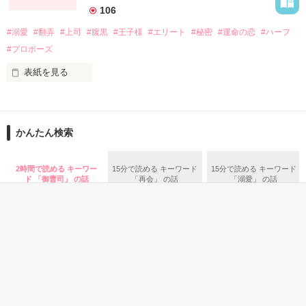
106
－－－－－－－－－－－－－－－－

#溺愛
#翻弄
#上司
#腹黒
#王子様
#エリート
#秘密
#運命の恋
#ハーフ
部下の名前は杉原由紀。

#プロポーズ
そして、上司（課長）の名前は奥田巧。

表紙を見る
ドジで先輩からいびられているわたし。

理不尽な残業にくれていたある夜、彼は現れた。

ごく普通の私は、ごく普通に就職をし、

かんたん検索
ごく普通に恋愛をした……はずでした。

2時間で読める キーワー
15分で読める キーワード
15分で読める キーワード
「俺が助けてあげる」

でも、ただひとつ違っていたのは……

ド 「御曹司」 の話
「再会」 の話
「溺愛」 の話
課長は筋金入りの鬼だったのです。

ふわふわの笑顔、甘い微笑、やさしい声。

－－－－－－－－－－－－－－－－

これは、ごくごく普通の新人ＯＬ

まるで王子様のような人。

杉原由紀が、鬼課長との恋愛に

奮闘するという涙と笑い（？）
