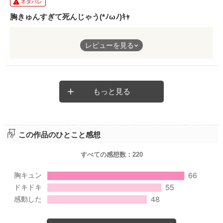
ネタバレ
くん。
胸きゅんすぎて死んじゃう(*ﾉωﾉ)ｷｬ
１人で大きな痛みを抱え誰とも関わろうとしない彼を愛しく思う
奈乃。
桐谷くんカッコよすぎる!!
レビューを見る
ツンデレって罪ですよね！？
いつだって私がいるから。
奈乃の天然っぷりもかわいい!!
奈乃の一途な想いが桐谷くんに伝わらないはずがなくて
もっと見る
―――……。
メルさん最高です♡
クールな桐谷くんに胸キュンしっぱなしで心臓が持たない！？
この作品のひとこと感想
メルちゃんの切な胸きゅんストーリーご一読下さいませ。
すべての感想数：
220