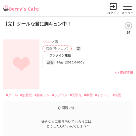
ログイン
メニュー
【完】クールな君に胸キュン中！
54
*メル*
／著
恋愛(ラブコメ)
完
ランクイン履歴
総合
84位（2016/04/05）
作品情報
#クール
#無愛想
#胸キュン
#ラブコメ
#天邪鬼
#毒舌
#イケメン
#溺愛
Q:問題です。
好きな人に振り向いてもらうには、
どうしたらいいんでしょう？