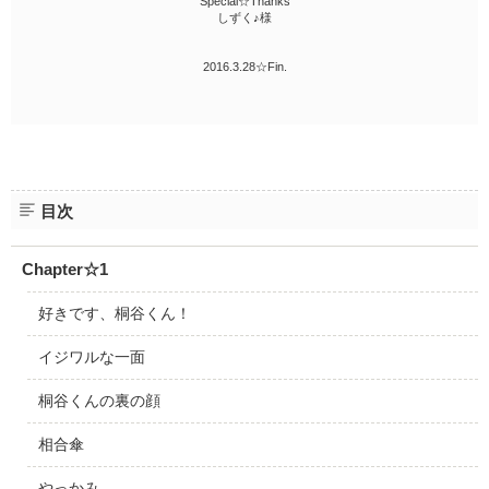
Special☆Thanks
しずく♪様
2016.3.28☆Fin.
目次
Chapter☆1
好きです、桐谷くん！
イジワルな一面
桐谷くんの裏の顔
相合傘
やっかみ