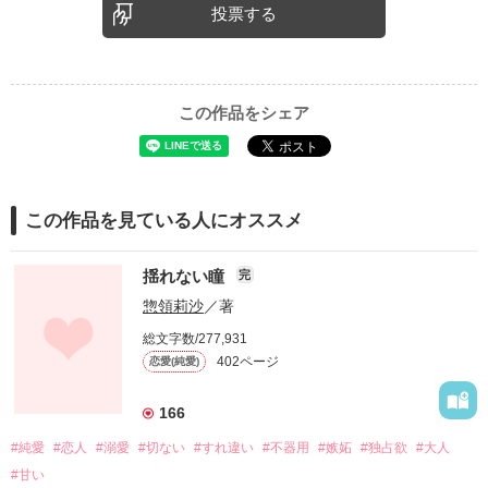
投票する
この作品をシェア
この作品を見ている人にオススメ
揺れない瞳
完
惣領莉沙
／著
総文字数/277,931
402ページ
恋愛(純愛)
166
#純愛
#恋人
#溺愛
#切ない
#すれ違い
#不器用
#嫉妬
#独占欲
#大人
#甘い