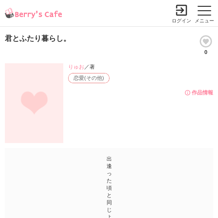
ログイン
メニュー
君とふたり暮らし。
0
りゅお
／著
恋愛(その他)
作品情報
出
逢
っ
た
頃
と
同
じ
よ