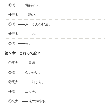
③潤 ――電話から。
④亮太 ――誘い。
⑤潤 ――芦田くんの部屋。
⑥亮太 ――キス。
⑦潤 ――朝。
第２章 これって恋？
①亮太 ――意識。
②潤 ――会いたい。
③亮太 ―――泊まり。
④潤 ――エッチ。
⑤亮太 ――俺の気持ち。