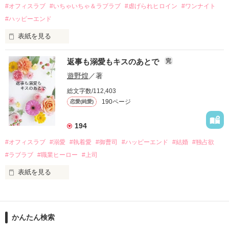
運命のような再会を果たす。

#オフィスラブ
#いちゃいちゃ＆ラブラブ
#虐げられヒロイン
#ワンナイト
そして、ひょんなことから

#ハッピーエンド
酔った勢いで一夜を共にしてしまった。

表紙を見る
さらに、美桜が初めてだと知った哲平は

『責任をとる、結婚しよう』と真っ直ぐに告げてきた。

　おかしな噂を流されて前の職場でうまくいかなかった梅田美
戸惑う美桜とは裏腹に、好きという気持ちを隠すことなく

返事も溺愛もキスのあとで
完
桜は、海外で傷心旅行をしていたところ、日本人美青年と出会
甘やかしてくる。

い、酒の勢いもあり一夜限りの関係となる。

遊野煌
／著
　帰国後、美桜は新しい職場でワンナイトした美青年と再会。
そんなある日、哲平は美桜がストーカー被害に

総文字数/112,403
なんと彼の正体は、とある財閥御曹司にも関わらず、一族を離
遭っていることを知る。

190ページ
恋愛(純愛)
れて起業した新進気鋭の実業家、社内でも冷徹だと評判な社長
美桜を守るため、哲平は同居を提案してきて――。

――御影恭司その人だったのだ――！

　なぜか恭司から飼い猫の世話係を命じられた美桜は、猫の世
194
話を口実にしばしば呼び出された上、二人はいわゆる身体だけ
夏木美桜(なつきみお)

#オフィスラブ
#溺愛
#執着愛
#御曹司
#ハッピーエンド
#結婚
#独占欲
✕

#ラブラブ
#職業ヒーロー
#上司
鳴海哲平 (なるみてっぺい)

表紙を見る
作品を読む
止まっていたはずの二人の時間が、再び動き出す。

舞川雛子（26）は大手お菓子メーカー、三日月製菓コーポレー
再会から始まる、溺愛ラブ。

ションの企画戦略室で働いている。

また雛子には2年前から付き合いはじめ、半年前から同棲を始
2026.6.5～2026.7.25

かんたん検索
めた、同期で恋人の石垣守（26）がいるのだが、後輩の姫原由