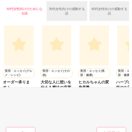
羅（24）との浮気が発覚した上、いつのまにか元カノにされて
いた。

40代女性向けのためにな
30代女性向けの感動する
40代女性向けの感動する
守と由羅から『便利屋雛子』と馬鹿にされ、一人こっそり泣い
る話
話
話
＊以前、公開していた話の改稿版です＊

ていた雛子に、企画戦略室の上司である雪瀬鷹哉（29）が
『──俺と結婚してくれないか』といきなりプロポーズをしてき
た上、同居まで提案してきて──？

鷹哉『宜しくな、俺の雛子』🦅

雛子『俺の……ひぃ、雛子？！！！』🐥

作品を読む
シゴデキで冷徹な上司が見せる素顔は、なぜか想像以上に甘く
て……🐥💓🦅

実用・エッセイ(グル
実用・エッセイ(その
実用・エッセイ(美
実用・エッ
メ・レシピ)
他)
容・健康)
容・健康)
※表紙も作中使用の画像も全てフリー素材です。

オーダー承りま
大切な人に想いを
ヒカルちゃんの変
ハーブの
※執筆期間2026.6.3〜7.20完結です。　

す！
伝える魔法の言葉
身美塾
杯のお茶
※他サイトさんにて恋愛トレンド1位でした〜良かったら読ん
運ぶ～
山川恵里佳／著
吉井春樹／著
佐野ヒカル／著
t
で頂けると嬉しいです。
遠近由美
もっと見る
作品を読む
かんたん検索の条件を変える