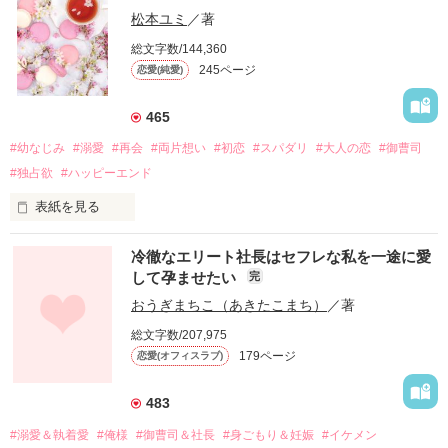
松本ユミ
／著
総文字数/144,360
245ページ
恋愛(純愛)
465
#幼なじみ
#溺愛
#再会
#両片想い
#初恋
#スパダリ
#大人の恋
#御曹司
#独占欲
#ハッピーエンド
表紙を見る
冷徹なエリート社長はセフレな私を一途に愛
して孕ませたい
完
幼なじみの哲平に淡い恋心を抱いていた美桜。

おうぎまちこ（あきたこまち）
／著
しかし、ある出来事をきっかけに二人の関係は壊れてしまう。

総文字数/207,975
関係修復もできないまま、美桜は両親の離婚によって

179ページ
恋愛(オフィスラブ)
引っ越すことになり、哲平とも離れ離れになった。

それから約十二年後。

483
過去の傷から、二度と会いたくないと思っていた哲平に

#溺愛＆執着愛
#俺様
#御曹司＆社長
#身ごもり＆妊娠
#イケメン