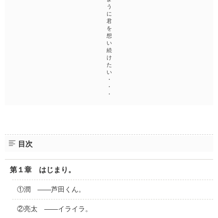
う
に
君
を
想
い
続
け
た
い
・
・
・
目次
第１章 はじまり。
①潤 ――芦田くん。
②亮太 ――イライラ。