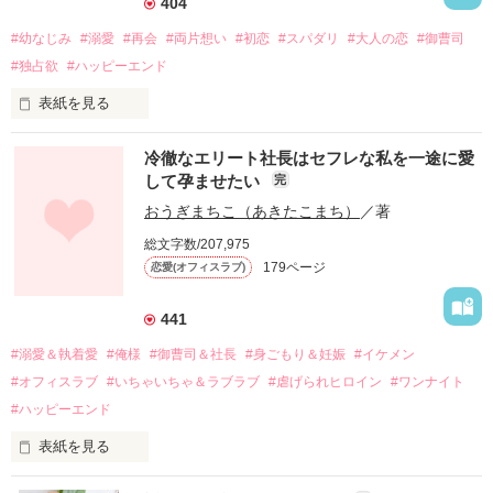
404
#幼なじみ
#溺愛
#再会
#両片想い
#初恋
#スパダリ
#大人の恋
#御曹司
#独占欲
#ハッピーエンド
表紙を見る
冷徹なエリート社長はセフレな私を一途に愛
して孕ませたい
完
幼なじみの哲平に淡い恋心を抱いていた美桜。

おうぎまちこ（あきたこまち）
／著
しかし、ある出来事をきっかけに二人の関係は壊れてしまう。

総文字数/207,975
関係修復もできないまま、美桜は両親の離婚によって

179ページ
恋愛(オフィスラブ)
引っ越すことになり、哲平とも離れ離れになった。

それから約十二年後。

441
過去の傷から、二度と会いたくないと思っていた哲平に

#溺愛＆執着愛
#俺様
#御曹司＆社長
#身ごもり＆妊娠
#イケメン
運命のような再会を果たす。

#オフィスラブ
#いちゃいちゃ＆ラブラブ
#虐げられヒロイン
#ワンナイト
そして、ひょんなことから

#ハッピーエンド
酔った勢いで一夜を共にしてしまった。

表紙を見る
さらに、美桜が初めてだと知った哲平は

『責任をとる、結婚しよう』と真っ直ぐに告げてきた。

　おかしな噂を流されて前の職場でうまくいかなかった梅田美