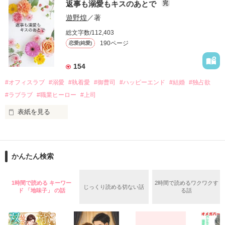
戸惑う美桜とは裏腹に、好きという気持ちを隠すことなく

返事も溺愛もキスのあとで
完
桜は、海外で傷心旅行をしていたところ、日本人美青年と出会
甘やかしてくる。

い、酒の勢いもあり一夜限りの関係となる。

遊野煌
／著
　帰国後、美桜は新しい職場でワンナイトした美青年と再会。
そんなある日、哲平は美桜がストーカー被害に

総文字数/112,403
なんと彼の正体は、とある財閥御曹司にも関わらず、一族を離
遭っていることを知る。

190ページ
恋愛(純愛)
れて起業した新進気鋭の実業家、社内でも冷徹だと評判な社長
美桜を守るため、哲平は同居を提案してきて――。

――御影恭司その人だったのだ――！

　なぜか恭司から飼い猫の世話係を命じられた美桜は、猫の世
154
話を口実にしばしば呼び出された上、二人はいわゆる身体だけ
夏木美桜(なつきみお)

#オフィスラブ
#溺愛
#執着愛
#御曹司
#ハッピーエンド
#結婚
#独占欲
✕

#ラブラブ
#職業ヒーロー
#上司
鳴海哲平 (なるみてっぺい)

表紙を見る
作品を読む
止まっていたはずの二人の時間が、再び動き出す。

舞川雛子（26）は大手お菓子メーカー、三日月製菓コーポレー
再会から始まる、溺愛ラブ。

ションの企画戦略室で働いている。

また雛子には2年前から付き合いはじめ、半年前から同棲を始
2026.6.5～2026.7.25

かんたん検索
めた、同期で恋人の石垣守（26）がいるのだが、後輩の姫原由
羅（24）との浮気が発覚した上、いつのまにか元カノにされて
いた。

1時間で読める キーワー
2時間で読めるワクワクす
じっくり読める切ない話
守と由羅から『便利屋雛子』と馬鹿にされ、一人こっそり泣い
ド 「地味子」 の話
る話
＊以前、公開していた話の改稿版です＊

ていた雛子に、企画戦略室の上司である雪瀬鷹哉（29）が
『──俺と結婚してくれないか』といきなりプロポーズをしてき
た上、同居まで提案してきて──？
