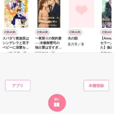
鷹哉『宜しくな、俺の雛子』🦅

雛子『俺の……ひぃ、雛子？！！！』🐥

作品を読む
シゴデキで冷徹な上司が見せる素顔は、なぜか想像以上に甘く
て……🐥💓🦅

恋愛(純愛)
恋愛(純愛)
恋愛(純愛)
恋愛(純愛)
スパダリ救急医は
一夜限りの契約妻
夫の顔
【Amaz
※表紙も作中使用の画像も全てフリー素材です。

シンデレラと双子
──冷徹御曹司の
セラー入
※執筆期間2026.6.3〜7.20完結です。　

葉月零／著
ベビーに深愛を注
独占愛は甘すぎて
た】偽花
※他サイトさんにて恋愛トレンド1位でした〜良かったら読ん
ぐ
逃げられない
嫁ぎまし
一ノ瀬 千景／著
日下奈緒／著
美咲アリ
で頂けると嬉しいです。
たら処刑
ハラハラ
もっと見る
らイケメ
愛してく
作品を読む
かんたん検索の条件を変える
が？
アプリ
読む