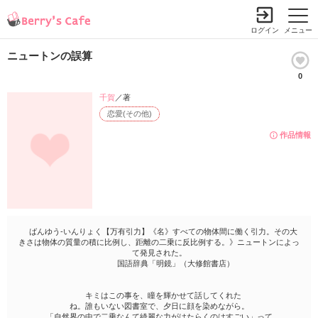
ログイン
メニュー
ニュートンの誤算
0
千賀
／著
恋愛(その他)
作品情報
ばんゆう-いんりょく【万有引力】《名》すべての物体間に働く引力。その大
きさは物体の質量の積に比例し、距離の二乗に反比例する。》ニュートンによっ
て発見された。
国語辞典「明鏡」（大修館書店）
キミはこの事を、瞳を輝かせて話してくれた
ね。誰もいない図書室で、夕日に顔を染めながら。
「自然界の中で二乗なんて綺麗な力がはたらくのはすごい」って。