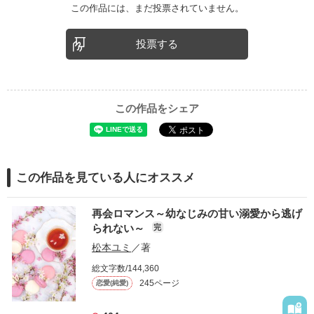
この作品には、まだ投票されていません。
投票する
この作品をシェア
この作品を見ている人にオススメ
再会ロマンス～幼なじみの甘い溺愛から逃げ
られない～
完
松本ユミ
／著
総文字数/144,360
245ページ
恋愛(純愛)