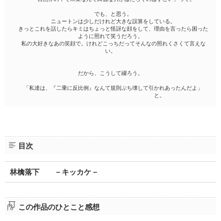
でも、と思う。
ニュートンは少しだけれど大きな誤算をしている。
きっとこれを話したらキミはちょっと怪訝な顔をして、理由を言ったら困った
ように照れて笑うだろう。
私の大好きなあの笑顔で。けれどこっちだってそんなの照れくさくて言えな
い。
だから、こうして綴ろう。
「私達は、『二乗に反比例』なんて規則ぶち壊して引かれあったんだよ」
と。
目次
林檎落下 －キッカケ－
この作品のひとこと感想