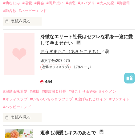
#幼なじみ
#溺愛
#再会
#両片想い
#初恋
#スパダリ
#大人の恋
#御曹司
#独占欲
#ハッピーエンド
表紙を見る
冷徹なエリート社長はセフレな私を一途に愛
して孕ませたい
完
幼なじみの哲平に淡い恋心を抱いていた美桜。

おうぎまちこ（あきたこまち）
／著
しかし、ある出来事をきっかけに二人の関係は壊れてしまう。

総文字数/207,975
関係修復もできないまま、美桜は両親の離婚によって

179ページ
恋愛(オフィスラブ)
引っ越すことになり、哲平とも離れ離れになった。

それから約十二年後。

454
過去の傷から、二度と会いたくないと思っていた哲平に

#溺愛＆執着愛
#俺様
#御曹司＆社長
#身ごもり＆妊娠
#イケメン
運命のような再会を果たす。

#オフィスラブ
#いちゃいちゃ＆ラブラブ
#虐げられヒロイン
#ワンナイト
そして、ひょんなことから

#ハッピーエンド
酔った勢いで一夜を共にしてしまった。

表紙を見る
さらに、美桜が初めてだと知った哲平は

『責任をとる、結婚しよう』と真っ直ぐに告げてきた。

　おかしな噂を流されて前の職場でうまくいかなかった梅田美
戸惑う美桜とは裏腹に、好きという気持ちを隠すことなく

返事も溺愛もキスのあとで
完
桜は、海外で傷心旅行をしていたところ、日本人美青年と出会
甘やかしてくる。
