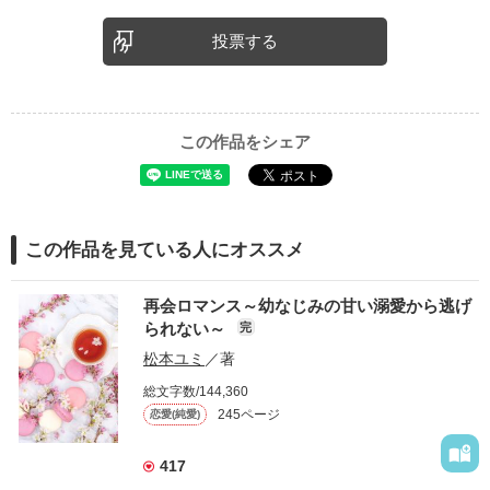
投票する
この作品をシェア
この作品を見ている人にオススメ
再会ロマンス～幼なじみの甘い溺愛から逃げ
られない～
完
松本ユミ
／著
総文字数/144,360
245ページ
恋愛(純愛)
417