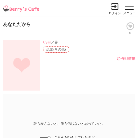
ログイン
メニュー
あなただから
0
Cyan
／著
恋愛(その他)
作品情報
誰も愛さないと、誰も信じないと思っていた。
――否、されらを拒否していたのだ。