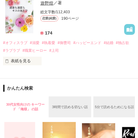
い、酒の勢いもあり一夜限りの関係となる。

遊野煌
／著
　帰国後、美桜は新しい職場でワンナイトした美青年と再会。
そんなある日、哲平は美桜がストーカー被害に

総文字数/112,403
なんと彼の正体は、とある財閥御曹司にも関わらず、一族を離
遭っていることを知る。

190ページ
恋愛(純愛)
れて起業した新進気鋭の実業家、社内でも冷徹だと評判な社長
美桜を守るため、哲平は同居を提案してきて――。

――御影恭司その人だったのだ――！

　なぜか恭司から飼い猫の世話係を命じられた美桜は、猫の世
174
話を口実にしばしば呼び出された上、二人はいわゆる身体だけ
夏木美桜(なつきみお)

#オフィスラブ
#溺愛
#執着愛
#御曹司
#ハッピーエンド
#結婚
#独占欲
✕

#ラブラブ
#職業ヒーロー
#上司
鳴海哲平 (なるみてっぺい)

表紙を見る
作品を読む
止まっていたはずの二人の時間が、再び動き出す。

舞川雛子（26）は大手お菓子メーカー、三日月製菓コーポレー
再会から始まる、溺愛ラブ。

ションの企画戦略室で働いている。

また雛子には2年前から付き合いはじめ、半年前から同棲を始
2026.6.5～2026.7.25

かんたん検索
めた、同期で恋人の石垣守（26）がいるのだが、後輩の姫原由
羅（24）との浮気が発覚した上、いつのまにか元カノにされて
いた。

30代女性向けの キーワー
3時間で読める切ない話
5分で読めるためになる話
守と由羅から『便利屋雛子』と馬鹿にされ、一人こっそり泣い
ド 「俺様」 の話
＊以前、公開していた話の改稿版です＊

ていた雛子に、企画戦略室の上司である雪瀬鷹哉（29）が
『──俺と結婚してくれないか』といきなりプロポーズをしてき
た上、同居まで提案してきて──？

鷹哉『宜しくな、俺の雛子』🦅
