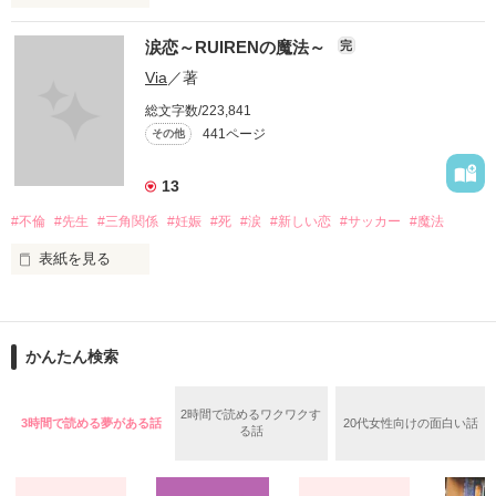
イケメンシリーズ相関図

涙恋～RUIRENの魔法～
完
第一弾から第十弾

Via
／著
総文字数/223,841
作品を読むのに役立てばと思います
441ページ
その他
13
作品を読む
#不倫
#先生
#三角関係
#妊娠
#死
#涙
#新しい恋
#サッカー
#魔法
表紙を見る
＝＝＝＝＝＝＝＝＝＝＝＝

「俺と出会ってから

かんたん検索
泣かせてばかりで…ゴメン…」

ユウは悲しく微笑む・・・・

2時間で読めるワクワクす
3時間で読める夢がある話
20代女性向けの面白い話
る話
不倫　教師との禁断の愛
