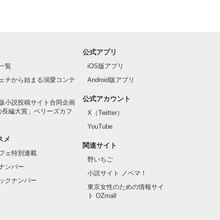
公式アプリ
一覧
iOS版アプリ
ェチから始まる溺愛コンテ
Android版アプリ
公式アカウント
版小説投稿サイト合同企画
の長編大賞」ベリーズカフ
X（Twitter）
YouTube
スメ
関連サイト
フェ特別連載
野いちご
ナンバー
小説サイト ノベマ！
ックナンバー
東京女性のための情報サイ
ト OZmall