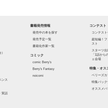
書籍発売情報
コンテスト
発売中の本を探す
コンテスト
発売予定一覧
超短編！フ
スト
書籍化作家一覧
スターツ出
合）
「1話から
コミック
ェ会場
comic Berry's
特集・オス
Berry's Fantasy
ベリーズカ
noicomi
ペンス
特集バック
オススメバ
・実話