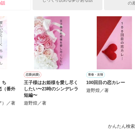
じっくり読める夢がある話
の話
の
ひぃ、雛子？！！！』🐥

上司が見せる素顔は、なぜか想像以上に甘くて……🐥💓🦅

作品を読む
用の画像も全てフリー素材です。

.6.3〜7.20完結です。　

にて恋愛トレンド1位でした〜良かったら読んで頂けると嬉しいです。
作品を読む
恋愛(純愛)
青春・友情
く ち
王子様はお姫様を愛し尽く
100回目の恋カレー
恋（番外
したい〜23時のシンデレラ
遊野煌／著
短編〜
ア）／著
遊野煌／著
かんたん検索