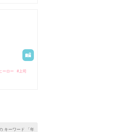
していたとこ
る財閥御曹司に
―御影恭司その
出された上、二
ヒーロー
#上司
いている。

（26）がいる
た。

室の上司である
、同居まで提案
の キーワード 「年