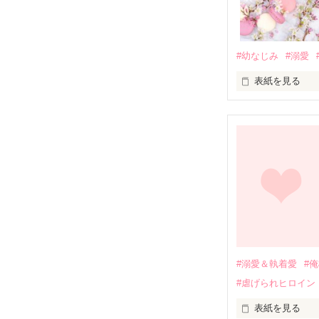
#幼なじみ
#溺愛
表紙を見る
幼なじみの哲平
しかし、ある出
関係修復もでき
引っ越すことに
それから約十二
過去の傷から、
運命のような再
#溺愛＆執着愛
#
そして、ひょん
#虐げられヒロイン
酔った勢いで一
表紙を見る
さらに、美桜が