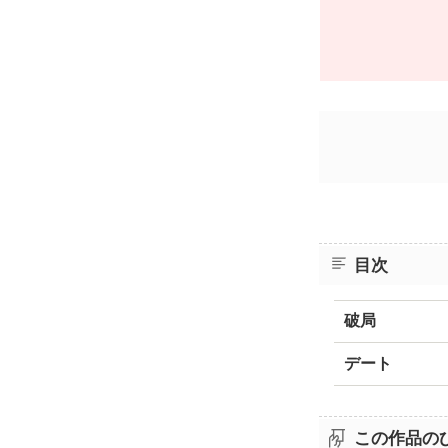
目次
破局
デート
この作品の