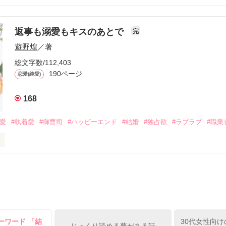
結婚しよう』と真っ直ぐに告げてきた。

流されて前の職場でうまくいかなかった梅田美桜は、海外で傷心旅行を
裏腹に、好きという気持ちを隠すことなく

年と出会い、酒の勢いもあり一夜限りの関係となる。



は新しい職場でワンナイトした美青年と再会。なんと彼の正体は、とあ
返事も溺愛もキスのあとで
完
族を離れて起業した新進気鋭の実業家、社内でも冷徹だと評判な社長―
哲平は美桜がストーカー被害に

遊野煌
／著
―！

を知る。

ら飼い猫の世話係を命じられた美桜は、猫の世話を口実にしばしば呼び
、哲平は同居を提案してきて――。

総文字数/112,403
190ページ
恋愛(純愛)
みお)

168
作品を読む
みてっぺい)

溺愛
#執着愛
#御曹司
#ハッピーエンド
#結婚
#独占欲
#ラブラブ
#職業
ずの二人の時間が、再び動き出す。

、溺愛ラブ。

）は大手お菓子メーカー、三日月製菓コーポレーションの企画戦略室で働
7.25

年前から付き合いはじめ、半年前から同棲を始めた、同期で恋人の石垣守
姫原由羅（24）との浮気が発覚した上、いつのまにか元カノにされてい
便利屋雛子』と馬鹿にされ、一人こっそり泣いていた雛子に、企画戦略
）が『──俺と結婚してくれないか』といきなりプロポーズをしてきた上
ていた話の改稿版です＊

ーワード 「結
30代女性向け
俺の雛子』🦅
