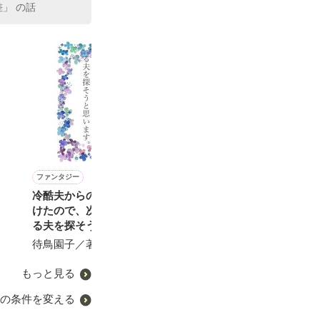
差」 の話
ファンタジー
恋愛(学園)
恋愛(純愛)
恋愛(純愛)
冷酷夫からの離婚宣告を受
彼らの夏が終わる
王子様とお姫様の甘い日常
パリへ追いかけ
けたので、次は愛してくれ
水谷なっぱ／著
遊野煌／著
着ぐるみ雪ん子
る夫を探そうと思います。
待鳥園子／著
もっと見る
の条件を変える