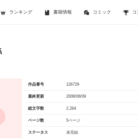
ランキング
書籍情報
コミック
コ
係
作品番号
126729
最終更新
2008/08/09
総文字数
2,264
ページ数
5ページ
ステータス
未完結