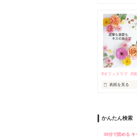
『責任をとる、
　おかしな噂を
戸惑う美桜とは
ろ、日本人美青
甘やかしてくる。
　帰国後、美桜
も関わらず、一
そんなある日、
人だったのだ―
遭っていること
　なぜか恭司か
美桜を守るため
夏木美桜(なつき
✕

鳴海哲平 (なる
#オフィスラブ
#
止まっていたは
表紙を見る
再会から始まる
舞川雛子（26
2026.6.5～2026.
また雛子には2
のだが、後輩の
守と由羅から『
かんたん検索
雪瀬鷹哉（29
＊以前、公開し
してきて──？

30分で読める キ
鷹哉『宜しくな、