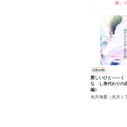
婚」 
雛子『俺の……
シゴデキで冷徹な
※表紙も作中使
※執筆期間2026
※他サイトさん
恋愛(純愛)
愛しいひと――
な し身代わりの
編）
光月海愛（光月ミ