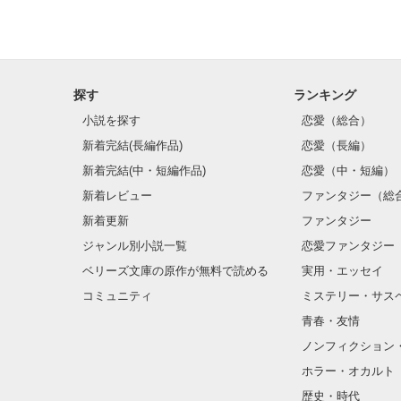
探す
ランキング
小説を探す
恋愛（総合）
新着完結(長編作品)
恋愛（長編）
新着完結(中・短編作品)
恋愛（中・短編）
新着レビュー
ファンタジー（総
新着更新
ファンタジー
ジャンル別小説一覧
恋愛ファンタジー
ベリーズ文庫の原作が無料で読める
実用・エッセイ
コミュニティ
ミステリー・サス
青春・友情
ノンフィクション
ホラー・オカルト
歴史・時代