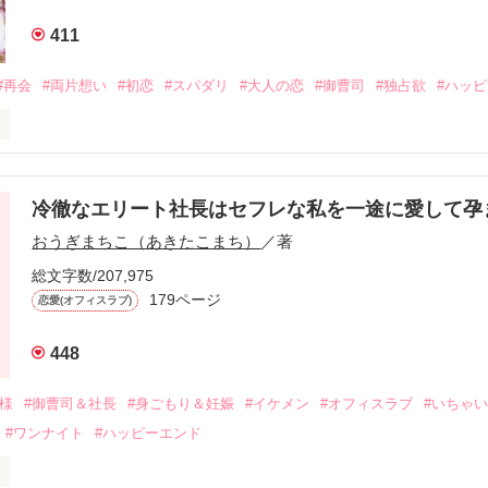
411
#再会
#両片想い
#初恋
#スパダリ
#大人の恋
#御曹司
#独占欲
#ハッ
冷徹なエリート社長はセフレな私を一途に愛して孕
に淡い恋心を抱いていた美桜。

おうぎまちこ（あきたこまち）
／著
来事をきっかけに二人の関係は壊れてしまう。

ないまま、美桜は両親の離婚によって

総文字数/207,975
なり、哲平とも離れ離れになった。

179ページ
恋愛(オフィスラブ)
年後。

448
二度と会いたくないと思っていた哲平に

会を果たす。

俺様
#御曹司＆社長
#身ごもり＆妊娠
#イケメン
#オフィスラブ
#いちゃ
なことから

#ワンナイト
#ハッピーエンド
夜を共にしてしまった。

初めてだと知った哲平は
