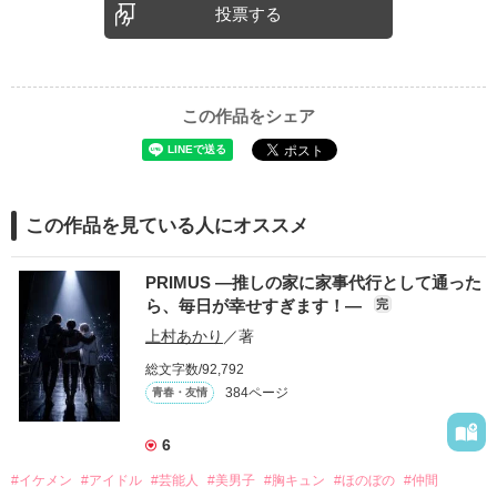
投票する
この作品をシェア
この作品を見ている人にオススメ
PRIMUS ―推しの家に家事代行として通った
ら、毎日が幸せすぎます！―
完
上村あかり
／著
総文字数/92,792
384ページ
青春・友情
6
#イケメン
#アイドル
#芸能人
#美男子
#胸キュン
#ほのぼの
#仲間