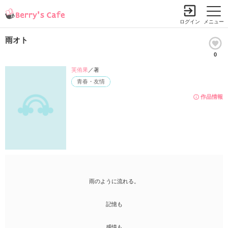
ログイン
メニュー
雨オト
0
芙侑果
／著
青春・友情
作品情報
雨のように流れる。
記憶も
感情も