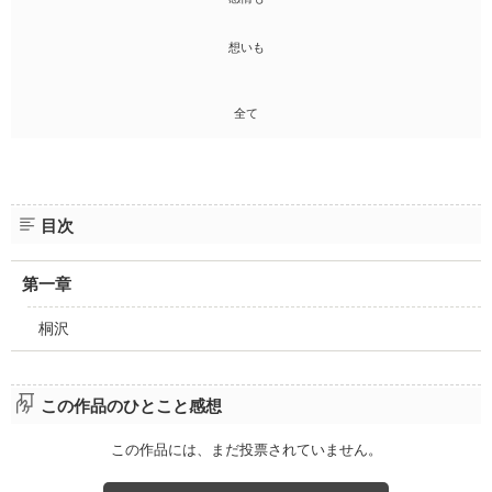
想いも
全て
目次
第一章
桐沢
この作品のひとこと感想
この作品には、まだ投票されていません。