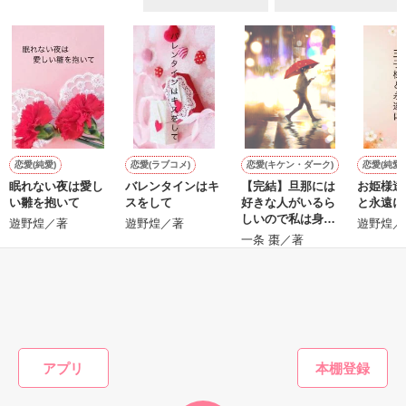
ていた雛子に、企画戦略室の上司である雪瀬鷹哉（29）が
『──俺と結婚してくれないか』といきなりプロポーズをしてき
た上、同居まで提案してきて──？

鷹哉『宜しくな、俺の雛子』🦅

雛子『俺の……ひぃ、雛子？！！！』🐥

作品を読む
シゴデキで冷徹な上司が見せる素顔は、なぜか想像以上に甘く
て……🐥💓🦅

恋愛(純愛)
恋愛(ラブコメ)
恋愛(キケン・ダーク)
恋愛(純愛)
眠れない夜は愛し
バレンタインはキ
【完結】旦那には
お姫様達
※表紙も作中使用の画像も全てフリー素材です。

い雛を抱いて
スをして
好きな人がいるら
と永遠に
※執筆期間2026.6.3〜7.20完結です。　

しいので私は身を
遊野煌／著
遊野煌／著
遊野煌／
※他サイトさんにて恋愛トレンド1位でした〜良かったら読ん
引いて離婚しま
一条 棗／著
で頂けると嬉しいです。
す。
もっと見る
作品を読む
かんたん検索の条件を変える
アプリ