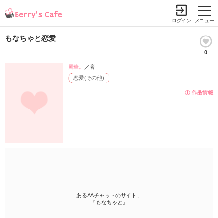
ログイン
メニュー
もなちゃと恋愛
0
麗華。
／著
恋愛(その他)
作品情報
あるAAチャットのサイト、
『もなちゃと』