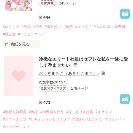
245ページ
恋愛(純愛)
444
#幼なじみ
#溺愛
#再会
#両片想い
#初恋
#スパダリ
#大人の恋
#御曹司
#独占欲
#ハッピーエンド
表紙を見る
冷徹なエリート社長はセフレな私を一途に愛
して孕ませたい
完
幼なじみの哲平に淡い恋心を抱いていた美桜。

おうぎまちこ（あきたこまち）
／著
しかし、ある出来事をきっかけに二人の関係は壊れてしまう。

総文字数/207,975
関係修復もできないまま、美桜は両親の離婚によって

179ページ
恋愛(オフィスラブ)
引っ越すことになり、哲平とも離れ離れになった。

それから約十二年後。

471
過去の傷から、二度と会いたくないと思っていた哲平に

#溺愛＆執着愛
#俺様
#御曹司＆社長
#身ごもり＆妊娠
#イケメン
運命のような再会を果たす。

#オフィスラブ
#いちゃいちゃ＆ラブラブ
#虐げられヒロイン
#ワンナイト
そして、ひょんなことから

#ハッピーエンド
酔った勢いで一夜を共にしてしまった。
