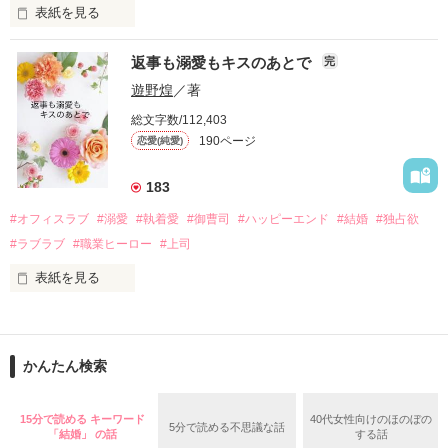
表紙を見る
さらに、美桜が初めてだと知った哲平は

『責任をとる、結婚しよう』と真っ直ぐに告げてきた。

　おかしな噂を流されて前の職場でうまくいかなかった梅田美
戸惑う美桜とは裏腹に、好きという気持ちを隠すことなく

返事も溺愛もキスのあとで
完
桜は、海外で傷心旅行をしていたところ、日本人美青年と出会
甘やかしてくる。

い、酒の勢いもあり一夜限りの関係となる。

遊野煌
／著
　帰国後、美桜は新しい職場でワンナイトした美青年と再会。
そんなある日、哲平は美桜がストーカー被害に

総文字数/112,403
なんと彼の正体は、とある財閥御曹司にも関わらず、一族を離
遭っていることを知る。

190ページ
恋愛(純愛)
れて起業した新進気鋭の実業家、社内でも冷徹だと評判な社長
美桜を守るため、哲平は同居を提案してきて――。

――御影恭司その人だったのだ――！

　なぜか恭司から飼い猫の世話係を命じられた美桜は、猫の世
183
話を口実にしばしば呼び出された上、二人はいわゆる身体だけ
夏木美桜(なつきみお)

#オフィスラブ
#溺愛
#執着愛
#御曹司
#ハッピーエンド
#結婚
#独占欲
✕

#ラブラブ
#職業ヒーロー
#上司
鳴海哲平 (なるみてっぺい)

表紙を見る
作品を読む
止まっていたはずの二人の時間が、再び動き出す。

舞川雛子（26）は大手お菓子メーカー、三日月製菓コーポレー
再会から始まる、溺愛ラブ。

ションの企画戦略室で働いている。

また雛子には2年前から付き合いはじめ、半年前から同棲を始
2026.6.5～2026.7.25

かんたん検索
めた、同期で恋人の石垣守（26）がいるのだが、後輩の姫原由
羅（24）との浮気が発覚した上、いつのまにか元カノにされて
いた。

15分で読める キーワード
40代女性向けのほのぼの
5分で読める不思議な話
守と由羅から『便利屋雛子』と馬鹿にされ、一人こっそり泣い
「結婚」 の話
する話
＊以前、公開していた話の改稿版です＊
