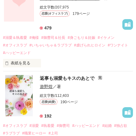
しかし、ある出来事をきっかけに二人の関係は壊れてしまう。

総文字数/207,975
関係修復もできないまま、美桜は両親の離婚によって

179ページ
恋愛(オフィスラブ)
引っ越すことになり、哲平とも離れ離れになった。

それから約十二年後。

479
過去の傷から、二度と会いたくないと思っていた哲平に

#溺愛＆執着愛
#俺様
#御曹司＆社長
#身ごもり＆妊娠
#イケメン
運命のような再会を果たす。

#オフィスラブ
#いちゃいちゃ＆ラブラブ
#虐げられヒロイン
#ワンナイト
そして、ひょんなことから

#ハッピーエンド
酔った勢いで一夜を共にしてしまった。

表紙を見る
さらに、美桜が初めてだと知った哲平は

『責任をとる、結婚しよう』と真っ直ぐに告げてきた。

　おかしな噂を流されて前の職場でうまくいかなかった梅田美
戸惑う美桜とは裏腹に、好きという気持ちを隠すことなく

返事も溺愛もキスのあとで
完
桜は、海外で傷心旅行をしていたところ、日本人美青年と出会
甘やかしてくる。

い、酒の勢いもあり一夜限りの関係となる。

遊野煌
／著
　帰国後、美桜は新しい職場でワンナイトした美青年と再会。
そんなある日、哲平は美桜がストーカー被害に

総文字数/112,403
なんと彼の正体は、とある財閥御曹司にも関わらず、一族を離
遭っていることを知る。

190ページ
恋愛(純愛)
れて起業した新進気鋭の実業家、社内でも冷徹だと評判な社長
美桜を守るため、哲平は同居を提案してきて――。

――御影恭司その人だったのだ――！

　なぜか恭司から飼い猫の世話係を命じられた美桜は、猫の世
192
話を口実にしばしば呼び出された上、二人はいわゆる身体だけ
夏木美桜(なつきみお)

#オフィスラブ
#溺愛
#執着愛
#御曹司
#ハッピーエンド
#結婚
#独占欲
✕

#ラブラブ
#職業ヒーロー
#上司
鳴海哲平 (なるみてっぺい)
