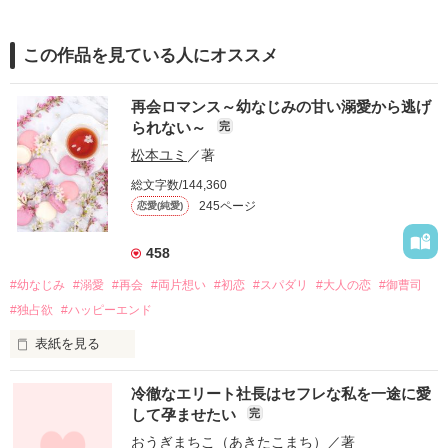
この作品を見ている人にオススメ
再会ロマンス～幼なじみの甘い溺愛から逃げ
られない～
完
松本ユミ
／著
総文字数/144,360
245ページ
恋愛(純愛)
458
#幼なじみ
#溺愛
#再会
#両片想い
#初恋
#スパダリ
#大人の恋
#御曹司
#独占欲
#ハッピーエンド
表紙を見る
冷徹なエリート社長はセフレな私を一途に愛
して孕ませたい
完
幼なじみの哲平に淡い恋心を抱いていた美桜。

おうぎまちこ（あきたこまち）
／著