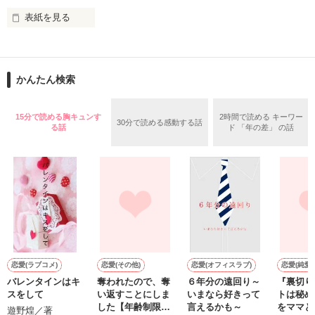
表紙を見る
作品を読む
止まっていたはずの二人の時間が、再び動き出す。

舞川雛子（26）は大手お菓子メーカー、三日月製菓コーポレー
再会から始まる、溺愛ラブ。

ションの企画戦略室で働いている。

また雛子には2年前から付き合いはじめ、半年前から同棲を始
2026.6.5～2026.7.25

かんたん検索
めた、同期で恋人の石垣守（26）がいるのだが、後輩の姫原由
羅（24）との浮気が発覚した上、いつのまにか元カノにされて
いた。

15分で読める胸キュンす
2時間で読める キーワー
30分で読める感動する話
守と由羅から『便利屋雛子』と馬鹿にされ、一人こっそり泣い
る話
ド 「年の差」 の話
＊以前、公開していた話の改稿版です＊

ていた雛子に、企画戦略室の上司である雪瀬鷹哉（29）が
『──俺と結婚してくれないか』といきなりプロポーズをしてき
た上、同居まで提案してきて──？

鷹哉『宜しくな、俺の雛子』🦅

雛子『俺の……ひぃ、雛子？！！！』🐥

作品を読む
シゴデキで冷徹な上司が見せる素顔は、なぜか想像以上に甘く
て……🐥💓🦅

恋愛(ラブコメ)
恋愛(その他)
恋愛(オフィスラブ)
恋愛(純愛)
バレンタインはキ
奪われたので、奪
６年分の遠回り～
『裏切り
※表紙も作中使用の画像も全てフリー素材です。

スをして
い返すことにしま
いまなら好きって
トは秘め
※執筆期間2026.6.3〜7.20完結です。　

した【年齢制限
言えるかも～
をママと
遊野煌／著
※他サイトさんにて恋愛トレンド1位でした〜良かったら読ん