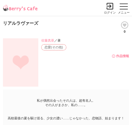
ログイン
メニュー
リアルラヴァーズ
0
佐藤真亜
／著
恋愛(その他)
作品情報
私が偶然出会ったその人は、超有名人。
その人がまさか、私の……。
高校最後の夏を駆け巡る、少女の濃い……じゃなかった、恋物語、始まります！