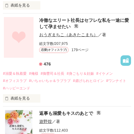
表紙を見る
冷徹なエリート社長はセフレな私を一途に愛
して孕ませたい
完
幼なじみの哲平に淡い恋心を抱いていた美桜。

おうぎまちこ（あきたこまち）
／著
しかし、ある出来事をきっかけに二人の関係は壊れてしまう。

総文字数/207,975
関係修復もできないまま、美桜は両親の離婚によって

179ページ
恋愛(オフィスラブ)
引っ越すことになり、哲平とも離れ離れになった。

それから約十二年後。

476
過去の傷から、二度と会いたくないと思っていた哲平に

#溺愛＆執着愛
#俺様
#御曹司＆社長
#身ごもり＆妊娠
#イケメン
運命のような再会を果たす。

#オフィスラブ
#いちゃいちゃ＆ラブラブ
#虐げられヒロイン
#ワンナイト
そして、ひょんなことから

#ハッピーエンド
酔った勢いで一夜を共にしてしまった。

表紙を見る
さらに、美桜が初めてだと知った哲平は

『責任をとる、結婚しよう』と真っ直ぐに告げてきた。

　おかしな噂を流されて前の職場でうまくいかなかった梅田美
戸惑う美桜とは裏腹に、好きという気持ちを隠すことなく

返事も溺愛もキスのあとで
完
桜は、海外で傷心旅行をしていたところ、日本人美青年と出会
甘やかしてくる。

い、酒の勢いもあり一夜限りの関係となる。

遊野煌
／著
　帰国後、美桜は新しい職場でワンナイトした美青年と再会。
そんなある日、哲平は美桜がストーカー被害に

総文字数/112,403
なんと彼の正体は、とある財閥御曹司にも関わらず、一族を離