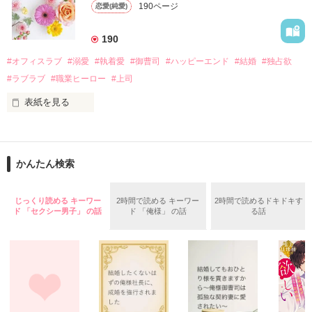
遭っていることを知る。

190ページ
恋愛(純愛)
れて起業した新進気鋭の実業家、社内でも冷徹だと評判な社長
美桜を守るため、哲平は同居を提案してきて――。

――御影恭司その人だったのだ――！

　なぜか恭司から飼い猫の世話係を命じられた美桜は、猫の世
190
話を口実にしばしば呼び出された上、二人はいわゆる身体だけ
夏木美桜(なつきみお)

#オフィスラブ
#溺愛
#執着愛
#御曹司
#ハッピーエンド
#結婚
#独占欲
✕

#ラブラブ
#職業ヒーロー
#上司
鳴海哲平 (なるみてっぺい)

表紙を見る
作品を読む
止まっていたはずの二人の時間が、再び動き出す。

舞川雛子（26）は大手お菓子メーカー、三日月製菓コーポレー
再会から始まる、溺愛ラブ。

ションの企画戦略室で働いている。

また雛子には2年前から付き合いはじめ、半年前から同棲を始
2026.6.5～2026.7.25

かんたん検索
めた、同期で恋人の石垣守（26）がいるのだが、後輩の姫原由
羅（24）との浮気が発覚した上、いつのまにか元カノにされて
いた。

じっくり読める キーワー
2時間で読める キーワー
2時間で読めるドキドキす
守と由羅から『便利屋雛子』と馬鹿にされ、一人こっそり泣い
ド 「セクシー男子」 の話
ド 「俺様」 の話
る話
＊以前、公開していた話の改稿版です＊

ていた雛子に、企画戦略室の上司である雪瀬鷹哉（29）が
『──俺と結婚してくれないか』といきなりプロポーズをしてき
た上、同居まで提案してきて──？

鷹哉『宜しくな、俺の雛子』🦅

雛子『俺の……ひぃ、雛子？！！！』🐥

作品を読む