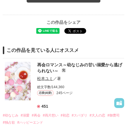
この作品をシェア
この作品を見ている人にオススメ
再会ロマンス～幼なじみの甘い溺愛から逃げ
られない～
完
松本ユミ
／著
総文字数/144,360
245ページ
恋愛(純愛)
451
#幼なじみ
#溺愛
#再会
#両片想い
#初恋
#スパダリ
#大人の恋
#御曹司
#独占欲
#ハッピーエンド