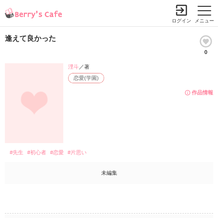
ログイン
メニュー
逢えて良かった
0
浬斗
／著
恋愛(学園)
作品情報
#先生
#初心者
#恋愛
#片思い
未編集