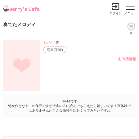
ログイン
メニュー
奏でたメロディ
0
Su-Mi
／著
恋愛(学園)
作品情報
Su-Miです
処女作となるこの作品ですが沢山の方に読んでもらえたら嬉しいです！実体験で
はありませんがこんな高校生活おくってみたいですね