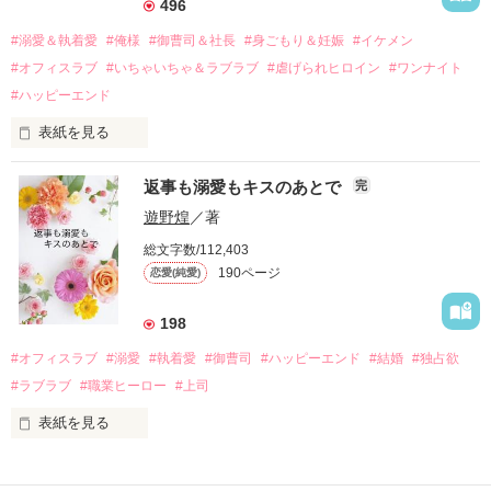
496
過去の傷から、二度と会いたくないと思っていた哲平に

#溺愛＆執着愛
#俺様
#御曹司＆社長
#身ごもり＆妊娠
#イケメン
運命のような再会を果たす。

#オフィスラブ
#いちゃいちゃ＆ラブラブ
#虐げられヒロイン
#ワンナイト
そして、ひょんなことから

#ハッピーエンド
酔った勢いで一夜を共にしてしまった。

表紙を見る
さらに、美桜が初めてだと知った哲平は

『責任をとる、結婚しよう』と真っ直ぐに告げてきた。

　おかしな噂を流されて前の職場でうまくいかなかった梅田美
戸惑う美桜とは裏腹に、好きという気持ちを隠すことなく

返事も溺愛もキスのあとで
完
桜は、海外で傷心旅行をしていたところ、日本人美青年と出会
甘やかしてくる。

い、酒の勢いもあり一夜限りの関係となる。

遊野煌
／著
　帰国後、美桜は新しい職場でワンナイトした美青年と再会。
そんなある日、哲平は美桜がストーカー被害に

総文字数/112,403
なんと彼の正体は、とある財閥御曹司にも関わらず、一族を離
遭っていることを知る。

190ページ
恋愛(純愛)
れて起業した新進気鋭の実業家、社内でも冷徹だと評判な社長
美桜を守るため、哲平は同居を提案してきて――。

――御影恭司その人だったのだ――！

　なぜか恭司から飼い猫の世話係を命じられた美桜は、猫の世
198
話を口実にしばしば呼び出された上、二人はいわゆる身体だけ
夏木美桜(なつきみお)

#オフィスラブ
#溺愛
#執着愛
#御曹司
#ハッピーエンド
#結婚
#独占欲
✕

#ラブラブ
#職業ヒーロー
#上司
鳴海哲平 (なるみてっぺい)

表紙を見る
作品を読む
止まっていたはずの二人の時間が、再び動き出す。

舞川雛子（26）は大手お菓子メーカー、三日月製菓コーポレー
再会から始まる、溺愛ラブ。

ションの企画戦略室で働いている。
