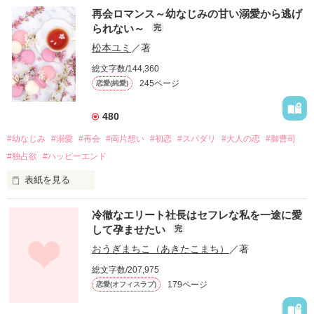
再会ロマンス～幼なじみの甘い溺愛から逃げ
られない～
完
松本ユミ
／著
総文字数/144,360
245ページ
恋愛(純愛)
480
#幼なじみ
#溺愛
#再会
#両片想い
#初恋
#スパダリ
#大人の恋
#御曹司
#独占欲
#ハッピーエンド
表紙を見る
冷徹なエリート社長はセフレな私を一途に愛
して孕ませたい
完
幼なじみの哲平に淡い恋心を抱いていた美桜。

おうぎまちこ（あきたこまち）
／著
しかし、ある出来事をきっかけに二人の関係は壊れてしまう。

総文字数/207,975
関係修復もできないまま、美桜は両親の離婚によって

179ページ
恋愛(オフィスラブ)
引っ越すことになり、哲平とも離れ離れになった。

それから約十二年後。
