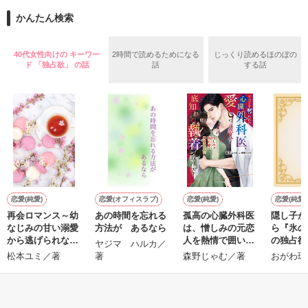
また雛子には2年前から付き合いはじめ、半年前から同棲を始
2026.6.5～2026.7.25

かんたん検索
めた、同期で恋人の石垣守（26）がいるのだが、後輩の姫原由
羅（24）との浮気が発覚した上、いつのまにか元カノにされて
いた。

40代女性向けの キーワー
2時間で読めるためになる
じっくり読めるほのぼの
守と由羅から『便利屋雛子』と馬鹿にされ、一人こっそり泣い
ド 「独占欲」 の話
話
する話
＊以前、公開していた話の改稿版です＊

ていた雛子に、企画戦略室の上司である雪瀬鷹哉（29）が
『──俺と結婚してくれないか』といきなりプロポーズをしてき
た上、同居まで提案してきて──？

鷹哉『宜しくな、俺の雛子』🦅

雛子『俺の……ひぃ、雛子？！！！』🐥

作品を読む
シゴデキで冷徹な上司が見せる素顔は、なぜか想像以上に甘く
て……🐥💓🦅

恋愛(純愛)
恋愛(オフィスラブ)
恋愛(純愛)
恋愛(純愛)
再会ロマンス～幼
あの時間を忘れる
孤高の心臓外科医
隠し子が
※表紙も作中使用の画像も全てフリー素材です。

なじみの甘い溺愛
方法が あるなら
は、憎しみの元恋
ら『氷の
※執筆期間2026.6.3〜7.20完結です。　

から逃げられない
人を熱情で囲い込
の独占欲
ヤジマ ハルカ／
※他サイトさんにて恋愛トレンド1位でした〜良かったら読ん
～
む
きました
松本ユミ／著
著
森野じゃむ／著
おがわ環
で頂けると嬉しいです。
しの執念
出され、
もっと見る
ない溺愛
まれてい
作品を読む