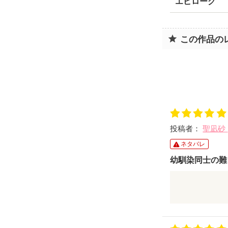
エピローグ
この作品の
投稿者：
聖凪砂
ネタバレ
幼馴染同士の難
恋愛感情皆無
大切だけど身
今とは変える
のらりくらり