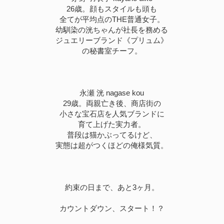
26歳。顔もスタイルも頭も
全てが平均点のTHE普通女子。
幼馴染の洸ちゃんが社長を務める
ジュエリーブランド《プリュム》
の秘書室チーフ。
永瀬 洸 nagase kou
29歳。両親亡き後、商店街の
小さな宝石店を人気ブランドに
育て上げた実力者。
普段は猫かぶってるけど、
実態は超がつくほどの俺様気質。
約束の日まで、あと3ヶ月。
カウントダウン、スタート！？