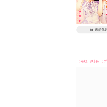
書籍化
#俺様
#社長
#