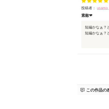
る社長のある
投稿者：
usamo
恋愛感情を持
いる主人公。
素敵❤
しっとりとし
キハキして読
短編かなぁ？
みならではの
是非続きも期
この作品の