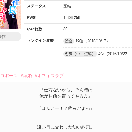
ステータス
完結
PV数
1,308,259
いいね数
85
原作
ランクイン履歴
総合
19位（2016/10/17）
恋愛（中・短編）
4位（2016/10/22）
プロポーズ
#結婚
#オフィスラブ
『仕方ないから、そん時は
俺がお前を貰ってやるよ』
『ほんとー！？約束だよっ』
遠い日に交わした幼い約束。