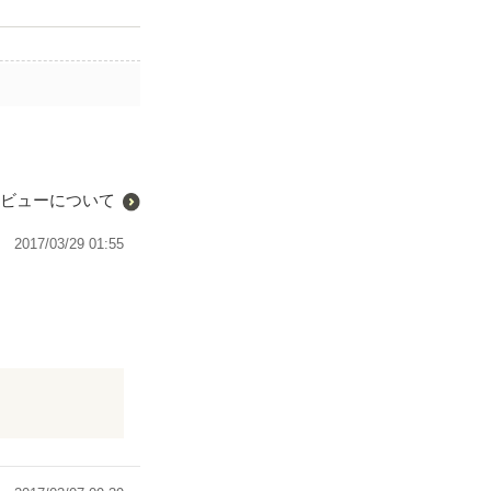
ビューについて
2017/03/29 01:55
らこそ、関係を
係は幼馴染であ