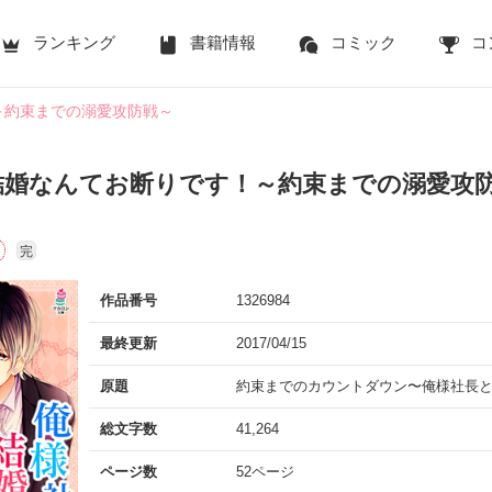
ランキング
書籍情報
コミック
コ
～約束までの溺愛攻防戦～
結婚なんてお断りです！～約束までの溺愛攻
完
作品番号
1326984
最終更新
2017/04/15
原題
約束までのカウントダウン〜俺様社長と
総文字数
41,264
ページ数
52ページ