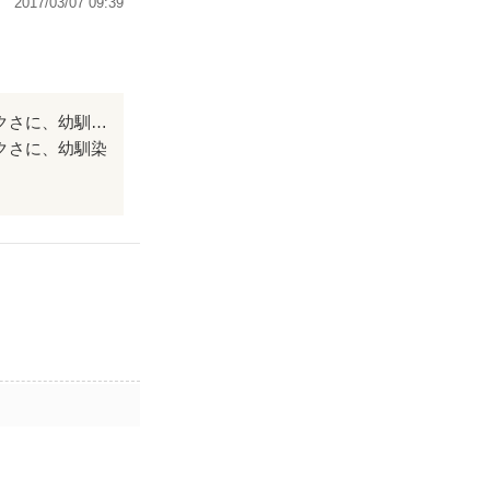
2017/03/07 09:39
の背中を押して
ストーリーもハ
短編かなぁ？とショウジキ期待してなかったのですが、期待以上のロマンティックさに、幼馴染みならではのロングランな長ぁい降り積もった愛情がほんとに素敵でした！ 是非続きも期待たいです！
クさに、幼馴染