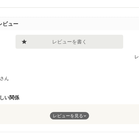
レビュー
レビューを書く
レ
さん
しい関係
。だけど、お互いにとっては大切な人。
レビューを見る
近にいすぎたせいで、その大切さがわからない。そんな幼馴染だか
のは難しい。
。だけど、離れることもなくずっと傍にいた２人。そんな二人の関