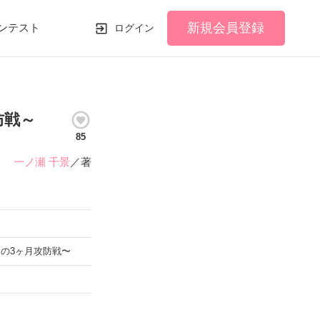
新規会員登録
ンテスト
ログイン
防戦～
85
一ノ瀬 千景
／著
の3ヶ月攻防戦〜