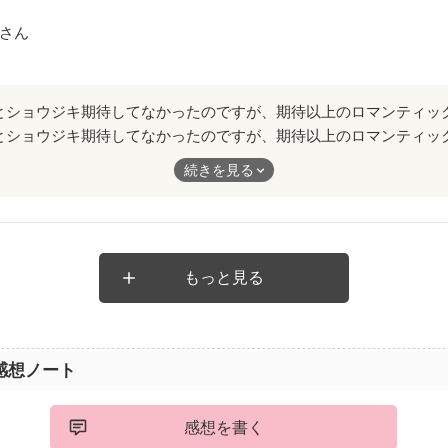
決意によって劇的に変わっていく。
さん
っていないといいながらも、彼のことを一番よくわかっていて、彼
そんな彼女のことを大切にし続けている彼。
た純愛と言えるのに、お互いのキャラクターが個性があるために、
んでいてすごく楽しかったです。
とショウジキ期待してなかったのですが、期待以上のロマンティッ
ロングランな長ぁい降り積もった愛情がほんとに素敵でした！
続きを見る
待たいです！
もっと見る
感想ノート
感想を書く