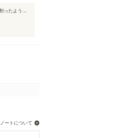
ごくよかったで
胸キュンする言葉と萌え度が高く大好きな作品になりました。 主人公二人が竹を割ったような性格で、とても好感が持てます。 おまけに話がテンポ良く進みとても読みやすかったです。 これに挿絵が入ると言うことなしですね。
ノートについて