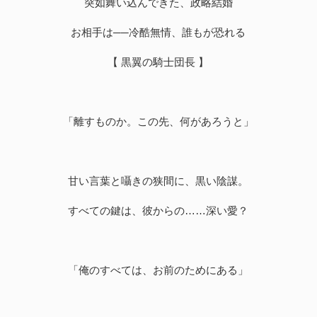
突如舞い込んできた、政略結婚
お相手は──冷酷無情、誰もが恐れる
【 黒翼の騎士団長 】
「離すものか。この先、何があろうと」
甘い言葉と囁きの狭間に、黒い陰謀。
すべての鍵は、彼からの……深い愛？
「俺のすべては、お前のためにある」