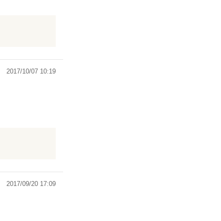
のでこの作家さ
2017/10/07 10:19
面影を残すこと
2017/09/20 17:09
く。
深さに驚きま