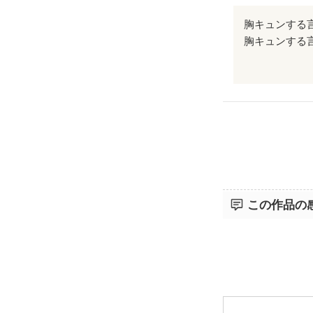
す。また、過
二人の想いの
す。
胸キュンする
主人公二人が
おまけに話が
これに挿絵が
この作品の