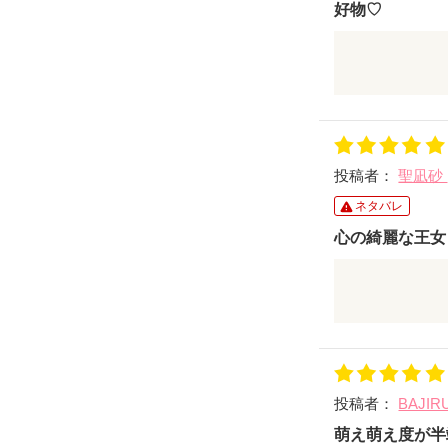
好物♡
溺愛、一途、
んの作品は安
投稿者：
聖凪砂
ネタバレ
心の綺麗な王女
過去に一度だ
だからこそ、
もないほどに
政略結婚、王
投稿者：
BAJIR
いろいろなこ
実は、ただの
萌え萌え度が半