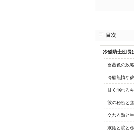
目次
冷酷騎士団長
薔薇色の政
冷酷無情な
甘く溺れる
彼の秘密と
交わる熱と
嫉妬と涙と