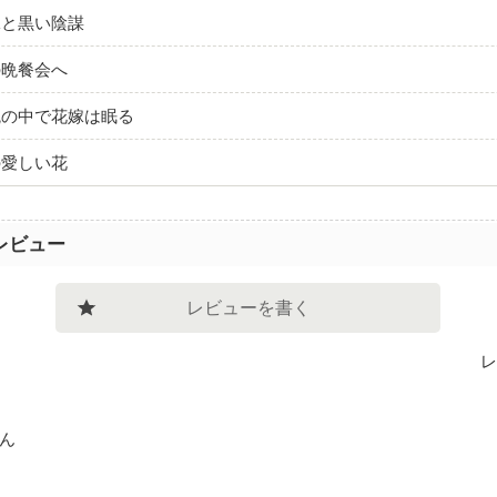
嫁と黒い陰謀
の晩餐会へ
腕の中で花嫁は眠る
の愛しい花
レビュー
レビューを書く
レ
ん