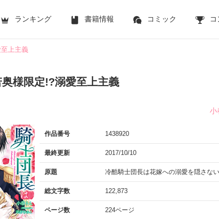
ランキング
書籍情報
コミック
コ
愛至上主義
奥様限定!?溺愛至上主義
小
作品番号
1438920
最終更新
2017/10/10
原題
冷酷騎士団長は花嫁への溺愛を隠さな
総文字数
122,873
ページ数
224ページ