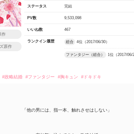
ステータス
完結
PV数
9,533,098
いいね数
467
原作
ランクイン履歴
総合
4位（2017/06/30）
ズ原作
ファンタジー（総合）
1位（2017/06/
#政略結婚
#ファンタジー
#胸キュン
#ドキドキ
「他の男には、指一本、触れさせはしない」