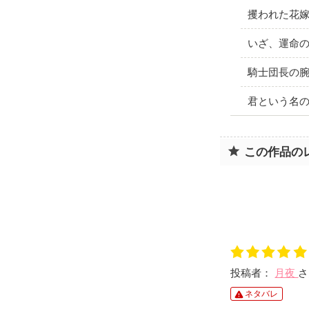
攫われた花
いざ、運命
騎士団長の
君という名
この作品の
投稿者：
月夜
さ
ネタバレ