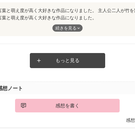
去の面影のない彼に、まっすぐに向き合う王女。
深さ。そして、そこに行きつくまでの流れが丁寧に描かれていてす
言葉と萌え度が高く大好きな作品になりました。
竹を割ったような性格で、とても好感が持てます。
続きを見る
テンポ良く進みとても読みやすかったです。
入ると言うことなしですね。
もっと見る
感想ノート
感想を書く
感想