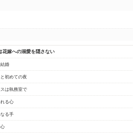
は花嫁への溺愛を隠さない
略結婚
彼と初めての夜
キスは執務室で
焦れる心
重なる手
恋心