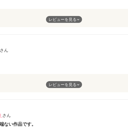
堅物どれをとっても大好物でとても楽しめました。ドロドロもない
レビューを見る
心して読めます！
さん
け会ったことのある人。
レビューを見る
政略結婚と知りながらも受け入れた。だけど、再会した彼は、昔の
変わっていて―――…
宮内の陰謀、そしてお互いの絆。
U
さん
とが二人を取り巻き、だけど、ゆっくりとその想いは通じ合ってい
政略結婚ではなく、王弟である夫が望んだ結婚。その理由と想いの
端ない作品です。