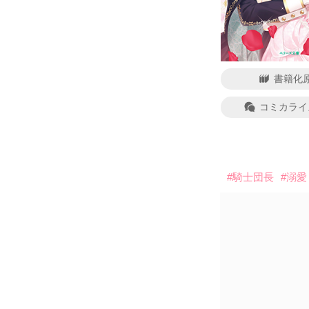
書籍化
コミカライ
#騎士団長
#溺愛