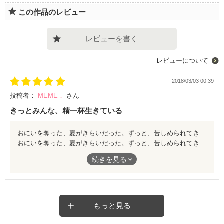
この作品のレビュー
レビューを書く
レビューについて
2018/03/03 00:39
投稿者：
MEME．
さん
きっとみんな、精一杯生きている
おにいを奪った、夏がきらいだった。ずっと、苦しめられてきた。動けなくて、進めなくて、取り残されていた。だけど、高校最後の夏に、変わったんだ。きみが、大丈夫って言ってくれたから。 まさに青。まさに青春。野球を通して、夏を通しての登場人物たちの葛藤や喜びや輝きが、ひとつひとつ丁寧に、大切に描かれています。きっと、誰もがぶつかったことのある気持ちのかけらを、見つけられるはず。 「あの時は最高に輝いていた」「つらかったけど、精一杯生きていた」。読み終えた後、そんな感情が湧き出してきて、ガムシャラに走ったことを思い出して、涙が滲みました。不器用だけど、それでももがいて生きようとする姿。それを、やさしく包みこんでいく周りのやさしさ。 光乃ちゃんが、朔也くんが、涼くんが、みんなが、必死に走っていく姿を、ぜひ見守ってほしい。季節が変わったらまた読みたい。そんな風に感じられる作品です。
おにいを奪った、夏がきらいだった。ずっと、苦しめられてき
た。動けなくて、進めなくて、取り残されていた。だけど、高校
続きを見る
最後の夏に、変わったんだ。きみが、大丈夫って言ってくれたか
ら。
まさに青。まさに青春。野球を通して、夏を通しての登場人物た
ちの葛藤や喜びや輝きが、ひとつひとつ丁寧に、大切に描かれて
もっと見る
います。きっと、誰もがぶつかったことのある気持ちのかけら
を、見つけられるはず。