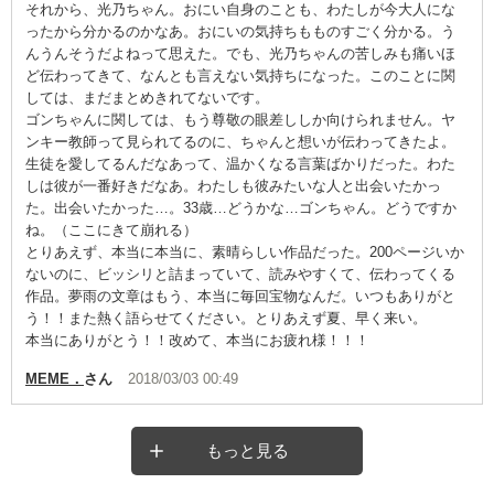
それから、光乃ちゃん。おにい自身のことも、わたしが今大人にな
ったから分かるのかなあ。おにいの気持ちもものすごく分かる。う
んうんそうだよねって思えた。でも、光乃ちゃんの苦しみも痛いほ
ど伝わってきて、なんとも言えない気持ちになった。このことに関
しては、まだまとめきれてないです。
ゴンちゃんに関しては、もう尊敬の眼差ししか向けられません。ヤ
ンキー教師って見られてるのに、ちゃんと想いが伝わってきたよ。
生徒を愛してるんだなあって、温かくなる言葉ばかりだった。わた
しは彼が一番好きだなあ。わたしも彼みたいな人と出会いたかっ
た。出会いたかった…。33歳…どうかな…ゴンちゃん。どうですか
ね。（ここにきて崩れる）
とりあえず、本当に本当に、素晴らしい作品だった。200ページいか
ないのに、ビッシリと詰まっていて、読みやすくて、伝わってくる
作品。夢雨の文章はもう、本当に毎回宝物なんだ。いつもありがと
う！！また熱く語らせてください。とりあえず夏、早く来い。
本当にありがとう！！改めて、本当にお疲れ様！！！
MEME．
さん
2018/03/03 00:49
もっと見る