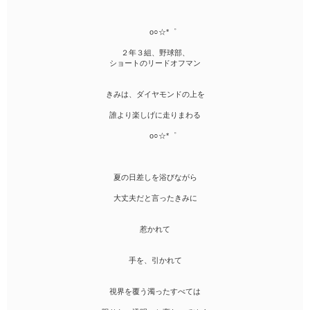
o○☆*゜
２年３組、野球部、
ショートのリードオフマン
きみは、ダイヤモンドの上を
誰より楽しげに走りまわる
o○☆*゜
夏の日差しを浴びながら
大丈夫だと言ったきみに
惹かれて
手を、引かれて
視界を覆う濁ったすべては