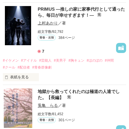
PRIMUS ―推しの家に家事代行として通った
ら、毎日が幸せすぎます！―
完
上村あかり
／著
総文字数/92,792
384ページ
青春・友情
7
#イケメン
#アイドル
#芸能人
#美男子
#胸キュン
#ほのぼの
#仲間
#クール
#配信者
#青春群像劇
表紙を見る
推しは画面の向こうにいるはずだったのに、仕事先で毎日会っ
地獄から救ってくれたのは極道の人達でし
ています。

た。【長編】
完
不器用でも努力を諦めない赤。

兎亀 らる
／著
無口で頼れる黒。

総文字数/81,452
天才肌で笑顔が眩しい白。

301ページ
青春・友情
三人の姿に勇気をもらい、「私も一歩踏み出してみたい」と思