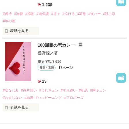
えるようになった。

1,239
#虐待
#溺愛
#感動
#過保護
#甘々
#泣ける
#家族
#逆ハー
#独占欲
#年の差
　　　恋、友情、夢、そして成長。

　　　　笑って、ときどき泣ける。

表紙を見る
　　　　　　〜青春群像劇〜

100回目の恋カレー
完
｢全部あんたのせいよ｣

『──のせいじゃないよ』

遊野煌
／著
総文字数/8,656
17ページ
青春・友情
｢なんであんたが生きてんのよ｣

作品を読む
『生きていてくれてありがとう』

13
#幼なじみ
#両片想い
#じれキュン
#すれ違い
#初恋
#胸キュン
｢あんたなんか産まなきゃ良かった｣

『産まれてきてくれてありがとう』

#おまじない
#結婚
#ハッピーエンド
#プロポーズ
表紙を見る
｢あんたさえ居なければ·····｣

『ねぇ、恋カレーって知ってる？』

『──が居てくれたから俺たちは·····』
