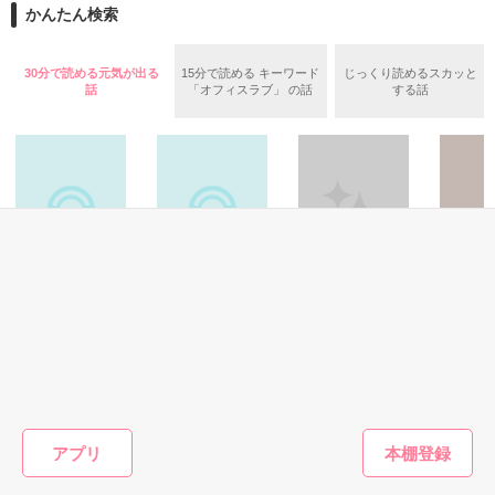
──『ん？　恋カレー？』

かんたん検索
『うん。恋カレーを100回たべたら、好きな人が自分のこと好
きになっちゃうんだって』

両親から虐待を受け感情を知らない女の子と

30分で読める元気が出る
15分で読める キーワード
じっくり読めるスカッと
話
「オフィスラブ」 の話
する話
これは好きなアイツに好きだよって言えない、臆病な私の初恋
その女の子に感情を教える極道達との物語。

と恋のおまじないの話。

泣き方も、笑い方も、助けの求め方も、何も知らなかった。

※表紙はフリー素材です。コンテスト用に既存作を改稿しまし
でもみんなが教えてくれた。

た。
詩・短歌
青春・友情
青春・友情
その他
柳
作品を読む
裏切り黒田アキラ
宝石箱〜私達の宝
テディベアはしゃ
『"愛してるよ"』

大切なこ
大いにぼやく(上等
物〜《短》
べらない
なヤンキー スピン
ことしん
宇治田 珠／著
紅 憐／著
オフ)
睦月ゆき／著
感動のラスト──

もっと見る
アプリ
かんたん検索の条件を変える