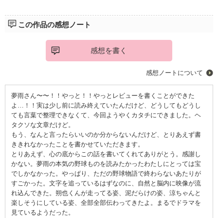
「あの時は最高に輝いていた」「つらかったけど、精一杯生きて
いた」。読み終えた後、そんな感情が湧き出してきて、ガムシャ
この作品の感想ノート
ラに走ったことを思い出して、涙が滲みました。不器用だけど、
それでももがいて生きようとする姿。それを、やさしく包みこん
でいく周りのやさしさ。
感想を書く
光乃ちゃんが、朔也くんが、涼くんが、みんなが、必死に走って
いく姿を、ぜひ見守ってほしい。季節が変わったらまた読みた
感想ノートについて
い。そんな風に感じられる作品です。
夢雨さん〜〜！！やっと！！やっとレビューを書くことができた
よ…！！実は少し前に読み終えていたんだけど、どうしてもどうし
ても言葉で整理できなくて、今回ようやくカタチにできました。ヘ
タクソな文章だけど。
もう、なんと言ったらいいのか分からないんだけど、とりあえず書
ききれなかったことを書かせていただきます。
とりあえず、心の底からこの話を書いてくれてありがとう。感謝し
かない。夢雨の本気の野球ものを読みたかったわたしにとっては宝
でしかなかった。やっぱり、ただの野球物語で終わらないあたりが
すごかった。文字を追っているはずなのに、自然と脳内に映像が流
れ込んできた。朔也くんが走ってる姿、泥だらけの姿、涼ちゃんと
楽しそうにしている姿、全部全部伝わってきたよ。まるでドラマを
見ているようだった。