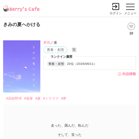
ログイン
メニュー
きみの夏へかける
10
夢雨
／著
青春・友情
完
ランクイン履歴
青春・友情
20位（2026/06/11）
作品情報
#高校野球
#後輩
#夏
#トラウマ
#夢
走った、跳んだ、転んだ
そして、笑った